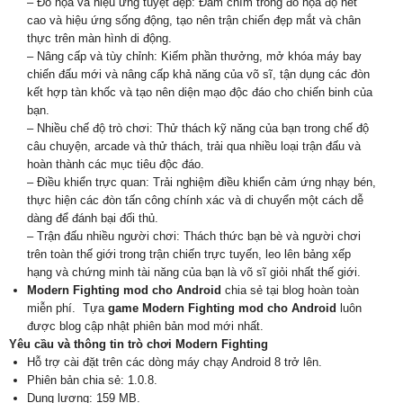
– Đồ họa và hiệu ứng tuyệt đẹp: Đắm chìm trong đồ họa độ nét
cao và hiệu ứng sống động, tạo nên trận chiến đẹp mắt và chân
thực trên màn hình di động.
– Nâng cấp và tùy chỉnh: Kiếm phần thưởng, mở khóa máy bay
chiến đấu mới và nâng cấp khả năng của võ sĩ, tận dụng các đòn
kết hợp tàn khốc và tạo nên diện mạo độc đáo cho chiến binh của
bạn.
– Nhiều chế độ trò chơi: Thử thách kỹ năng của bạn trong chế độ
câu chuyện, arcade và thử thách, trải qua nhiều loại trận đấu và
hoàn thành các mục tiêu độc đáo.
– Điều khiển trực quan: Trải nghiệm điều khiển cảm ứng nhạy bén,
thực hiện các đòn tấn công chính xác và di chuyển một cách dễ
dàng để đánh bại đối thủ.
– Trận đấu nhiều người chơi: Thách thức bạn bè và người chơi
trên toàn thế giới trong trận chiến trực tuyến, leo lên bảng xếp
hạng và chứng minh tài năng của bạn là võ sĩ giỏi nhất thế giới.
Modern Fighting mod cho Android
chia sẻ tại blog hoàn toàn
miễn phí. Tựa
game Modern Fighting mod cho Android
luôn
được blog cập nhật phiên bản mod mới nhất.
Yêu cầu và thông tin trò chơi Modern Fighting
Hỗ trợ cài đặt trên các dòng máy chạy Android 8 trở lên.
Phiên bản chia sẻ: 1.0.8.
Dung lượng: 159 MB.