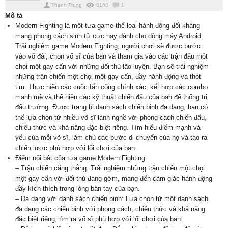
Thanh Trung
8168
1
Mô tả
Modern Fighting là một tựa game thể loại hành động đối kháng
mang phong cách sinh tử cực hay dành cho dòng máy Android.
Trải nghiệm game Modern Fighting, người chơi sẽ được bước
vào võ đài, chọn võ sĩ của bạn và tham gia vào các trận đấu một
chọi một gay cấn với những đối thủ lão luyện. Bạn sẽ trải nghiệm
những trận chiến một chọi một gay cấn, đầy hành động và thót
tim. Thực hiện các cuộc tấn công chính xác, kết hợp các combo
mạnh mẽ và thể hiện các kỹ thuật chiến đấu của bạn để thống trị
đấu trường. Được trang bị danh sách chiến binh đa dạng, bạn có
thể lựa chọn từ nhiều võ sĩ lành nghề với phong cách chiến đấu,
chiêu thức và khả năng đặc biệt riêng. Tìm hiểu điểm mạnh và
yếu của mỗi võ sĩ, làm chủ các bước di chuyển của họ và tạo ra
chiến lược phù hợp với lối chơi của bạn.
Điểm nổi bật của tựa game Modern Fighting:
– Trận chiến căng thẳng: Trải nghiệm những trận chiến một chọi
một gay cấn với đối thủ đáng gờm, mang đến cảm giác hành động
đầy kích thích trong lòng bàn tay của bạn.
– Đa dạng với danh sách chiến binh: Lựa chọn từ một danh sách
đa dạng các chiến binh với phong cách, chiêu thức và khả năng
đặc biệt riêng, tìm ra võ sĩ phù hợp với lối chơi của bạn.