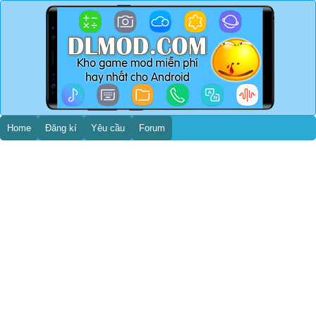
Home
Đăng kí
Yêu cầu
Forum