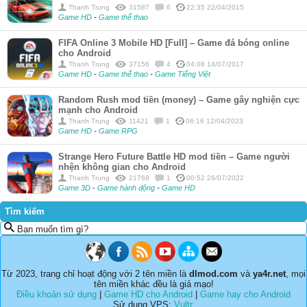
Thanh Trung
31587
6
22:35 22/04/2015
Game HD
-
Game thể thao
FIFA Online 3 Mobile HD [Full] – Game đá bóng online
cho Android
Thanh Trung
37156
4
04:08 14/07/2017
Game HD
-
Game thể thao
-
Game Tiếng Việt
Random Rush mod tiền (money) – Game gây nghiện cực
mạnh cho Android
Thanh Trung
11421
1
06:16 12/04/2023
Game HD
-
Game RPG
Strange Hero Future Battle HD mod tiền – Game người
nhện không gian cho Android
Thanh Trung
21768
1
00:52 26/07/2022
Game 3D
-
Game hành động
-
Game HD
Tìm kiếm
Bạn muốn tìm gì?
Từ 2023, trang chỉ hoạt động với 2 tên miền là
dlmod.com
và
ya4r.net
, mọi
tên miền khác đều là giả mạo!
Điều khoản sử dụng
|
Game HD cho Android
|
Game hay cho Android
Sử dụng VPS:
Vultr
.