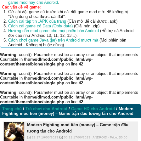
game mod hay cho Android
.
Các vấn đề về game:
Gỡ cài đặt game cũ trước khi cài đặt game mod mới để không bị
"Ứng dụng chưa được cài đặt".
Cách cài tập tin .APK của trang
(Cần mở để cài được .apk).
Cách cài game có Data (Obb/ data)
(Giải nén .zip).
Hướng dẫn mod game cho mọi phiên bản Android
(Hỗ trợ cả Android
đời cao như Android 10, 11, 12, 13...).
Cách chơi game Java (jar) trên Android mượt mà
(Mọi phiên bản
Android - Không bị buộc dừng).
Warning
: count(): Parameter must be an array or an object that implements
Countable in
/home/dlmod.com/public_html/wp-
content/themes/bione/single.php
on line
42
Warning
: count(): Parameter must be an array or an object that implements
Countable in
/home/dlmod.com/public_html/wp-
content/themes/bione/single.php
on line
42
Warning
: count(): Parameter must be an array or an object that implements
Countable in
/home/dlmod.com/public_html/wp-
content/themes/bione/single.php
on line
42
Trang chủ
/
Trò chơi cho Android
/
Game HD cho Android
/
Modern
Fighting mod tiền (money) – Game trận đấu tương tàn cho Android
Modern Fighting mod tiền (money) – Game trận đấu
tương tàn cho Android
23:17 16/06/2023
06:21 17/06/2023
ANDROID
-
Price: $
0.00