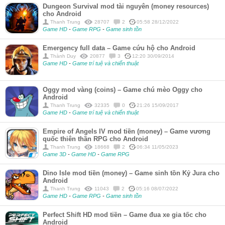
Dungeon Survival mod tài nguyên (money resources)
cho Android
Thanh Trung
28707
2
05:58 28/12/2022
Game HD
-
Game RPG
-
Game sinh tồn
Emergency full data – Game cứu hộ cho Android
Thành Duy
20877
3
12:20 30/09/2014
Game HD
-
Game trí tuệ và chiến thuật
Oggy mod vàng (coins) – Game chú mèo Oggy cho
Android
Thanh Trung
32335
0
21:26 15/09/2017
Game HD
-
Game trí tuệ và chiến thuật
Empire of Angels IV mod tiền (money) – Game vương
quốc thiên thần RPG cho Android
Thanh Trung
18668
2
06:34 11/05/2023
Game 3D
-
Game HD
-
Game RPG
Dino Isle mod tiền (money) – Game sinh tồn Kỷ Jura cho
Android
Thanh Trung
11043
2
05:16 08/07/2022
Game HD
-
Game RPG
-
Game sinh tồn
Perfect Shift HD mod tiền – Game đua xe gia tốc cho
Android