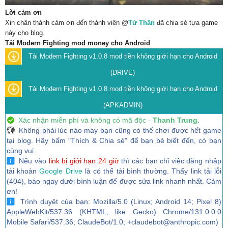
Lời cảm ơn
Xin chân thành cảm ơn đến thành viên @
Tử Thần
đã chia sẻ tựa game
này cho blog.
Tải Modern Fighting mod money cho Android
Tải Modern Fighting v1.0.8 mod tiền không giới hạn cho Android
(DRIVE)
Tải Modern Fighting v1.0.8 mod tiền không giới hạn cho Android
(APKADMIN)
Xác nhận miễn phí và không có mã độc -
Thanh Trung.
Không phải lúc nào máy bạn cũng có thể chơi được hết game
tại blog. Hãy bấm "Thích & Chia sẻ" để bạn bè biết đến, có bạn
cùng vui.
Nếu vào
link bị giới hạn 24 giờ
thì các bạn chỉ việc đăng nhập
tài khoản
Google Drive
là có thể tải bình thường. Thấy link tải lỗi
(404), báo ngay dưới bình luận để được sửa link nhanh nhất. Cảm
ơn!
Trình duyệt của bạn: Mozilla/5.0 (Linux; Android 14; Pixel 8)
AppleWebKit/537.36 (KHTML, like Gecko) Chrome/131.0.0.0
Mobile Safari/537.36; ClaudeBot/1.0; +claudebot@anthropic.com)