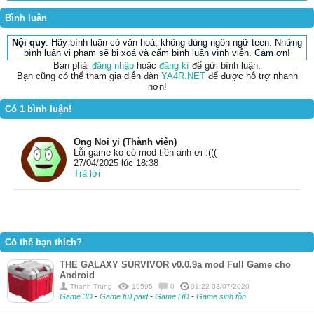
Bình luận
Nội quy
: Hãy bình luận có văn hoá, không dùng ngôn ngữ teen. Những
bình luận vi phạm sẽ bị xoá và cấm bình luận vĩnh viễn. Cám ơn!
Bạn phải
đăng nhập
hoặc
đăng kí
để gửi bình luận.
Bạn cũng có thể tham gia diễn đàn
YA4R.NET
để được hỗ trợ nhanh
hơn!
Có 1 bình luận!
Ong Noi yi (Thành viên)
Lỗi game ko có mod tiền anh ơi :(((
27/04/2025 lúc 18:38
Trả lời
Có thể bạn thích?
THE GALAXY SURVIVOR v0.0.9a mod Full Game cho
Android
Thanh Trung
19595
0
01:22 03/07/2020
Game 3D
-
Game full paid
-
Game HD
-
Game sinh tồn