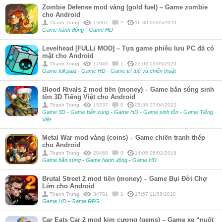
Zombie Defense mod vàng (gold fuel) – Game zombie
cho Android
Thanh Trung
15007
2
16:30 20/05/2020
Game hành động
-
Game HD
Levelhead [FULL/ MOD] – Tựa game phiêu lưu PC đã có
mặt cho Android
Thanh Trung
17949
1
23:09 03/05/2020
Game full paid
-
Game HD
-
Game trí tuệ và chiến thuật
Blood Rivals 2 mod tiền (money) – Game bắn súng sinh
tồn 3D Tiếng Việt cho Android
Thanh Trung
15237
0
05:35 07/04/2022
Game 3D
-
Game bắn súng
-
Game HD
-
Game sinh tồn
-
Game Tiếng
Việt
Metal War mod vàng (coins) – Game chiến tranh thép
cho Android
Thanh Trung
20468
0
14:05 05/02/2018
Game bắn súng
-
Game hành động
-
Game HD
Brutal Street 2 mod tiền (money) – Game Bụi Đời Chợ
Lớn cho Android
Thanh Trung
34781
1
17:57 11/06/2018
Game HD
-
Game RPG
Car Eats Car 2 mod kim cương (gems) – Game xe “nuốt