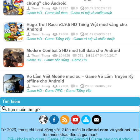
chửng” cho Android
Thanh Trung
21227
0
00:59 27/12/2022
Game HD
-
Game thể thao
-
Game trí tuệ và chiến thuật
Hugo Troll Race v1.9.6 HD Tiếng Việt mod vàng cho
Android
Thanh Trung
17608
0
01:49 05/03/2017
Game HD
-
Game Tiếng Việt
-
Game trí tuệ và chiến thuật
Modern Combat 5 HD mod full data cho Android
Thanh Trung
194826
571
22:07 04/05/2017
Game 3D
-
Game bắn súng
-
Game HD
Võ Lâm Việt Mobile mod xu – Game Võ Lâm Truyền Kỳ
offline cho Android
Thanh Trung
97188
4
20:56 19/09/2019
Game HD
-
Game RPG
-
Game Tiếng Việt
Tìm kiếm
Bạn muốn tìm gì?
Từ 2023, trang chỉ hoạt động với 2 tên miền là
dlmod.com
và
ya4r.net
, mọi
tên miền khác đều là giả mạo!
Điều khoản sử dụng
|
Game HD cho Android
|
Game hay cho Android