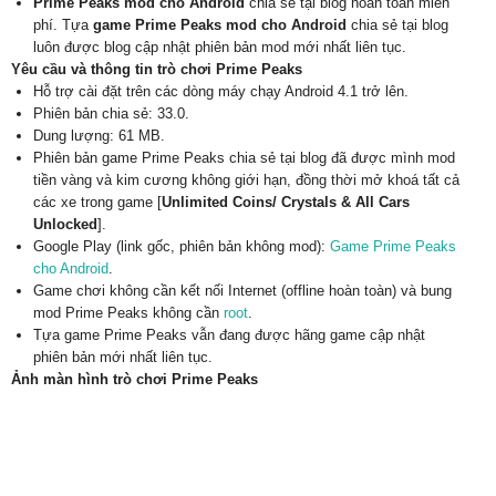
Prime Peaks mod cho Android
chia sẻ tại blog hoàn toàn miễn
phí. Tựa
game Prime Peaks mod cho Android
chia sẻ tại blog
luôn được blog cập nhật phiên bản mod mới nhất liên tục.
Yêu cầu và thông tin trò chơi Prime Peaks
Hỗ trợ cài đặt trên các dòng máy chạy Android 4.1 trở lên.
Phiên bản chia sẻ: 33.0.
Dung lượng: 61 MB.
Phiên bản game Prime Peaks chia sẻ tại blog đã được mình mod
tiền vàng và kim cương không giới hạn, đồng thời mở khoá tất cả
các xe trong game [
Unlimited Coins/ Crystals & All Cars
Unlocked
].
Google Play (link gốc, phiên bản không mod):
Game Prime Peaks
cho Android
.
Game chơi không cần kết nối Internet (offline hoàn toàn) và bung
mod Prime Peaks không cần
root
.
Tựa game Prime Peaks vẫn đang được hãng game cập nhật
phiên bản mới nhất liên tục.
Ảnh màn hình trò chơi Prime Peaks