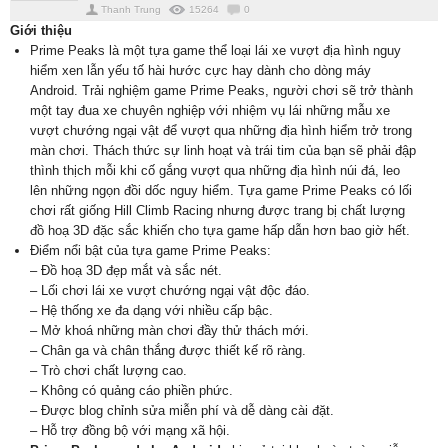
Thanh Trung
15264
0
Giới thiệu
Prime Peaks là một tựa game thể loại lái xe vượt địa hình nguy
hiểm xen lẫn yếu tố hài hước cực hay dành cho dòng máy
Android. Trải nghiệm game Prime Peaks, người chơi sẽ trở thành
một tay đua xe chuyên nghiệp với nhiệm vụ lái những mẫu xe
vượt chướng ngại vật để vượt qua những địa hình hiểm trở trong
màn chơi. Thách thức sự linh hoạt và trái tim của bạn sẽ phải đập
thình thịch mỗi khi cố gắng vượt qua những địa hình núi đá, leo
lên những ngọn đồi dốc nguy hiểm. Tựa game Prime Peaks có lối
chơi rất giống Hill Climb Racing nhưng được trang bị chất lượng
đồ hoạ 3D đặc sắc khiến cho tựa game hấp dẫn hơn bao giờ hết.
Điểm nổi bật của tựa game Prime Peaks:
– Đồ hoạ 3D đẹp mắt và sắc nét.
– Lối chơi lái xe vượt chướng ngại vật độc đáo.
– Hệ thống xe đa dạng với nhiều cấp bậc.
– Mở khoá những màn chơi đầy thử thách mới.
– Chân ga và chân thắng được thiết kế rõ ràng.
– Trò chơi chất lượng cao.
– Không có quảng cáo phiền phức.
– Được blog chỉnh sửa miễn phí và dễ dàng cài đặt.
– Hỗ trợ đồng bộ với mạng xã hội.