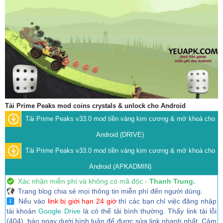
Tải Prime Peaks mod coins crystals & unlock cho Android
Tải Prime Peaks v33.0 mod tiền vàng kim cương & mở khoá cho
Android (DRIVE)
Tải Prime Peaks v33.0 mod tiền vàng kim cương & mở khoá cho
Android (APKADMIN)
Xác nhận miễn phí và không có mã độc -
Thanh Trung.
Trang blog chia sẻ mọi thông tin miễn phí đến người dùng.
Nếu vào
link bị giới hạn 24 giờ
thì các bạn chỉ việc đăng nhập
tài khoản
Google Drive
là có thể tải bình thường. Thấy link tải lỗi
(404), báo ngay dưới bình luận để được sửa link nhanh nhất. Cảm