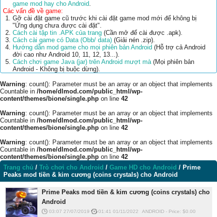
game mod hay cho Android
.
Các vấn đề về game:
Gỡ cài đặt game cũ trước khi cài đặt game mod mới để không bị
"Ứng dụng chưa được cài đặt".
Cách cài tập tin .APK của trang
(Cần mở để cài được .apk).
Cách cài game có Data (Obb/ data)
(Giải nén .zip).
Hướng dẫn mod game cho mọi phiên bản Android
(Hỗ trợ cả Android
đời cao như Android 10, 11, 12, 13...).
Cách chơi game Java (jar) trên Android mượt mà
(Mọi phiên bản
Android - Không bị buộc dừng).
Warning
: count(): Parameter must be an array or an object that implements
Countable in
/home/dlmod.com/public_html/wp-
content/themes/bione/single.php
on line
42
Warning
: count(): Parameter must be an array or an object that implements
Countable in
/home/dlmod.com/public_html/wp-
content/themes/bione/single.php
on line
42
Warning
: count(): Parameter must be an array or an object that implements
Countable in
/home/dlmod.com/public_html/wp-
content/themes/bione/single.php
on line
42
Trang chủ
/
Trò chơi cho Android
/
Game HD cho Android
/
Prime
Peaks mod tiền & kim cương (coins crystals) cho Android
Prime Peaks mod tiền & kim cương (coins crystals) cho
Android
03:07 27/07/2019
01:41 01/11/2022
ANDROID
-
Price: $
0.00