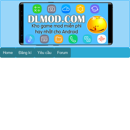
Home
Đăng kí
Yêu cầu
Forum