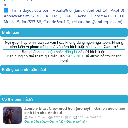
ơn!
Trình duyệt của bạn: Mozilla/5.0 (Linux; Android 14; Pixel 8)
AppleWebKit/537.36 (KHTML, like Gecko) Chrome/131.0.0.0
Mobile Safari/537.36; ClaudeBot/1.0; +claudebot@anthropic.com)
Bình luận
Nội quy
: Hãy bình luận có văn hoá, không dùng ngôn ngữ teen. Những
bình luận vi phạm sẽ bị xoá và cấm bình luận vĩnh viễn. Cám ơn!
Bạn phải
đăng nhập
hoặc
đăng kí
để gửi bình luận.
Bạn cũng có thể tham gia diễn đàn
YA4R.NET
để được hỗ trợ nhanh
hơn!
Không có bình luận nào!
Có thể bạn thích?
Zombie Blast Crew mod tiền (money) – Game cuộc chiến
sinh tồn cho Android
Thanh Trung
17239
0
03:24 04/10/2020
Game bắn súng
-
Game HD
-
Game sinh tồn