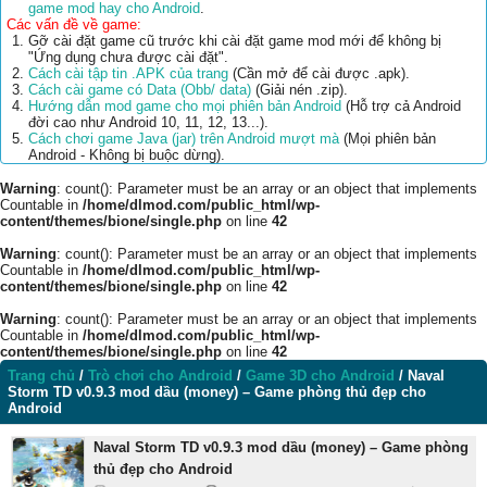
game mod hay cho Android
.
Các vấn đề về game:
Gỡ cài đặt game cũ trước khi cài đặt game mod mới để không bị
"Ứng dụng chưa được cài đặt".
Cách cài tập tin .APK của trang
(Cần mở để cài được .apk).
Cách cài game có Data (Obb/ data)
(Giải nén .zip).
Hướng dẫn mod game cho mọi phiên bản Android
(Hỗ trợ cả Android
đời cao như Android 10, 11, 12, 13...).
Cách chơi game Java (jar) trên Android mượt mà
(Mọi phiên bản
Android - Không bị buộc dừng).
Warning
: count(): Parameter must be an array or an object that implements
Countable in
/home/dlmod.com/public_html/wp-
content/themes/bione/single.php
on line
42
Warning
: count(): Parameter must be an array or an object that implements
Countable in
/home/dlmod.com/public_html/wp-
content/themes/bione/single.php
on line
42
Warning
: count(): Parameter must be an array or an object that implements
Countable in
/home/dlmod.com/public_html/wp-
content/themes/bione/single.php
on line
42
Trang chủ
/
Trò chơi cho Android
/
Game 3D cho Android
/
Naval
Storm TD v0.9.3 mod dầu (money) – Game phòng thủ đẹp cho
Android
Naval Storm TD v0.9.3 mod dầu (money) – Game phòng
thủ đẹp cho Android