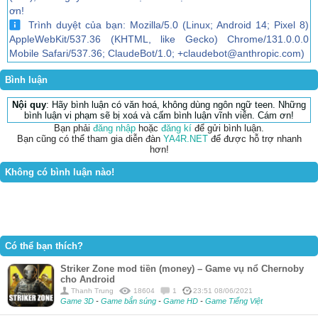
ơn!
Trình duyệt của bạn: Mozilla/5.0 (Linux; Android 14; Pixel 8)
AppleWebKit/537.36 (KHTML, like Gecko) Chrome/131.0.0.0
Mobile Safari/537.36; ClaudeBot/1.0; +claudebot@anthropic.com)
Bình luận
Nội quy
: Hãy bình luận có văn hoá, không dùng ngôn ngữ teen. Những
bình luận vi phạm sẽ bị xoá và cấm bình luận vĩnh viễn. Cám ơn!
Bạn phải
đăng nhập
hoặc
đăng kí
để gửi bình luận.
Bạn cũng có thể tham gia diễn đàn
YA4R.NET
để được hỗ trợ nhanh
hơn!
Không có bình luận nào!
Có thể bạn thích?
Striker Zone mod tiền (money) – Game vụ nổ Chernoby
cho Android
Thanh Trung
18604
1
23:51 08/06/2021
Game 3D
-
Game bắn súng
-
Game HD
-
Game Tiếng Việt