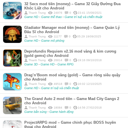
32 Secs mod tiền (money) – Game 32 Giây Đường Đua
Khốc Liệt cho Android
Thanh Trung
24976
0
23:41 15/08/2021
Game HD
-
Game thể thao
-
Game trí tuệ và chiến thuật
Gladiator Manager mod tiền (money) – Game Quản Lý
Đấu Sĩ cho Android
Thanh Trung
11177
0
05:29 19/09/2025
Game HD
-
Game mô phỏng
Deprofundis Requiem v2.16 mod vàng & kim cương
(gold gems) cho Android
Thanh Trung
26814
0
19:16 09/10/2018
Game 3D
-
Game HD
-
Game RPG
Drag’n’Boom mod vàng (gold) – Game rồng siêu quậy
cho Android
Thanh Trung
49518
0
16:02 12/10/2025
Game HD
-
Game trí tuệ và chiến thuật
The Grand Auto 2 mod tiền – Game Mad City Gangs 2
cho Android
Thanh Trung
18084
0
14:56 27/02/2018
Game bắn súng
-
Game hành động
ProjectARPG mod – Game chinh phục BOSS huyền
thoại cho Android