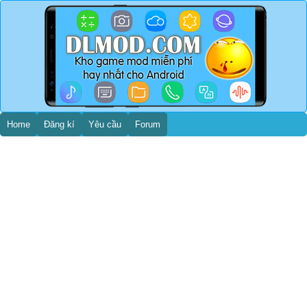
Home
Đăng kí
Yêu cầu
Forum