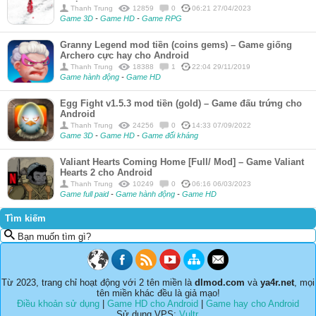
Thanh Trung
12859
0
06:21 27/04/2023
Game 3D
-
Game HD
-
Game RPG
Granny Legend mod tiền (coins gems) – Game giống
Archero cực hay cho Android
Thanh Trung
18388
1
22:04 29/11/2019
Game hành động
-
Game HD
Egg Fight v1.5.3 mod tiền (gold) – Game đấu trứng cho
Android
Thanh Trung
24256
0
14:33 07/09/2022
Game 3D
-
Game HD
-
Game đối kháng
Valiant Hearts Coming Home [Full/ Mod] – Game Valiant
Hearts 2 cho Android
Thanh Trung
10249
0
06:16 06/03/2023
Game full paid
-
Game hành động
-
Game HD
Tìm kiếm
Bạn muốn tìm gì?
Từ 2023, trang chỉ hoạt động với 2 tên miền là
dlmod.com
và
ya4r.net
, mọi
tên miền khác đều là giả mạo!
Điều khoản sử dụng
|
Game HD cho Android
|
Game hay cho Android
Sử dụng VPS:
Vultr
.