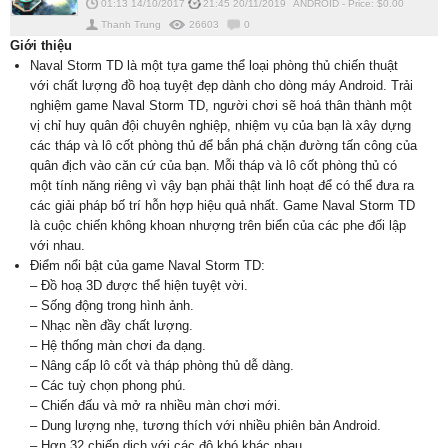
01:13 14/10/2017
21:45 20/11/2019
ANDROID
-
Price: $
0.00
Thanh Trung
26603
0
Giới thiệu
Naval Storm TD là một tựa game thể loại phòng thủ chiến thuật
với chất lượng đồ hoạ tuyệt đẹp dành cho dòng máy Android. Trải
nghiệm game Naval Storm TD, người chơi sẽ hoá thân thành một
vị chỉ huy quân đội chuyên nghiệp, nhiệm vụ của bạn là xây dựng
các tháp và lô cốt phòng thủ để bắn phá chặn đường tấn công của
quân địch vào căn cứ của bạn. Mỗi tháp và lô cốt phòng thủ có
một tính năng riêng vì vậy bạn phải thật linh hoạt để có thể đưa ra
các giải pháp bố trí hỗn hợp hiệu quả nhất. Game Naval Storm TD
là cuộc chiến không khoan nhượng trên biển của các phe đối lập
với nhau.
Điểm nổi bật của game Naval Storm TD:
– Đồ hoạ 3D được thể hiện tuyệt vời.
– Sống động trong hình ảnh.
– Nhạc nền đầy chất lượng.
– Hệ thống màn chơi đa dạng.
– Nâng cấp lô cốt và tháp phòng thủ dễ dàng.
– Các tuỳ chọn phong phú.
– Chiến đấu và mở ra nhiều màn chơi mới.
– Dung lượng nhẹ, tương thích với nhiều phiên bản Android.
– Hơn 32 chiến dịch với các độ khó khác nhau.