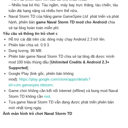
– Nhiều loại kẻ thù
: Tàu ngầm, máy bay trực thăng, tàu chiến, tàu
tuần đài hạng nặng và nhiều hơn thế nữa.
Naval Storm TD của hãng game
GameSpire Ltd.
phát triển và phát
hành, phiên bản
game Naval Storm TD mod cho Android
chia
sẻ tại blog hoàn toàn miễn phí.
Yêu cầu và thông tin trò chơi c
Hỗ trợ cài đặt trên các dòng máy chạy Android 2.3 trở lên.
Phiên bản chia sẻ: 0.9.3.
Dung lượng: 99 MB.
Phiên bản game Naval Storm TD chia sẻ tại blog đã được mình
mod 100 triệu thùng dầu [
Unlimited Credits & Android 2.3+
Supported
].
Google Play (link gốc, phiên bản không
mod):
https://play.google.com/store/apps/details?
id=com.gamespire.tdstorm
.
Game chơi không cần kết nối Internet (offline) và bung mod Naval
Storm TD không cần
root
.
Tựa game Naval Storm TD vẫn đang được phát triển phiên bản
mới nhất từng ngày.
Ảnh màn hình trò chơi Naval Storm TD