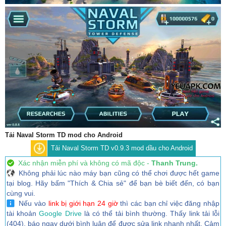
Tải Naval Storm TD mod cho Android
Tải Naval Storm TD v0.9.3 mod dầu cho Android
Xác nhận miễn phí và không có mã độc -
Thanh Trung.
Không phải lúc nào máy bạn cũng có thể chơi được hết game
tại blog. Hãy bấm "Thích & Chia sẻ" để bạn bè biết đến, có bạn
cùng vui.
Nếu vào
link bị giới hạn 24 giờ
thì các bạn chỉ việc đăng nhập
tài khoản
Google Drive
là có thể tải bình thường. Thấy link tải lỗi
(404), báo ngay dưới bình luận để được sửa link nhanh nhất. Cảm