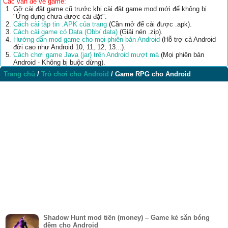
Các vấn đề về game:
Gỡ cài đặt game cũ trước khi cài đặt game mod mới để không bị
"Ứng dụng chưa được cài đặt".
Cách cài tập tin .APK của trang
(Cần mở để cài được .apk).
Cách cài game có Data (Obb/ data)
(Giải nén .zip).
Hướng dẫn mod game cho mọi phiên bản Android
(Hỗ trợ cả Android
đời cao như Android 10, 11, 12, 13...).
Cách chơi game Java (jar) trên Android mượt mà
(Mọi phiên bản
Android - Không bị buộc dừng).
Trang chủ
/
Trò chơi cho Android
/
Game RPG cho Android
Shadow Hunt mod tiền (money) – Game kẻ săn bóng
đêm cho Android