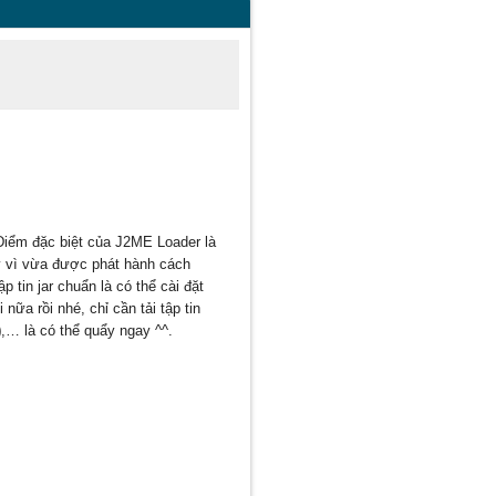
Điểm đặc biệt của J2ME Loader là
ậy vì vừa được phát hành cách
 tin jar chuẩn là có thể cài đặt
 nữa rồi nhé, chỉ cần tải tập tin
)
,… là có thể quẩy ngay ^^.