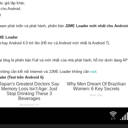
c giả lập khác.
 cho Android.
g.
ware
phát triển và phát hành, phiên bản
J2ME Loader mới nhất cho Androi
2ME Loader
chạy Android 4.0 trở lên (Hỗ trợ cả Android mới nhất là Android 7).
 blog là phiên bản Full và mới nhất của nhà phát hành, hỗ trợ dưới dạng APK
hông cần kết nối Internet và J2ME Loader không cần
root
.
r (Test trên Android 6)