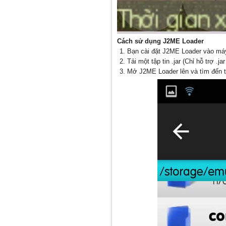
Cách sử dụng J2ME Loader
Bạn cài đặt J2ME Loader vào má
Tải một tập tin .jar (Chỉ hỗ trợ .j
Mở J2ME Loader lên và tìm đến t