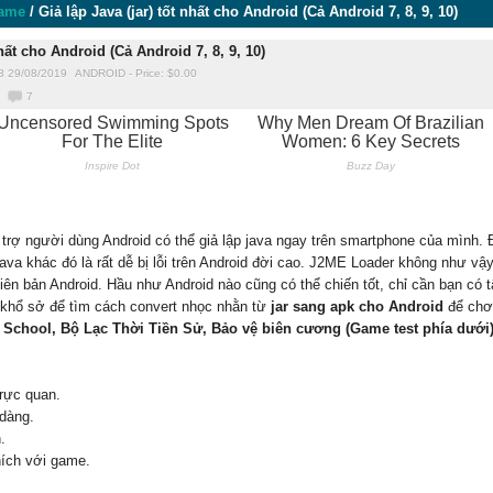
game
/
Giả lập Java (jar) tốt nhất cho Android (Cả Android 7, 8, 9, 10)
nhất cho Android (Cả Android 7, 8, 9, 10)
8 29/08/2019
ANDROID
-
Price: $
0.00
7
rợ người dùng Android có thể giả lập java ngay trên smartphone của mình. 
ava khác đó là rất dễ bị lỗi trên Android đời cao. J2ME Loader không như v
iên bản Android. Hầu như Android nào cũng có thể chiến tốt, chỉ cần bạn có tập
khổ sở để tìm cách convert nhọc nhằn từ
jar sang apk cho Android
để chơi
 School, Bộ Lạc Thời Tiền Sử, Bảo vệ biên cương (Game test phía dưới
trực quan.
 dàng.
.
hích với game.