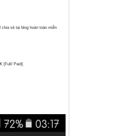
d
chia sẻ tại blog hoàn toàn miễn
 [Full/ Paid].