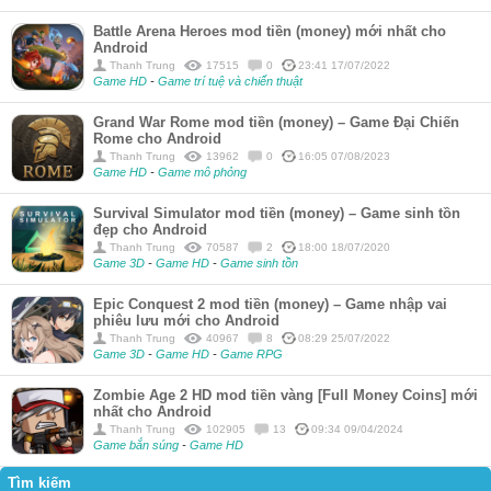
Battle Arena Heroes mod tiền (money) mới nhất cho
Android
Thanh Trung
17515
0
23:41 17/07/2022
Game HD
-
Game trí tuệ và chiến thuật
Grand War Rome mod tiền (money) – Game Đại Chiến
Rome cho Android
Thanh Trung
13962
0
16:05 07/08/2023
Game HD
-
Game mô phỏng
Survival Simulator mod tiền (money) – Game sinh tồn
đẹp cho Android
Thanh Trung
70587
2
18:00 18/07/2020
Game 3D
-
Game HD
-
Game sinh tồn
Epic Conquest 2 mod tiền (money) – Game nhập vai
phiêu lưu mới cho Android
Thanh Trung
40967
8
08:29 25/07/2022
Game 3D
-
Game HD
-
Game RPG
Zombie Age 2 HD mod tiền vàng [Full Money Coins] mới
nhất cho Android
Thanh Trung
102905
13
09:34 09/04/2024
Game bắn súng
-
Game HD
Tìm kiếm