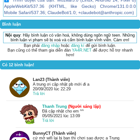
Trình duyệt của bạn: Mozilla/5.0 (Linux; Android 14; Pixel 8)
AppleWebKit/537.36 (KHTML, like Gecko) Chrome/131.0.0.0
Mobile Safari/537.36; ClaudeBot/1.0; +claudebot@anthropic.com)
Bình luận
Nội quy
: Hãy bình luận có văn hoá, không dùng ngôn ngữ teen. Những
bình luận vi phạm sẽ bị xoá và cấm bình luận vĩnh viễn. Cám ơn!
Bạn phải
đăng nhập
hoặc
đăng kí
để gửi bình luận.
Bạn cũng có thể tham gia diễn đàn
YA4R.NET
để được hỗ trợ nhanh
hơn!
Có 12 bình luận!
Lan23 (Thành viên)
A trung ơi cập nhật pb mới đi a
20/09/2020 lúc 22:29
Trả lời
Thanh Trung
(Người sáng lập)
Đã cập nhật cho em ^^
05/05/2021 lúc 13:09
Trả lời
BunnyCT (Thành viên)
cứ mở wifi lại bị ban thì chơi sao được a Trung