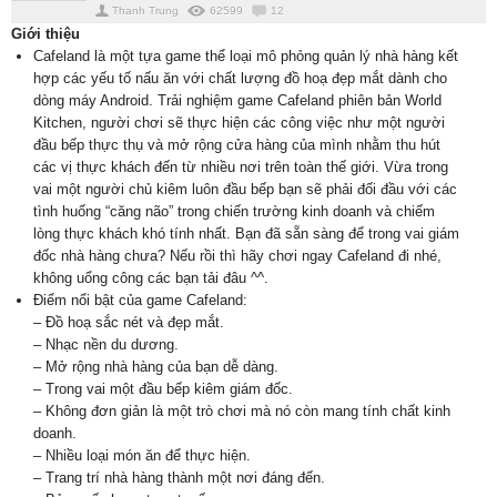
Thanh Trung
62599
12
Giới thiệu
Cafeland là một tựa game thể loại mô phỏng quản lý nhà hàng kết
hợp các yếu tố nấu ăn với chất lượng đồ hoạ đẹp mắt dành cho
dòng máy Android. Trải nghiệm game Cafeland phiên bản World
Kitchen, người chơi sẽ thực hiện các công việc như một người
đầu bếp thực thụ và mở rộng cửa hàng của mình nhằm thu hút
các vị thực khách đến từ nhiều nơi trên toàn thế giới. Vừa trong
vai một người chủ kiêm luôn đầu bếp bạn sẽ phải đối đầu với các
tình huống “căng não” trong chiến trường kinh doanh và chiếm
lòng thực khách khó tính nhất. Bạn đã sẵn sàng để trong vai giám
đốc nhà hàng chưa? Nếu rồi thì hãy chơi ngay Cafeland đi nhé,
không uổng công các bạn tải đâu ^^.
Điểm nổi bật của game Cafeland:
– Đồ hoạ sắc nét và đẹp mắt.
– Nhạc nền du dương.
– Mở rộng nhà hàng của bạn dễ dàng.
– Trong vai một đầu bếp kiêm giám đốc.
– Không đơn giản là một trò chơi mà nó còn mang tính chất kinh
doanh.
– Nhiều loại món ăn để thực hiện.
– Trang trí nhà hàng thành một nơi đáng đến.