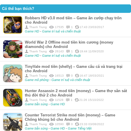
Có thể bạn thích?
Robbers HD v3.0 mod tiền – Game ăn cướp chạy trốn
cho Android
Thanh Trung
17535
1
17:43 23/03/2017
Game HD
-
Game trí tuệ và chiến thuật
World War 2 Offline mod tiền kim cương (money
diamonds) cho Android
Thanh Trung
26143
1
19:44 11/09/2020
Game HD
-
Game trí tuệ và chiến thuật
TinyVale mod tiền (shelly) – Game câu cá và trang trại
cho Android
Thanh Trung
16513
0
16:47 18/03/2021
Game mô phỏng
-
Game trí tuệ và chiến thuật
Hunter Assassin 2 mod tiền (money) – Game thợ săn sát
thủ đời thứ 2 cho Android
Thanh Trung
11528
1
21:26 15/10/2022
Game bắn súng
-
Game HD
Counter Terrorist Strike mod tiền (money) – Game
Chống khủng bố cho Android
Thanh Trung
10590
0
23:33 03/08/2022
Game bắn súng
-
Game HD
-
Game Tiếng Việt