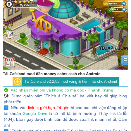
Tải Cafeland mod tiền money coins cash cho Android
Tải Cafeland v2.2.85 mod vàng & tiền mặt cho Android
Xác nhận miễn phí và không có mã độc -
Thanh Trung.
Đừng quên bấm "Thích & Chia sẻ" bài viết hay để giúp blog
phát triển.
Nếu vào
link bị giới hạn 24 giờ
thì các bạn chỉ việc đăng nhập
tài khoản
Google Drive
là có thể tải bình thường. Thấy link tải lỗi
(404), báo ngay dưới bình luận để được sửa link nhanh nhất. Cảm
ơn!