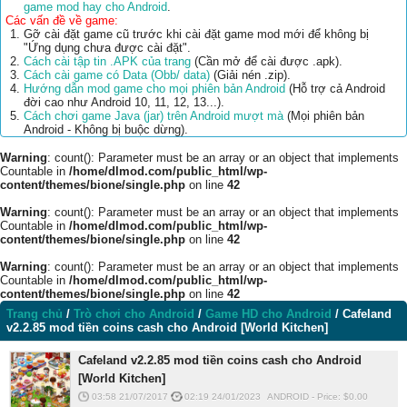
game mod hay cho Android
.
Các vấn đề về game:
Gỡ cài đặt game cũ trước khi cài đặt game mod mới để không bị
"Ứng dụng chưa được cài đặt".
Cách cài tập tin .APK của trang
(Cần mở để cài được .apk).
Cách cài game có Data (Obb/ data)
(Giải nén .zip).
Hướng dẫn mod game cho mọi phiên bản Android
(Hỗ trợ cả Android
đời cao như Android 10, 11, 12, 13...).
Cách chơi game Java (jar) trên Android mượt mà
(Mọi phiên bản
Android - Không bị buộc dừng).
Warning
: count(): Parameter must be an array or an object that implements
Countable in
/home/dlmod.com/public_html/wp-
content/themes/bione/single.php
on line
42
Warning
: count(): Parameter must be an array or an object that implements
Countable in
/home/dlmod.com/public_html/wp-
content/themes/bione/single.php
on line
42
Warning
: count(): Parameter must be an array or an object that implements
Countable in
/home/dlmod.com/public_html/wp-
content/themes/bione/single.php
on line
42
Trang chủ
/
Trò chơi cho Android
/
Game HD cho Android
/
Cafeland
v2.2.85 mod tiền coins cash cho Android [World Kitchen]
Cafeland v2.2.85 mod tiền coins cash cho Android
[World Kitchen]
03:58 21/07/2017
02:19 24/01/2023
ANDROID
-
Price: $
0.00