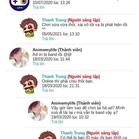
10/07/2020 lúc 13:26
Trả lời
Thanh Trung
(Người sáng lập)
Chơi vừa vừa thôi, xài vô tội vạ bị phát hiện rồi
^^
05/05/2021 lúc 13:10
Trả lời
Animemylife (Thành viên)
Ad ơi bị band rồi @@
18/03/2020 lúc 11:44
Trả lời
Thanh Trung
(Người sáng lập)
Online thì phải chịu thôi bạn.
18/03/2020 lúc 21:31
Trả lời
Animemylife (Thành viên)
Vậy giờ làm sao để chơi lại hả ad? Mình
xoá đi tải lại r mà vẫn bị band vậy ạ?
19/03/2020 lúc 10:32
Trả lời
Thanh Trung
(Người sáng lập)
Có thể bị ban ID máy rồi bạn @@ ca