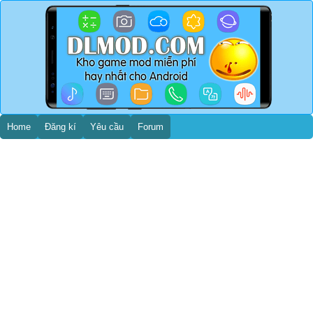
Home
Đăng kí
Yêu cầu
Forum