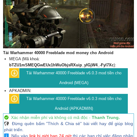
Tải Warhammer 40000 Freeblade mod money cho Android
MEGA (Mã khoá:
bTZU1mSMEQGwEUx1hWuObjsRXuip_yIGjW4_-Fyl7Xc
):
Tải Warhammer 40000 Freeblade v6.0.3 mod tiền cho
Android (MEGA)
APKADMIN:
Tải Warhammer 40000 Freeblade v6.0.3 mod tiền cho
Android (APKADMIN)
Xác nhận miễn phí và không có mã độc -
Thanh Trung.
Đừng quên bấm "Thích & Chia sẻ" bài viết hay để giúp blog
phát triển.
Nếu vào
link bị giới hạn 24 giờ
thì các bạn chỉ việc đăng nhập