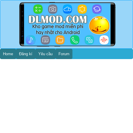
Home
Đăng kí
Yêu cầu
Forum