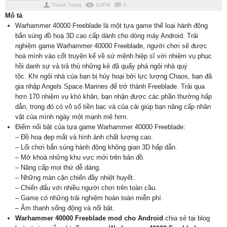
Thanh Trung
11858
0
Mô tả
Warhammer 40000 Freeblade là một tựa game thể loại hành động
bắn súng đồ hoạ 3D cao cấp dành cho dòng máy Android. Trải
nghiệm game Warhammer 40000 Freeblade, người chơi sẽ được
hoà mình vào cốt truyện kể về sứ mệnh hiệp sĩ với nhiệm vụ phục
hồi danh sự và trả thù những kẻ đã quấy phá ngôi nhà quý
tộc. Khi ngôi nhà của bạn bị hủy hoại bởi lực lượng Chaos, bạn đã
gia nhập Angels Space Marines để trở thành Freeblade. Trải qua
hơn 170 nhiệm vụ khó khăn, bạn nhận được các phần thưởng hấp
dẫn, trong đó có vô số tiền bạc và của cải giúp bạn nâng cấp nhân
vật của mình ngày một mạnh mẽ hơn.
Điểm nổi bật của tựa game Warhammer 40000 Freeblade:
– Đồ hoạ đẹp mắt và hình ảnh chất lượng cao.
– Lối chơi bắn súng hành động không gian 3D hấp dẫn.
– Mở khoá những khu vực mới trên bản đồ.
– Nâng cấp mọi thứ dễ dàng.
– Những màn cận chiến đầy nhiệt huyết.
– Chiến đấu với nhiều người chơi trên toàn cầu.
– Game có những trải nghiệm hoàn toàn miễn phí.
– Âm thanh sống động và nổi bật.
Warhammer 40000 Freeblade mod cho Android
chia sẻ tại blog