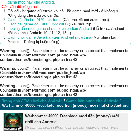
game mod hay cho Android
.
Các vấn đề về game:
Gỡ cài đặt game cũ trước khi cài đặt game mod mới để không bị
"Ứng dụng chưa được cài đặt".
Cách cài tập tin .APK của trang
(Cần mở để cài được .apk).
Cách cài game có Data (Obb/ data)
(Giải nén .zip).
Hướng dẫn mod game cho mọi phiên bản Android
(Hỗ trợ cả Android
đời cao như Android 10, 11, 12, 13...).
Cách chơi game Java (jar) trên Android mượt mà
(Mọi phiên bản
Android - Không bị buộc dừng).
Warning
: count(): Parameter must be an array or an object that implements
Countable in
/home/dlmod.com/public_html/wp-
content/themes/bione/single.php
on line
42
Warning
: count(): Parameter must be an array or an object that implements
Countable in
/home/dlmod.com/public_html/wp-
content/themes/bione/single.php
on line
42
Warning
: count(): Parameter must be an array or an object that implements
Countable in
/home/dlmod.com/public_html/wp-
content/themes/bione/single.php
on line
42
Trang chủ
/
Trò chơi cho Android
/
Game bắn súng cho Android
/
Warhammer 40000 Freeblade mod tiền (money) mới nhất cho Android
Warhammer 40000 Freeblade mod tiền (money) mới
nhất cho Android
12:54 21/12/2023
23:46 27/12/2023
ANDROID
-
Price: $
0.00