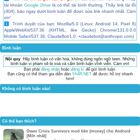
tài khoản
Google Drive
là có thể tải bình thường. Thấy link tải lỗi
(404), báo ngay dưới bình luận để được sửa link nhanh nhất. Cảm
ơn!
Trình duyệt của bạn: Mozilla/5.0 (Linux; Android 14; Pixel 8)
AppleWebKit/537.36 (KHTML, like Gecko) Chrome/131.0.0.0
Mobile Safari/537.36; ClaudeBot/1.0; +claudebot@anthropic.com)
Bình luận
Nội quy
: Hãy bình luận có văn hoá, không dùng ngôn ngữ teen. Những
bình luận vi phạm sẽ bị xoá và cấm bình luận vĩnh viễn. Cám ơn!
Bạn phải
đăng nhập
hoặc
đăng kí
để gửi bình luận.
Bạn cũng có thể tham gia diễn đàn
YA4R.NET
để được hỗ trợ nhanh
hơn!
Không có bình luận nào!
Có thể bạn thích?
Dawn Crisis Survivors mod tiền (money) cho Android
[Mới nhất]