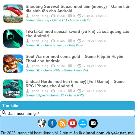
Shooting Survival Squad mod tiền (money) – Game trận
địa sinh tồn cho Android
Thanh Trung
19231
0
23:46 03/12/2020
Game bắn súng
-
Game HD
-
Game sinh tồn
TiKiTaKa! mod special sword (vũ khí) và xoá quảng cáo
cho Android
Thanh Trung
19427
0
23:25 21/02/2018
Game HD
-
Game trí tuệ và chiến thuật
Soul Warrior mod coins gold – Game Hiệp Sĩ Huyền
Thoại cho Android
Thanh Trung
68150
1
17:16 26/01/2019
Game HD
-
Game RPG
-
Game Tiếng Việt
Undead Horde mod tiền (money) [Full Game] – Game
RPG iPhone cho Android
Thanh Trung
30671
3
20:13 15/12/2019
Game full paid
-
Game HD
-
Game RPG
Tìm kiếm
Bạn muốn tìm gì?
Từ 2023, trang chỉ hoạt động với 2 tên miền là
dlmod.com
và
ya4r.net
, mọi