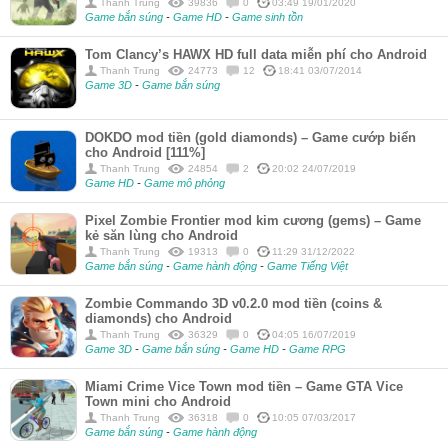
Thanh Trung
39836
0
03:49 19/01/2020
Game bắn súng
-
Game HD
-
Game sinh tồn
Tom Clancy’s HAWX HD full data miễn phí cho Android
Thanh Trung
24773
12
18:41 03/07/2014
Game 3D
-
Game bắn súng
DOKDO mod tiền (gold diamonds) – Game cướp biển
cho Android [111%]
Thanh Trung
24854
2
20:02 24/07/2019
Game HD
-
Game mô phỏng
Pixel Zombie Frontier mod kim cương (gems) – Game
kẻ săn lùng cho Android
Thanh Trung
19313
0
11:29 31/12/2022
Game bắn súng
-
Game hành động
-
Game Tiếng Việt
Zombie Commando 3D v0.2.0 mod tiền (coins &
diamonds) cho Android
Thanh Trung
36329
0
04:05 16/07/2019
Game 3D
-
Game bắn súng
-
Game HD
-
Game RPG
Miami Crime Vice Town mod tiền – Game GTA Vice
Town mini cho Android
Thanh Trung
36318
0
10:05 07/03/2017
Game bắn súng
-
Game hành động