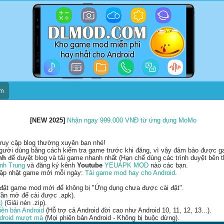
um
[NEW 2025]
Nhận ngay 999.000 VNĐ từ ứng dụng MoMo
ruy cập blog thường xuyên bạn nhé!
gười dùng bằng cách kiểm tra game trước khi đăng, vì vậy đảm bảo được gam
nh
để duyệt blog và tải game nhanh nhất (Hạn chế dùng các trình duyệt bên t
nh Trung
và đăng ký kênh
Youtube
YEUAPK MOD
nào các bạn.
cập nhật game mới mỗi ngày:
Tải game mod hay cho Android
.
 đặt game mod mới để không bị "Ứng dụng chưa được cài đặt".
ần mở để cài được .apk).
)
(Giải nén .zip).
ên bản Android
(Hỗ trợ cả Android đời cao như Android 10, 11, 12, 13...).
ndroid mượt mà
(Mọi phiên bản Android - Không bị buộc dừng).