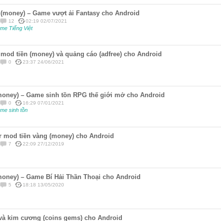
 (money) – Game vượt ải Fantasy cho Android
12
02:19 02/07/2021
me Tiếng Việt
od tiền (money) và quảng cáo (adfree) cho Android
0
23:37 24/06/2021
money) – Game sinh tồn RPG thế giới mở cho Android
0
16:29 07/01/2021
me sinh tồn
r mod tiền vàng (money) cho Android
7
22:09 27/12/2019
money) – Game Bí Hải Thần Thoại cho Android
5
18:18 13/05/2020
và kim cương (coins gems) cho Android