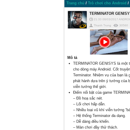
Trang chủ
/
Trò chơi cho Android
/
TERMINATOR GENISYS 
21:33 08/03/2017
ANDRO
Thanh Trung
30560
Mô tả
TERMINATOR GENISYS là một tựa 
cho dòng máy Android. Cốt truyệ
Terminator. Nhiệm vụ của bạn là g
phát hành dựa trên ý tưởng của 
viễn tưởng thế giới.
Điểm nổi bật của game TERMI
– Đồ hoạ sắc nét.
– Lối chơi hấp dẫn.
– Nhiều loại vũ khí viễn tưởng “b
– Hệ thống Terminator đa dạng.
– Dễ dàng điều khiển.
– Màn chơi đầy thử thách.