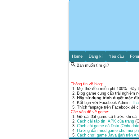
Home
Đăng kí
Yêu cầu
For
Bạn muốn tìm gì?
Thông tin về blog:
Mọi thứ đều miễn phí 100%. Hãy t
Blog game cung cấp trải nghiệm n
Hãy sử dụng trình duyệt mặc đị
Kết bạn với Facebook Admin:
Tha
Thích fanpage trên Facebook để 
Các vấn đề về game:
Gỡ cài đặt game cũ trước khi cài
Cách cài tập tin .APK của trang
(C
Cách cài game có Data (Obb/ data
Hướng dẫn mod game cho mọi phi
Cách chơi game Java (jar) trên A