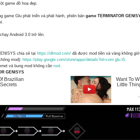
ột game đồ hoạ đẹp.
ame Glu phát triển và phát hành, phiên bản
game TERMINATOR GENISYS
í.
chạy Android 3.0 trở lên.
NISYS chia sẻ tại
https://dlmod.com/
đã được mod tiền và vàng không giới
 không mod):
https://play.google.com/store/apps/details?id=com.glu.t5
.
ternet và bung mod không cần
root
.
TOR GENISYS