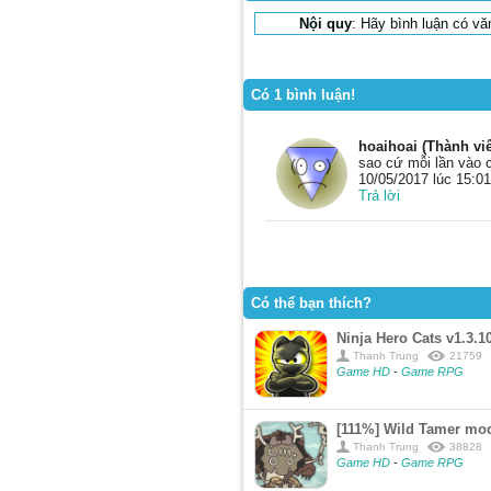
Nội quy
: Hãy bình luận có v
Có 1 bình luận!
hoaihoai (Thành vi
sao cứ mỗi lần vào 
10/05/2017 lúc 15:01
Trả lời
Có thể bạn thích?
Ninja Hero Cats v1.3.
Thanh Trung
21759
Game HD
-
Game RPG
[111%] Wild Tamer mo
Thanh Trung
38828
Game HD
-
Game RPG