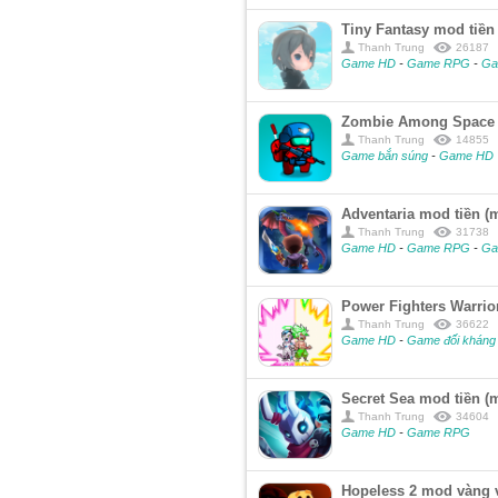
Tiny Fantasy mod tiền
Thanh Trung
26187
Game HD
-
Game RPG
-
Ga
Zombie Among Space m
Thanh Trung
14855
Game bắn súng
-
Game HD
Adventaria mod tiền (
Thanh Trung
31738
Game HD
-
Game RPG
-
Ga
Power Fighters Warrio
Thanh Trung
36622
Game HD
-
Game đối kháng
Secret Sea mod tiền (
Thanh Trung
34604
Game HD
-
Game RPG
Hopeless 2 mod vàng 