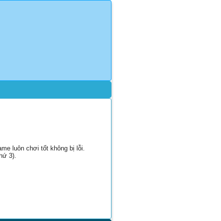
e luôn chơi tốt không bị lỗi.
hứ 3).