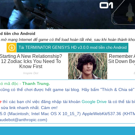
 tiền cho Android
ở mạng Internet để game có thể load hoàn tất nhé, sau khi hoàn thành khoá 
Tải TERMINATOR GENISYS HD v3.0.0 mod tiền cho Android
có mã độc -
Thanh Trung.
ũng có thể chơi được hết game tại blog. Hãy bấm "Thích & Chia sẻ" 
ờ
thì các bạn chỉ việc đăng nhập tài khoản
Google Drive
là có thể tải b
 sửa link nhanh nhất. Cảm ơn!
/5.0 (Macintosh; Intel Mac OS X 10_15_7) AppleWebKit/537.36 (KHTM
claudebot@anthropic.com)