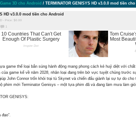
Game 3D cho Android
/
TERMINATOR GENISYS HD v3.0.0 mod tiền cho
HD v3.0.0 mod tiền cho Android
ID
-
Price: $
0.00
1
game thể loại bắn súng hành động mang phong cách kẻ huỷ diệt với chất
n của game kể về năm 2028, nhân loại đang trên bờ vực tuyệt chủng trước s
iúp John Connor trốn khỏi trại tù Skynet và chiến đấu giành lại sự tự do ch
bộ phim mới Terminator Genisys – một tựa phim đã và đang làm mưa làm gió 
NATOR GENISYS:
á đạo”.