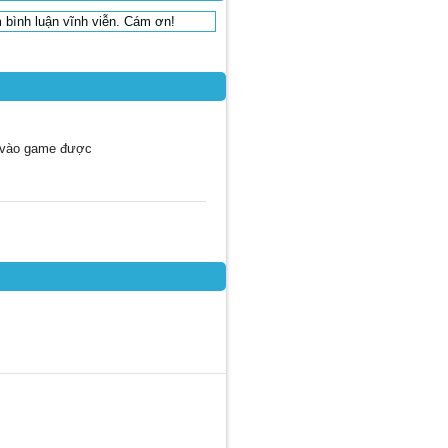
 bình luận vĩnh viễn. Cám ơn!
ng vào game được