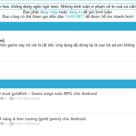
ăn hoá, không dùng ngôn ngữ teen. Những bình luận vi phạm sẽ bị xoá và cấm
Bạn phải
đăng nhập
hoặc
đăng kí
để gửi bình luận.
Bạn cũng có thể tham gia diễn đàn
YA4R.NET
để được hỗ trợ nhanh hơn!
ên)
chơi game này nó nói là rất tiếc ứng dụng đã dừng lại là sao hả ad em khô
10 mod goldfish – Game ninja mèo RPG cho Android
0
02:35 24/01/2024
d vàng & kim cương (gold gems) cho Android
4
23:52 17/03/2019