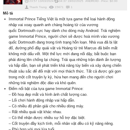
23:57 13/03/2024
04:37 19/02/2025
ANDROID
-
Price: $
0.00
Thanh Trung
15671
1
Mô tả
Immortal Prince Tiếng Việt là một tựa game thể loại hành động
nhập vai xoay quanh anh chàng hoàng tử của vương
quốc Dortmouth cực hay dành cho dòng máy Android. Trải nghiệm
game Immortal Prince, người chơi sẽ được hoà mình vào vương
quốc Dortmouth đang trong tình trạng hỗn loạn. Nhà vua đã bị lật
đổ, đường phố đầy quái vật và Hoàng tử trẻ Marcus đã biến mất
không một dấu vết. Một thế lực mới đang nổi dậy, bắt buộc bạn
phải đứng lên chống lại chúng. Trải qua những trận đánh ấn tượng
và hấp dẫn, bạn sẽ phát triển khả năng tùy biến và xây dựng chiến
thuật sâu sắc để đối mặt với mọi thách thức. Tất cả được gói gọn
trong một cốt truyện ly kỳ, hứa hẹn mang đến cho người chơi
những trải nghiệm độc đáo và khó quên.
Điểm nổi bật của tựa game Immortal Prince:
– Đồ hoạ đẹp mắt và hình ảnh chất lượng cao.
– Lối chơi hành động nhập vai hấp dẫn.
– Có nhiều độ phân giải cho nhiều dòng máy.
– Rất nhiều quái vật khác nhau.
– Có thể nhận được nhiều sự hỗ trợ đặc biệt.
– Cốt truyện đầy kịch tính, mỗi nhân vật đều có kỹ năng riêng.
– Phù hợp với mọi lứa tuổi.