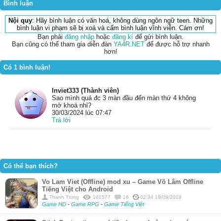
Bình luận
Nội quy
: Hãy bình luận có văn hoá, không dùng ngôn ngữ teen. Những
bình luận vi phạm sẽ bị xoá và cấm bình luận vĩnh viễn. Cám ơn!
Bạn phải
đăng nhập
hoặc
đăng kí
để gửi bình luận.
Bạn cũng có thể tham gia diễn đàn
YA4R.NET
để được hỗ trợ nhanh
hơn!
Có 1 bình luận!
Inviet333 (Thành viên)
Sao mình quá đc 3 màn đầu đến màn thứ 4 không
mở khoá nhỉ?
30/03/2024 lúc 07:47
Trả lời
Có thể bạn thích?
Vo Lam Viet (Offline) mod xu – Game Võ Lâm Offline
Tiếng Việt cho Android
Thanh Trung
101577
16
02:34 19/09/2019
Game HD
-
Game RPG
-
Game Tiếng Việt