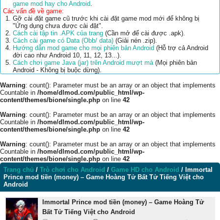
game mod hay cho Android
.
Các vấn đề về game:
Gỡ cài đặt game cũ trước khi cài đặt game mod mới để không bị
"Ứng dụng chưa được cài đặt".
Cách cài tập tin .APK của trang
(Cần mở để cài được .apk).
Cách cài game có Data (Obb/ data)
(Giải nén .zip).
Hướng dẫn mod game cho mọi phiên bản Android
(Hỗ trợ cả Android
đời cao như Android 10, 11, 12, 13...).
Cách chơi game Java (jar) trên Android mượt mà
(Mọi phiên bản
Android - Không bị buộc dừng).
Warning
: count(): Parameter must be an array or an object that implements
Countable in
/home/dlmod.com/public_html/wp-
content/themes/bione/single.php
on line
42
Warning
: count(): Parameter must be an array or an object that implements
Countable in
/home/dlmod.com/public_html/wp-
content/themes/bione/single.php
on line
42
Warning
: count(): Parameter must be an array or an object that implements
Countable in
/home/dlmod.com/public_html/wp-
content/themes/bione/single.php
on line
42
Trang chủ
/
Trò chơi cho Android
/
Game HD cho Android
/
Immortal
Prince mod tiền (money) – Game Hoàng Tử Bất Tử Tiếng Việt cho
Android
Immortal Prince mod tiền (money) – Game Hoàng Tử
Bất Tử Tiếng Việt cho Android