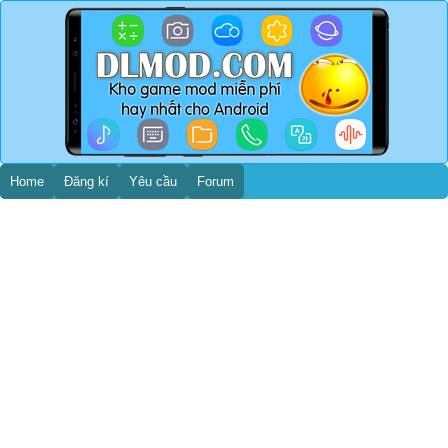
Home
Đăng kí
Yêu cầu
Forum