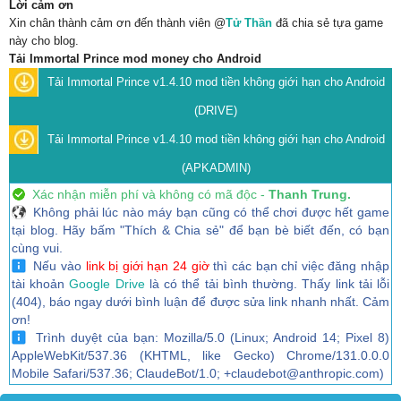
Lời cảm ơn
Xin chân thành cảm ơn đến thành viên @
Tử Thần
đã chia sẻ tựa game
này cho blog.
Tải Immortal Prince mod money cho Android
Tải Immortal Prince v1.4.10 mod tiền không giới hạn cho Android
(DRIVE)
Tải Immortal Prince v1.4.10 mod tiền không giới hạn cho Android
(APKADMIN)
Xác nhận miễn phí và không có mã độc -
Thanh Trung.
Không phải lúc nào máy bạn cũng có thể chơi được hết game
tại blog. Hãy bấm "Thích & Chia sẻ" để bạn bè biết đến, có bạn
cùng vui.
Nếu vào
link bị giới hạn 24 giờ
thì các bạn chỉ việc đăng nhập
tài khoản
Google Drive
là có thể tải bình thường. Thấy link tải lỗi
(404), báo ngay dưới bình luận để được sửa link nhanh nhất. Cảm
ơn!
Trình duyệt của bạn: Mozilla/5.0 (Linux; Android 14; Pixel 8)
AppleWebKit/537.36 (KHTML, like Gecko) Chrome/131.0.0.0
Mobile Safari/537.36; ClaudeBot/1.0; +claudebot@anthropic.com)