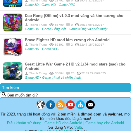
Thanh Trung
23791
0
19:42 31/12/2017
Game 3D
-
Game HD
-
Game RPG
Dao Rong (Offline) v1.0.3 mod vàng và kim cương cho
Android
Thanh Trung
66709
0
20:18 05/12/2017
Game HD
-
Game Tiếng Việt
-
Game trí tuệ và chiến thuật
Brave Fighter HD mod kim cương cho Android
Thanh Trung
86391
2
22:47 18/03/2017
Game HD
-
Game RPG
Great Little War Game 2 HD v2.1r34 mod stars (sao) cho
Android
Thanh Trung
36804
20
22:39 29/06/2025
Game HD
-
Game trí tuệ và chiến thuật
Tìm kiếm
Bạn muốn tìm gì?
Từ 2023, trang chỉ hoạt động với 2 tên miền là
dlmod.com
và
ya4r.net
, mọi
tên miền khác đều là giả mạo!
Điều khoản sử dụng
|
Game HD cho Android
|
Game hay cho Android
Sử dụng VPS:
Vultr
.