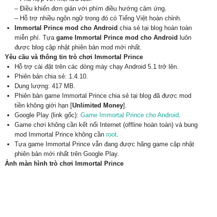
– Điều khiển đơn giản với phím điều hướng cảm ứng.
– Hỗ trợ nhiều ngôn ngữ trong đó có Tiếng Việt hoàn chỉnh.
Immortal Prince mod cho Android
chia sẻ tại blog hoàn toàn
miễn phí. Tựa
game Immortal Prince mod cho Android
luôn
được blog cập nhật phiên bản mod mới nhất.
Yêu cầu và thông tin trò chơi Immortal Prince
Hỗ trợ cài đặt trên các dòng máy chạy Android 5.1 trở lên.
Phiên bản chia sẻ: 1.4.10.
Dung lượng: 417 MB.
Phiên bản game Immortal Prince chia sẻ tại blog đã được mod
tiền không giới hạn [
Unlimited Money
].
Google Play (link gốc):
Game Immortal Prince cho Android
.
Game chơi không cần kết nối Internet (offline hoàn toàn) và bung
mod Immortal Prince không cần
root
.
Tựa game Immortal Prince vẫn đang được hãng game cập nhật
phiên bản mới nhất trên Google Play.
Ảnh màn hình trò chơi Immortal Prince