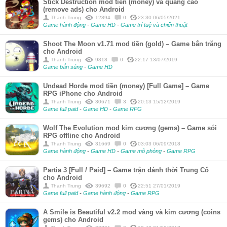
Stick Destruction mod tiền (money) và quảng cáo
(remove ads) cho Android
Thanh Trung
12894
0
23:30 06/05/2021
Game hành động
-
Game HD
-
Game trí tuệ và chiến thuật
Shoot The Moon v1.71 mod tiền (gold) – Game bắn trăng
cho Android
Thanh Trung
9818
0
22:17 13/07/2019
Game bắn súng
-
Game HD
Undead Horde mod tiền (money) [Full Game] – Game
RPG iPhone cho Android
Thanh Trung
30671
3
20:13 15/12/2019
Game full paid
-
Game HD
-
Game RPG
Wolf The Evolution mod kim cương (gems) – Game sói
RPG offline cho Android
Thanh Trung
31669
0
03:03 06/09/2018
Game hành động
-
Game HD
-
Game mô phỏng
-
Game RPG
Partia 3 [Full / Paid] – Game trận đánh thời Trung Cổ
cho Android
Thanh Trung
39692
0
22:51 27/01/2019
Game full paid
-
Game hành động
-
Game RPG
A Smile is Beautiful v2.2 mod vàng và kim cương (coins
gems) cho Android