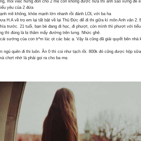
dụng, mỗi việc hứng đòn cho 2 mẹ con không được nữa thì anh sao xứng để 
tiểu yêu của 2 đứa
ạnh mẽ không, khỏe mạnh lớn nhanh rồi đánh LOL với ba ha
 H.A về trọ em lại tất bật về lại Thủ Đức để đi thi giữa kì môn Anh văn 
phía trước. 21 tuổi, bạn bè đang đi học, đi phượt, còn mình thì phượt với ti
ng thì đúng là bị thâm mấy đường trên lưng. Nhức ghê.
 cái sướng của con tr*m lúc ọt các bác ạ. Vậy là cũng đã giải quyết bên nhà
m ngủ quên đi thi luôn. Ăn 0 thì coi như tạch rồi. 800k đó cũng được hộp sữa
mà chợt nhớ là phải gọi ra cho ba mẹ.