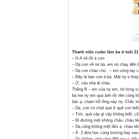
Thanh niên coder làm ba ở tuổi 21
– H.A về rồi à con
– Dạ con về nè bà, em nó chạy đến 
– Dạ con chào chú . – em vòng tay c
– Đây là bạn con á ba. Mặt ny e thay 
– Ừ, vào nhà đi cháu.
Thằng B – em của ny em, nó từng xu
ba mẹ ny em qua ảnh rồi nên cũng k
bác ạ, chạm trỗ rồng này nọ. Chắc t
– Dạ, con có chút quà ở quê con biếu
– Trời, quà cáp gì vậy không biết, c
– Đi đường mệt không cháu, cháu tên
– Dạ cũng không mệt lắm ạ, cháu tên
– À. 2 đứa học cùng trường hay sao
– Dạ không, cháu học ĐH xxx ạ, hồi 