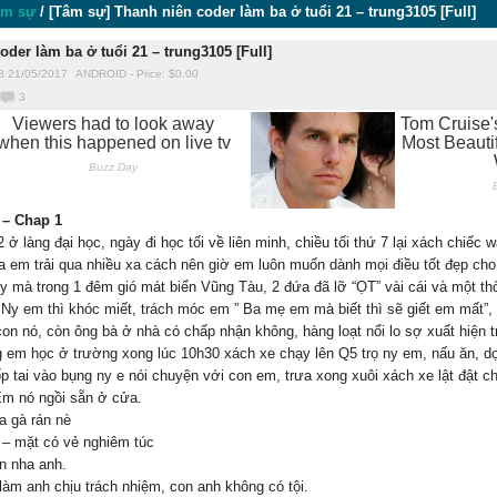
âm sự
/
[Tâm sự] Thanh niên coder làm ba ở tuổi 21 – trung3105 [Full]
der làm ba ở tuổi 21 – trung3105 [Full]
8 21/05/2017
ANDROID
-
Price: $
0.00
3
 – Chap 1
ở làng đại học, ngày đi học tối về liên minh, chiều tối thứ 7 lại xách chiế
đứa em trải qua nhiều xa cách nên giờ em luôn muốn dành mọi điều tốt đẹp 
y mà trong 1 đêm gió mát biển Vũng Tàu, 2 đứa đã lỡ “ỌT” vài cái và một thờ
Ny em thì khóc miết, trách móc em ” Ba mẹ em mà biết thì sẽ giết em mất”, e
ẹ con nó, còn ông bà ở nhà có chấp nhận không, hàng loạt nổi lo sợ xuất hiệ
 em học ở trường xong lúc 10h30 xách xe chạy lên Q5 trọ ny em, nấu ăn, d
 ốp tai vào bụng ny e nói chuyện với con em, trưa xong xuôi xách xe lật đật c
 Em nó ngồi sẵn ở cửa.
a gà rán nè
 – mặt có vẻ nghiêm túc
n nha anh.
h làm anh chịu trách nhiệm, con anh không có tội.