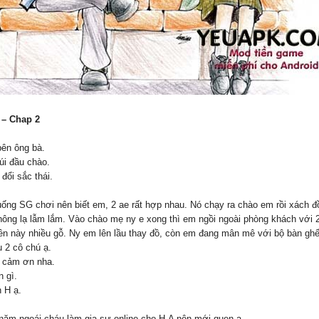
 – Chap 2
bên ông bà.
úi đầu chào.
đổi sắc thái.
ống SG chơi nên biết em, 2 ae rất hợp nhau. Nó chạy ra chào em rồi xách
hông lạ lẫm lắm. Vào chào mẹ ny e xong thì em ngồi ngoài phòng khách với 
rên này nhiều gỗ. Ny em lên lầu thay đồ, còn em đang mân mê với bộ bàn gh
 2 cô chú ạ.
ô cảm ơn nha.
 gì.
 H ạ.
.
năm ngoái cháu làm gia sư online cho H.A nên mới quen ạ.