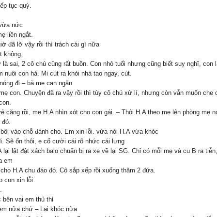
iếp tục quỳ.
 vừa nức
ẹ liền ngắt.
iờ đã lỡ vậy rồi thì trách cái gì nữa
t không.
y là sai, 2 cô chú cũng rất buồn. Con nhỏ tuổi nhưng cũng biết suy nghĩ, con l
 nuôi con hả. Mi cút ra khỏi nhà tao ngay, cút.
 nóng đi – bà mẹ can ngăn
mẹ con. Chuyện đã ra vậy rồi thì tùy cô chú xử lí, nhưng còn vẫn muốn che 
con.
vẻ căng rồi, mẹ H.A nhìn xót cho con gái. – Thôi H.A theo mẹ lên phòng mẹ 
 đó.
c bôi vào chỗ đánh cho. Em xin lỗi. vừa nói H.A vừa khóc
 Sẽ ổn thôi, e cố cười cái rõ nhức cái lưng
A lại lật đật xách balo chuẩn bị ra xe về lại SG. Chỉ có mỗi mẹ và cu B ra ti
ua em
 cho H.A chu đáo đó. Cô sắp xếp rồi xuống thăm 2 đứa.
 con xin lỗi
.
 bên vai em thủ thỉ
 em nữa chứ – Lại khóc nữa