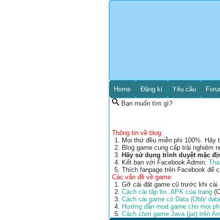
Home
Đăng kí
Yêu cầu
For
Bạn muốn tìm gì?
Thông tin về blog:
Mọi thứ đều miễn phí 100%. Hãy t
Blog game cung cấp trải nghiệm n
Hãy sử dụng trình duyệt mặc đị
Kết bạn với Facebook Admin:
Tha
Thích fanpage trên Facebook để 
Các vấn đề về game:
Gỡ cài đặt game cũ trước khi cài
Cách cài tập tin .APK của trang
(C
Cách cài game có Data (Obb/ data
Hướng dẫn mod game cho mọi phi
Cách chơi game Java (jar) trên A