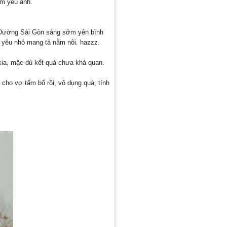
em yêu anh.
2. Đường Sài Gòn sáng sớm yên bình
ểu yêu nhỏ mang tả nằm nôi. hazzz.
 kia, mặc dù kết quả chưa khả quan.
 cho vợ tẩm bổ rồi, vô dụng quá, tính