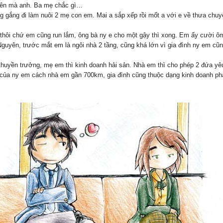
iên mà anh. Ba mẹ chắc gì…
 gắng đi làm nuôi 2 mẹ con em. Mai a sắp xếp rồi mốt a với e về thưa chuy
hôi chứ em cũng run lắm, ông bà ny e cho một gậy thì xong. Em ấy cười ô
guyên, trước mắt em là ngôi nhà 2 tầng, cũng khá lớn vì gia đình ny em cũn
thuyền trưởng, mẹ em thì kinh doanh hải sản. Nhà em thì cho phép 2 đứa yê
h của ny em cách nhà em gần 700km, gia đình cũng thuộc dạng kinh doanh ph