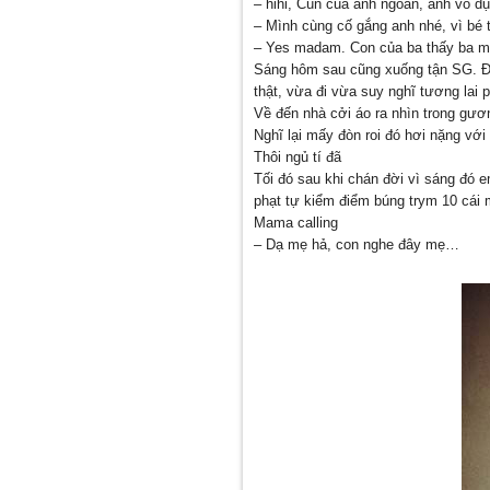
– hihi, Cún của anh ngoan, anh vô 
– Mình cùng cố gắng anh nhé, vì bé 
– Yes madam. Con của ba thấy ba m
Sáng hôm sau cũng xuống tận SG. Đưa
thật, vừa đi vừa suy nghĩ tương lai 
Về đến nhà cởi áo ra nhìn trong gươ
Nghĩ lại mấy đòn roi đó hơi nặng với
Thôi ngủ tí đã
Tối đó sau khi chán đời vì sáng đó e
phạt tự kiểm điểm búng trym 10 cái 
Mama calling
– Dạ mẹ hả, con nghe đây mẹ…