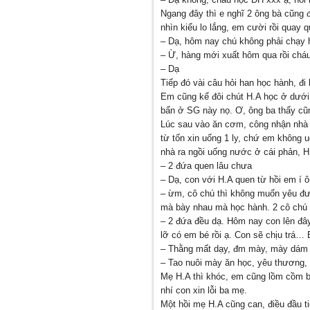
Ngang đây thì e nghĩ 2 ông bà cũng 
nhìn kiểu lo lắng, em cười rồi quay 
– Dạ, hôm nay chú không phải chạy 
– Ừ, hàng mới xuất hôm qua rồi cháu
– Dạ
Tiếp đó vài câu hỏi han học hành, đi
Em cũng kể đôi chút H.A học ở dưới 
bẩn ở SG này nọ. Ơ, ông ba thấy cũng
Lúc sau vào ăn cơm, công nhận nhà e
từ tốn xin uống 1 ly, chứ em không
nhà ra ngồi uống nước ở cái phản, H
– 2 đứa quen lâu chưa
– Dạ, con với H.A quen từ hồi em í ôn
– ừm, cô chú thì không muốn yêu đư
mà bày nhau mà học hành. 2 cô chú
– 2 đứa đều dạ. Hôm nay con lên đây
lỡ có em bé rồi ạ. Con sẽ chịu trá…
– Thằng mất dạy, đm mày, mày dám n
– Tao nuôi mày ăn học, yêu thương, 
Mẹ H.A thì khóc, em cũng lồm cồm bò
nhí con xin lỗi ba mẹ.
Một hồi mẹ H.A cũng can, điều đầu t