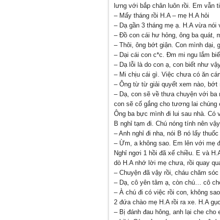
lưng với bắp chân luôn rồi. Em vẫn t
– Mấy tháng rồi H.A – mẹ H.A hỏi
– Dạ gần 3 tháng mẹ ạ. H.A vừa nói
– Đồ con cái hư hỏng, ông ba quát, m
– Thôi, ông bớt giận. Con mình dại, g
– Dại cái con c*c. Đm mi ngu lắm biế
– Dạ lỗi là do con ạ, con biết như vậ
– Mi chịu cái gì. Việc chưa có ăn cám
– Ông từ từ giải quyết xem nào, bớt
– Dạ, con sẽ về thưa chuyện với ba 
con sẽ cố gắng cho tương lai chúng 
Ông ba bực mình đi lui sau nhà. Có 
B nghỉ tạm đi. Chú nóng tính nên vậy
– Anh nghỉ đi nha, nói B nó lấy thuố
– Ừm, a không sao. Em lên với mẹ đi.
Nghỉ ngơi 1 hồi đã xế chiều. E và H.
dò H.A nhớ lời mẹ chưa, rồi quay q
– Chuyện đã vậy rồi, cháu chăm sóc
– Dạ, cô yên tâm ạ, còn chú… cô cho
– À chú đi có việc rồi con, không sao
2 đứa chào mẹ H.A rồi ra xe. H.A gục
– Bị đánh đau hông, anh lại che cho