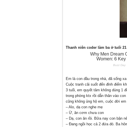
Thanh niên coder làm ba ở tuổi 21
Em là con đầu trong nhà, đã sống xa
Cuộc tranh cãi suốt đến đỉnh điểm k
3 tuổi, em quyết tâm không dùng 1 
trong phòng ktx rồi dẫn thân vào c
cũng không ủng hộ em, cuộc đời em 
– Alo, dạ con nghe mẹ
– Ừ, ăn cơm chưa con
– Dạ, con ăn rồi. Bữa nay con bận nê
– Đang ngồi học cả 2 đứa đó. Ba hôm