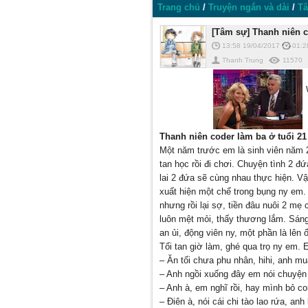
Trang chủ
/
Truyện ngắn và dài
/
T
[Tâm sự] Thanh niên co
13:58 19/04/2017
01:2
Thanh Trung
11570
Thanh niên coder làm ba ở tuổi 21
Một năm trước em là sinh viên năm 2 
tan học rồi đi chơi. Chuyện tình 2 
lai 2 đứa sẽ cùng nhau thực hiện. Vậ
xuất hiện một chế trong bụng ny em. 
nhưng rồi lại sợ, tiền đâu nuôi 2 m
luôn mệt mỏi, thấy thương lắm. Sáng
an ủi, động viên ny, một phần là lên
Tối tan giờ làm, ghé qua trọ ny em.
– Ăn tối chưa phu nhân, hihi, anh mu
– Anh ngồi xuống đây em nói chuyện
– Anh à, em nghĩ rồi, hay mình bỏ co
– Điên à, nói cái chi tào lao rứa, an