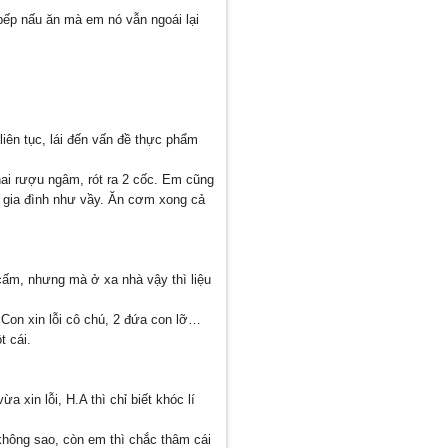
bếp nấu ăn mà em nó vẫn ngoái lại
iên tục, lái đến vấn đề thực phẩm
ai rượu ngâm, rót ra 2 cốc. Em cũng
i gia đình như vầy. Ăn cơm xong cả
cấm, nhưng mà ở xa nhà vậy thì liệu
Con xin lỗi cô chú, 2 đứa con lỡ…
t cái.
xin lỗi, H.A thì chỉ biết khóc lí
không sao, còn em thì chắc thâm cái