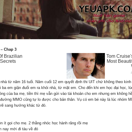
 – Chap 3
 nhà từ năm 16 tuổi. Năm cuối 12 em quyết định thi UIT chứ không theo kin
hi ba em giận đuổi em ra khỏi nhà, từ mặt em. Cho đến khi em học đại học, l
đồng của ba mẹ, tiền thì mẹ vẫn gửi vào tài khoản cho em nhưng em không 
on đường MMO cũng tự lo được cho bản thân. Vụ có em bé này là lúc nhóm M
rẽ sang hướng khác từ đó.
n ít gọi cho mẹ. 2 thằng nhóc học hành răng rồi mẹ
 nay mới đi tàu về đó