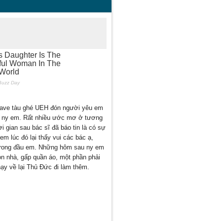
c wave tàu ghé UEH đón người yêu em
cho ny em. Rất nhiều ước mơ ở tương
i gian sau bác sĩ đã báo tin là có sự
m lúc đó lại thấy vui các bác ạ,
n trong đầu em. Những hôm sau ny em
ọn nhà, gấp quần áo, một phần phải
hạy về lại Thủ Đức đi làm thêm.