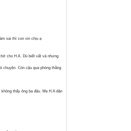
àm sai thì con xin chịu ạ
chở cho H.A. Dù biết vất vả nhưng
nói chuyện. Còn cậu qua phòng thằng
ễn, không thấy ông ba đâu. Mẹ H.A dặn