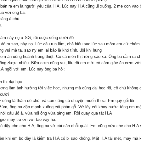
đoán ra em là người yêu của H.A. Lúc này H.A cũng đi xuống, 2 mẹ con vào 
qua với ông ba.
hàng à chú
.
 làm này nọ ở SG, rồi cuộc sống dưới đó.
đó ra sao, này nọ. Lúc đầu run lắm, chả hiểu sao lúc sau mồm em cứ chém l
 vui mà ta, sao ny em lại bảo là khó tính, đôi khi hung
m ăn uống hoành tráng thiệt. Có cả món thịt rừng xào xả. Ông ba cầm ra ch
 uống được nhiều. Bữa cơm cũng vui, lâu rồi em mới có cảm giác ăn cơm vớ
.A ngồi với em. Lúc này ông ba hỏi:
 thi đại học
ơng làm ảnh hưởng tới việc học, nhưng mà cũng đại học rồi, cô chú không 
 cười
 cũng là thăm cô chú, và con cũng có chuyện muốn thưa. Em quỳ gối lên. – 
 Bùm, ông ba đập mạnh xuống cái phản gỗ. Vớ lấy cái khay nước táng em mộ
ói câu đó à. vừa nói ông vừa táng em. Rồi quay qua tát H.A
giờ mày trả ơn với tao vậy hả.
 dậy che cho H.A, ông ba vớ cái cán chỗi quất. Em cũng vừa che cho H.A vừa 
iên khi em bò dậy là kiểm tra H.A có bị sao không. Mặt H.A tái mét, may mà 