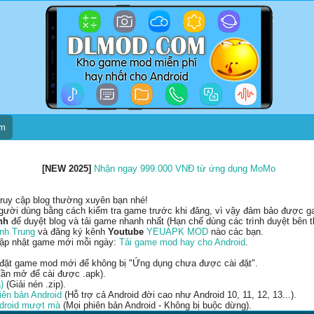
um
[NEW 2025]
Nhận ngay 999.000 VNĐ từ ứng dụng MoMo
ruy cập blog thường xuyên bạn nhé!
gười dùng bằng cách kiểm tra game trước khi đăng, vì vậy đảm bảo được gam
nh
để duyệt blog và tải game nhanh nhất (Hạn chế dùng các trình duyệt bên t
nh Trung
và đăng ký kênh
Youtube
YEUAPK MOD
nào các bạn.
cập nhật game mới mỗi ngày:
Tải game mod hay cho Android
.
 đặt game mod mới để không bị "Ứng dụng chưa được cài đặt".
ần mở để cài được .apk).
)
(Giải nén .zip).
ên bản Android
(Hỗ trợ cả Android đời cao như Android 10, 11, 12, 13...).
ndroid mượt mà
(Mọi phiên bản Android - Không bị buộc dừng).