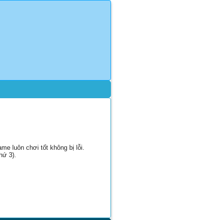
e luôn chơi tốt không bị lỗi.
hứ 3).