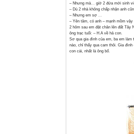
– Nhưng mà… giờ 2 đứa mới sinh v
– Dù 2 nhà không chấp nhận anh cũng
– Nhưng em sợ …
– Yên tâm, có anh – mạnh mồm vậy t
2 hôm sau em đặt chân lên đất Tây N
ông trạc tuổi: – H.A về hả con.
Sơ qua gia đình của em, ba em làm 
nào, chỉ thấy qua cam thôi. Gia đìn
con cái, nhất là ông bố.