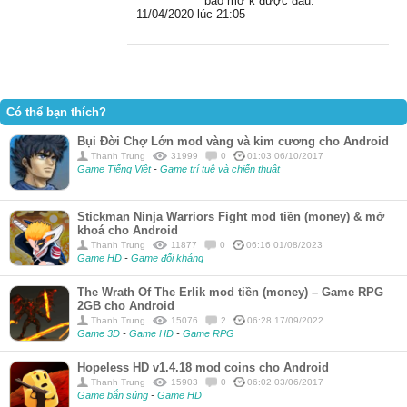
bảo mở k được đâu.
11/04/2020 lúc 21:05
Có thể bạn thích?
Bụi Đời Chợ Lớn mod vàng và kim cương cho Android
Thanh Trung
31999
0
01:03 06/10/2017
Game Tiếng Việt
-
Game trí tuệ và chiến thuật
Stickman Ninja Warriors Fight mod tiền (money) & mở
khoá cho Android
Thanh Trung
11877
0
06:16 01/08/2023
Game HD
-
Game đối kháng
The Wrath Of The Erlik mod tiền (money) – Game RPG
2GB cho Android
Thanh Trung
15076
2
06:28 17/09/2022
Game 3D
-
Game HD
-
Game RPG
Hopeless HD v1.4.18 mod coins cho Android
Thanh Trung
15903
0
06:02 03/06/2017
Game bắn súng
-
Game HD