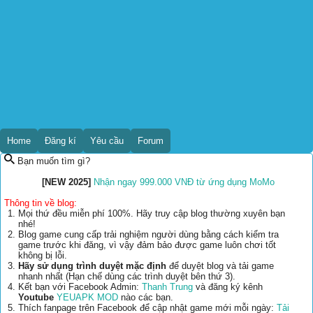
Home
Đăng kí
Yêu cầu
Forum
Bạn muốn tìm gì?
[NEW 2025]
Nhận ngay 999.000 VNĐ từ ứng dụng MoMo
Thông tin về blog:
Mọi thứ đều miễn phí 100%. Hãy truy cập blog thường xuyên bạn
nhé!
Blog game cung cấp trải nghiệm người dùng bằng cách kiểm tra
game trước khi đăng, vì vậy đảm bảo được game luôn chơi tốt
không bị lỗi.
Hãy sử dụng trình duyệt mặc định
để duyệt blog và tải game
nhanh nhất (Hạn chế dùng các trình duyệt bên thứ 3).
Kết bạn với Facebook Admin:
Thanh Trung
và đăng ký kênh
Youtube
YEUAPK MOD
nào các bạn.
Thích fanpage trên Facebook để cập nhật game mới mỗi ngày:
Tải