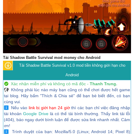
Tải Shadow Battle Survival mod money cho Android
Tải Shadow Battle Survival v1.0 mod tiền không giới hạn cho
Android
Xác nhận miễn phí và không có mã độc -
Thanh Trung.
Không phải lúc nào máy bạn cũng có thể chơi được hết game
tại blog. Hãy bấm "Thích & Chia sẻ" để bạn bè biết đến, có bạn
cùng vui.
Nếu vào
link bị giới hạn 24 giờ
thì các bạn chỉ việc đăng nhập
tài khoản
Google Drive
là có thể tải bình thường. Thấy link tải lỗi
(404), báo ngay dưới bình luận để được sửa link nhanh nhất. Cảm
ơn!
Trình duyệt của bạn: Mozilla/5.0 (Linux; Android 14; Pixel 8)