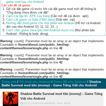
game mod hay cho Android
.
Các vấn đề về game:
Gỡ cài đặt game cũ trước khi cài đặt game mod mới để không bị
"Ứng dụng chưa được cài đặt".
Cách cài tập tin .APK của trang
(Cần mở để cài được .apk).
Cách cài game có Data (Obb/ data)
(Giải nén .zip).
Hướng dẫn mod game cho mọi phiên bản Android
(Hỗ trợ cả Android
đời cao như Android 10, 11, 12, 13...).
Cách chơi game Java (jar) trên Android mượt mà
(Mọi phiên bản
Android - Không bị buộc dừng).
Warning
: count(): Parameter must be an array or an object that implements
Countable in
/home/dlmod.com/public_html/wp-
content/themes/bione/single.php
on line
42
Warning
: count(): Parameter must be an array or an object that implements
Countable in
/home/dlmod.com/public_html/wp-
content/themes/bione/single.php
on line
42
Warning
: count(): Parameter must be an array or an object that implements
Countable in
/home/dlmod.com/public_html/wp-
content/themes/bione/single.php
on line
42
Trang chủ
/
Trò chơi cho Android
/
Game HD cho Android
/
Shadow
Battle Survival mod tiền (money) – Game Tiếng Việt cho Android
Shadow Battle Survival mod tiền (money) – Game Tiếng
Việt cho Android
21:18 10/04/2020
ANDROID
-
Price: $
0.00