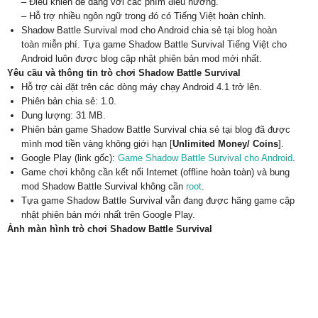
– Điều khiển dễ dàng với các phím điều hướng.
– Hỗ trợ nhiều ngôn ngữ trong đó có Tiếng Việt hoàn chỉnh.
Shadow Battle Survival mod cho Android chia sẻ tại blog hoàn
toàn miễn phí. Tựa game Shadow Battle Survival Tiếng Việt cho
Android luôn được blog cập nhật phiên bản mod mới nhất.
Yêu cầu và thông tin trò chơi Shadow Battle Survival
Hỗ trợ cài đặt trên các dòng máy chạy Android 4.1 trở lên.
Phiên bản chia sẻ: 1.0.
Dung lượng: 31 MB.
Phiên bản game Shadow Battle Survival chia sẻ tại blog đã được
mình mod tiền vàng không giới hạn [
Unlimited Money/ Coins
].
Google Play (link gốc):
Game Shadow Battle Survival cho Android
.
Game chơi không cần kết nối Internet (offline hoàn toàn) và bung
mod Shadow Battle Survival không cần
root
.
Tựa game Shadow Battle Survival vẫn đang được hãng game cập
nhật phiên bản mới nhất trên Google Play.
Ảnh màn hình trò chơi Shadow Battle Survival