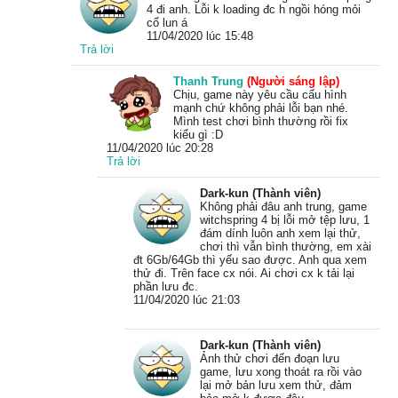
4 đi anh. Lỗi k loading đc h ngồi hóng mỏi
cổ lun á
11/04/2020 lúc 15:48
Trả lời
Thanh Trung
(Người sáng lập)
Chịu, game này yêu cầu cấu hình
mạnh chứ không phải lỗi bạn nhé.
Mình test chơi bình thường rồi fix
kiểu gì :D
11/04/2020 lúc 20:28
Trả lời
Dark-kun (Thành viên)
Không phải đâu anh trung, game
witchspring 4 bị lỗi mở tệp lưu, 1
đám dính luôn anh xem lại thử,
chơi thì vẫn bình thường, em xài
đt 6Gb/64Gb thì yếu sao được. Anh qua xem
thử đi. Trên face cx nói. Ai chơi cx k tải lại
phần lưu đc.
11/04/2020 lúc 21:03
Dark-kun (Thành viên)
Ảnh thử chơi đến đoạn lưu
game, lưu xong thoát ra rồi vào
lại mở bản lưu xem thử, đảm