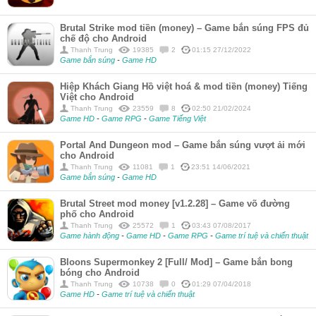
Brutal Strike mod tiền (money) – Game bắn súng FPS đủ
chế độ cho Android
Thanh Trung
19385
2
01:15 27/12/2022
Game bắn súng
-
Game HD
Hiệp Khách Giang Hồ việt hoá & mod tiền (money) Tiếng
Việt cho Android
Thanh Trung
23559
8
02:50 21/02/2024
Game HD
-
Game RPG
-
Game Tiếng Việt
Portal And Dungeon mod – Game bắn súng vượt ải mới
cho Android
Thanh Trung
11081
1
23:51 14/06/2021
Game bắn súng
-
Game HD
Brutal Street mod money [v1.2.28] – Game võ đường
phố cho Android
Thanh Trung
25572
1
03:43 07/08/2017
Game hành động
-
Game HD
-
Game RPG
-
Game trí tuệ và chiến thuật
Bloons Supermonkey 2 [Full/ Mod] – Game bắn bong
bóng cho Android
Thanh Trung
10738
0
01:29 07/04/2018
Game HD
-
Game trí tuệ và chiến thuật