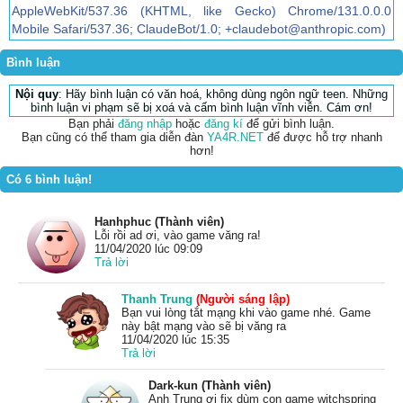
AppleWebKit/537.36 (KHTML, like Gecko) Chrome/131.0.0.0
Mobile Safari/537.36; ClaudeBot/1.0; +claudebot@anthropic.com)
Bình luận
Nội quy
: Hãy bình luận có văn hoá, không dùng ngôn ngữ teen. Những
bình luận vi phạm sẽ bị xoá và cấm bình luận vĩnh viễn. Cám ơn!
Bạn phải
đăng nhập
hoặc
đăng kí
để gửi bình luận.
Bạn cũng có thể tham gia diễn đàn
YA4R.NET
để được hỗ trợ nhanh
hơn!
Có 6 bình luận!
Hanhphuc (Thành viên)
Lỗi rồi ad ơi, vào game văng ra!
11/04/2020 lúc 09:09
Trả lời
Thanh Trung
(Người sáng lập)
Bạn vui lòng tắt mạng khi vào game nhé. Game
này bật mạng vào sẽ bị văng ra
11/04/2020 lúc 15:35
Trả lời
Dark-kun (Thành viên)
Anh Trung ơi fix dùm con game witchspring