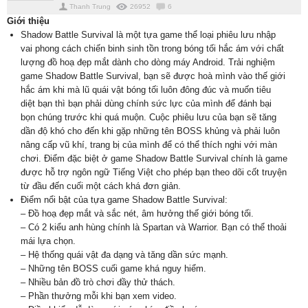
Thanh Trung
26952
6
Giới thiệu
Shadow Battle Survival là một tựa game thể loại phiêu lưu nhập
vai phong cách chiến binh sinh tồn trong bóng tối hắc ám với chất
lượng đồ hoạ đẹp mắt dành cho dòng máy Android. Trải nghiệm
game Shadow Battle Survival, bạn sẽ được hoà mình vào thế giới
hắc ám khi mà lũ quái vật bóng tối luôn đông đúc và muốn tiêu
diệt bạn thì bạn phải dùng chính sức lực của mình để đánh bại
bọn chúng trước khi quá muộn. Cuộc phiêu lưu của bạn sẽ tăng
dần độ khó cho đến khi gặp những tên BOSS khủng và phải luôn
nâng cấp vũ khí, trang bị của mình để có thể thích nghi với màn
chơi. Điểm đặc biệt ở game Shadow Battle Survival chính là game
được hỗ trợ ngôn ngữ Tiếng Việt cho phép bạn theo dõi cốt truyện
từ đầu đến cuối một cách khá đơn giản.
Điểm nổi bật của tựa game Shadow Battle Survival:
– Đồ hoạ đẹp mắt và sắc nét, âm hưởng thế giới bóng tối.
– Có 2 kiểu anh hùng chính là Spartan và Warrior. Bạn có thể thoải
mái lựa chọn.
– Hệ thống quái vật đa dạng và tăng dần sức mạnh.
– Những tên BOSS cuối game khá nguy hiểm.
– Nhiều bản đồ trò chơi đầy thử thách.
– Phần thưởng mỗi khi bạn xem video.