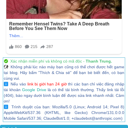
Xác nhận miễn phí và không có mã độc -
Thanh Trung.
Không phải lúc nào máy bạn cũng có thể chơi được hết game
tại blog. Hãy bấm "Thích & Chia sẻ" để bạn bè biết đến, có bạn
cùng vui.
Nếu vào
link bị giới hạn 24 giờ
thì các bạn chỉ việc đăng nhập
tài khoản
Google Drive
là có thể tải bình thường. Thấy link tải lỗi
(404), báo ngay dưới bình luận để được sửa link nhanh nhất. Cảm
ơn!
Trình duyệt của bạn: Mozilla/5.0 (Linux; Android 14; Pixel 8)
AppleWebKit/537.36 (KHTML, like Gecko) Chrome/131.0.0.0
Mobile Safari/537.36; ClaudeBot/1.0; +claudebot@anthropic.com)