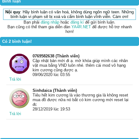
Bình luận
Nội quy
: Hãy bình luận có văn hoá, không dùng ngôn ngữ teen. Những
bình luận vi phạm sẽ bị xoá và cấm bình luận vĩnh viễn. Cám ơn!
Bạn phải
đăng nhập
hoặc
đăng kí
để gửi bình luận.
Bạn cũng có thể tham gia diễn đàn
YA4R.NET
để được hỗ trợ nhanh
hơn!
Có 2 bình luận!
0769582638 (Thành viên)
Cập nhật bản mới đi ạ. mở khóa giúp mình các nhân
vật mua bằng VND luôn nhé. thêm cái mod vô hạng
kim cương cũng được ạ.
09/06/2020 lúc 03:55
Trả lời
Sinhdaica (Thành viên)
Tiêu hết kim cương là vào thương gia là không reset
mua đồ được nữa nó bắt có kim cương mới reset lại
đc
28/12/2019 lúc 19:53
Trả lời