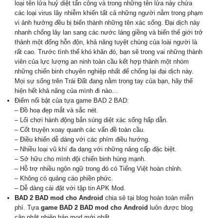
loại tên lửa huỷ diệt tấn công và trong những tên lửa này chứa
các loại virus lây nhiễm khiến tất cả những người nằm trong phạm
vi ảnh hưởng đều bị biến thành những tên xác sống. Đại dịch này
nhanh chống lây lan sang các nước láng giềng và biến thế giới trở
thành một đống hỗn độn, khả năng tuyệt chủng của loài người là
rất cao. Trước tình thế khó khăn đó, bạn sẽ trong vai những thành
viên của lực lượng an ninh toàn cầu kết hợp thành một nhóm
những chiến binh chuyên nghiệp nhất để chống lại đại dịch này.
Mọi sự sống trên Trái Đất đang nằm trong tay của bạn, hãy thể
hiện hết khả năng của mình đi nào…
Điểm nổi bật của tựa game BAD 2 BAD:
– Đồ hoạ đẹp mắt và sắc nét.
– Lối chơi hành động bắn súng diệt xác sống hấp dẫn.
– Cốt truyện xoay quanh các vấn đề toàn cầu.
– Điều khiển dễ dàng với các phím điều hướng.
– Nhiều loại vũ khí đa dạng với những nâng cấp đặc biệt.
– Sở hữu cho mình đội chiến binh hùng mạnh.
– Hỗ trợ nhiều ngôn ngữ trong đó có Tiếng Việt hoàn chỉnh.
– Không có quảng cáo phiền phức.
– Dễ dàng cài đặt với tập tin APK Mod.
BAD 2 BAD mod cho Android
chia sẻ tại blog hoàn toàn miễn
phí. Tựa
game BAD 2 BAD mod cho Android
luôn được blog
cập nhật phiên bản mod mới nhất.