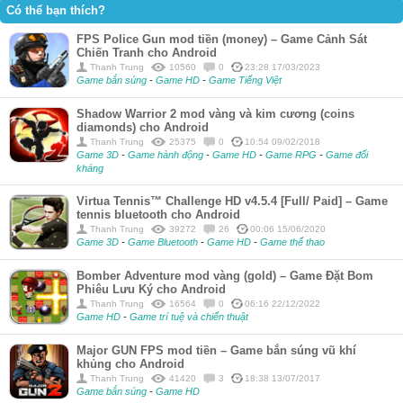
Có thể bạn thích?
FPS Police Gun mod tiền (money) – Game Cảnh Sát
Chiến Tranh cho Android
Thanh Trung
10560
0
23:28 17/03/2023
Game bắn súng
-
Game HD
-
Game Tiếng Việt
Shadow Warrior 2 mod vàng và kim cương (coins
diamonds) cho Android
Thanh Trung
25375
0
10:54 09/02/2018
Game 3D
-
Game hành động
-
Game HD
-
Game RPG
-
Game đối
kháng
Virtua Tennis™ Challenge HD v4.5.4 [Full/ Paid] – Game
tennis bluetooth cho Android
Thanh Trung
39272
26
00:06 15/06/2020
Game 3D
-
Game Bluetooth
-
Game HD
-
Game thể thao
Bomber Adventure mod vàng (gold) – Game Đặt Bom
Phiêu Lưu Ký cho Android
Thanh Trung
16564
0
06:16 22/12/2022
Game HD
-
Game trí tuệ và chiến thuật
Major GUN FPS mod tiền – Game bắn súng vũ khí
khủng cho Android
Thanh Trung
41420
3
18:38 13/07/2017
Game bắn súng
-
Game HD