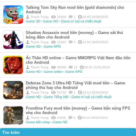
Talking Tom Sky Run mod tiền (gold diamonds) cho
Android
Thanh Trung
20009
1
00:08 20/09/2020
Game 3D
-
Game HD
-
Game trí tuệ và chiến thuật
Shadow Assassin mod tiền (money) – Game sát thủ
bóng đêm cho Android
Thanh Trung
12345
0
21:04 28/05/2023
Game HD
-
Game RPG
Ác Thần HD online – Game MMORPG Việt Nam đầu tiên
cho Android
Thanh Trung
35548
13
00:31 01/01/2019
Game HD
-
Game online
-
Game RPG
Defense Zone 3 Ultra HD Tiếng Việt mod tiền – Game
phòng thủ hay cho Android
Thanh Trung
52730
1
23:13 30/04/2023
Game HD
-
Game Tiếng Việt
-
Game trí tuệ và chiến thuật
Frontline Fury mod tiền (money) – Game bắn súng FPS
nhẹ cho Android
Thanh Trung
11605
0
04:10 26/01/2022
Game bắn súng
-
Game HD
Tìm kiếm