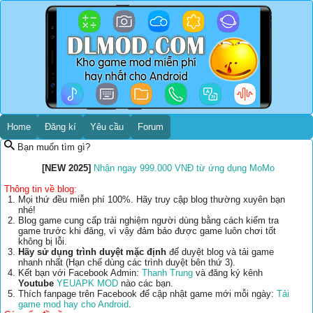
Home
Đăng kí
Yêu cầu
Forum
Bạn muốn tìm gì?
[NEW 2025]
Nhận ngay 999.000 VNĐ từ ứng dụng MoMo
Thông tin về blog:
Mọi thứ đều miễn phí 100%. Hãy truy cập blog thường xuyên bạn
nhé!
Blog game cung cấp trải nghiệm người dùng bằng cách kiểm tra
game trước khi đăng, vì vậy đảm bảo được game luôn chơi tốt
không bị lỗi.
Hãy sử dụng trình duyệt mặc định
để duyệt blog và tải game
nhanh nhất (Hạn chế dùng các trình duyệt bên thứ 3).
Kết bạn với Facebook Admin:
Thanh Trung
và đăng ký kênh
Youtube
YEUAPK MOD
nào các bạn.
Thích fanpage trên Facebook để cập nhật game mới mỗi ngày:
Tải
game mod hay cho Android
.