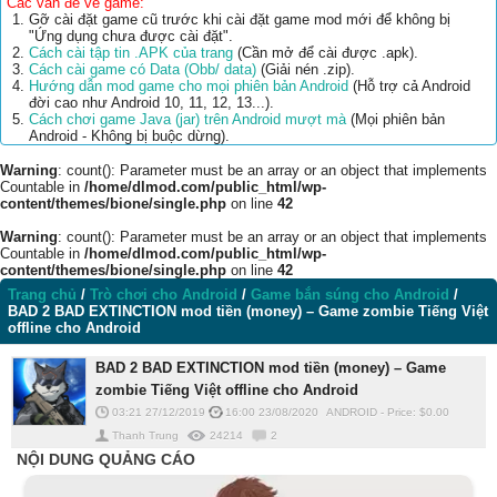
Các vấn đề về game:
Gỡ cài đặt game cũ trước khi cài đặt game mod mới để không bị
"Ứng dụng chưa được cài đặt".
Cách cài tập tin .APK của trang
(Cần mở để cài được .apk).
Cách cài game có Data (Obb/ data)
(Giải nén .zip).
Hướng dẫn mod game cho mọi phiên bản Android
(Hỗ trợ cả Android
đời cao như Android 10, 11, 12, 13...).
Cách chơi game Java (jar) trên Android mượt mà
(Mọi phiên bản
Android - Không bị buộc dừng).
Warning
: count(): Parameter must be an array or an object that implements
Countable in
/home/dlmod.com/public_html/wp-
content/themes/bione/single.php
on line
42
Warning
: count(): Parameter must be an array or an object that implements
Countable in
/home/dlmod.com/public_html/wp-
content/themes/bione/single.php
on line
42
Trang chủ
/
Trò chơi cho Android
/
Game bắn súng cho Android
/
BAD 2 BAD EXTINCTION mod tiền (money) – Game zombie Tiếng Việt
offline cho Android
BAD 2 BAD EXTINCTION mod tiền (money) – Game
zombie Tiếng Việt offline cho Android
03:21 27/12/2019
16:00 23/08/2020
ANDROID
-
Price: $
0.00
Thanh Trung
24214
2