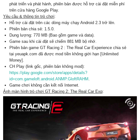
phát triển và phát hành, phiên bản được hỗ trợ cài đặt miễn phí
trên cửa hàng Google Play.
Yêu cầu & thông tin trò chơi
:
Hỗ trợ cài đặt trên các dòng máy chạy Android 2.3 trở lên.
Phiên bản chia sẻ: 1.5.0.
Dung lượng: 770 MB (Bao gồm game và data).
Game sau khi cài đặt sẽ chiếm 881 MB bộ nhớ.
Phiên bản game GT Racing 2 : The Real Car Experience chia sẻ
tại yeuapk.com đã được mod tiền không giới hạn [Unlimited
Money].
CH Play (link gốc, phiên bản không mod):
https://play.google.com/store/apps/details?
id=com.gameloft.android.ANMP.GloftRAHM
.
Game chơi không cần kết nối Internet.
Ảnh màn hình trò chơi GT Racing 2: The Real Car Exp
: