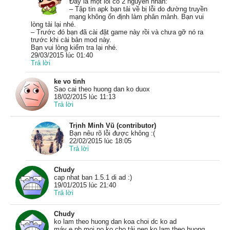
Đây là một lỗi có 2 nguyên nhân:
– Tập tin apk bạn tải về bị lỗi do đường truyền
mạng không ổn định làm phân mảnh. Bạn vui
lòng tải lại nhé.
– Trước đó bạn đã cài đặt game này rồi và chưa gỡ nó ra
trước khi cài bản mod này.
Bạn vui lòng kiểm tra lại nhé.
29/03/2015 lúc 01:40
Trả lời
ke vo tinh
Sao cai theo huong dan ko duox
18/02/2015 lúc 11:13
Trả lời
Trịnh Minh Vũ (contributor)
Bạn nêu rõ lỗi được không :(
22/02/2015 lúc 18:05
Trả lời
Chudy
cap nhat ban 1.5.1 di ad :)
19/01/2015 lúc 21:40
Trả lời
Chudy
ko lam theo huong dan koa choi dc ko ad
máy e pb moi no ko cho tải nen ko lam theo huong