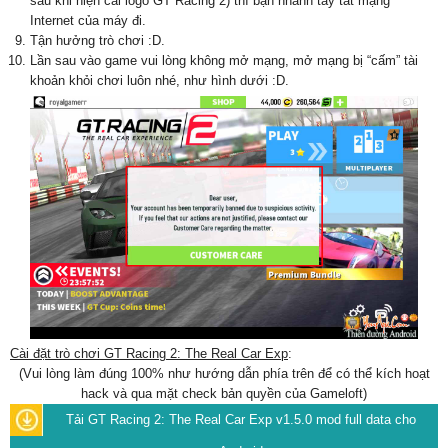
sau khi hiện cái logo GT Racing 2) thì bạn nhanh tay tắt mạng
Internet của máy đi.
Tận hưởng trò chơi :D.
Lần sau vào game vui lòng không mở mạng, mở mạng bị “cấm” tài
khoản khỏi chơi luôn nhé, như hình dưới :D.
Cài đặt trò chơi GT Racing 2: The Real Car Exp
:
(Vui lòng làm đúng 100% như hướng dẫn phía trên để có thể kích hoạt
hack và qua mặt check bản quyền của Gameloft)
Tải GT Racing 2: The Real Car Exp v1.5.0 mod full data cho