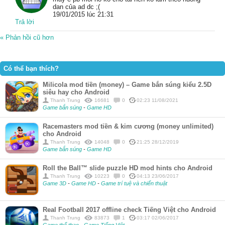
dan của ad dc ;(
19/01/2015 lúc 21:31
Trả lời
« Phản hồi cũ hơn
Có thể bạn thích?
Milicola mod tiền (money) – Game bắn súng kiểu 2.5D
siêu hay cho Android
Thanh Trung
16681
0
02:23 11/08/2021
Game bắn súng
-
Game HD
Racemasters mod tiền & kim cương (money unlimited)
cho Android
Thanh Trung
14048
0
21:25 28/12/2019
Game bắn súng
-
Game HD
Roll the Ball™ slide puzzle HD mod hints cho Android
Thanh Trung
10223
0
04:13 23/06/2017
Game 3D
-
Game HD
-
Game trí tuệ và chiến thuật
Real Football 2017 offline check Tiếng Việt cho Android
Thanh Trung
83873
1
03:17 02/06/2017
Game thể thao
-
Game Tiếng Việt