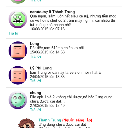
Trả lời
naruto-trợ lí Thành Trung
Quá ngon, sắm luôn hết siêu xe ruj, nhưng tiền mod
có vẻ hơi it chút có 2 trăm mấy nghìn, xài nhiều thì
tụt xuống khá nhanh nhỉ!
16/06/2015 lúc 07:16
Trả lời
Long
Rất tiếc,ram 512mb chiến ko nổi
15/06/2015 lúc 14:53
Trả lời
Lý Phi Long
bạn Trung ơi cái này là version mới nhất à
24/04/2015 lúc 13:35
Trả lời
chung
File apk 1 và 2 không cài được,nó báo “ứng dụng
chưa được cài đặt…
27/03/2015 lúc 12:49
Trả lời
Thanh Trung
(Người sáng lập)
Ứng dụng chưa đuọc cài đặt