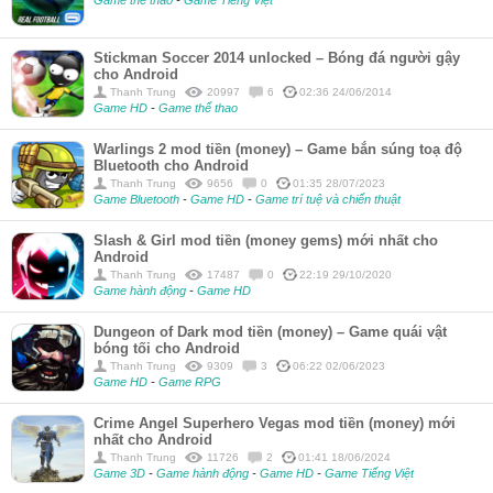
Stickman Soccer 2014 unlocked – Bóng đá người gậy
cho Android
Thanh Trung
20997
6
02:36 24/06/2014
Game HD
-
Game thể thao
Warlings 2 mod tiền (money) – Game bắn súng toạ độ
Bluetooth cho Android
Thanh Trung
9656
0
01:35 28/07/2023
Game Bluetooth
-
Game HD
-
Game trí tuệ và chiến thuật
Slash & Girl mod tiền (money gems) mới nhất cho
Android
Thanh Trung
17487
0
22:19 29/10/2020
Game hành động
-
Game HD
Dungeon of Dark mod tiền (money) – Game quái vật
bóng tối cho Android
Thanh Trung
9309
3
06:22 02/06/2023
Game HD
-
Game RPG
Crime Angel Superhero Vegas mod tiền (money) mới
nhất cho Android
Thanh Trung
11726
2
01:41 18/06/2024
Game 3D
-
Game hành động
-
Game HD
-
Game Tiếng Việt