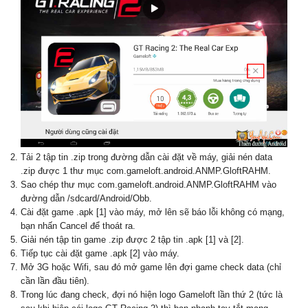
Tải 2 tập tin .zip trong đường dẫn cài đặt về máy, giải nén data
.zip được 1 thư mục com.gameloft.android.ANMP.GloftRAHM.
Sao chép thư mục com.gameloft.android.ANMP.GloftRAHM vào
đường dẫn /sdcard/Android/Obb.
Cài đặt game .apk [1] vào máy, mở lên sẽ báo lỗi không có mạng,
bạn nhấn Cancel để thoát ra.
Giải nén tập tin game .zip được 2 tập tin .apk [1] và [2].
Tiếp tục cài đặt game .apk [2] vào máy.
Mở 3G hoặc Wifi, sau đó mở game lên đợi game check data (chỉ
cần lần đầu tiên).
Trong lúc đang check, đợi nó hiện logo Gameloft lần thứ 2 (tức là