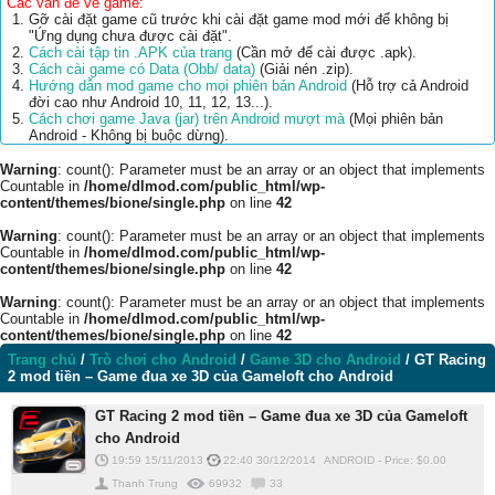
Các vấn đề về game:
Gỡ cài đặt game cũ trước khi cài đặt game mod mới để không bị
"Ứng dụng chưa được cài đặt".
Cách cài tập tin .APK của trang
(Cần mở để cài được .apk).
Cách cài game có Data (Obb/ data)
(Giải nén .zip).
Hướng dẫn mod game cho mọi phiên bản Android
(Hỗ trợ cả Android
đời cao như Android 10, 11, 12, 13...).
Cách chơi game Java (jar) trên Android mượt mà
(Mọi phiên bản
Android - Không bị buộc dừng).
Warning
: count(): Parameter must be an array or an object that implements
Countable in
/home/dlmod.com/public_html/wp-
content/themes/bione/single.php
on line
42
Warning
: count(): Parameter must be an array or an object that implements
Countable in
/home/dlmod.com/public_html/wp-
content/themes/bione/single.php
on line
42
Warning
: count(): Parameter must be an array or an object that implements
Countable in
/home/dlmod.com/public_html/wp-
content/themes/bione/single.php
on line
42
Trang chủ
/
Trò chơi cho Android
/
Game 3D cho Android
/
GT Racing
2 mod tiền – Game đua xe 3D của Gameloft cho Android
GT Racing 2 mod tiền – Game đua xe 3D của Gameloft
cho Android
19:59 15/11/2013
22:40 30/12/2014
ANDROID
-
Price: $
0.00
Thanh Trung
69932
33