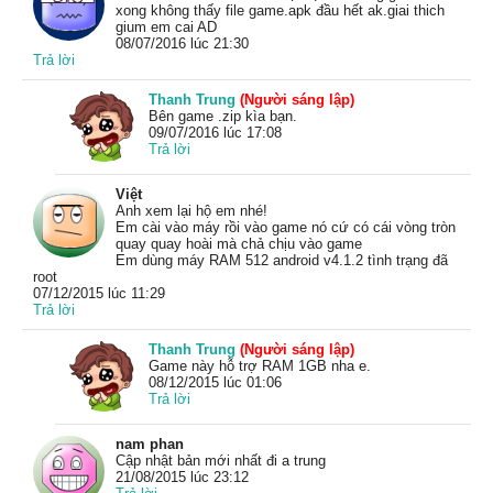
xong không thấy file game.apk đầu hết ak.giai thich
gium em cai AD
08/07/2016 lúc 21:30
Trả lời
Thanh Trung
(Người sáng lập)
Bên game .zip kìa bạn.
09/07/2016 lúc 17:08
Trả lời
Việt
Anh xem lại hộ em nhé!
Em cài vào máy rồi vào game nó cứ có cái vòng tròn
quay quay hoài mà chả chịu vào game
Em dùng máy RAM 512 android v4.1.2 tình trạng đã
root
07/12/2015 lúc 11:29
Trả lời
Thanh Trung
(Người sáng lập)
Game này hỗ trợ RAM 1GB nha e.
08/12/2015 lúc 01:06
Trả lời
nam phan
Cập nhật bản mới nhất đi a trung
21/08/2015 lúc 23:12