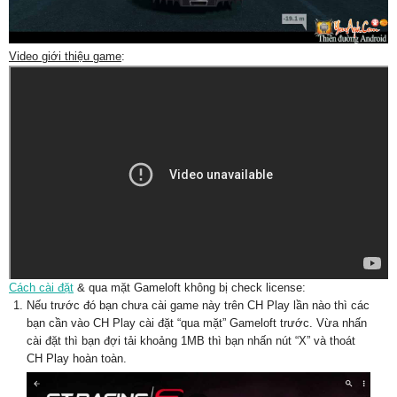
Video giới thiệu game
:
Cách cài đặt
& qua mặt Gameloft không bị check license:
Nếu trước đó bạn chưa cài game này trên CH Play lần nào thì các
bạn cần vào CH Play cài đặt “qua mặt” Gameloft trước. Vừa nhấn
cài đặt thì bạn đợi tải khoảng 1MB thì bạn nhấn nút “X” và thoát
CH Play hoàn toàn.