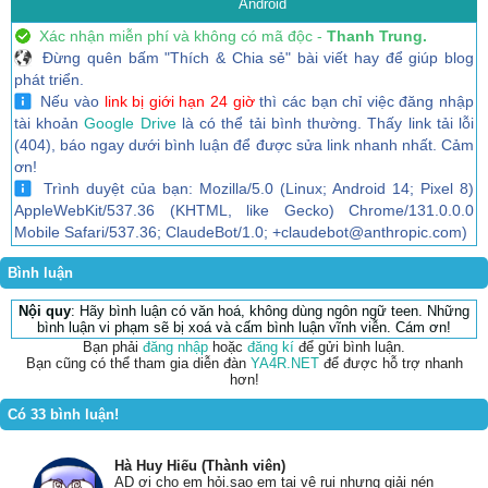
Android
Xác nhận miễn phí và không có mã độc -
Thanh Trung.
Đừng quên bấm "Thích & Chia sẻ" bài viết hay để giúp blog
phát triển.
Nếu vào
link bị giới hạn 24 giờ
thì các bạn chỉ việc đăng nhập
tài khoản
Google Drive
là có thể tải bình thường. Thấy link tải lỗi
(404), báo ngay dưới bình luận để được sửa link nhanh nhất. Cảm
ơn!
Trình duyệt của bạn: Mozilla/5.0 (Linux; Android 14; Pixel 8)
AppleWebKit/537.36 (KHTML, like Gecko) Chrome/131.0.0.0
Mobile Safari/537.36; ClaudeBot/1.0; +claudebot@anthropic.com)
Bình luận
Nội quy
: Hãy bình luận có văn hoá, không dùng ngôn ngữ teen. Những
bình luận vi phạm sẽ bị xoá và cấm bình luận vĩnh viễn. Cám ơn!
Bạn phải
đăng nhập
hoặc
đăng kí
để gửi bình luận.
Bạn cũng có thể tham gia diễn đàn
YA4R.NET
để được hỗ trợ nhanh
hơn!
Có 33 bình luận!
Hà Huy Hiếu (Thành viên)
AD ơi cho em hỏi.sao em tại vệ rui nhưng giải nén