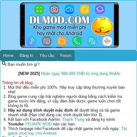
Home
Đăng kí
Yêu cầu
Forum
Bạn muốn tìm gì?
[NEW 2025]
Nhận ngay 999.000 VNĐ từ ứng dụng MoMo
Thông tin về blog:
Mọi thứ đều miễn phí 100%. Hãy truy cập blog thường xuyên bạn
nhé!
Blog game cung cấp trải nghiệm người dùng bằng cách kiểm tra
game trước khi đăng, vì vậy đảm bảo được game luôn chơi tốt
không bị lỗi.
Hãy sử dụng trình duyệt mặc định
để duyệt blog và tải game
nhanh nhất (Hạn chế dùng các trình duyệt bên thứ 3).
Kết bạn với Facebook Admin:
Thanh Trung
và đăng ký kênh
Youtube
YEUAPK MOD
nào các bạn.
Thích fanpage trên Facebook để cập nhật game mới mỗi ngày:
Tải
game mod hay cho Android
.