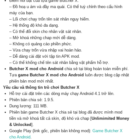
Điểm nổi bật của tựa game Butcher X:
– Đồ hoạ u ám và đầy ma quái. Có thể tuỳ chỉnh theo cấu hình
máy của bạn.
– Lối chơi chạy trốn tên sát nhân nguy hiểm.
– Hệ thống độ khó đa dạng.
– Có thể đổi skin cho nhân vật sát nhân.
– Mở khoá những chap mới dễ dàng.
– Không có quảng cáo phiền phức.
– Vừa chạy trốn vừa nhập vai hoàn hảo.
– Dễ dàng cài đặt với tập tin APK mod.
– Có thể khống chế tên sát nhân bằng vật phẩm hỗ trợ.
Butcher X mod cho Android
chia sẻ tại blog hoàn toàn miễn phí.
Tựa
game Butcher X mod cho Android
luôn được blog cập nhật
phiên bản mod mới nhất.
Yêu cầu và thông tin trò chơi Butcher X
Hỗ trợ cài đặt trên các dòng máy chạy Android 4.1 trở lên.
Phiên bản chia sẻ: 1.9.5.
Dung lượng: 111 MB.
Phiên bản game Butcher X chia sẻ tại blog đã được mình mod
tiền và mở khoá tất cả skin, độ khó và chap [
Unlimimited Money
& Unlocked
].
Google Play (link gốc, phiên bản không mod):
Game Butcher X
cho Android
.