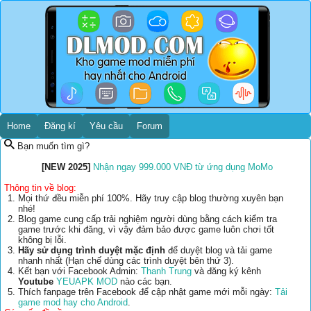
Home
Đăng kí
Yêu cầu
Forum
Bạn muốn tìm gì?
[NEW 2025]
Nhận ngay 999.000 VNĐ từ ứng dụng MoMo
Thông tin về blog:
Mọi thứ đều miễn phí 100%. Hãy truy cập blog thường xuyên bạn
nhé!
Blog game cung cấp trải nghiệm người dùng bằng cách kiểm tra
game trước khi đăng, vì vậy đảm bảo được game luôn chơi tốt
không bị lỗi.
Hãy sử dụng trình duyệt mặc định
để duyệt blog và tải game
nhanh nhất (Hạn chế dùng các trình duyệt bên thứ 3).
Kết bạn với Facebook Admin:
Thanh Trung
và đăng ký kênh
Youtube
YEUAPK MOD
nào các bạn.
Thích fanpage trên Facebook để cập nhật game mới mỗi ngày:
Tải
game mod hay cho Android
.