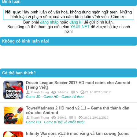
Bình luận
Nội quy
: Hãy bình luận có văn hoá, không dùng ngôn ngữ teen. Những
bình luận vi phạm sẽ bị xoá và cấm bình luận vĩnh viễn. Cám ơn!
Bạn phải
đăng nhập
hoặc
đăng kí
để gửi bình luận.
Bạn cũng có thể tham gia diễn đàn
YA4R.NET
để được hỗ trợ nhanh
hơn!
Không có bình luận nào!
Có thể bạn thích?
Dream League Soccer 2017 HD mod coins cho Android
[Tiếng Việt]
Thanh Trung
244432
5
21:16 02/10/2017
Game 3D
-
Game HD
-
Game thể thao
TowerMadness 2 HD mod v2.1.1 – Game thủ thành đàn
cừu cho Android
Thanh Trung
26641
5
16:01 29/11/2016
Game HD
-
Game trí tuệ và chiến thuật
Infinity Warriors v1.3.6 mod vàng và kim cương (coins