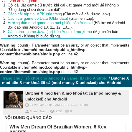
Các vấn đề về game:
Gỡ cài đặt game cũ trước khi cài đặt game mod mới để không bị
"Ứng dụng chưa được cài đặt".
Cách cài tập tin .APK của trang
(Cần mở để cài được .apk).
Cách cài game có Data (Obb/ data)
(Giải nén .zip).
Hướng dẫn mod game cho mọi phiên bản Android
(Hỗ trợ cả Android
đời cao như Android 10, 11, 12, 13...).
Cách chơi game Java (jar) trên Android mượt mà
(Mọi phiên bản
Android - Không bị buộc dừng).
Warning
: count(): Parameter must be an array or an object that implements
Countable in
/home/dlmod.com/public_html/wp-
content/themes/bione/single.php
on line
42
Warning
: count(): Parameter must be an array or an object that implements
Countable in
/home/dlmod.com/public_html/wp-
content/themes/bione/single.php
on line
42
Trang chủ
/
Trò chơi cho Android
/
Game HD cho Android
/
Butcher X
mod tiền & mở khoá tất cả (mod money & unlocked) cho Android
Butcher X mod tiền & mở khoá tất cả (mod money &
unlocked) cho Android
21:29 04/12/2019
ANDROID
-
Price: $
0.00
Thanh Trung
9351
0