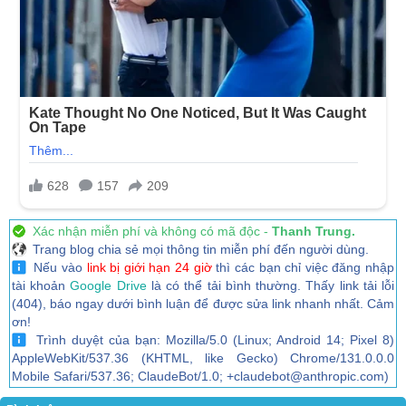
Xác nhận miễn phí và không có mã độc -
Thanh Trung.
Trang blog chia sẻ mọi thông tin miễn phí đến người dùng.
Nếu vào
link bị giới hạn 24 giờ
thì các bạn chỉ việc đăng nhập
tài khoản
Google Drive
là có thể tải bình thường. Thấy link tải lỗi
(404), báo ngay dưới bình luận để được sửa link nhanh nhất. Cảm
ơn!
Trình duyệt của bạn: Mozilla/5.0 (Linux; Android 14; Pixel 8)
AppleWebKit/537.36 (KHTML, like Gecko) Chrome/131.0.0.0
Mobile Safari/537.36; ClaudeBot/1.0; +claudebot@anthropic.com)