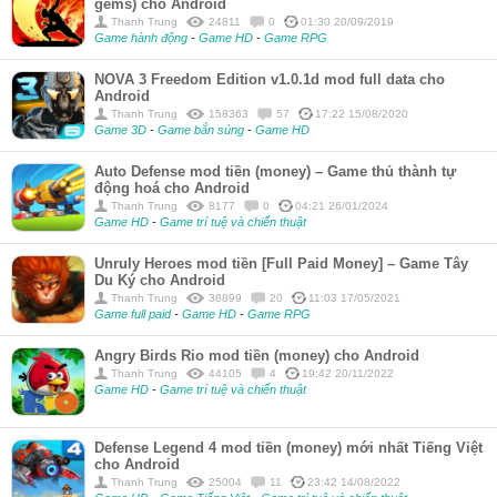
gems) cho Android
Thanh Trung
24811
0
01:30 20/09/2019
Game hành động
-
Game HD
-
Game RPG
NOVA 3 Freedom Edition v1.0.1d mod full data cho
Android
Thanh Trung
158363
57
17:22 15/08/2020
Game 3D
-
Game bắn súng
-
Game HD
Auto Defense mod tiền (money) – Game thủ thành tự
động hoá cho Android
Thanh Trung
8177
0
04:21 26/01/2024
Game HD
-
Game trí tuệ và chiến thuật
Unruly Heroes mod tiền [Full Paid Money] – Game Tây
Du Ký cho Android
Thanh Trung
38899
20
11:03 17/05/2021
Game full paid
-
Game HD
-
Game RPG
Angry Birds Rio mod tiền (money) cho Android
Thanh Trung
44105
4
19:42 20/11/2022
Game HD
-
Game trí tuệ và chiến thuật
Defense Legend 4 mod tiền (money) mới nhất Tiếng Việt
cho Android
Thanh Trung
25004
11
23:42 14/08/2022