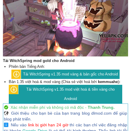
Tải WitchSpring mod gold cho Android
Phiên bản Tiếng Anh:
Tải WitchSpring v1.35 mod vàng & bản gốc cho Android
Bản 1.35 việt hoá & mod vàng (Chia sẻ việt hoá bởi
kemmuahe
)
:
Tải WitchSpring v1.35 mod việt hoá & tiền vàng cho
Android
Xác nhận miễn phí và không có mã độc -
Thanh Trung.
Giới thiệu cho bạn bè của bạn trang blog dlmod.com để giúp
blog phát triển.
Nếu vào
link bị giới hạn 24 giờ
thì các bạn chỉ việc đăng nhập
tài khoản
Google Drive
là có thể tải bình thường. Thấy link tải lỗi