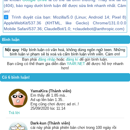
(404), báo ngay dưới bình luận để được sửa link nhanh nhất. Cảm
ơn!
Trình duyệt của bạn: Mozilla/5.0 (Linux; Android 14; Pixel 8)
AppleWebKit/537.36 (KHTML, like Gecko) Chrome/131.0.0.0
Mobile Safari/537.36; ClaudeBot/1.0; +claudebot@anthropic.com)
Bình luận
Nội quy
: Hãy bình luận có văn hoá, không dùng ngôn ngữ teen. Những
bình luận vi phạm sẽ bị xoá và cấm bình luận vĩnh viễn. Cám ơn!
Bạn phải
đăng nhập
hoặc
đăng kí
để gửi bình luận.
Bạn cũng có thể tham gia diễn đàn
YA4R.NET
để được hỗ trợ nhanh
hơn!
Có 6 bình luận!
YamaKira (Thành viên)
Em thấy đề 1.85 mà..
Ad up lên bản 1.35..
Eng cũng chơi được ad ơi..!
25/09/2020 lúc 11:14
Trả lời
Dark-kun (Thành viên)
cái này phải phải phiên bản chơi trong 100 ngày rồi