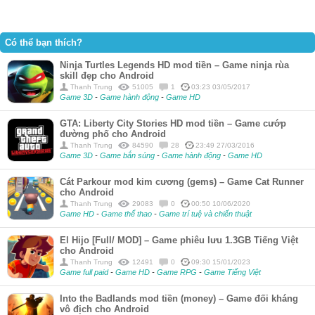
Có thể bạn thích?
Ninja Turtles Legends HD mod tiền – Game ninja rùa
skill đẹp cho Android
Thanh Trung
51005
1
03:23 03/05/2017
Game 3D
-
Game hành động
-
Game HD
GTA: Liberty City Stories HD mod tiền – Game cướp
đường phố cho Android
Thanh Trung
84590
28
23:49 27/03/2016
Game 3D
-
Game bắn súng
-
Game hành động
-
Game HD
Cát Parkour mod kim cương (gems) – Game Cat Runner
cho Android
Thanh Trung
29083
0
00:50 10/06/2020
Game HD
-
Game thể thao
-
Game trí tuệ và chiến thuật
El Hijo [Full/ MOD] – Game phiêu lưu 1.3GB Tiếng Việt
cho Android
Thanh Trung
12491
0
09:30 15/01/2023
Game full paid
-
Game HD
-
Game RPG
-
Game Tiếng Việt
Into the Badlands mod tiền (money) – Game đối kháng
vô địch cho Android