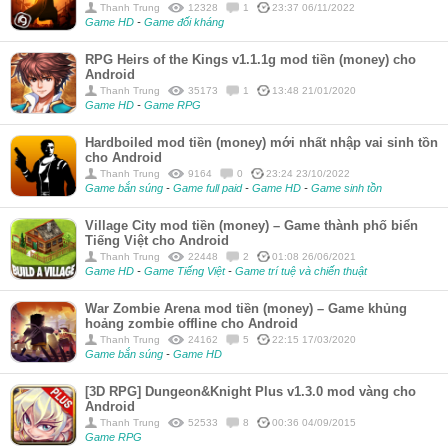
Thanh Trung
12328
1
23:37 06/11/2022
Game HD
-
Game đối kháng
RPG Heirs of the Kings v1.1.1g mod tiền (money) cho
Android
Thanh Trung
35173
1
13:48 21/01/2020
Game HD
-
Game RPG
Hardboiled mod tiền (money) mới nhất nhập vai sinh tồn
cho Android
Thanh Trung
9164
0
23:24 23/10/2022
Game bắn súng
-
Game full paid
-
Game HD
-
Game sinh tồn
Village City mod tiền (money) – Game thành phố biển
Tiếng Việt cho Android
Thanh Trung
22448
2
01:08 26/06/2021
Game HD
-
Game Tiếng Việt
-
Game trí tuệ và chiến thuật
War Zombie Arena mod tiền (money) – Game khủng
hoảng zombie offline cho Android
Thanh Trung
24162
5
22:15 17/03/2020
Game bắn súng
-
Game HD
[3D RPG] Dungeon&Knight Plus v1.3.0 mod vàng cho
Android
Thanh Trung
52533
8
00:36 04/09/2015
Game RPG