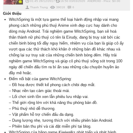
01:45 28/12/2017
16:50 03/03/2020
ANDROID
-
Price: $
0.00
Thanh Trung
39018
6
Giới thiệu
WitchSpring là một tựa game thể loại hành động nhập vai mang
phong cách những phù thuỷ Anime xinh đẹp cực hay dành cho
dòng máy Android. Trải nghiệm game WitchSpring, bạn sẽ hoá
thân thành nữ phù thuỷ có tên là Eirudy, đang bị truy sát bởi các
chiến binh bóng tối đầy nguy hiểm, nhiệm vụ của bạn là giúp cô ấy
vượt qua các thử thách khó khăn ở những bản đồ khác nhau và
chống lại sự truy sát của những chiến binh bóng đêm. Hãy trải
nghiệm game WitchSpring và giúp cô phù thuỷ sống sót trong 100
ngày để chiến đấu tìm ra bí ẩn sau những câu chuyện huyền ảo
đầy mê hoặc.
Điểm nổi bật của game WitchSpring:
– Đồ hoạ được thiết kế phong cách chibi đẹp mắt.
– Nhạc nền tạo cảm giác thoải mái.
– Lối chơi sinh tồn xen lẫn phiêu lưu nhập vai.
– Thế giới rộng lớn với khả năng thu phóng bản đồ.
– Phù thuỷ nhỏ dễ thương.
– Vật phẩm hỗ trợ chiến đấu đa dạng.
– Dung lượng nhẹ, tương thích với nhiều phiên bản Android.
– Phiên bản thu phí và cài đặt miễn phí tại blog.
WitchSpring của hãng game
Kiwiwalks
phát triển và phát hành,