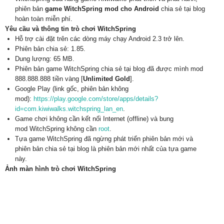
phiên bản
game WitchSpring mod cho Android
chia sẻ tại blog
hoàn toàn miễn phí.
Yêu cầu và thông tin trò chơi WitchSpring
Hỗ trợ cài đặt trên các dòng máy chạy Android 2.3 trở lên.
Phiên bản chia sẻ: 1.85.
Dung lượng: 65 MB.
Phiên bản game WitchSpring chia sẻ tại blog đã được mình mod
888.888.888 tiền vàng [
Unlimited Gold
].
Google Play (link gốc, phiên bản không
mod):
https://play.google.com/store/apps/details?
id=com.kiwiwalks.witchspring_lan_en
.
Game chơi không cần kết nối Internet (offline) và bung
mod WitchSpring không cần
root
.
Tựa game WitchSpring đã ngừng phát triển phiên bản mới và
phiên bản chia sẻ tại blog là phiên bản mới nhất của tựa game
này.
Ảnh màn hình trò chơi WitchSpring