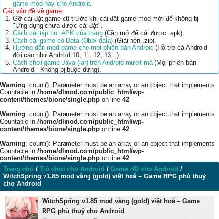
game mod hay cho Android
.
Các vấn đề về game:
Gỡ cài đặt game cũ trước khi cài đặt game mod mới để không bị
"Ứng dụng chưa được cài đặt".
Cách cài tập tin .APK của trang
(Cần mở để cài được .apk).
Cách cài game có Data (Obb/ data)
(Giải nén .zip).
Hướng dẫn mod game cho mọi phiên bản Android
(Hỗ trợ cả Android
đời cao như Android 10, 11, 12, 13...).
Cách chơi game Java (jar) trên Android mượt mà
(Mọi phiên bản
Android - Không bị buộc dừng).
Warning
: count(): Parameter must be an array or an object that implements
Countable in
/home/dlmod.com/public_html/wp-
content/themes/bione/single.php
on line
42
Warning
: count(): Parameter must be an array or an object that implements
Countable in
/home/dlmod.com/public_html/wp-
content/themes/bione/single.php
on line
42
Warning
: count(): Parameter must be an array or an object that implements
Countable in
/home/dlmod.com/public_html/wp-
content/themes/bione/single.php
on line
42
Trang chủ
/
Trò chơi cho Android
/
Game HD cho Android
/
WitchSpring v1.85 mod vàng (gold) việt hoá – Game RPG phù thuỷ
cho Android
WitchSpring v1.85 mod vàng (gold) việt hoá – Game
RPG phù thuỷ cho Android