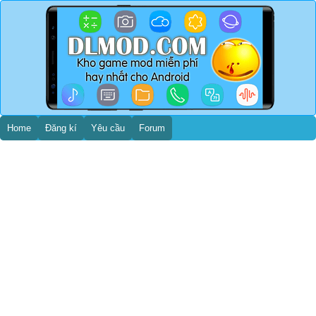
Home
Đăng kí
Yêu cầu
Forum