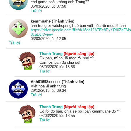
end game phải không anh Trung??
05/03/2020 lúc 07:50
Trả lời
kemmuahe (Thành viên)
anh trung ơi witchspring1 có bản việt hóa rồi mod đi anh
https://drive.google.com/file/d/18oa1JATEe8PxYRI0ZaFMs
0caDcft/view
03/03/2020 lúc 12:05
Trả lời
Thanh Trung
(Người sáng lập)
Ok bạn, mình đã mod rồi nhé ^^.
Cảm ơn bạn đã chia sẻ!
03/03/2020 lúc 18:56
Trả lời
Anh01698xxxxxx (Thành viên)
Việt hóa đi anh trung
29/12/2019 lúc 09:34
Trả lời
Thanh Trung
(Người sáng lập)
Có rồi đó bạn, chia sẻ bởi bạn kemmuahe đó ^^
03/03/2020 lúc 18:55
Trả lời