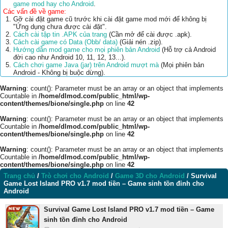
game mod hay cho Android
.
Các vấn đề về game:
Gỡ cài đặt game cũ trước khi cài đặt game mod mới để không bị
"Ứng dụng chưa được cài đặt".
Cách cài tập tin .APK của trang
(Cần mở để cài được .apk).
Cách cài game có Data (Obb/ data)
(Giải nén .zip).
Hướng dẫn mod game cho mọi phiên bản Android
(Hỗ trợ cả Android
đời cao như Android 10, 11, 12, 13...).
Cách chơi game Java (jar) trên Android mượt mà
(Mọi phiên bản
Android - Không bị buộc dừng).
Warning
: count(): Parameter must be an array or an object that implements
Countable in
/home/dlmod.com/public_html/wp-
content/themes/bione/single.php
on line
42
Warning
: count(): Parameter must be an array or an object that implements
Countable in
/home/dlmod.com/public_html/wp-
content/themes/bione/single.php
on line
42
Warning
: count(): Parameter must be an array or an object that implements
Countable in
/home/dlmod.com/public_html/wp-
content/themes/bione/single.php
on line
42
Trang chủ
/
Trò chơi cho Android
/
Game 3D cho Android
/
Survival
Game Lost Island PRO v1.7 mod tiền – Game sinh tồn đỉnh cho
Android
Survival Game Lost Island PRO v1.7 mod tiền – Game
sinh tồn đỉnh cho Android