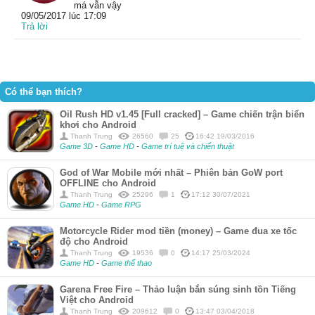
má vẫn vậy
09/05/2017 lúc 17:09
Trả lời
Có thể bạn thích?
Oil Rush HD v1.45 [Full cracked] – Game chiến trận biển
khơi cho Android
Thanh Trung
26560
25
16:42 19/03/2016
Game 3D
-
Game HD
-
Game trí tuệ và chiến thuật
God of War Mobile mới nhất – Phiên bản GoW port
OFFLINE cho Android
Thanh Trung
25296
1
17:12 30/07/2021
Game HD
-
Game RPG
Motorcycle Rider mod tiền (money) – Game đua xe tốc
độ cho Android
Thanh Trung
19536
0
14:17 25/03/2024
Game HD
-
Game thể thao
Garena Free Fire – Thảo luận bắn súng sinh tồn Tiếng
Việt cho Android
Thanh Trung
209612
0
13:47 03/04/2018