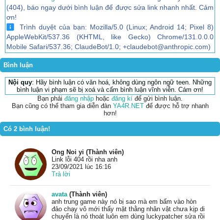
(404), báo ngay dưới bình luận để được sửa link nhanh nhất. Cảm
ơn!
Trình duyệt của bạn: Mozilla/5.0 (Linux; Android 14; Pixel 8)
AppleWebKit/537.36 (KHTML, like Gecko) Chrome/131.0.0.0
Mobile Safari/537.36; ClaudeBot/1.0; +claudebot@anthropic.com)
Bình luận
Nội quy
: Hãy bình luận có văn hoá, không dùng ngôn ngữ teen. Những
bình luận vi phạm sẽ bị xoá và cấm bình luận vĩnh viễn. Cám ơn!
Bạn phải
đăng nhập
hoặc
đăng kí
để gửi bình luận.
Bạn cũng có thể tham gia diễn đàn
YA4R.NET
để được hỗ trợ nhanh
hơn!
Có 2 bình luận!
Ong Noi yi (Thành viên)
Link lỗi 404 rồi nha anh
23/09/2021 lúc 16:16
Trả lời
avata
(Thành viên)
anh trung game này nó bị sao mà em bấm vào hòn
đảo chạy vô mới thấy mặt thằng nhân vật chưa kịp di
chuyển là nó thoát luôn em dùng luckypatcher sửa rồi