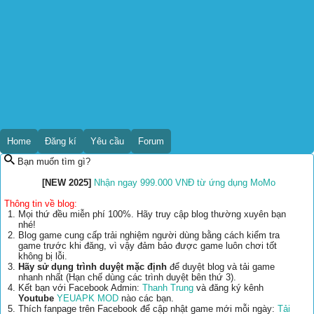
Home
Đăng kí
Yêu cầu
Forum
Bạn muốn tìm gì?
[NEW 2025]
Nhận ngay 999.000 VNĐ từ ứng dụng MoMo
Thông tin về blog:
Mọi thứ đều miễn phí 100%. Hãy truy cập blog thường xuyên bạn
nhé!
Blog game cung cấp trải nghiệm người dùng bằng cách kiểm tra
game trước khi đăng, vì vậy đảm bảo được game luôn chơi tốt
không bị lỗi.
Hãy sử dụng trình duyệt mặc định
để duyệt blog và tải game
nhanh nhất (Hạn chế dùng các trình duyệt bên thứ 3).
Kết bạn với Facebook Admin:
Thanh Trung
và đăng ký kênh
Youtube
YEUAPK MOD
nào các bạn.
Thích fanpage trên Facebook để cập nhật game mới mỗi ngày:
Tải