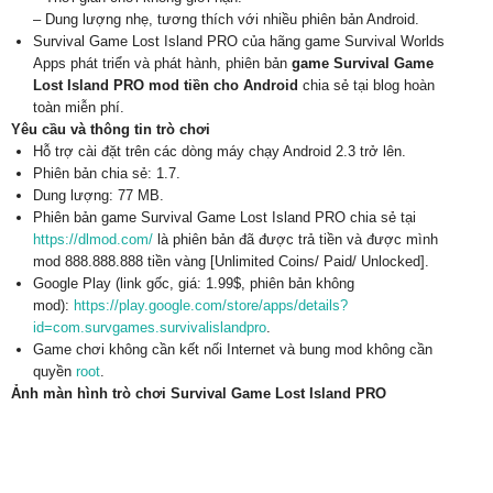
– Dung lượng nhẹ, tương thích với nhiều phiên bản Android.
Survival Game Lost Island PRO của hãng game Survival Worlds
Apps phát triển và phát hành, phiên bản
game Survival Game
Lost Island PRO mod tiền cho Android
chia sẻ tại blog hoàn
toàn miễn phí.
Yêu cầu và thông tin trò chơi
Hỗ trợ cài đặt trên các dòng máy chạy Android 2.3 trở lên.
Phiên bản chia sẻ: 1.7.
Dung lượng: 77 MB.
Phiên bản game Survival Game Lost Island PRO chia sẻ tại
https://dlmod.com/
là phiên bản đã được trả tiền và được mình
mod 888.888.888 tiền vàng [Unlimited Coins/ Paid/ Unlocked].
Google Play (link gốc, giá: 1.99$, phiên bản không
mod):
https://play.google.com/store/apps/details?
id=com.survgames.survivalislandpro
.
Game chơi không cần kết nối Internet và bung mod không cần
quyền
root
.
Ảnh màn hình trò chơi Survival Game Lost Island PRO