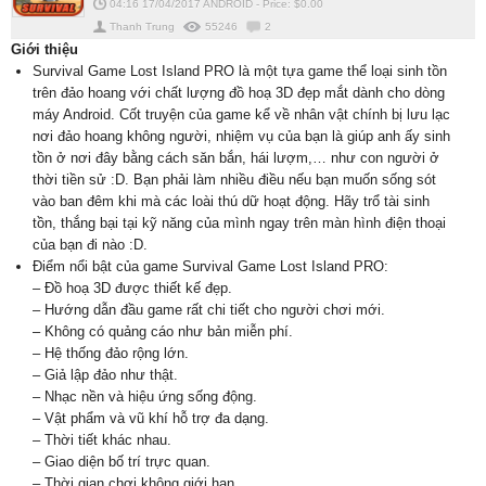
04:16 17/04/2017
ANDROID
-
Price: $
0.00
Thanh Trung
55246
2
Giới thiệu
Survival Game Lost Island PRO là một tựa game thể loại sinh tồn
trên đảo hoang với chất lượng đồ hoạ 3D đẹp mắt dành cho dòng
máy Android. Cốt truyện của game kể về nhân vật chính bị lưu lạc
nơi đảo hoang không người, nhiệm vụ của bạn là giúp anh ấy sinh
tồn ở nơi đây bằng cách săn bắn, hái lượm,… như con người ở
thời tiền sử :D. Bạn phải làm nhiều điều nếu bạn muốn sống sót
vào ban đêm khi mà các loài thú dữ hoạt động. Hãy trổ tài sinh
tồn, thắng bại tại kỹ năng của mình ngay trên màn hình điện thoại
của bạn đi nào :D.
Điểm nổi bật của game Survival Game Lost Island PRO:
– Đồ hoạ 3D được thiết kế đẹp.
– Hướng dẫn đầu game rất chi tiết cho người chơi mới.
– Không có quảng cáo như bản miễn phí.
– Hệ thống đảo rộng lớn.
– Giả lập đảo như thật.
– Nhạc nền và hiệu ứng sống động.
– Vật phẩm và vũ khí hỗ trợ đa dạng.
– Thời tiết khác nhau.
– Giao diện bố trí trực quan.
– Thời gian chơi không giới hạn.