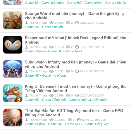
Game 3D
-
Game bắn súng
-
Game HD
-
Game online
-
Game sinh tồn
Strange World mod tiền (money) – Game thế giới kỳ lạ
cho Android
Thanh Trung
24500
2
09:11 25/07/2022
Game HD
-
Game sinh tồn
Reaper mod mở khoá [Unlock Dark Legend Edition] cho
Android
Thanh Trung
18010
2
21:22 23/07/2020
Game full paid
-
Game HD
-
Game RPG
Subdivision Infinity mod tiền (money) – Game đại chiến
vũ trụ cho Android
Thanh Trung
10031
0
16:17 16/04/2023
Game HD
-
Game mô phỏng
King Of Defense III mod tiền (money) – Game phòng thủ
Tiếng Việt cho Android
Thanh Trung
10368
0
02:05 24/01/2024
Game HD
-
Game Tiếng Việt
-
Game trí tuệ và chiến thuật
Thời Đại Hắc Ám HD Tiếng Việt mod tiền – Game RPG
khủng cho Android
Thanh Trung
103099
8
02:56 17/10/2016
Game full paid
-
Game HD
-
Game RPG
-
Game Tiếng Việt