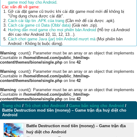
game mod hay cho Android
.
Các vấn đề về game:
Gỡ cài đặt game cũ trước khi cài đặt game mod mới để không bị
"Ứng dụng chưa được cài đặt".
Cách cài tập tin .APK của trang
(Cần mở để cài được .apk).
Cách cài game có Data (Obb/ data)
(Giải nén .zip).
Hướng dẫn mod game cho mọi phiên bản Android
(Hỗ trợ cả Android
đời cao như Android 10, 11, 12, 13...).
Cách chơi game Java (jar) trên Android mượt mà
(Mọi phiên bản
Android - Không bị buộc dừng).
Warning
: count(): Parameter must be an array or an object that implements
Countable in
/home/dlmod.com/public_html/wp-
content/themes/bione/single.php
on line
42
Warning
: count(): Parameter must be an array or an object that implements
Countable in
/home/dlmod.com/public_html/wp-
content/themes/bione/single.php
on line
42
Warning
: count(): Parameter must be an array or an object that implements
Countable in
/home/dlmod.com/public_html/wp-
content/themes/bione/single.php
on line
42
Trang chủ
/
Trò chơi cho Android
/
Game bắn súng cho Android
/
Battle Destruction mod tiền (money) – Game trận địa huỷ diệt cho
Android
Battle Destruction mod tiền (money) – Game trận địa
huỷ diệt cho Android