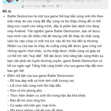
23:55 30/06/2022
02:13 01/07/2022
ANDROID
-
Price: $
0.00
Thanh Trung
13639
0
Mô tả
Battle Destruction là một tựa game thể loại bắn súng sinh tồn theo
kiểu nhảy dù vào vùng đất đầy súng và thu thập chúng để có thể
tăng sức mạnh cho riêng mình, đây là phiên bản dành cho dòng
máy Android. Trải nghiệm game Battle Destruction, bạn sẽ được
hoà mình vào rất nhiều chế độ nhưng chế độ nhảy dù nhặt súng
luôn lúc nào cũng có một ma lực nào đó thu hút đến lạ thường.
Nhiệm vụ của bạn là nhảy dù xuống vùng đất được giao cùng với
những người chơi khác, ai thu thập được nhiều súng và giáp sẽ
có thể trở nên “huỷ diệt”. Để đạt được khả năng bắn súng thiện xạ
bạn cần phải rèn luyện thường xuyên, game Battle Destruction có
hỗ trợ ngôn ngữ Tiếng Việt càng khiến cho tựa game hấp dẫn hơn
bao giờ hết.
Điểm nổi bật của tựa game Battle Destruction:
– Đồ hoạ đẹp mắt và hình ảnh chất lượng cao.
– Lối chơi bắn súng sinh tồn hấp dẫn.
– Kho vũ khí phong phú.
– Thực hiện nhiệm vụ sinh tồn trong trận địa khó khăn.
– Bản đồ trò chơi rộng lớn.
– Có radar nhỏ trên góc màn hình.
– Mở khoá những chế độ mới dễ dàng.