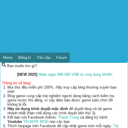
Home
Đăng kí
Yêu cầu
Forum
Bạn muốn tìm gì?
[NEW 2025]
Nhận ngay 999.000 VNĐ từ ứng dụng MoMo
Thông tin về blog:
Mọi thứ đều miễn phí 100%. Hãy truy cập blog thường xuyên bạn
nhé!
Blog game cung cấp trải nghiệm người dùng bằng cách kiểm tra
game trước khi đăng, vì vậy đảm bảo được game luôn chơi tốt
không bị lỗi.
Hãy sử dụng trình duyệt mặc định
để duyệt blog và tải game
nhanh nhất (Hạn chế dùng các trình duyệt bên thứ 3).
Kết bạn với Facebook Admin:
Thanh Trung
và đăng ký kênh
Youtube
YEUAPK MOD
nào các bạn.
Thích fanpage trên Facebook để cập nhật game mới mỗi ngày:
Tải