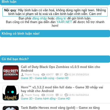
Bình luận
Nội quy
: Hãy bình luận có văn hoá, không dùng ngôn ngữ teen. Những
bình luận vi phạm sẽ bị xoá và cấm bình luận vĩnh viễn. Cám ơn!
Bạn phải
đăng nhập
hoặc
đăng kí
để gửi bình luận.
Bạn cũng có thể tham gia diễn đàn
YA4R.NET
để được hỗ trợ nhanh
hơn!
Không có bình luận nào!
Có thể bạn thích?
Call of Duty Black Ops Zombies v1.0.5 mod tiền cho
Android
Thanh Trung
40477
27
01:34 25/09/2018
Game 3D
-
Game bắn súng
-
Game HD
Horn™ v1.3.2.2 mod tiền full data – Game 3D nhập vai
hay nhất cho Android
Thanh Trung
31328
12
19:51 04/03/2014
Game 3D
-
Game hành động
-
Game HD
Tank Battle Heroes mod vàng (gold) – Game xe tăng