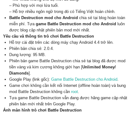
– Phù hợp với mọi lứa tuổi.
– Hỗ trợ nhiều ngôn ngữ trong đó có Tiếng Việt hoàn chỉnh.
Battle Destruction mod cho Android
chia sẻ tại blog hoàn toàn
miễn phí. Tựa
game Battle Destruction mod cho Android
luôn
được blog cập nhật phiên bản mod mới nhất.
Yêu cầu và thông tin trò chơi Battle Destruction
Hỗ trợ cài đặt trên các dòng máy chạy Android 4.4 trở lên.
Phiên bản chia sẻ: 2.0.4.
Dung lượng: 95 MB.
Phiên bản game Battle Destruction chia sẻ tại blog đã được mod
tiền vàng và kim cương không giới hạn [
Unlimited Money/
Diamonds
].
Google Play (link gốc):
Game Battle Destruction cho Android
.
Game chơi không cần kết nối Internet (offline hoàn toàn) và bung
mod Battle Destruction không cần
root
.
Tựa game Battle Destruction vẫn đang được hãng game cập nhật
phiên bản mới nhất trên Google Play.
Ảnh màn hình trò chơi Battle Destruction