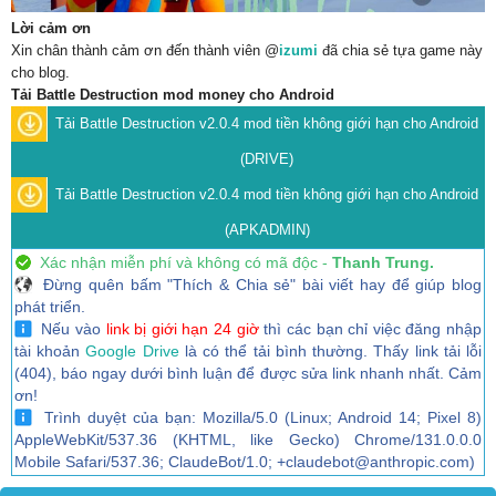
Lời cảm ơn
Xin chân thành cảm ơn đến thành viên @
izumi
đã chia sẻ tựa game này
cho blog.
Tải Battle Destruction mod money cho Android
Tải Battle Destruction v2.0.4 mod tiền không giới hạn cho Android
(DRIVE)
Tải Battle Destruction v2.0.4 mod tiền không giới hạn cho Android
(APKADMIN)
Xác nhận miễn phí và không có mã độc -
Thanh Trung.
Đừng quên bấm "Thích & Chia sẻ" bài viết hay để giúp blog
phát triển.
Nếu vào
link bị giới hạn 24 giờ
thì các bạn chỉ việc đăng nhập
tài khoản
Google Drive
là có thể tải bình thường. Thấy link tải lỗi
(404), báo ngay dưới bình luận để được sửa link nhanh nhất. Cảm
ơn!
Trình duyệt của bạn: Mozilla/5.0 (Linux; Android 14; Pixel 8)
AppleWebKit/537.36 (KHTML, like Gecko) Chrome/131.0.0.0
Mobile Safari/537.36; ClaudeBot/1.0; +claudebot@anthropic.com)