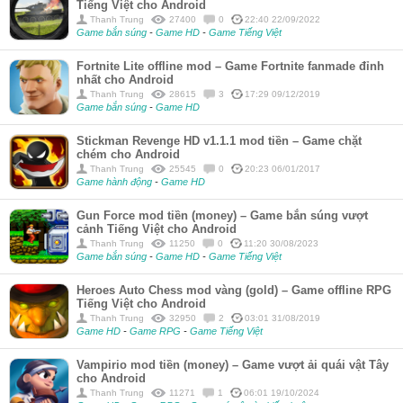
Tiếng Việt cho Android
Thanh Trung
27400
0
22:40 22/09/2022
Game bắn súng
-
Game HD
-
Game Tiếng Việt
Fortnite Lite offline mod – Game Fortnite fanmade đỉnh
nhất cho Android
Thanh Trung
28615
3
17:29 09/12/2019
Game bắn súng
-
Game HD
Stickman Revenge HD v1.1.1 mod tiền – Game chặt
chém cho Android
Thanh Trung
25545
0
20:23 06/01/2017
Game hành động
-
Game HD
Gun Force mod tiền (money) – Game bắn súng vượt
cảnh Tiếng Việt cho Android
Thanh Trung
11250
0
11:20 30/08/2023
Game bắn súng
-
Game HD
-
Game Tiếng Việt
Heroes Auto Chess mod vàng (gold) – Game offline RPG
Tiếng Việt cho Android
Thanh Trung
32950
2
03:01 31/08/2019
Game HD
-
Game RPG
-
Game Tiếng Việt
Vampirio mod tiền (money) – Game vượt ải quái vật Tây
cho Android
Thanh Trung
11271
1
06:01 19/10/2024