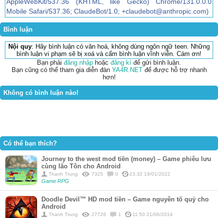
AppleWebKit/537.36 (KHTML, like Gecko) Chrome/131.0.0.0
Mobile Safari/537.36; ClaudeBot/1.0; +claudebot@anthropic.com)
Bình luận
Nội quy
: Hãy bình luận có văn hoá, không dùng ngôn ngữ teen. Những
bình luận vi phạm sẽ bị xoá và cấm bình luận vĩnh viễn. Cám ơn!
Bạn phải
đăng nhập
hoặc
đăng kí
để gửi bình luận.
Bạn cũng có thể tham gia diễn đàn
YA4R.NET
để được hỗ trợ nhanh
hơn!
Không có bình luận nào!
Có thể bạn thích?
Journey to the west mod tiền (money) – Game phiêu lưu
cùng lão Tôn cho Android
Thanh Trung
7325
0
23:32 19/01/2022
Game RPG
Doodle Devil™ HD mod tiền – Game nguyên tố quỷ cho
Android
Thanh Trung
27726
1
11:50 21/06/2014