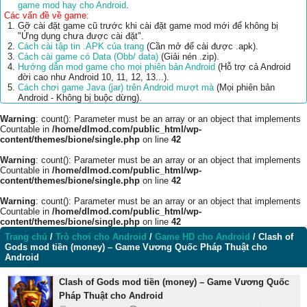
game mod hay cho Android
.
Các vấn đề về game:
Gỡ cài đặt game cũ trước khi cài đặt game mod mới để không bị
"Ứng dụng chưa được cài đặt".
Cách cài tập tin .APK của trang
(Cần mở để cài được .apk).
Cách cài game có Data (Obb/ data)
(Giải nén .zip).
Hướng dẫn mod game cho mọi phiên bản Android
(Hỗ trợ cả Android
đời cao như Android 10, 11, 12, 13...).
Cách chơi game Java (jar) trên Android mượt mà
(Mọi phiên bản
Android - Không bị buộc dừng).
Warning
: count(): Parameter must be an array or an object that implements
Countable in
/home/dlmod.com/public_html/wp-
content/themes/bione/single.php
on line
42
Warning
: count(): Parameter must be an array or an object that implements
Countable in
/home/dlmod.com/public_html/wp-
content/themes/bione/single.php
on line
42
Warning
: count(): Parameter must be an array or an object that implements
Countable in
/home/dlmod.com/public_html/wp-
content/themes/bione/single.php
on line
42
Trang chủ
/
Trò chơi cho Android
/
Game HD cho Android
/
Clash of
Gods mod tiền (money) – Game Vương Quốc Pháp Thuật cho
Android
Clash of Gods mod tiền (money) – Game Vương Quốc
Pháp Thuật cho Android