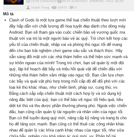
23:59 10/06/2023
00:24 11/06/2023
ANDROID
-
Price: $
0.00
Thanh Trung
10670
0
Mô tả
Clash of Gods là một tựa game thể loại chiến thuật theo lượt mới
đầy hấp dẫn với chất lượng đồ hoạ tuyệt đẹp dành cho dòng máy
Android. Bạn sẽ tham gia vào cuộc chiến bảo vệ vương quốc ma
thuật với vai trò là một người bảo vệ ác quỷ. Trò chơi kết hợp các
yếu tố của chiến thuật, nhập vai và phòng thủ ngục tối để mang
đến cho bạn trải nghiệm chơi game sâu sắc và thách thức. Hãy
sẵn sàng đối mặt với các nhà thám hiểm và thể hiện sức mạnh và
sự khôn ngoan của mình! Trong trò chơi, bạn sẽ quản lý một đội
quỷ, lập kế hoạch đặt bẫy và triệu hồi quái vật để chiến đấu với
những nhà thám hiểm xâm nhập vào ngục tối. Bạn cần lựa chọn
các bẫy và quái vật phù hợp trong mỗi cấp độ để đối phó với các
loại kẻ thù khác nhau, như chiến binh, pháp sư, cung thủ, vv.
Bằng cách sắp xếp chiến thuật một cách hợp lý và sử dụng kỹ
năng đặc biệt của quỷ, bạn có thể bảo vệ ngục tối hiệu quả, tiêu
diệt kẻ thù và thu được phần thưởng phong phú. Ngoài việc chiến
đấu, bạn cũng cần quản lý tài nguyên và nhân viên của ngục tối.
Bạn có thể tuyển dụng quỷ mới, nâng cấp kỹ năng và trang bị cho
họ để tăng sức mạnh. Bạn cũng có thể thuê các công nhân khác
nhau để quản lý các khía cạnh khác nhau của ngục tối, như sửa
chữa bẫy, nghiên cứu khả năng ác quỷ mới, vv. Phân bổ tài