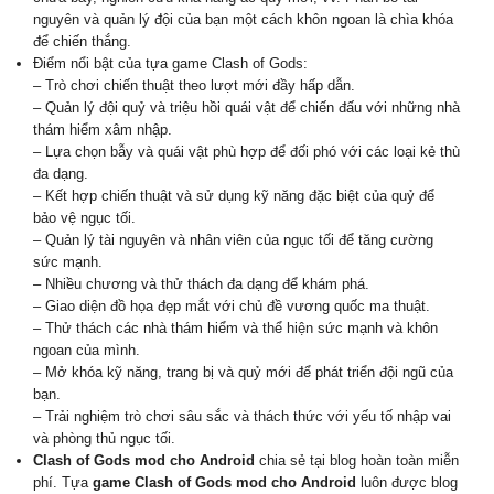
nguyên và quản lý đội của bạn một cách khôn ngoan là chìa khóa
để chiến thắng.
Điểm nổi bật của tựa game Clash of Gods:
– Trò chơi chiến thuật theo lượt mới đầy hấp dẫn.
– Quản lý đội quỷ và triệu hồi quái vật để chiến đấu với những nhà
thám hiểm xâm nhập.
– Lựa chọn bẫy và quái vật phù hợp để đối phó với các loại kẻ thù
đa dạng.
– Kết hợp chiến thuật và sử dụng kỹ năng đặc biệt của quỷ để
bảo vệ ngục tối.
– Quản lý tài nguyên và nhân viên của ngục tối để tăng cường
sức mạnh.
– Nhiều chương và thử thách đa dạng để khám phá.
– Giao diện đồ họa đẹp mắt với chủ đề vương quốc ma thuật.
– Thử thách các nhà thám hiểm và thể hiện sức mạnh và khôn
ngoan của mình.
– Mở khóa kỹ năng, trang bị và quỷ mới để phát triển đội ngũ của
bạn.
– Trải nghiệm trò chơi sâu sắc và thách thức với yếu tố nhập vai
và phòng thủ ngục tối.
Clash of Gods mod cho Android
chia sẻ tại blog hoàn toàn miễn
phí. Tựa
game Clash of Gods mod cho Android
luôn được blog