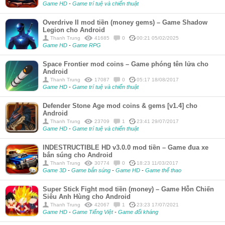
Game HD
-
Game trí tuệ và chiến thuật
Overdrive II mod tiền (money gems) – Game Shadow
Legion cho Android
Thanh Trung
41685
0
00:21 05/02/2025
Game HD
-
Game RPG
Space Frontier mod coins – Game phóng tên lửa cho
Android
Thanh Trung
17087
0
05:17 18/08/2017
Game HD
-
Game trí tuệ và chiến thuật
Defender Stone Age mod coins & gems [v1.4] cho
Android
Thanh Trung
23709
1
23:41 29/07/2017
Game HD
-
Game trí tuệ và chiến thuật
INDESTRUCTIBLE HD v3.0.0 mod tiền – Game đua xe
bắn súng cho Android
Thanh Trung
30774
0
18:23 11/03/2017
Game 3D
-
Game bắn súng
-
Game HD
-
Game thể thao
Super Stick Fight mod tiền (money) – Game Hỗn Chiến
Siêu Anh Hùng cho Android
Thanh Trung
42067
1
23:23 17/07/2021
Game HD
-
Game Tiếng Việt
-
Game đối kháng