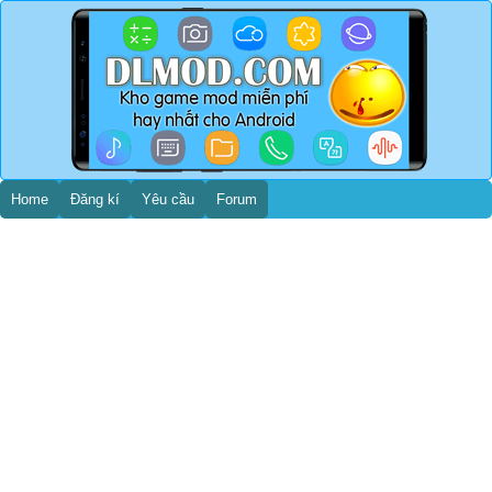
Home
Đăng kí
Yêu cầu
Forum