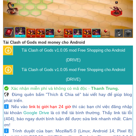
Tải Clash of Gods mod money cho Android
Tải Clash of Gods v1.0.05 mod Free Shopping cho Android
(DRIVE)
Tải Clash of Gods v1.0.05 mod Free Shopping cho Android
(DRIVE)
Xác nhận miễn phí và không có mã độc -
Thanh Trung.
Đừng quên bấm "Thích & Chia sẻ" bài viết hay để giúp blog
phát triển.
Nếu vào
link bị giới hạn 24 giờ
thì các bạn chỉ việc đăng nhập
tài khoản
Google Drive
là có thể tải bình thường. Thấy link tải lỗi
(404), báo ngay dưới bình luận để được sửa link nhanh nhất. Cảm
ơn!
Trình duyệt của bạn: Mozilla/5.0 (Linux; Android 14; Pixel 8)