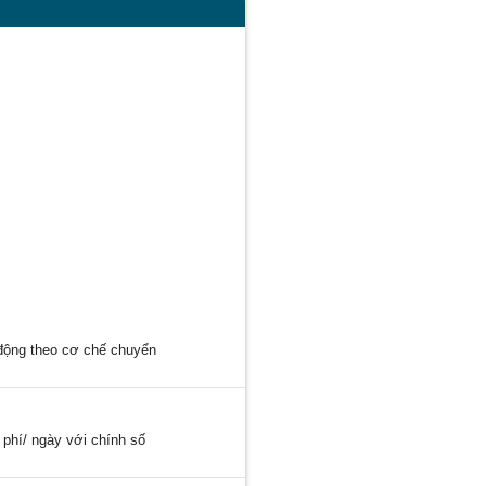
 động theo cơ chế chuyển
 phí/ ngày với chính số