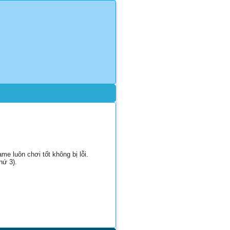
e luôn chơi tốt không bị lỗi.
hứ 3).