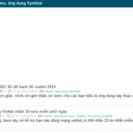
me, ứng dụng Symbial
G/ 3G để hack 3G viettel 2014
0
17:14 14/01/2014
Game, ứng dụng Symbial
ơn giản, mình xin giới thiệu sơ lược cho các bạn hiểu là ứng dụng này hoạt
g Viettel nhắn 10 sms miễn phí/ ngày
2
16:31 27/12/2013
Game, ứng dụng Java
-
Game, ứng dụng Symbial
g Java này sẽ hỗ trợ bạn nào dùng mạng viettel có thể nhắn 10 tin nhắn miễn