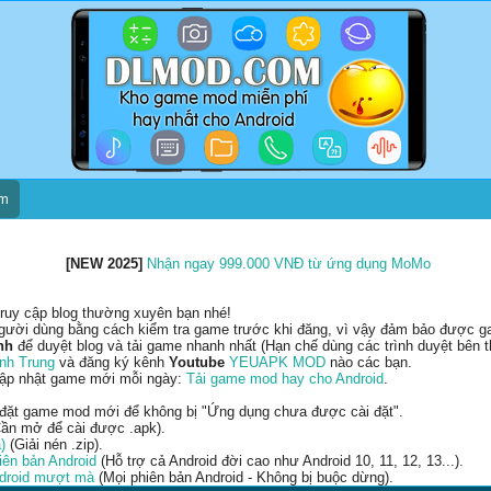
um
[NEW 2025]
Nhận ngay 999.000 VNĐ từ ứng dụng MoMo
ruy cập blog thường xuyên bạn nhé!
gười dùng bằng cách kiểm tra game trước khi đăng, vì vậy đảm bảo được gam
nh
để duyệt blog và tải game nhanh nhất (Hạn chế dùng các trình duyệt bên t
nh Trung
và đăng ký kênh
Youtube
YEUAPK MOD
nào các bạn.
cập nhật game mới mỗi ngày:
Tải game mod hay cho Android
.
 đặt game mod mới để không bị "Ứng dụng chưa được cài đặt".
ần mở để cài được .apk).
)
(Giải nén .zip).
ên bản Android
(Hỗ trợ cả Android đời cao như Android 10, 11, 12, 13...).
ndroid mượt mà
(Mọi phiên bản Android - Không bị buộc dừng).