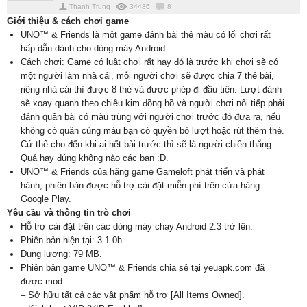
Thanh Trung
34486
8
Giới thiệu & cách chơi game
UNO™ & Friends là một game đánh bài thẻ màu có lối chơi rất
hấp dẫn dành cho dòng máy Android.
Cách chơi
: Game có luật chơi rất hay đó là trước khi chơi sẽ có
một người làm nhà cái, mỗi người chơi sẽ được chia 7 thẻ bài,
riêng nhà cái thì được 8 thẻ và được phép đi đầu tiên. Lượt đánh
sẽ xoay quanh theo chiều kim đồng hồ và người chơi nối tiếp phải
đánh quân bài có màu trùng với người chơi trước đó đưa ra, nếu
không có quân cùng màu bạn có quyền bỏ lượt hoặc rút thêm thẻ.
Cứ thế cho đến khi ai hết bài trước thì sẽ là người chiến thắng.
Quá hay đúng không nào các bạn :D.
UNO™ & Friends của hãng game Gameloft phát triển và phát
hành, phiên bản được hỗ trợ cài đặt miễn phí trên cửa hàng
Google Play.
Yêu cầu và thông tin trò chơi
Hỗ trợ cài đặt trên các dòng máy chạy Android 2.3 trở lên.
Phiên bản hiện tại: 3.1.0h.
Dung lượng: 79 MB.
Phiên bản game UNO™ & Friends chia sẻ tại yeuapk.com đã
được mod:
– Sở hữu tất cả các vật phẩm hỗ trợ [All Items Owned].