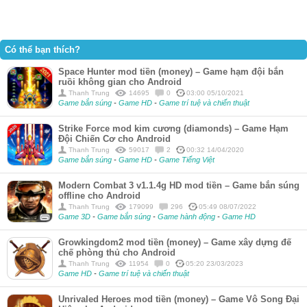
Có thể bạn thích?
Space Hunter mod tiền (money) – Game hạm đội bắn
ruồi không gian cho Android
Thanh Trung
14695
0
03:00 05/10/2021
Game bắn súng
-
Game HD
-
Game trí tuệ và chiến thuật
Strike Force mod kim cương (diamonds) – Game Hạm
Đội Chiến Cơ cho Android
Thanh Trung
59017
2
00:32 14/04/2020
Game bắn súng
-
Game HD
-
Game Tiếng Việt
Modern Combat 3 v1.1.4g HD mod tiền – Game bắn súng
offline cho Android
Thanh Trung
179099
296
05:49 08/07/2022
Game 3D
-
Game bắn súng
-
Game hành động
-
Game HD
Growkingdom2 mod tiền (money) – Game xây dựng đế
chế phòng thủ cho Android
Thanh Trung
11954
0
05:20 23/03/2023
Game HD
-
Game trí tuệ và chiến thuật
Unrivaled Heroes mod tiền (money) – Game Vô Song Đại