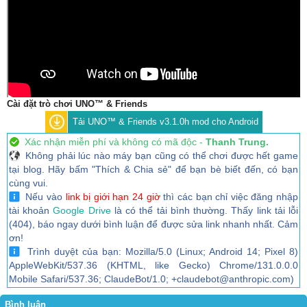
Cài đặt trò chơi UNO™ & Friends
Tải UNO™ & Friends v3.1.0h mod cho Android
Xác nhận miễn phí và không có mã độc -
Thanh Trung.
Không phải lúc nào máy bạn cũng có thể chơi được hết game
tại blog. Hãy bấm "Thích & Chia sẻ" để bạn bè biết đến, có bạn
cùng vui.
Nếu vào
link bị giới hạn 24 giờ
thì các bạn chỉ việc đăng nhập
tài khoản
Google Drive
là có thể tải bình thường. Thấy link tải lỗi
(404), báo ngay dưới bình luận để được sửa link nhanh nhất. Cảm
ơn!
Trình duyệt của bạn: Mozilla/5.0 (Linux; Android 14; Pixel 8)
AppleWebKit/537.36 (KHTML, like Gecko) Chrome/131.0.0.0
Mobile Safari/537.36; ClaudeBot/1.0; +claudebot@anthropic.com)
Bình luận