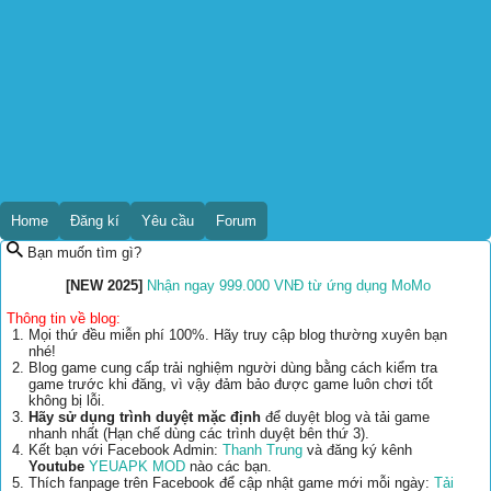
Home
Đăng kí
Yêu cầu
Forum
Bạn muốn tìm gì?
[NEW 2025]
Nhận ngay 999.000 VNĐ từ ứng dụng MoMo
Thông tin về blog:
Mọi thứ đều miễn phí 100%. Hãy truy cập blog thường xuyên bạn
nhé!
Blog game cung cấp trải nghiệm người dùng bằng cách kiểm tra
game trước khi đăng, vì vậy đảm bảo được game luôn chơi tốt
không bị lỗi.
Hãy sử dụng trình duyệt mặc định
để duyệt blog và tải game
nhanh nhất (Hạn chế dùng các trình duyệt bên thứ 3).
Kết bạn với Facebook Admin:
Thanh Trung
và đăng ký kênh
Youtube
YEUAPK MOD
nào các bạn.
Thích fanpage trên Facebook để cập nhật game mới mỗi ngày:
Tải