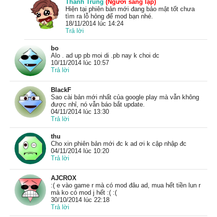
Thanh Trung
(Người sáng lập)
Hiện tại phiên bản mới đang bảo mật tốt chưa
tìm ra lỗ hỏng để mod bạn nhé.
18/11/2014 lúc 14:24
Trả lời
bo
Alo . ad up pb moi di .pb nay k choi dc
10/11/2014 lúc 10:57
Trả lời
BlackF
Sao cài bản mới nhất của google play mà vẫn không
được nhỉ, nó vẫn báo bắt update.
04/11/2014 lúc 13:30
Trả lời
thu
Cho xin phiên bản mới đc k ad ơi k cập nhập đc
04/11/2014 lúc 10:20
Trả lời
AJCROX
:( e vào game r mà có mod đâu ad, mua hết tiền lun r
mà ko có mod j hết :( :(
30/10/2014 lúc 22:18
Trả lời