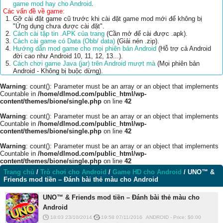
game mod hay cho Android
.
Các vấn đề về game:
Gỡ cài đặt game cũ trước khi cài đặt game mod mới để không bị
"Ứng dụng chưa được cài đặt".
Cách cài tập tin .APK của trang
(Cần mở để cài được .apk).
Cách cài game có Data (Obb/ data)
(Giải nén .zip).
Hướng dẫn mod game cho mọi phiên bản Android
(Hỗ trợ cả Android
đời cao như Android 10, 11, 12, 13...).
Cách chơi game Java (jar) trên Android mượt mà
(Mọi phiên bản
Android - Không bị buộc dừng).
Warning
: count(): Parameter must be an array or an object that implements
Countable in
/home/dlmod.com/public_html/wp-
content/themes/bione/single.php
on line
42
Warning
: count(): Parameter must be an array or an object that implements
Countable in
/home/dlmod.com/public_html/wp-
content/themes/bione/single.php
on line
42
Warning
: count(): Parameter must be an array or an object that implements
Countable in
/home/dlmod.com/public_html/wp-
content/themes/bione/single.php
on line
42
Trang chủ
/
Trò chơi cho Android
/
Game HD cho Android
/
UNO™ &
Friends mod tiền – Đánh bài thẻ màu cho Android
UNO™ & Friends mod tiền – Đánh bài thẻ màu cho
Android
18:03 23/10/2014
19:58 07/11/2016
ANDROID
-
Price: $
0.00