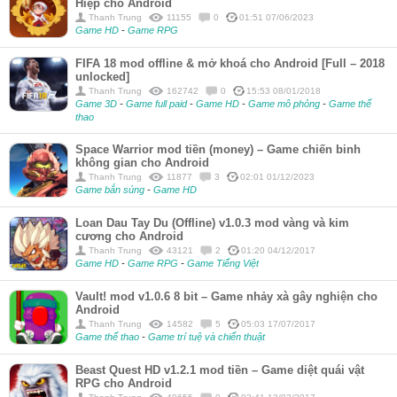
Hiệp cho Android
Thanh Trung
11155
0
01:51 07/06/2023
Game HD
-
Game RPG
FIFA 18 mod offline & mở khoá cho Android [Full – 2018
unlocked]
Thanh Trung
162742
0
15:53 08/01/2018
Game 3D
-
Game full paid
-
Game HD
-
Game mô phỏng
-
Game thể
thao
Space Warrior mod tiền (money) – Game chiến binh
không gian cho Android
Thanh Trung
11877
3
02:01 01/12/2023
Game bắn súng
-
Game HD
Loan Dau Tay Du (Offline) v1.0.3 mod vàng và kim
cương cho Android
Thanh Trung
43121
2
01:20 04/12/2017
Game HD
-
Game RPG
-
Game Tiếng Việt
Vault! mod v1.0.6 8 bit – Game nhảy xà gây nghiện cho
Android
Thanh Trung
14582
5
05:03 17/07/2017
Game thể thao
-
Game trí tuệ và chiến thuật
Beast Quest HD v1.2.1 mod tiền – Game diệt quái vật
RPG cho Android