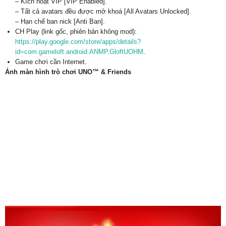
– Kích hoạt VIP [VIP Enabled].
– Tất cả avatars đều được mở khoá [All Avatars Unlocked].
– Hạn chế ban nick [Anti Ban].
CH Play (link gốc, phiên bản không mod):
https://play.google.com/store/apps/details?
id=com.gameloft.android.ANMP.GloftUOHM
.
Game chơi cần Internet.
Ảnh màn hình trò chơi UNO™ & Friends