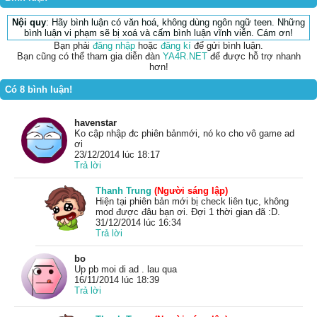
Nội quy
: Hãy bình luận có văn hoá, không dùng ngôn ngữ teen. Những
bình luận vi phạm sẽ bị xoá và cấm bình luận vĩnh viễn. Cám ơn!
Bạn phải
đăng nhập
hoặc
đăng kí
để gửi bình luận.
Bạn cũng có thể tham gia diễn đàn
YA4R.NET
để được hỗ trợ nhanh
hơn!
Có 8 bình luận!
havenstar
Ko cập nhập đc phiên bảnmới, nó ko cho vô game ad
ơi
23/12/2014 lúc 18:17
Trả lời
Thanh Trung
(Người sáng lập)
Hiện tại phiên bản mới bị check liên tục, không
mod được đâu bạn ơi. Đợi 1 thời gian đã :D.
31/12/2014 lúc 16:34
Trả lời
bo
Up pb moi di ad . lau qua
16/11/2014 lúc 18:39
Trả lời