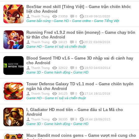
BoxStar mod skill [Tiếng Việt] – Game trận chiến khốc
liệt cho Android
Thanh Trung
23359
0
23:48 09/11/2020
Game bắn súng
-
Game HD
-
Game online
-
Game Tiếng Việt
Running Fred v1.9.2 mod tiền (money) – Game chạy trốn
tử thần cho Android
Thanh Trung
19115
0
20:22 03/09/2018
Game HD
-
Game trí tuệ và chiến thuật
Blood Sword THD v1.6 – Game 3D nhập vai đi cảnh hay
cho Android
Thanh Trung
32622
8
19:53 04/03/2014
Game 3D
-
Game hành động
-
Game HD
Tower Defense Galaxy TD v1.1 mod – Game chiến tuyến
ngân hà cho Android
Thanh Trung
34125
0
17:14 19/11/2018
Game HD
-
Game trí tuệ và chiến thuật
I, Gladiator HD mod tiền – Game đấu sĩ La Mã cho
Android
Thanh Trung
36335
8
18:44 28/09/2015
Game 3D
-
Game hành động
-
Game HD
Maze Bandit mod coins gems – Game vượt mê cung cho