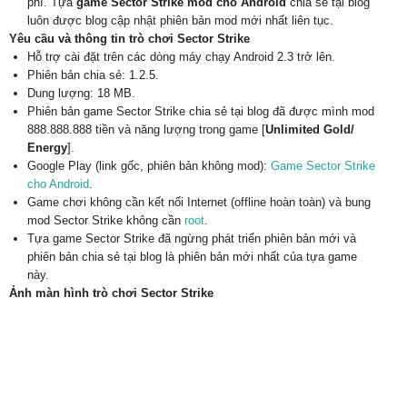
phí. Tựa
game Sector Strike mod cho Android
chia sẻ tại blog
luôn được blog cập nhật phiên bản mod mới nhất liên tục.
Yêu cầu và thông tin trò chơi Sector Strike
Hỗ trợ cài đặt trên các dòng máy chạy Android 2.3 trở lên.
Phiên bản chia sẻ: 1.2.5.
Dung lượng: 18 MB.
Phiên bản game Sector Strike chia sẻ tại blog đã được mình mod
888.888.888 tiền và năng lượng trong game [
Unlimited Gold/
Energy
].
Google Play (link gốc, phiên bản không mod):
Game Sector Strike
cho Android
.
Game chơi không cần kết nối Internet (offline hoàn toàn) và bung
mod Sector Strike không cần
root
.
Tựa game Sector Strike đã ngừng phát triển phiên bản mới và
phiên bản chia sẻ tại blog là phiên bản mới nhất của tựa game
này.
Ảnh màn hình trò chơi Sector Strike