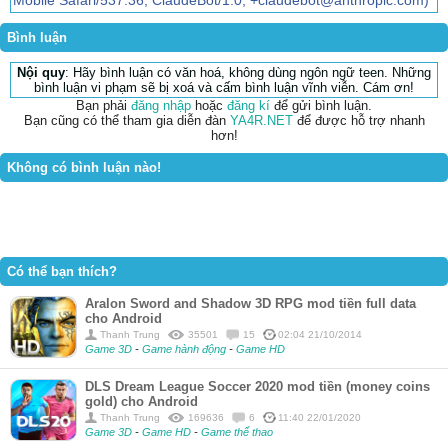
Mobile Safari/537.36; ClaudeBot/1.0; +claudebot@anthropic.com)
Bình luận
Nội quy
: Hãy bình luận có văn hoá, không dùng ngôn ngữ teen. Những
bình luận vi phạm sẽ bị xoá và cấm bình luận vĩnh viễn. Cám ơn!
Bạn phải
đăng nhập
hoặc
đăng kí
để gửi bình luận.
Bạn cũng có thể tham gia diễn đàn
YA4R.NET
để được hỗ trợ nhanh
hơn!
Không có bình luận nào!
Có thể bạn thích?
Aralon Sword and Shadow 3D RPG mod tiền full data
cho Android
Thanh Trung
35501
15
02:04 21/10/2014
Game 3D
-
Game hành động
-
Game HD
DLS Dream League Soccer 2020 mod tiền (money coins
gold) cho Android
Thanh Trung
169636
6
11:40 22/01/2020
Game 3D
-
Game HD
-
Game thể thao