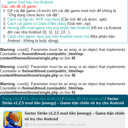
game mod hay cho Android
.
Các vấn đề về game:
Gỡ cài đặt game cũ trước khi cài đặt game mod mới để không bị
"Ứng dụng chưa được cài đặt".
Cách cài tập tin .APK của trang
(Cần mở để cài được .apk).
Cách cài game có Data (Obb/ data)
(Giải nén .zip).
Hướng dẫn mod game cho mọi phiên bản Android
(Hỗ trợ cả Android
đời cao như Android 10, 11, 12, 13...).
Cách chơi game Java (jar) trên Android mượt mà
(Mọi phiên bản
Android - Không bị buộc dừng).
Warning
: count(): Parameter must be an array or an object that implements
Countable in
/home/dlmod.com/public_html/wp-
content/themes/bione/single.php
on line
42
Warning
: count(): Parameter must be an array or an object that implements
Countable in
/home/dlmod.com/public_html/wp-
content/themes/bione/single.php
on line
42
Warning
: count(): Parameter must be an array or an object that implements
Countable in
/home/dlmod.com/public_html/wp-
content/themes/bione/single.php
on line
42
Trang chủ
/
Trò chơi cho Android
/
Game 3D cho Android
/
Sector
Strike v1.2.5 mod tiền (energy) – Game trận chiến vũ trụ cho Android
Sector Strike v1.2.5 mod tiền (energy) – Game trận chiến
vũ trụ cho Android
20:00 04/08/2019
ANDROID
-
Price: $
0.00