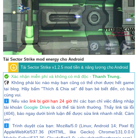
Tải Sector Strike mod energy cho Android
Tải Sector Strike v1.2.5 mod tiền & năng lượng cho Android
Xác nhận miễn phí và không có mã độc -
Thanh Trung.
Không phải lúc nào máy bạn cũng có thể chơi được hết game
tại blog. Hãy bấm "Thích & Chia sẻ" để bạn bè biết đến, có bạn
cùng vui.
Nếu vào
link bị giới hạn 24 giờ
thì các bạn chỉ việc đăng nhập
tài khoản
Google Drive
là có thể tải bình thường. Thấy link tải lỗi
(404), báo ngay dưới bình luận để được sửa link nhanh nhất. Cảm
ơn!
Trình duyệt của bạn: Mozilla/5.0 (Linux; Android 14; Pixel 8)
AppleWebKit/537.36 (KHTML, like Gecko) Chrome/131.0.0.0