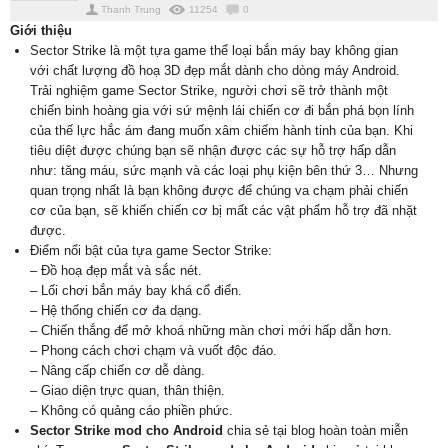
Thanh Trung
11254
0
Giới thiệu
Sector Strike là một tựa game thể loại bắn máy bay không gian
với chất lượng đồ hoạ 3D đẹp mắt dành cho dòng máy Android.
Trải nghiệm game Sector Strike, người chơi sẽ trở thành một
chiến binh hoàng gia với sứ mệnh lái chiến cơ đi bắn phá bọn lính
của thế lực hắc ám đang muốn xâm chiếm hành tinh của bạn. Khi
tiêu diệt được chúng bạn sẽ nhận được các sự hỗ trợ hấp dẫn
như: tăng máu, sức mạnh và các loại phụ kiện bên thứ 3… Nhưng
quan trọng nhất là bạn không được để chúng va chạm phải chiến
cơ của bạn, sẽ khiến chiến cơ bị mất các vật phẩm hỗ trợ đã nhặt
được.
Điểm nổi bật của tựa game Sector Strike:
– Đồ hoạ đẹp mắt và sắc nét.
– Lối chơi bắn máy bay khá cổ điển.
– Hệ thống chiến cơ đa dạng.
– Chiến thắng để mở khoá những màn chơi mới hấp dẫn hơn.
– Phong cách chơi chạm và vuốt độc đáo.
– Nâng cấp chiến cơ dễ dàng.
– Giao diện trực quan, thân thiện.
– Không có quảng cáo phiền phức.
Sector Strike mod cho Android
chia sẻ tại blog hoàn toàn miễn