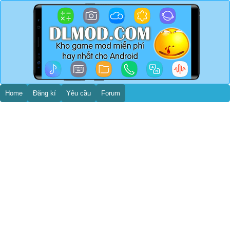
Home
Đăng kí
Yêu cầu
Forum