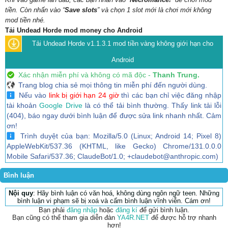
tiền. Còn nhấn vào “
Save slots
” và chọn 1 slot mới là chơi mới không
mod tiền nhé.
Tải Undead Horde mod money cho Android
Tải Undead Horde v1.1.3.1 mod tiền vàng không giới hạn cho
Android
Xác nhận miễn phí và không có mã độc -
Thanh Trung.
Trang blog chia sẻ mọi thông tin miễn phí đến người dùng.
Nếu vào
link bị giới hạn 24 giờ
thì các bạn chỉ việc đăng nhập
tài khoản
Google Drive
là có thể tải bình thường. Thấy link tải lỗi
(404), báo ngay dưới bình luận để được sửa link nhanh nhất. Cảm
ơn!
Trình duyệt của bạn: Mozilla/5.0 (Linux; Android 14; Pixel 8)
AppleWebKit/537.36 (KHTML, like Gecko) Chrome/131.0.0.0
Mobile Safari/537.36; ClaudeBot/1.0; +claudebot@anthropic.com)
Bình luận
Nội quy
: Hãy bình luận có văn hoá, không dùng ngôn ngữ teen. Những
bình luận vi phạm sẽ bị xoá và cấm bình luận vĩnh viễn. Cám ơn!
Bạn phải
đăng nhập
hoặc
đăng kí
để gửi bình luận.
Bạn cũng có thể tham gia diễn đàn
YA4R.NET
để được hỗ trợ nhanh
hơn!