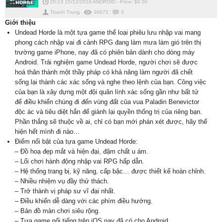
20:13 15/12/2019
ANDROID
-
Price: $
0.00
Thanh Trung
30672
3
Giới thiệu
Undead Horde là một tựa game thể loại phiêu lưu nhập vai mang
phong cách nhập vai đi cảnh RPG đang làm mưa làm gió trên thị
trường game iPhone, nay đã có phiên bản dành cho dòng máy
Android. Trải nghiệm game Undead Horde, người chơi sẽ được
hoá thân thành một thầy pháp có khả năng làm người đã chết
sống lại thành các xác sống và nghe theo lệnh của bạn. Công việc
của bạn là xây dựng một đội quân lính xác sống gần như bất tử
để điều khiển chúng đi đến vùng đất của vua Paladin Benevictor
độc ác và tiêu diệt hắn để giành lại quyền thống trị của riêng bạn.
Phần thắng sẽ thuộc về ai, chỉ có bạn mới phán xét được, hãy thể
hiện hết mình đi nào…
Điểm nổi bật của tựa game Undead Horde:
– Đồ hoạ đẹp mắt và hiện đại, đậm chất u ám.
– Lối chơi hành động nhập vai RPG hấp dẫn.
– Hệ thống trang bị, kỹ năng, cấp bậc… được thiết kế hoàn chỉnh.
– Nhiều nhiệm vụ đầy thử thách.
– Trở thành vị pháp sư vĩ đại nhất.
– Điều khiển dễ dàng với các phím điều hướng.
– Bản đồ màn chơi siêu rộng.
– Tựa game nổi tiếng trên iOS nay đã có cho Android.