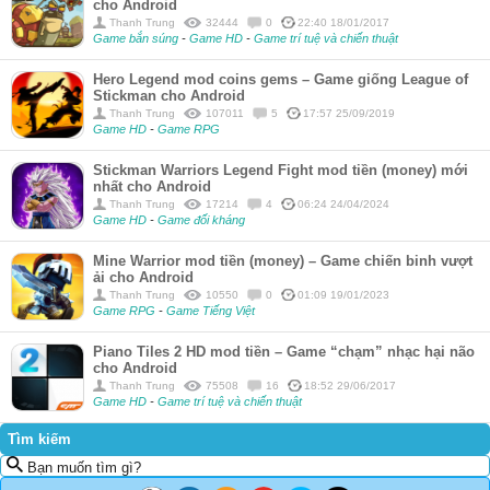
cho Android
Thanh Trung
32444
0
22:40 18/01/2017
Game bắn súng
-
Game HD
-
Game trí tuệ và chiến thuật
Hero Legend mod coins gems – Game giống League of
Stickman cho Android
Thanh Trung
107011
5
17:57 25/09/2019
Game HD
-
Game RPG
Stickman Warriors Legend Fight mod tiền (money) mới
nhất cho Android
Thanh Trung
17214
4
06:24 24/04/2024
Game HD
-
Game đối kháng
Mine Warrior mod tiền (money) – Game chiến binh vượt
ải cho Android
Thanh Trung
10550
0
01:09 19/01/2023
Game RPG
-
Game Tiếng Việt
Piano Tiles 2 HD mod tiền – Game “chạm” nhạc hại não
cho Android
Thanh Trung
75508
16
18:52 29/06/2017
Game HD
-
Game trí tuệ và chiến thuật
Tìm kiếm
Bạn muốn tìm gì?