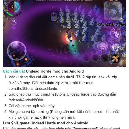
Cách cài đặt
Undead Horde mod cho Android
Vào đường dẫn cài đặt game bên dưới. Tải 2 tập tin .apk và .zip
ở đó về máy. Giải nén data.zip được một thư mục
com.the10tons.UndeadHorde.
Sao chép thư mục com.the10tons.UndeadHorde vào đường dẫn
/sdcard/Android/Obb.
Cài đặt game .apk vào máy.
Mở game và tận hưởng (Không cần mở kết nối Internet – tốt nhất
khi chơi game hack thì không nên mở).
Lưu ý về game Undead Horde mod cho Android
Khi vào game lần đầu, các bạn nhấn vào “
Necromance!
” để chơi mod