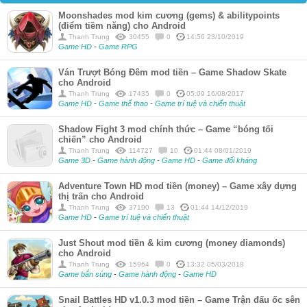
Moonshades mod kim cương (gems) & abilitypoints
(điểm tiềm năng) cho Android
Thanh Trung
30455
0
14:56 23/10/2019
Game HD
-
Game RPG
Ván Trượt Bóng Đêm mod tiền – Game Shadow Skate
cho Android
Thanh Trung
17435
0
05:09 16/08/2017
Game HD
-
Game thể thao
-
Game trí tuệ và chiến thuật
Shadow Fight 3 mod chính thức – Game “bóng tối
chiến” cho Android
Thanh Trung
114727
10
01:44 08/01/2019
Game 3D
-
Game hành động
-
Game HD
-
Game đối kháng
Adventure Town HD mod tiền (money) – Game xây dựng
thị trấn cho Android
Thanh Trung
37190
13
01:44 14/12/2019
Game HD
-
Game trí tuệ và chiến thuật
Just Shout mod tiền & kim cương (money diamonds)
cho Android
Thanh Trung
15964
0
13:32 05/03/2018
Game bắn súng
-
Game hành động
-
Game HD
Snail Battles HD v1.0.3 mod tiền – Game Trận đấu ốc sên