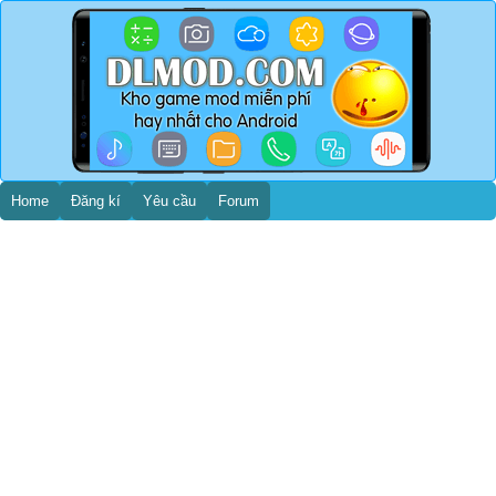
Home
Đăng kí
Yêu cầu
Forum