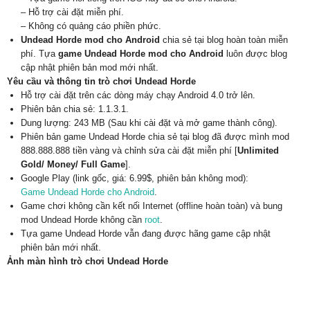
– Hỗ trợ cài đặt miễn phí.
– Không có quảng cáo phiền phức.
Undead Horde mod cho Android
chia sẻ tại blog hoàn toàn miễn
phí. Tựa
game Undead Horde mod cho Android
luôn được blog
cập nhật phiên bản mod mới nhất.
Yêu cầu và thông tin trò chơi Undead Horde
Hỗ trợ cài đặt trên các dòng máy chạy Android 4.0 trở lên.
Phiên bản chia sẻ: 1.1.3.1.
Dung lượng: 243 MB (Sau khi cài đặt và mở game thành công).
Phiên bản game Undead Horde chia sẻ tại blog đã được mình mod
888.888.888 tiền vàng và chỉnh sửa cài đặt miễn phí [
Unlimited
Gold/ Money/ Full Game
].
Google Play (link gốc, giá: 6.99$, phiên bản không mod):
Game Undead Horde cho Android
.
Game chơi không cần kết nối Internet (offline hoàn toàn) và bung
mod Undead Horde không cần
root
.
Tựa game Undead Horde vẫn đang được hãng game cập nhật
phiên bản mới nhất.
Ảnh màn hình trò chơi Undead Horde