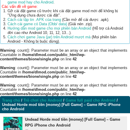
game mod hay cho Android
.
Các vấn đề về game:
Gỡ cài đặt game cũ trước khi cài đặt game mod mới để không bị
"Ứng dụng chưa được cài đặt".
Cách cài tập tin .APK của trang
(Cần mở để cài được .apk).
Cách cài game có Data (Obb/ data)
(Giải nén .zip).
Hướng dẫn mod game cho mọi phiên bản Android
(Hỗ trợ cả Android
đời cao như Android 10, 11, 12, 13...).
Cách chơi game Java (jar) trên Android mượt mà
(Mọi phiên bản
Android - Không bị buộc dừng).
Warning
: count(): Parameter must be an array or an object that implements
Countable in
/home/dlmod.com/public_html/wp-
content/themes/bione/single.php
on line
42
Warning
: count(): Parameter must be an array or an object that implements
Countable in
/home/dlmod.com/public_html/wp-
content/themes/bione/single.php
on line
42
Warning
: count(): Parameter must be an array or an object that implements
Countable in
/home/dlmod.com/public_html/wp-
content/themes/bione/single.php
on line
42
Trang chủ
/
Trò chơi cho Android
/
Game full paid cho Android
/
Undead Horde mod tiền (money) [Full Game] – Game RPG iPhone
cho Android
Undead Horde mod tiền (money) [Full Game] – Game
RPG iPhone cho Android