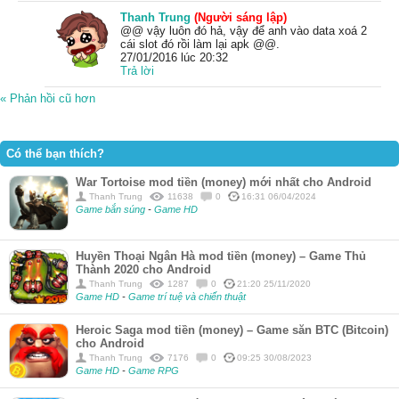
Thanh Trung
(Người sáng lập)
@@ vậy luôn đó hả, vậy để anh vào data xoá 2
cái slot đó rồi làm lại apk @@.
27/01/2016 lúc 20:32
Trả lời
« Phản hồi cũ hơn
Có thể bạn thích?
War Tortoise mod tiền (money) mới nhất cho Android
Thanh Trung
11638
0
16:31 06/04/2024
Game bắn súng
-
Game HD
Huyền Thoại Ngân Hà mod tiền (money) – Game Thủ
Thành 2020 cho Android
Thanh Trung
1287
0
21:20 25/11/2020
Game HD
-
Game trí tuệ và chiến thuật
Heroic Saga mod tiền (money) – Game săn BTC (Bitcoin)
cho Android
Thanh Trung
7176
0
09:25 30/08/2023
Game HD
-
Game RPG