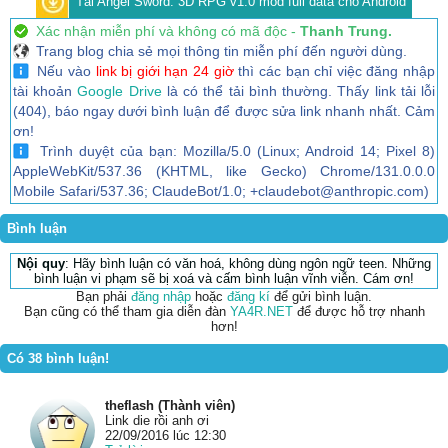
Tải Angel Sword: 3D RPG v1.0 mod full data cho Android
Xác nhận miễn phí và không có mã độc -
Thanh Trung.
Trang blog chia sẻ mọi thông tin miễn phí đến người dùng.
Nếu vào
link bị giới hạn 24 giờ
thì các bạn chỉ việc đăng nhập
tài khoản
Google Drive
là có thể tải bình thường. Thấy link tải lỗi
(404), báo ngay dưới bình luận để được sửa link nhanh nhất. Cảm
ơn!
Trình duyệt của bạn: Mozilla/5.0 (Linux; Android 14; Pixel 8)
AppleWebKit/537.36 (KHTML, like Gecko) Chrome/131.0.0.0
Mobile Safari/537.36; ClaudeBot/1.0; +claudebot@anthropic.com)
Bình luận
Nội quy
: Hãy bình luận có văn hoá, không dùng ngôn ngữ teen. Những
bình luận vi phạm sẽ bị xoá và cấm bình luận vĩnh viễn. Cám ơn!
Bạn phải
đăng nhập
hoặc
đăng kí
để gửi bình luận.
Bạn cũng có thể tham gia diễn đàn
YA4R.NET
để được hỗ trợ nhanh
hơn!
Có 38 bình luận!
theflash (Thành viên)
Link die rồi anh ơi
22/09/2016 lúc 12:30