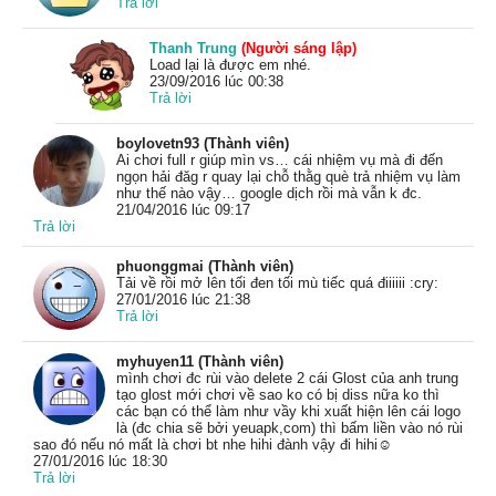
Trả lời
Thanh Trung
(Người sáng lập)
Load lại là được em nhé.
23/09/2016 lúc 00:38
Trả lời
boylovetn93 (Thành viên)
Ai chơi full r giúp mìn vs… cái nhiệm vụ mà đi đến
ngọn hải đăg r quay lại chỗ thằg què trả nhiệm vụ làm
như thế nào vậy… google dịch rồi mà vẫn k đc.
21/04/2016 lúc 09:17
Trả lời
phuonggmai (Thành viên)
Tải về rồi mở lên tối đen tối mù tiếc quá điiiiii :cry:
27/01/2016 lúc 21:38
Trả lời
myhuyen11 (Thành viên)
mình chơi đc rùi vào delete 2 cái Glost của anh trung
tạo glost mới chơi về sao ko có bị diss nữa ko thì
các bạn có thể làm như vầy khi xuất hiện lên cái logo
là (đc chia sẽ bởi yeuapk,com) thì bấm liền vào nó rùi
sao đó nếu nó mất là chơi bt nhe hihi đành vậy đi hihi☺
27/01/2016 lúc 18:30
Trả lời