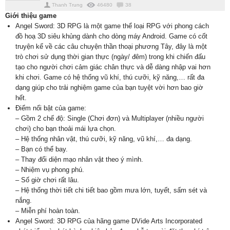
Thanh Trung
46480
38
Giới thiệu game
Angel Sword: 3D RPG là một game thể loại RPG với phong cách
đồ hoạ 3D siêu khủng dành cho dòng máy Android. Game có cốt
truyện kể về các câu chuyện thần thoại phương Tây, đây là một
trò chơi sử dụng thời gian thực (ngày/ đêm) trong khi chiến đấu
tạo cho người chơi cảm giác chân thực và dễ dàng nhập vai hơn
khi chơi. Game có hệ thống vũ khí, thú cưỡi, kỹ năng,… rất đa
dạng giúp cho trải nghiệm game của bạn tuyệt vời hơn bao giờ
hết.
Điểm nổi bật của game:
– Gồm 2 chế độ: Single (Chơi đơn) và Multiplayer (nhiều người
chơi) cho bạn thoải mái lựa chọn.
– Hệ thống nhân vật, thú cưỡi, kỹ năng, vũ khí,… đa dạng.
– Bạn có thể bay.
– Thay đổi diện mạo nhân vật theo ý mình.
– Nhiệm vụ phong phú.
– Số giờ chơi rất lâu.
– Hệ thống thời tiết chi tiết bao gồm mưa lớn, tuyết, sấm sét và
nắng.
– Miễn phí hoàn toàn.
Angel Sword: 3D RPG của hãng game DVide Arts Incorporated