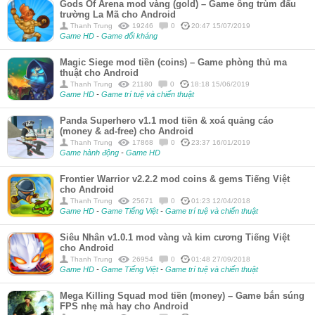
Gods Of Arena mod vàng (gold) – Game ông trùm đấu
trường La Mã cho Android
Thanh Trung
19246
0
20:47 15/07/2019
Game HD
-
Game đối kháng
Magic Siege mod tiền (coins) – Game phòng thủ ma
thuật cho Android
Thanh Trung
21180
0
18:18 15/06/2019
Game HD
-
Game trí tuệ và chiến thuật
Panda Superhero v1.1 mod tiền & xoá quảng cáo
(money & ad-free) cho Android
Thanh Trung
17868
0
23:37 16/01/2019
Game hành động
-
Game HD
Frontier Warrior v2.2.2 mod coins & gems Tiếng Việt
cho Android
Thanh Trung
25671
0
01:23 12/04/2018
Game HD
-
Game Tiếng Việt
-
Game trí tuệ và chiến thuật
Siêu Nhân v1.0.1 mod vàng và kim cương Tiếng Việt
cho Android
Thanh Trung
26954
0
01:48 27/09/2018
Game HD
-
Game Tiếng Việt
-
Game trí tuệ và chiến thuật
Mega Killing Squad mod tiền (money) – Game bắn súng
FPS nhẹ mà hay cho Android