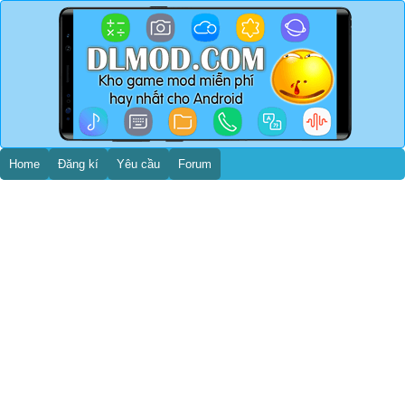
Home
Đăng kí
Yêu cầu
Forum