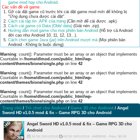
game mod hay cho Android
.
Các vấn đề về game:
Gỡ cài đặt game cũ trước khi cài đặt game mod mới để không bị
"Ứng dụng chưa được cài đặt".
Cách cài tập tin .APK của trang
(Cần mở để cài được .apk).
Cách cài game có Data (Obb/ data)
(Giải nén .zip).
Hướng dẫn mod game cho mọi phiên bản Android
(Hỗ trợ cả Android
đời cao như Android 10, 11, 12, 13...).
Cách chơi game Java (jar) trên Android mượt mà
(Mọi phiên bản
Android - Không bị buộc dừng).
Warning
: count(): Parameter must be an array or an object that implements
Countable in
/home/dlmod.com/public_html/wp-
content/themes/bione/single.php
on line
42
Warning
: count(): Parameter must be an array or an object that implements
Countable in
/home/dlmod.com/public_html/wp-
content/themes/bione/single.php
on line
42
Warning
: count(): Parameter must be an array or an object that implements
Countable in
/home/dlmod.com/public_html/wp-
content/themes/bione/single.php
on line
42
Trang chủ
/
Trò chơi cho Android
/
Game 3D cho Android
/
Angel
Sword HD v1.0.5 mod & fix – Game RPG 3D cho Android
Angel Sword HD v1.0.5 mod & fix – Game RPG 3D cho
Android
16:36 23/01/2016
00:50 26/01/2016
ANDROID
-
Price: $
0.00