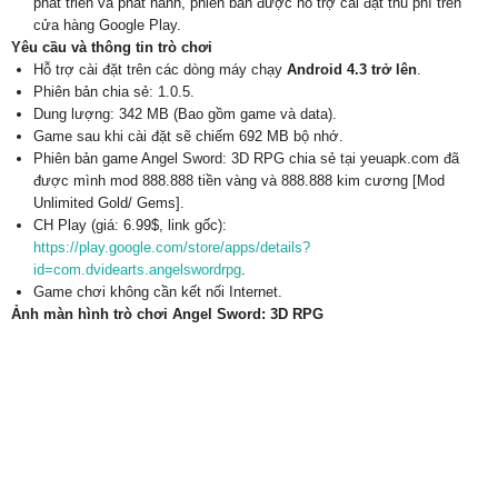
phát triển và phát hành, phiên bản được hỗ trợ cài đặt thu phí trên
cửa hàng Google Play.
Yêu cầu và thông tin trò chơi
Hỗ trợ cài đặt trên các dòng máy chạy
Android 4.3 trở lên
.
Phiên bản chia sẻ: 1.0.5.
Dung lượng: 342 MB (Bao gồm game và data).
Game sau khi cài đặt sẽ chiếm 692 MB bộ nhớ.
Phiên bản game Angel Sword: 3D RPG chia sẻ tại yeuapk.com đã
được mình mod 888.888 tiền vàng và 888.888 kim cương [Mod
Unlimited Gold/ Gems].
CH Play (giá: 6.99$, link gốc):
https://play.google.com/store/apps/details?
id=com.dvidearts.angelswordrpg
.
Game chơi không cần kết nối Internet.
Ảnh màn hình trò chơi Angel Sword: 3D RPG