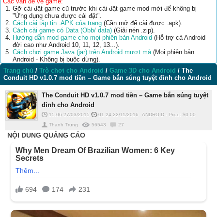
Các vấn đề về game:
Gỡ cài đặt game cũ trước khi cài đặt game mod mới để không bị
"Ứng dụng chưa được cài đặt".
Cách cài tập tin .APK của trang
(Cần mở để cài được .apk).
Cách cài game có Data (Obb/ data)
(Giải nén .zip).
Hướng dẫn mod game cho mọi phiên bản Android
(Hỗ trợ cả Android
đời cao như Android 10, 11, 12, 13...).
Cách chơi game Java (jar) trên Android mượt mà
(Mọi phiên bản
Android - Không bị buộc dừng).
Trang chủ
/
Trò chơi cho Android
/
Game 3D cho Android
/
The
Conduit HD v1.0.7 mod tiền – Game bắn súng tuyệt đỉnh cho Android
The Conduit HD v1.0.7 mod tiền – Game bắn súng tuyệt
đỉnh cho Android
15:06 27/03/2015
01:24 22/11/2016
ANDROID
-
Price: $
0.00
Thanh Trung
56543
27