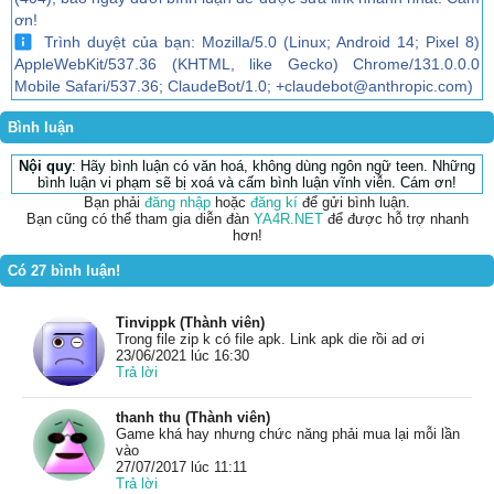
ơn!
Trình duyệt của bạn: Mozilla/5.0 (Linux; Android 14; Pixel 8)
AppleWebKit/537.36 (KHTML, like Gecko) Chrome/131.0.0.0
Mobile Safari/537.36; ClaudeBot/1.0; +claudebot@anthropic.com)
Bình luận
Nội quy
: Hãy bình luận có văn hoá, không dùng ngôn ngữ teen. Những
bình luận vi phạm sẽ bị xoá và cấm bình luận vĩnh viễn. Cám ơn!
Bạn phải
đăng nhập
hoặc
đăng kí
để gửi bình luận.
Bạn cũng có thể tham gia diễn đàn
YA4R.NET
để được hỗ trợ nhanh
hơn!
Có 27 bình luận!
Tinvippk (Thành viên)
Trong file zip k có file apk. Link apk die rồi ad ơi
23/06/2021 lúc 16:30
Trả lời
thanh thu (Thành viên)
Game khá hay nhưng chức năng phải mua lại mỗi lần
vào
27/07/2017 lúc 11:11
Trả lời