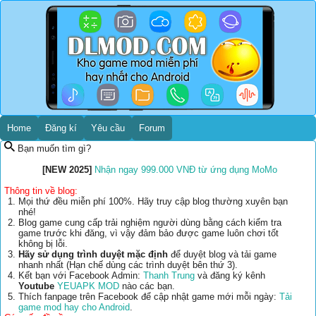
Home
Đăng kí
Yêu cầu
Forum
Bạn muốn tìm gì?
[NEW 2025]
Nhận ngay 999.000 VNĐ từ ứng dụng MoMo
Thông tin về blog:
Mọi thứ đều miễn phí 100%. Hãy truy cập blog thường xuyên bạn
nhé!
Blog game cung cấp trải nghiệm người dùng bằng cách kiểm tra
game trước khi đăng, vì vậy đảm bảo được game luôn chơi tốt
không bị lỗi.
Hãy sử dụng trình duyệt mặc định
để duyệt blog và tải game
nhanh nhất (Hạn chế dùng các trình duyệt bên thứ 3).
Kết bạn với Facebook Admin:
Thanh Trung
và đăng ký kênh
Youtube
YEUAPK MOD
nào các bạn.
Thích fanpage trên Facebook để cập nhật game mới mỗi ngày:
Tải
game mod hay cho Android
.