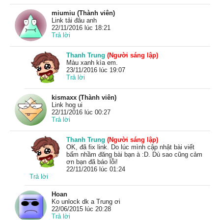
miumiu (Thành viên)
Link tải đâu anh
22/11/2016 lúc 18:21
Trả lời
Thanh Trung
(Người sáng lập)
Màu xanh kìa em.
23/11/2016 lúc 19:07
Trả lời
kismaxx (Thành viên)
Link hog ui
22/11/2016 lúc 00:27
Trả lời
Thanh Trung
(Người sáng lập)
OK, đã fix link. Do lúc mình cập nhật bài viết
bấm nhầm đăng bài bạn à :D. Dù sao cũng cảm
ơn bạn đã báo lỗi!
22/11/2016 lúc 01:24
Trả lời
Hoan
Ko unlock dk a Trung ơi
22/06/2015 lúc 20:28
Trả lời