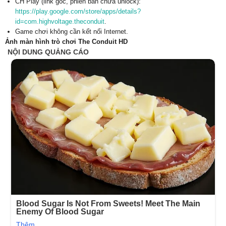
CH Play (link gốc, phiên bản chưa unlock):
https://play.google.com/store/apps/details?
id=com.highvoltage.theconduit
.
Game chơi không cần kết nối Internet.
Ảnh màn hình trò chơi The Conduit HD