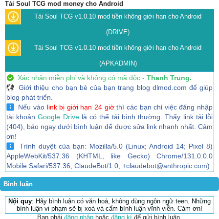
Tải Soul TCG mod money cho Android
Tải Soul TCG v1.0.10 mod tiền không giới hạn cho Android
(DRIVE)
Tải Soul TCG v1.0.10 mod tiền không giới hạn cho Android
(APKADMIN)
Xác nhận miễn phí và không có mã độc -
Thanh Trung.
Giới thiệu cho bạn bè của bạn trang blog dlmod.com để giúp
blog phát triển.
Nếu vào
link bị giới hạn 24 giờ
thì các bạn chỉ việc đăng nhập
tài khoản
Google Drive
là có thể tải bình thường. Thấy link tải lỗi
(404), báo ngay dưới bình luận để được sửa link nhanh nhất. Cảm
ơn!
Trình duyệt của bạn: Mozilla/5.0 (Linux; Android 14; Pixel 8)
AppleWebKit/537.36 (KHTML, like Gecko) Chrome/131.0.0.0
Mobile Safari/537.36; ClaudeBot/1.0; +claudebot@anthropic.com)
Bình luận
Nội quy
: Hãy bình luận có văn hoá, không dùng ngôn ngữ teen. Những
bình luận vi phạm sẽ bị xoá và cấm bình luận vĩnh viễn. Cám ơn!
Bạn phải
đăng nhập
hoặc
đăng kí
để gửi bình luận.