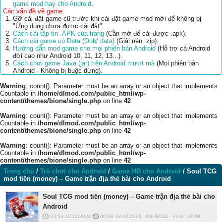
game mod hay cho Android
.
Các vấn đề về game:
Gỡ cài đặt game cũ trước khi cài đặt game mod mới để không bị
"Ứng dụng chưa được cài đặt".
Cách cài tập tin .APK của trang
(Cần mở để cài được .apk).
Cách cài game có Data (Obb/ data)
(Giải nén .zip).
Hướng dẫn mod game cho mọi phiên bản Android
(Hỗ trợ cả Android
đời cao như Android 10, 11, 12, 13...).
Cách chơi game Java (jar) trên Android mượt mà
(Mọi phiên bản
Android - Không bị buộc dừng).
Warning
: count(): Parameter must be an array or an object that implements
Countable in
/home/dlmod.com/public_html/wp-
content/themes/bione/single.php
on line
42
Warning
: count(): Parameter must be an array or an object that implements
Countable in
/home/dlmod.com/public_html/wp-
content/themes/bione/single.php
on line
42
Warning
: count(): Parameter must be an array or an object that implements
Countable in
/home/dlmod.com/public_html/wp-
content/themes/bione/single.php
on line
42
Trang chủ
/
Trò chơi cho Android
/
Game HD cho Android
/
Soul TCG
mod tiền (money) – Game trận địa thẻ bài cho Android
Soul TCG mod tiền (money) – Game trận địa thẻ bài cho
Android
23:58 11/12/2024
06:08 19/12/2024
ANDROID
-
Price: $
0.00