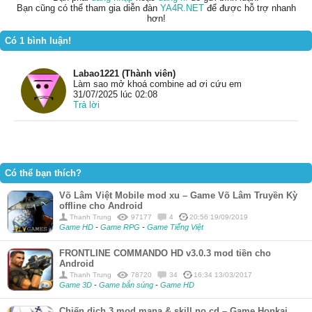
Bạn cũng có thể tham gia diễn đàn
YA4R.NET
để được hỗ trợ nhanh
hơn!
Có 1 bình luận!
Labao1221 (Thành viên)
Làm sao mở khoá combine ad ơi cứu em
31/07/2025 lúc 02:08
Trả lời
Có thể bạn thích?
Võ Lâm Việt Mobile mod xu – Game Võ Lâm Truyền Kỳ
offline cho Android
Thanh Trung
97177
4
20:56 19/09/2019
Game HD
-
Game RPG
-
Game Tiếng Việt
FRONTLINE COMMANDO HD v3.0.3 mod tiền cho
Android
Thanh Trung
78720
34
16:34 13/03/2017
Game 3D
-
Game bắn súng
-
Game HD
Chiến dịch 3 mod mana & skill no cd – Game Honkai