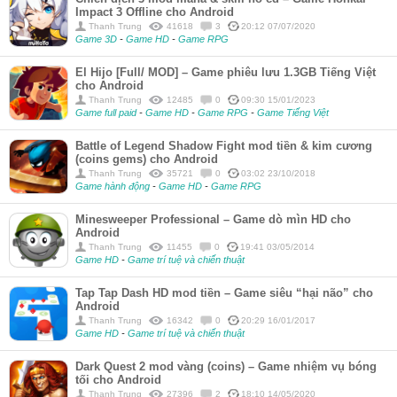
Impact 3 Offline cho Android
Thanh Trung
41618
3
20:12 07/07/2020
Game 3D
-
Game HD
-
Game RPG
El Hijo [Full/ MOD] – Game phiêu lưu 1.3GB Tiếng Việt
cho Android
Thanh Trung
12485
0
09:30 15/01/2023
Game full paid
-
Game HD
-
Game RPG
-
Game Tiếng Việt
Battle of Legend Shadow Fight mod tiền & kim cương
(coins gems) cho Android
Thanh Trung
35721
0
03:02 23/10/2018
Game hành động
-
Game HD
-
Game RPG
Minesweeper Professional – Game dò mìn HD cho
Android
Thanh Trung
11455
0
19:41 03/05/2014
Game HD
-
Game trí tuệ và chiến thuật
Tap Tap Dash HD mod tiền – Game siêu “hại não” cho
Android
Thanh Trung
16342
0
20:29 16/01/2017
Game HD
-
Game trí tuệ và chiến thuật
Dark Quest 2 mod vàng (coins) – Game nhiệm vụ bóng
tối cho Android
Thanh Trung
27396
2
18:10 14/05/2020