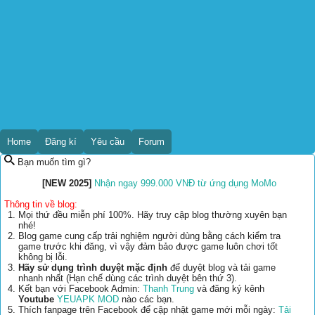
Home
Đăng kí
Yêu cầu
Forum
Bạn muốn tìm gì?
[NEW 2025]
Nhận ngay 999.000 VNĐ từ ứng dụng MoMo
Thông tin về blog:
Mọi thứ đều miễn phí 100%. Hãy truy cập blog thường xuyên bạn
nhé!
Blog game cung cấp trải nghiệm người dùng bằng cách kiểm tra
game trước khi đăng, vì vậy đảm bảo được game luôn chơi tốt
không bị lỗi.
Hãy sử dụng trình duyệt mặc định
để duyệt blog và tải game
nhanh nhất (Hạn chế dùng các trình duyệt bên thứ 3).
Kết bạn với Facebook Admin:
Thanh Trung
và đăng ký kênh
Youtube
YEUAPK MOD
nào các bạn.
Thích fanpage trên Facebook để cập nhật game mới mỗi ngày:
Tải