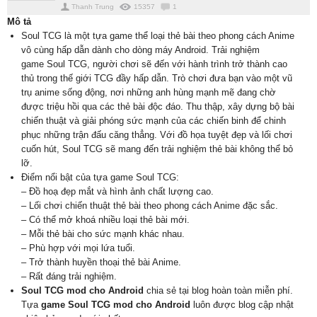
Thanh Trung
15357
1
Mô tả
Soul TCG là một tựa game thể loại thẻ bài theo phong cách Anime
vô cùng hấp dẫn dành cho dòng máy Android. Trải nghiệm
game Soul TCG, người chơi sẽ đến với hành trình trở thành cao
thủ trong thế giới TCG đầy hấp dẫn. Trò chơi đưa bạn vào một vũ
trụ anime sống động, nơi những anh hùng mạnh mẽ đang chờ
được triệu hồi qua các thẻ bài độc đáo. Thu thập, xây dựng bộ bài
chiến thuật và giải phóng sức mạnh của các chiến binh để chinh
phục những trận đấu căng thẳng. Với đồ họa tuyệt đẹp và lối chơi
cuốn hút, Soul TCG sẽ mang đến trải nghiệm thẻ bài không thể bỏ
lỡ.
Điểm nổi bật của tựa game Soul TCG:
– Đồ hoạ đẹp mắt và hình ảnh chất lượng cao.
– Lối chơi chiến thuật thẻ bài theo phong cách Anime đặc sắc.
– Có thể mở khoá nhiều loại thẻ bài mới.
– Mỗi thẻ bài cho sức mạnh khác nhau.
– Phù hợp với mọi lứa tuổi.
– Trở thành huyền thoại thẻ bài Anime.
– Rất đáng trải nghiệm.
Soul TCG mod cho Android
chia sẻ tại blog hoàn toàn miễn phí.
Tựa
game Soul TCG mod cho Android
luôn được blog cập nhật