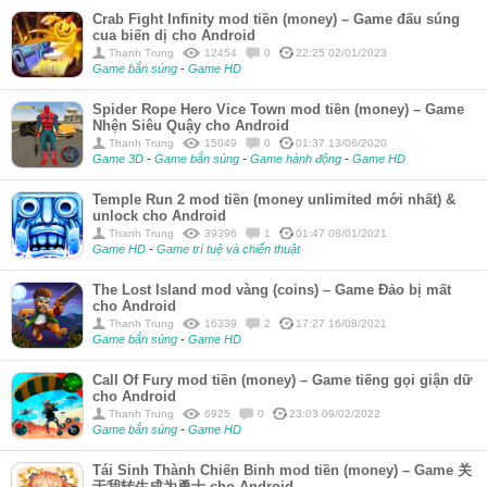
Crab Fight Infinity mod tiền (money) – Game đấu súng
cua biến dị cho Android
Thanh Trung
12454
0
22:25 02/01/2023
Game bắn súng
-
Game HD
Spider Rope Hero Vice Town mod tiền (money) – Game
Nhện Siêu Quậy cho Android
Thanh Trung
15049
0
01:37 13/06/2020
Game 3D
-
Game bắn súng
-
Game hành động
-
Game HD
Temple Run 2 mod tiền (money unlimited mới nhất) &
unlock cho Android
Thanh Trung
39396
1
01:47 08/01/2021
Game HD
-
Game trí tuệ và chiến thuật
The Lost Island mod vàng (coins) – Game Đảo bị mất
cho Android
Thanh Trung
16339
2
17:27 16/08/2021
Game bắn súng
-
Game HD
Call Of Fury mod tiền (money) – Game tiếng gọi giận dữ
cho Android
Thanh Trung
6925
0
23:03 09/02/2022
Game bắn súng
-
Game HD
Tái Sinh Thành Chiến Binh mod tiền (money) – Game 关
于我转生成为勇士 cho Android