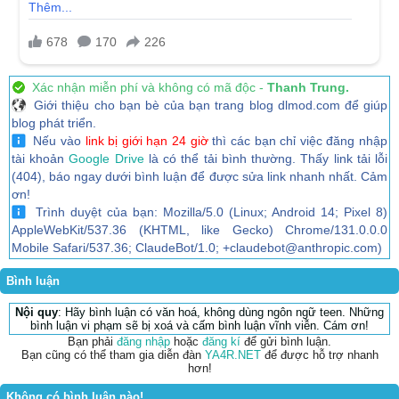
Xác nhận miễn phí và không có mã độc -
Thanh Trung.
Giới thiệu cho bạn bè của bạn trang blog dlmod.com để giúp
blog phát triển.
Nếu vào
link bị giới hạn 24 giờ
thì các bạn chỉ việc đăng nhập
tài khoản
Google Drive
là có thể tải bình thường. Thấy link tải lỗi
(404), báo ngay dưới bình luận để được sửa link nhanh nhất. Cảm
ơn!
Trình duyệt của bạn: Mozilla/5.0 (Linux; Android 14; Pixel 8)
AppleWebKit/537.36 (KHTML, like Gecko) Chrome/131.0.0.0
Mobile Safari/537.36; ClaudeBot/1.0; +claudebot@anthropic.com)
Bình luận
Nội quy
: Hãy bình luận có văn hoá, không dùng ngôn ngữ teen. Những
bình luận vi phạm sẽ bị xoá và cấm bình luận vĩnh viễn. Cám ơn!
Bạn phải
đăng nhập
hoặc
đăng kí
để gửi bình luận.
Bạn cũng có thể tham gia diễn đàn
YA4R.NET
để được hỗ trợ nhanh
hơn!
Không có bình luận nào!