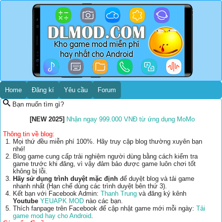
Home
Đăng kí
Yêu cầu
Forum
Bạn muốn tìm gì?
[NEW 2025]
Nhận ngay 999.000 VNĐ từ ứng dụng MoMo
Thông tin về blog:
Mọi thứ đều miễn phí 100%. Hãy truy cập blog thường xuyên bạn
nhé!
Blog game cung cấp trải nghiệm người dùng bằng cách kiểm tra
game trước khi đăng, vì vậy đảm bảo được game luôn chơi tốt
không bị lỗi.
Hãy sử dụng trình duyệt mặc định
để duyệt blog và tải game
nhanh nhất (Hạn chế dùng các trình duyệt bên thứ 3).
Kết bạn với Facebook Admin:
Thanh Trung
và đăng ký kênh
Youtube
YEUAPK MOD
nào các bạn.
Thích fanpage trên Facebook để cập nhật game mới mỗi ngày:
Tải
game mod hay cho Android
.