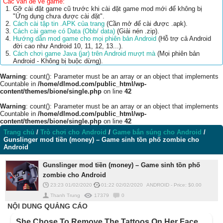
Các vấn đề về game:
Gỡ cài đặt game cũ trước khi cài đặt game mod mới để không bị
"Ứng dụng chưa được cài đặt".
Cách cài tập tin .APK của trang
(Cần mở để cài được .apk).
Cách cài game có Data (Obb/ data)
(Giải nén .zip).
Hướng dẫn mod game cho mọi phiên bản Android
(Hỗ trợ cả Android
đời cao như Android 10, 11, 12, 13...).
Cách chơi game Java (jar) trên Android mượt mà
(Mọi phiên bản
Android - Không bị buộc dừng).
Warning
: count(): Parameter must be an array or an object that implements
Countable in
/home/dlmod.com/public_html/wp-
content/themes/bione/single.php
on line
42
Warning
: count(): Parameter must be an array or an object that implements
Countable in
/home/dlmod.com/public_html/wp-
content/themes/bione/single.php
on line
42
Trang chủ
/
Trò chơi cho Android
/
Game bắn súng cho Android
/
Gunslinger mod tiền (money) – Game sinh tồn phố zombie cho
Android
Gunslinger mod tiền (money) – Game sinh tồn phố
zombie cho Android
23:23 01/02/2020
01:22 02/02/2020
ANDROID
-
Price: $
0.00
Thanh Trung
17379
0