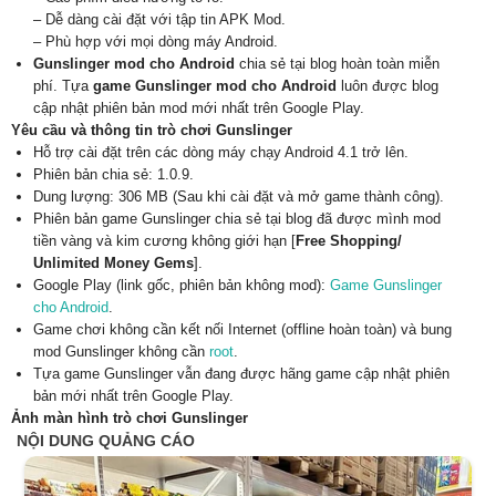
– Dễ dàng cài đặt với tập tin APK Mod.
– Phù hợp với mọi dòng máy Android.
Gunslinger mod cho Android
chia sẻ tại blog hoàn toàn miễn
phí. Tựa
game Gunslinger mod cho Android
luôn được blog
cập nhật phiên bản mod mới nhất trên Google Play.
Yêu cầu và thông tin trò chơi Gunslinger
Hỗ trợ cài đặt trên các dòng máy chạy Android 4.1 trở lên.
Phiên bản chia sẻ: 1.0.9.
Dung lượng: 306 MB (Sau khi cài đặt và mở game thành công).
Phiên bản game Gunslinger chia sẻ tại blog đã được mình mod
tiền vàng và kim cương không giới hạn [
Free Shopping/
Unlimited Money Gems
].
Google Play (link gốc, phiên bản không mod):
Game Gunslinger
cho Android
.
Game chơi không cần kết nối Internet (offline hoàn toàn) và bung
mod Gunslinger không cần
root
.
Tựa game Gunslinger vẫn đang được hãng game cập nhật phiên
bản mới nhất trên Google Play.
Ảnh màn hình trò chơi Gunslinger