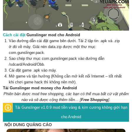
Cách cài đặt
Gunslinger mod cho Android
Vào đường dẫn cài đặt game bên dưới. Tải 2 tập tin .apk và .zip
ở đó về máy. Giải nén data.zip được một thư mục
com.gunslinger.pack.
Sao chép thư mục com.gunslinger.pack vào đường dẫn
/sdcard/Android/Obb.
Cài đặt game .apk vào máy.
Mở game và tận hưởng (Không cần mở kết nối Internet – tốt nhất
khi chơi game hack thì không nên mở).
Tải Gunslinger mod money cho Android
Phiên bản được mod free shopping, các bạn có thể mua bất cứ vật phẩm
nào và sẽ được cộng thêm tiền… [
Free Shopping
].
Tải Gunslinger v1.0.9 mod tiền vàng & kim cương không giới hạn
cho Android