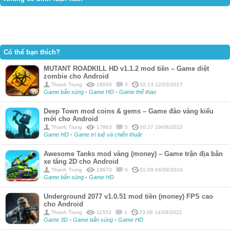
Có thể bạn thích?
MUTANT ROADKILL HD v1.1.2 mod tiền – Game diệt
zombie cho Android
Thanh Trung
18004
0
02:13 12/03/2017
Game bắn súng
-
Game HD
-
Game thể thao
Deep Town mod coins & gems – Game đào vàng kiểu
mới cho Android
Thanh Trung
17863
5
00:27 19/08/2022
Game HD
-
Game trí tuệ và chiến thuật
Awesome Tanks mod vàng (money) – Game trận địa bắn
xe tăng 2D cho Android
Thanh Trung
19870
0
01:09 04/09/2024
Game bắn súng
-
Game HD
Underground 2077 v1.0.51 mod tiền (money) FPS cao
cho Android
Thanh Trung
11552
1
23:08 14/08/2022
Game 3D
-
Game bắn súng
-
Game HD