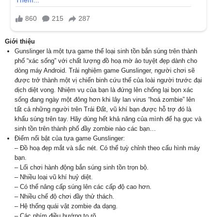
Giới thiệu
Gunslinger là một tựa game thể loại sinh tồn bắn súng trên thành
phố “xác sống” với chất lượng đồ hoạ mờ ảo tuyệt đẹp dành cho
dòng máy Android. Trải nghiệm game Gunslinger, người chơi sẽ
được trở thành một vị chiến binh cứu thế của loài người trước đại
dịch diệt vong. Nhiệm vụ của bạn là đứng lên chống lại bọn xác
sống đang ngày một đông hơn khi lây lan virus “hoá zombie” lên
tất cả những người trên Trái Đất, vũ khí bạn được hỗ trợ đó là
khẩu súng trên tay. Hãy dùng hết khả năng của mình để hạ gục và
sinh tồn trên thành phố đầy zombie nào các bạn…
Điểm nổi bật của tựa game Gunslinger:
– Đồ hoạ đẹp mắt và sắc nét. Có thể tuỳ chỉnh theo cấu hình máy
bạn.
– Lối chơi hành động bắn súng sinh tồn trọn bộ.
– Nhiều loại vũ khí huỷ diệt.
– Có thể nâng cấp súng lên các cấp độ cao hơn.
– Nhiều chế độ chơi đầy thử thách.
– Hệ thống quái vật zombie đa dạng.
– Các phím điều hướng to rõ.