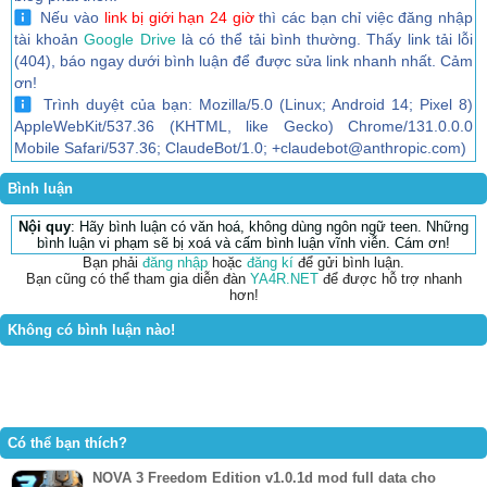
Nếu vào
link bị giới hạn 24 giờ
thì các bạn chỉ việc đăng nhập
tài khoản
Google Drive
là có thể tải bình thường. Thấy link tải lỗi
(404), báo ngay dưới bình luận để được sửa link nhanh nhất. Cảm
ơn!
Trình duyệt của bạn: Mozilla/5.0 (Linux; Android 14; Pixel 8)
AppleWebKit/537.36 (KHTML, like Gecko) Chrome/131.0.0.0
Mobile Safari/537.36; ClaudeBot/1.0; +claudebot@anthropic.com)
Bình luận
Nội quy
: Hãy bình luận có văn hoá, không dùng ngôn ngữ teen. Những
bình luận vi phạm sẽ bị xoá và cấm bình luận vĩnh viễn. Cám ơn!
Bạn phải
đăng nhập
hoặc
đăng kí
để gửi bình luận.
Bạn cũng có thể tham gia diễn đàn
YA4R.NET
để được hỗ trợ nhanh
hơn!
Không có bình luận nào!
Có thể bạn thích?
NOVA 3 Freedom Edition v1.0.1d mod full data cho