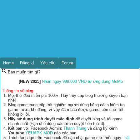
Home
Đăng kí
Yêu cầu
Forum
Bạn muốn tìm gì?
[NEW 2025]
Nhận ngay 999.000 VNĐ từ ứng dụng MoMo
Thông tin về blog:
Mọi thứ đều miễn phí 100%. Hãy truy cập blog thường xuyên bạn
nhé!
Blog game cung cấp trải nghiệm người dùng bằng cách kiểm tra
game trước khi đăng, vì vậy đảm bảo được game luôn chơi tốt
không bị lỗi.
Hãy sử dụng trình duyệt mặc định
để duyệt blog và tải game
nhanh nhất (Hạn chế dùng các trình duyệt bên thứ 3).
Kết bạn với Facebook Admin:
Thanh Trung
và đăng ký kênh
Youtube
YEUAPK MOD
nào các bạn.
Thích fanpage trên Facebook để cập nhật game mới mỗi ngày:
Tải