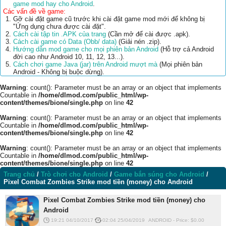
game mod hay cho Android
.
Các vấn đề về game:
Gỡ cài đặt game cũ trước khi cài đặt game mod mới để không bị
"Ứng dụng chưa được cài đặt".
Cách cài tập tin .APK của trang
(Cần mở để cài được .apk).
Cách cài game có Data (Obb/ data)
(Giải nén .zip).
Hướng dẫn mod game cho mọi phiên bản Android
(Hỗ trợ cả Android
đời cao như Android 10, 11, 12, 13...).
Cách chơi game Java (jar) trên Android mượt mà
(Mọi phiên bản
Android - Không bị buộc dừng).
Warning
: count(): Parameter must be an array or an object that implements
Countable in
/home/dlmod.com/public_html/wp-
content/themes/bione/single.php
on line
42
Warning
: count(): Parameter must be an array or an object that implements
Countable in
/home/dlmod.com/public_html/wp-
content/themes/bione/single.php
on line
42
Warning
: count(): Parameter must be an array or an object that implements
Countable in
/home/dlmod.com/public_html/wp-
content/themes/bione/single.php
on line
42
Trang chủ
/
Trò chơi cho Android
/
Game bắn súng cho Android
/
Pixel Combat Zombies Strike mod tiền (money) cho Android
Pixel Combat Zombies Strike mod tiền (money) cho
Android
19:21 04/10/2017
02:04 25/04/2019
ANDROID
-
Price: $
0.00