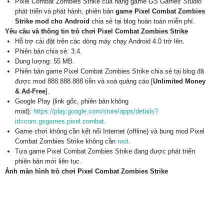
Pixel Combat Zombies Strike của hãng game
GS Games Studio
phát triển và phát hành, phiên bản
game Pixel Combat Zombies
Strike mod cho Android
chia sẻ tại blog hoàn toàn miễn phí.
Yêu cầu và thông tin trò chơi Pixel Combat Zombies Strike
Hỗ trợ cài đặt trên các dòng máy chạy Android 4.0 trở lên.
Phiên bản chia sẻ: 3.4.
Dung lượng: 55 MB.
Phiên bản game Pixel Combat Zombies Strike chia sẻ tại blog đã
được mod 888.888.888 tiền và xoá quảng cáo [
Unlimited Money
& Ad-Free
].
Google Play (link gốc, phiên bản không
mod):
https://play.google.com/store/apps/details?
id=com.gsgames.pixel.combat
.
Game chơi không cần kết nối Internet (offline) và bung mod Pixel
Combat Zombies Strike không cần
root
.
Tựa game Pixel Combat Zombies Strike đang được phát triển
phiên bản mới liên tục.
Ảnh màn hình trò chơi Pixel Combat Zombies Strike