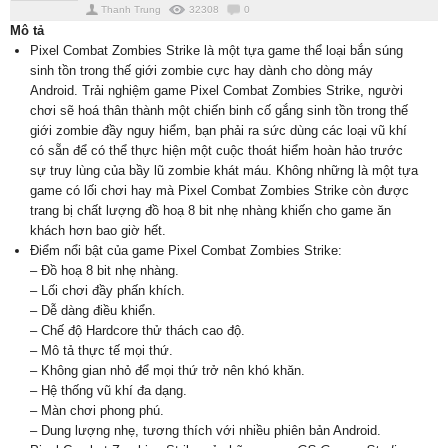
Thanh Trung
32308
0
Mô tả
Pixel Combat Zombies Strike là một tựa game thể loại bắn súng
sinh tồn trong thế giới zombie cực hay dành cho dòng máy
Android. Trải nghiệm game Pixel Combat Zombies Strike, người
chơi sẽ hoá thân thành một chiến binh cố gắng sinh tồn trong thế
giới zombie đầy nguy hiểm, bạn phải ra sức dùng các loại vũ khí
có sẵn để có thể thực hiện một cuộc thoát hiểm hoàn hảo trước
sự truy lùng của bầy lũ zombie khát máu. Không những là một tựa
game có lối chơi hay mà Pixel Combat Zombies Strike còn được
trang bị chất lượng đồ hoạ 8 bit nhẹ nhàng khiến cho game ăn
khách hơn bao giờ hết.
Điểm nổi bật của game Pixel Combat Zombies Strike:
– Đồ hoạ 8 bit nhẹ nhàng.
– Lối chơi đầy phấn khích.
– Dễ dàng điều khiển.
– Chế độ Hardcore thử thách cao độ.
– Mô tả thực tế mọi thứ.
– Không gian nhỏ để mọi thứ trở nên khó khăn.
– Hệ thống vũ khí đa dạng.
– Màn chơi phong phú.
– Dung lượng nhẹ, tương thích với nhiều phiên bản Android.