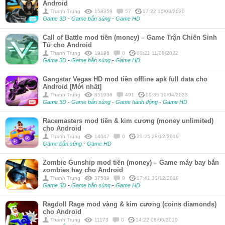
Android
Thanh Trung
158359
57
17:22 15/08/2020
Game 3D
-
Game bắn súng
-
Game HD
Call of Battle mod tiền (money) – Game Trận Chiến Sinh
Tử cho Android
Thanh Trung
19196
0
00:21 11/08/2022
Game 3D
-
Game bắn súng
-
Game HD
Gangstar Vegas HD mod tiền offline apk full data cho
Android [Mới nhất]
Thanh Trung
851036
491
00:35 10/04/2023
Game 3D
-
Game bắn súng
-
Game hành động
-
Game HD
Racemasters mod tiền & kim cương (money unlimited)
cho Android
Thanh Trung
14047
0
21:25 28/12/2019
Game bắn súng
-
Game HD
Zombie Gunship mod tiền (money) – Game máy bay bắn
zombies hay cho Android
Thanh Trung
37509
9
17:41 31/12/2019
Game 3D
-
Game bắn súng
-
Game HD
Ragdoll Rage mod vàng & kim cương (coins diamonds)
cho Android
Thanh Trung
11173
0
14:22 08/06/2019