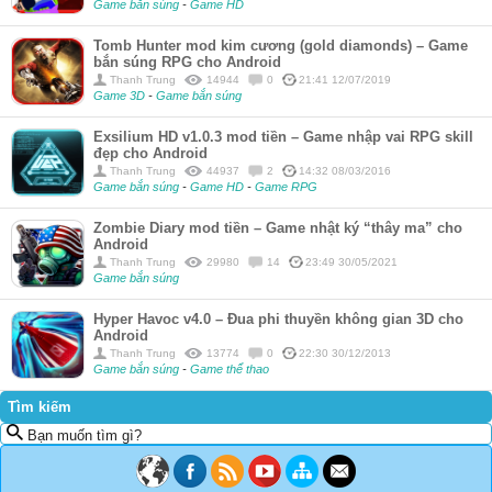
Game bắn súng
-
Game HD
Tomb Hunter mod kim cương (gold diamonds) – Game
bắn súng RPG cho Android
Thanh Trung
14944
0
21:41 12/07/2019
Game 3D
-
Game bắn súng
Exsilium HD v1.0.3 mod tiền – Game nhập vai RPG skill
đẹp cho Android
Thanh Trung
44937
2
14:32 08/03/2016
Game bắn súng
-
Game HD
-
Game RPG
Zombie Diary mod tiền – Game nhật ký “thây ma” cho
Android
Thanh Trung
29980
14
23:49 30/05/2021
Game bắn súng
Hyper Havoc v4.0 – Đua phi thuyền không gian 3D cho
Android
Thanh Trung
13774
0
22:30 30/12/2013
Game bắn súng
-
Game thể thao
Tìm kiếm
Bạn muốn tìm gì?