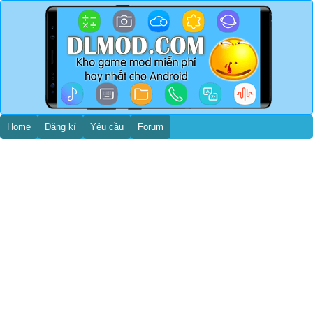
Home
Đăng kí
Yêu cầu
Forum