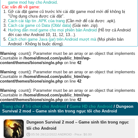
game mod hay cho Android
.
Các vấn đề về game:
Gỡ cài đặt game cũ trước khi cài đặt game mod mới để không bị
"Ứng dụng chưa được cài đặt".
Cách cài tập tin .APK của trang
(Cần mở để cài được .apk).
Cách cài game có Data (Obb/ data)
(Giải nén .zip).
Hướng dẫn mod game cho mọi phiên bản Android
(Hỗ trợ cả Android
đời cao như Android 10, 11, 12, 13...).
Cách chơi game Java (jar) trên Android mượt mà
(Mọi phiên bản
Android - Không bị buộc dừng).
Warning
: count(): Parameter must be an array or an object that implements
Countable in
/home/dlmod.com/public_html/wp-
content/themes/bione/single.php
on line
42
Warning
: count(): Parameter must be an array or an object that implements
Countable in
/home/dlmod.com/public_html/wp-
content/themes/bione/single.php
on line
42
Warning
: count(): Parameter must be an array or an object that implements
Countable in
/home/dlmod.com/public_html/wp-
content/themes/bione/single.php
on line
42
Trang chủ
/
Trò chơi cho Android
/
Game HD cho Android
/
Dungeon
Survival 2 mod – Game sinh tồn trong ngục tối cho Android
Dungeon Survival 2 mod – Game sinh tồn trong ngục
tối cho Android
05:56 28/12/2022
ANDROID
-
Price: $
0.00