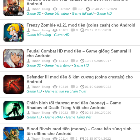
Android
Thanh Trung
313902
398
23:40 27/02/2020
Game 3D
-
Game bắn súng
-
Game full paid
-
Game HD
Frenzy Zombie v1.21 mod tiền (coins cash) cho Android
Thanh Trung
16101
0
20:47 11/06/2018
Game bắn súng
-
Game HD
Feudal Combat HD mod tiền – Game giống Samurai II
cho Android
Thanh Trung
43422
0
13:37 02/05/2017
Game 3D
-
Game hành động
-
Game HD
Defender III mod tiền & kim cương (coins crystals) cho
Android
Thanh Trung
59316
3
01:19 04/08/2022
Game HD
-
Game trí tuệ và chiến thuật
Chiến binh tối thượng mod tiền (money) – Game
Shadow of Death Tiếng Việt cho Android
Thanh Trung
37022
0
02:35 29/12/2020
Game HD
-
Game RPG
-
Game Tiếng Việt
Blood Rivals mod tiền (money) – Game bắn súng sinh
tồn offline cho Android
Thanh Trung
29114
2
05:35 07/04/2022