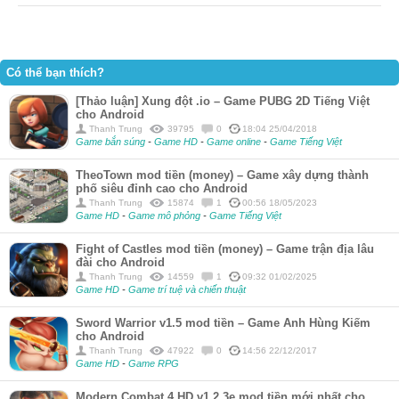
Có thể bạn thích?
[Thảo luận] Xung đột .io – Game PUBG 2D Tiếng Việt
cho Android
Thanh Trung
39795
0
18:04 25/04/2018
Game bắn súng
-
Game HD
-
Game online
-
Game Tiếng Việt
TheoTown mod tiền (money) – Game xây dựng thành
phố siêu đỉnh cao cho Android
Thanh Trung
15874
1
00:56 18/05/2023
Game HD
-
Game mô phỏng
-
Game Tiếng Việt
Fight of Castles mod tiền (money) – Game trận địa lâu
đài cho Android
Thanh Trung
14559
1
09:32 01/02/2025
Game HD
-
Game trí tuệ và chiến thuật
Sword Warrior v1.5 mod tiền – Game Anh Hùng Kiếm
cho Android
Thanh Trung
47922
0
14:56 22/12/2017
Game HD
-
Game RPG
Modern Combat 4 HD v1.2.3e mod tiền mới nhất cho