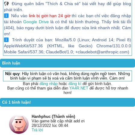
Đừng quên bấm "Thích & Chia sẻ" bài viết hay để giúp blog
phát triển.
Nếu vào
link bị giới hạn 24 giờ
thì các bạn chỉ việc đăng nhập
tài khoản
Google Drive
là có thể tải bình thường. Thấy link tải lỗi
(404), báo ngay dưới bình luận để được sửa link nhanh nhất. Cảm
ơn!
Trình duyệt của bạn: Mozilla/5.0 (Linux; Android 14; Pixel 8)
AppleWebKit/537.36 (KHTML, like Gecko) Chrome/131.0.0.0
Mobile Safari/537.36; ClaudeBot/1.0; +claudebot@anthropic.com)
Bình luận
Nội quy
: Hãy bình luận có văn hoá, không dùng ngôn ngữ teen. Những
bình luận vi phạm sẽ bị xoá và cấm bình luận vĩnh viễn. Cám ơn!
Bạn phải
đăng nhập
hoặc
đăng kí
để gửi bình luận.
Bạn cũng có thể tham gia diễn đàn
YA4R.NET
để được hỗ trợ nhanh
hơn!
Có 1 bình luận!
Hanhphuc (Thành viên)
Vào game bắt cập nhật add ơi
28/12/2022 lúc 08:44
Trả lời