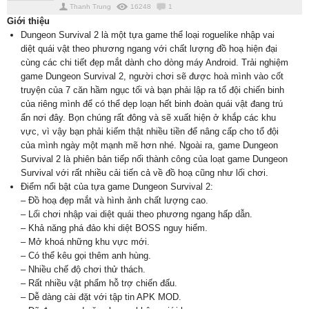
Thanh Trung
16248
1
Giới thiệu
Dungeon Survival 2 là một tựa game thể loại roguelike nhập vai
diệt quái vật theo phương ngang với chất lượng đồ hoạ hiện đại
cùng các chi tiết đẹp mắt dành cho dòng máy Android. Trải nghiệm
game Dungeon Survival 2, người chơi sẽ được hoà mình vào cốt
truyện của 7 căn hầm ngục tối và bạn phải lập ra tổ đội chiến binh
của riêng mình để có thể dẹp loạn hết binh đoàn quái vật đang trú
ẩn nơi đây. Bọn chúng rất đông và sẽ xuất hiện ở khắp các khu
vực, vì vậy bạn phải kiếm thật nhiều tiền để nâng cấp cho tổ đội
của mình ngày một mạnh mẽ hơn nhé. Ngoài ra, game Dungeon
Survival 2 là phiên bản tiếp nối thành công của loạt game Dungeon
Survival với rất nhiều cải tiến cả về đồ hoạ cũng như lối chơi.
Điểm nổi bật của tựa game Dungeon Survival 2:
– Đồ hoạ đẹp mắt và hình ảnh chất lượng cao.
– Lối chơi nhập vai diệt quái theo phương ngang hấp dẫn.
– Khả năng phá đảo khi diệt BOSS nguy hiểm.
– Mở khoá những khu vực mới.
– Có thể kêu gọi thêm anh hùng.
– Nhiều chế độ chơi thử thách.
– Rất nhiều vật phẩm hỗ trợ chiến đấu.
– Dễ dàng cài đặt với tập tin APK MOD.