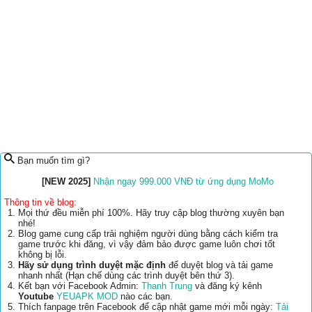
Bạn muốn tìm gì?
[NEW 2025]
Nhận ngay 999.000 VNĐ từ ứng dụng MoMo
Thông tin về blog:
Mọi thứ đều miễn phí 100%. Hãy truy cập blog thường xuyên bạn
nhé!
Blog game cung cấp trải nghiệm người dùng bằng cách kiểm tra
game trước khi đăng, vì vậy đảm bảo được game luôn chơi tốt
không bị lỗi.
Hãy sử dụng trình duyệt mặc định
để duyệt blog và tải game
nhanh nhất (Hạn chế dùng các trình duyệt bên thứ 3).
Kết bạn với Facebook Admin:
Thanh Trung
và đăng ký kênh
Youtube
YEUAPK MOD
nào các bạn.
Thích fanpage trên Facebook để cập nhật game mới mỗi ngày:
Tải