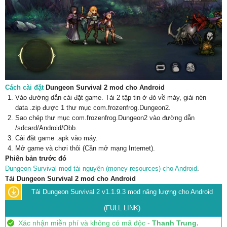
Cách cài đặt
Dungeon Survival 2 mod cho Android
Vào đường dẫn cài đặt game. Tải 2 tập tin ở đó về máy, giải nén
data .zip được 1 thư mục com.frozenfrog.Dungeon2.
Sao chép thư mục com.frozenfrog.Dungeon2 vào đường dẫn
/sdcard/Android/Obb.
Cài đặt game .apk vào máy.
Mở game và chơi thôi (Cần mở mạng Internet).
Phiên bản trước đó
Dungeon Survival mod tài nguyên (money resources) cho Android
.
Tải Dungeon Survival 2 mod cho Android
Tải Dungeon Survival 2 v1.1.9.3 mod năng lượng cho Android
(FULL LINK)
Xác nhận miễn phí và không có mã độc -
Thanh Trung.