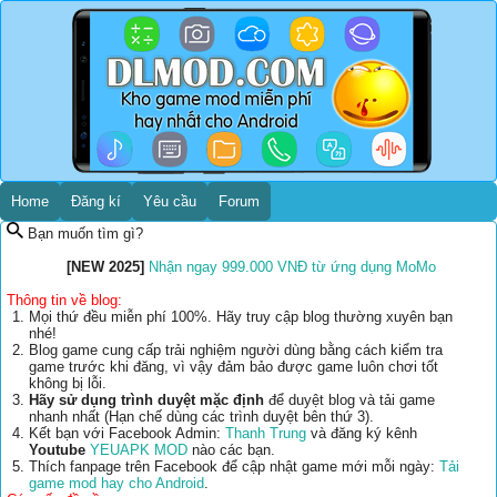
Home
Đăng kí
Yêu cầu
Forum
Bạn muốn tìm gì?
[NEW 2025]
Nhận ngay 999.000 VNĐ từ ứng dụng MoMo
Thông tin về blog:
Mọi thứ đều miễn phí 100%. Hãy truy cập blog thường xuyên bạn
nhé!
Blog game cung cấp trải nghiệm người dùng bằng cách kiểm tra
game trước khi đăng, vì vậy đảm bảo được game luôn chơi tốt
không bị lỗi.
Hãy sử dụng trình duyệt mặc định
để duyệt blog và tải game
nhanh nhất (Hạn chế dùng các trình duyệt bên thứ 3).
Kết bạn với Facebook Admin:
Thanh Trung
và đăng ký kênh
Youtube
YEUAPK MOD
nào các bạn.
Thích fanpage trên Facebook để cập nhật game mới mỗi ngày:
Tải
game mod hay cho Android
.