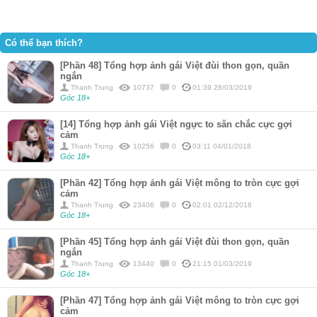
Có thể bạn thích?
[Phần 48] Tổng hợp ảnh gái Việt đùi thon gọn, quần
ngắn
Thanh Trung
10737
0
01:39 28/03/2019
Góc 18+
[14] Tổng hợp ảnh gái Việt ngực to săn chắc cực gợi
cảm
Thanh Trung
10256
0
03:11 04/01/2018
Góc 18+
[Phần 42] Tổng hợp ảnh gái Việt mông to tròn cực gợi
cảm
Thanh Trung
23406
0
02:01 02/12/2018
Góc 18+
[Phần 45] Tổng hợp ảnh gái Việt đùi thon gọn, quần
ngắn
Thanh Trung
13440
0
21:15 01/03/2019
Góc 18+
[Phần 47] Tổng hợp ảnh gái Việt mông to tròn cực gợi
cảm