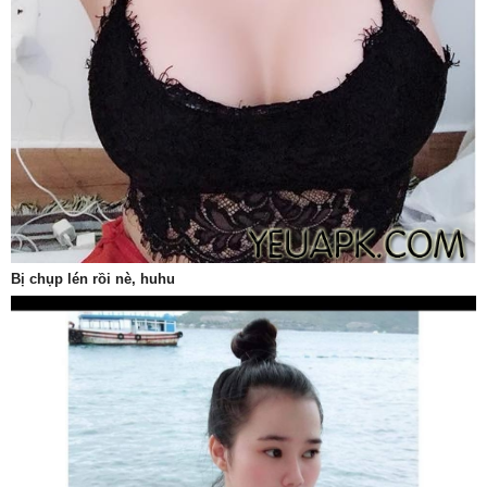
Bị chụp lén rồi nè, huhu