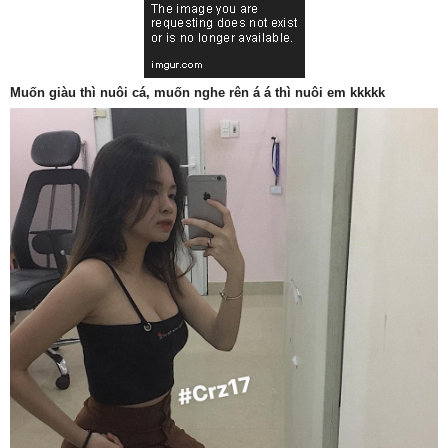
Muốn giàu thì nuôi cá, muốn nghe rên á á thì nuôi em kkkkk