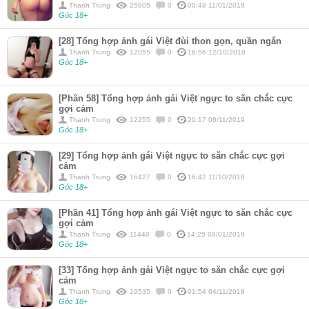
Thanh Trung
25805
0
00:48 11/01/2019
Góc 18+
[28] Tổng hợp ảnh gái Việt đùi thon gọn, quần ngắn
Thanh Trung
12055
0
16:56 12/10/2018
Góc 18+
[Phần 58] Tổng hợp ảnh gái Việt ngực to săn chắc cực
gợi cảm
Thanh Trung
12255
0
20:17 08/11/2019
Góc 18+
[29] Tổng hợp ảnh gái Việt ngực to săn chắc cực gợi
cảm
Thanh Trung
16427
0
16:42 11/10/2018
Góc 18+
[Phần 41] Tổng hợp ảnh gái Việt ngực to săn chắc cực
gợi cảm
Thanh Trung
11440
0
14:25 08/01/2019
Góc 18+
[33] Tổng hợp ảnh gái Việt ngực to săn chắc cực gợi
cảm
Thanh Trung
19535
0
01:54 04/11/2018
Góc 18+