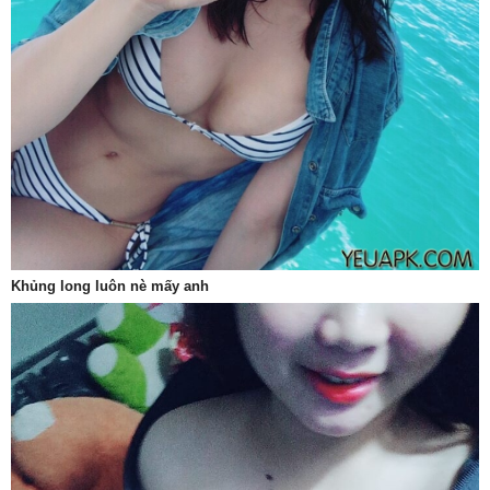
Khủng long luôn nè mấy anh