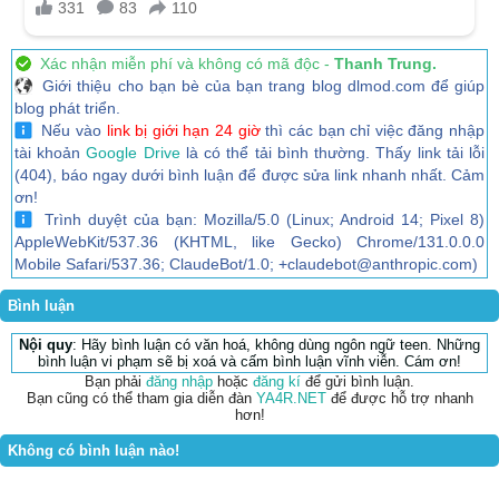
Xác nhận miễn phí và không có mã độc -
Thanh Trung.
Giới thiệu cho bạn bè của bạn trang blog dlmod.com để giúp
blog phát triển.
Nếu vào
link bị giới hạn 24 giờ
thì các bạn chỉ việc đăng nhập
tài khoản
Google Drive
là có thể tải bình thường. Thấy link tải lỗi
(404), báo ngay dưới bình luận để được sửa link nhanh nhất. Cảm
ơn!
Trình duyệt của bạn: Mozilla/5.0 (Linux; Android 14; Pixel 8)
AppleWebKit/537.36 (KHTML, like Gecko) Chrome/131.0.0.0
Mobile Safari/537.36; ClaudeBot/1.0; +claudebot@anthropic.com)
Bình luận
Nội quy
: Hãy bình luận có văn hoá, không dùng ngôn ngữ teen. Những
bình luận vi phạm sẽ bị xoá và cấm bình luận vĩnh viễn. Cám ơn!
Bạn phải
đăng nhập
hoặc
đăng kí
để gửi bình luận.
Bạn cũng có thể tham gia diễn đàn
YA4R.NET
để được hỗ trợ nhanh
hơn!
Không có bình luận nào!