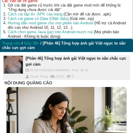
Các vấn đề về game:
Gỡ cài đặt game cũ trước khi cài đặt game mod mới để không bị
"Ứng dụng chưa được cài đặt".
Cách cài tập tin .APK của trang
(Cần mở để cài được .apk).
Cách cài game có Data (Obb/ data)
(Giải nén .zip).
Hướng dẫn mod game cho mọi phiên bản Android
(Hỗ trợ cả Android
đời cao như Android 10, 11, 12, 13...).
Cách chơi game Java (jar) trên Android mượt mà
(Mọi phiên bản
Android - Không bị buộc dừng).
Trang chủ
/
Góc 18+
/
[Phần 46] Tổng hợp ảnh gái Việt ngực to săn
chắc cực gợi cảm
[Phần 46] Tổng hợp ảnh gái Việt ngực to săn chắc cực
gợi cảm
01:06 22/02/2019
ANDROID
-
Price: $
0.00
Thanh Trung
11125
0