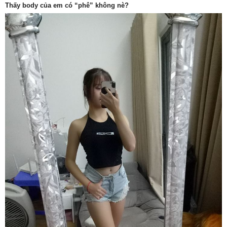
Thấy body của em có “phê” không nè?