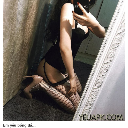
Em yêu bóng đá…