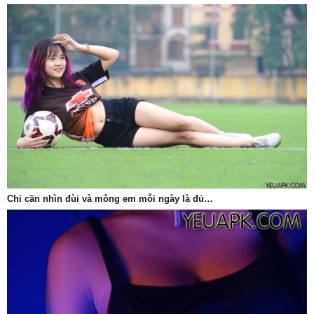
Chỉ cần nhìn đùi và mông em mỗi ngày là đủ…