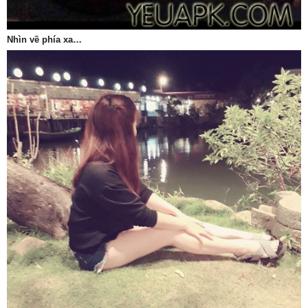
Nhìn về phía xa…