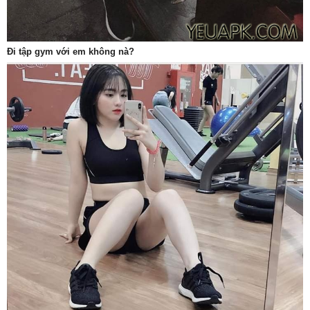
Đi tập gym với em không nà?