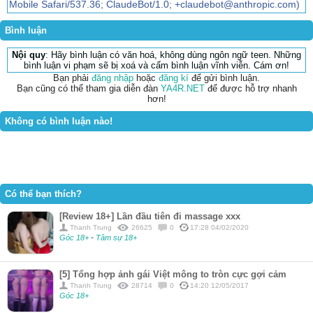
Mobile Safari/537.36; ClaudeBot/1.0; +claudebot@anthropic.com)
Bình luận
Nội quy
: Hãy bình luận có văn hoá, không dùng ngôn ngữ teen. Những
bình luận vi phạm sẽ bị xoá và cấm bình luận vĩnh viễn. Cám ơn!
Bạn phải
đăng nhập
hoặc
đăng kí
để gửi bình luận.
Bạn cũng có thể tham gia diễn đàn
YA4R.NET
để được hỗ trợ nhanh
hơn!
Không có bình luận nào!
Có thể bạn thích?
[Review 18+] Lần đầu tiên đi massage xxx
Thanh Trung
26625
0
17:28 04/02/2020
Góc 18+
-
Tâm sự 18+
[5] Tổng hợp ảnh gái Việt mông to tròn cực gợi cảm
Thanh Trung
28714
0
14:20 12/05/2017
Góc 18+