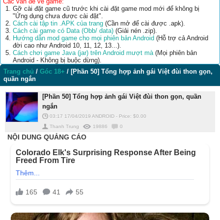
Các vấn đề về game:
Gỡ cài đặt game cũ trước khi cài đặt game mod mới để không bị
"Ứng dụng chưa được cài đặt".
Cách cài tập tin .APK của trang
(Cần mở để cài được .apk).
Cách cài game có Data (Obb/ data)
(Giải nén .zip).
Hướng dẫn mod game cho mọi phiên bản Android
(Hỗ trợ cả Android
đời cao như Android 10, 11, 12, 13...).
Cách chơi game Java (jar) trên Android mượt mà
(Mọi phiên bản
Android - Không bị buộc dừng).
Trang chủ
/
Góc 18+
/
[Phần 50] Tổng hợp ảnh gái Việt đùi thon gọn,
quần ngắn
[Phần 50] Tổng hợp ảnh gái Việt đùi thon gọn, quần
ngắn
03:17 17/04/2019
ANDROID
-
Price: $
0.00
Thanh Trung
19886
0