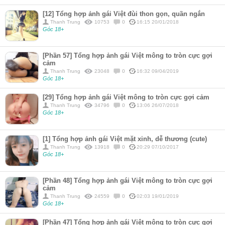
[12] Tổng hợp ảnh gái Việt đùi thon gọn, quần ngắn
Thanh Trung
10753
0
16:15 20/01/2018
Góc 18+
[Phần 57] Tổng hợp ảnh gái Việt mông to tròn cực gợi
cảm
Thanh Trung
23048
0
16:32 09/04/2019
Góc 18+
[29] Tổng hợp ảnh gái Việt mông to tròn cực gợi cảm
Thanh Trung
34796
0
13:06 26/07/2018
Góc 18+
[1] Tổng hợp ảnh gái Việt mặt xinh, dễ thương (cute)
Thanh Trung
13918
0
20:29 07/10/2017
Góc 18+
[Phần 48] Tổng hợp ảnh gái Việt mông to tròn cực gợi
cảm
Thanh Trung
24559
0
02:03 19/01/2019
Góc 18+
[Phần 47] Tổng hợp ảnh gái Việt mông to tròn cực gợi