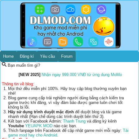
Home
Đăng kí
Yêu cầu
Forum
Bạn muốn tìm gì?
[NEW 2025]
Nhận ngay 999.000 VNĐ từ ứng dụng MoMo
Thông tin về blog:
Mọi thứ đều miễn phí 100%. Hãy truy cập blog thường xuyên bạn
nhé!
Blog game cung cấp trải nghiệm người dùng bằng cách kiểm tra
game trước khi đăng, vì vậy đảm bảo được game luôn chơi tốt
không bị lỗi.
Hãy sử dụng trình duyệt mặc định
để duyệt blog và tải game
nhanh nhất (Hạn chế dùng các trình duyệt bên thứ 3).
Kết bạn với Facebook Admin:
Thanh Trung
và đăng ký kênh
Youtube
YEUAPK MOD
nào các bạn.
Thích fanpage trên Facebook để cập nhật game mới mỗi ngày:
Tải
game mod hay cho Android
.