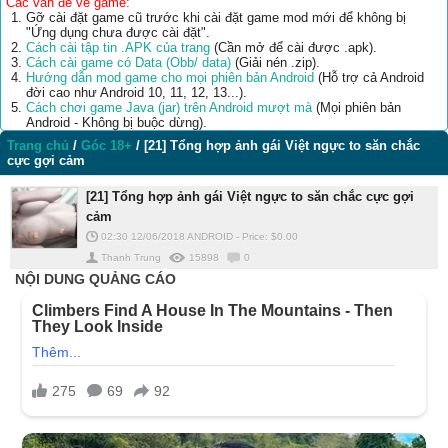
Các vấn đề về game:
Gỡ cài đặt game cũ trước khi cài đặt game mod mới để không bị
"Ứng dụng chưa được cài đặt".
Cách cài tập tin .APK của trang
(Cần mở để cài được .apk).
Cách cài game có Data (Obb/ data)
(Giải nén .zip).
Hướng dẫn mod game cho mọi phiên bản Android
(Hỗ trợ cả Android
đời cao như Android 10, 11, 12, 13...).
Cách chơi game Java (jar) trên Android mượt mà
(Mọi phiên bản
Android - Không bị buộc dừng).
Trang chủ
/
Góc 18+
/
[21] Tổng hợp ảnh gái Việt ngực to săn chắc
cực gợi cảm
[21] Tổng hợp ảnh gái Việt ngực to săn chắc cực gợi
cảm
02:30 12/06/2018
ANDROID
-
Price: $
0.00
Thanh Trung
15898
0