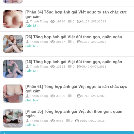
[Phần 34] Tổng hợp ảnh gái Việt ngực to săn chắc cực
gợi cảm
Thanh Trung
19816
0
01:58 10/11/2018
Góc 18+
[26] Tổng hợp ảnh gái Việt đùi thon gọn, quần ngắn
Thanh Trung
25577
0
01:38 12/09/2018
Góc 18+
[16] Tổng hợp ảnh gái Việt đùi thon gọn, quần ngắn
Thanh Trung
13323
0
00:49 04/04/2018
Góc 18+
[Phần 61] Tổng hợp ảnh gái Việt ngực to săn chắc cực
gợi cảm
Thanh Trung
31899
0
01:43 12/01/2020
Góc 18+
[Phần 35] Tổng hợp ảnh gái Việt đùi thon gọn, quần
ngắn
Thanh Trung
9466
0
16:02 06/12/2018
Góc 18+