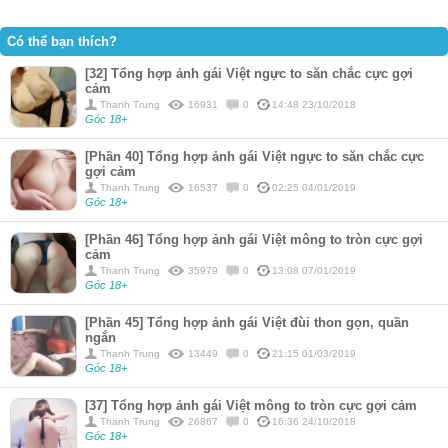
Có thể bạn thích?
[32] Tổng hợp ảnh gái Việt ngực to săn chắc cực gợi
cảm
Thanh Trung
16931
0
14:48 23/10/2018
Góc 18+
[Phần 40] Tổng hợp ảnh gái Việt ngực to săn chắc cực
gợi cảm
Thanh Trung
16537
0
02:25 04/01/2019
Góc 18+
[Phần 46] Tổng hợp ảnh gái Việt mông to tròn cực gợi
cảm
Thanh Trung
35979
0
13:08 07/01/2019
Góc 18+
[Phần 45] Tổng hợp ảnh gái Việt đùi thon gọn, quần
ngắn
Thanh Trung
13449
0
21:15 01/03/2019
Góc 18+
[37] Tổng hợp ảnh gái Việt mông to tròn cực gợi cảm
Thanh Trung
26867
0
16:36 24/10/2018
Góc 18+