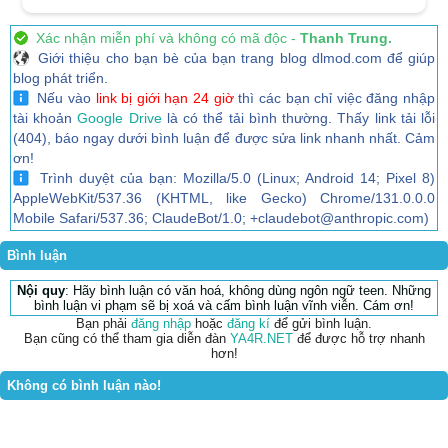
Xác nhận miễn phí và không có mã độc -
Thanh Trung.
Giới thiệu cho bạn bè của bạn trang blog dlmod.com để giúp
blog phát triển.
Nếu vào
link bị giới hạn 24 giờ
thì các bạn chỉ việc đăng nhập
tài khoản
Google Drive
là có thể tải bình thường. Thấy link tải lỗi
(404), báo ngay dưới bình luận để được sửa link nhanh nhất. Cảm
ơn!
Trình duyệt của bạn: Mozilla/5.0 (Linux; Android 14; Pixel 8)
AppleWebKit/537.36 (KHTML, like Gecko) Chrome/131.0.0.0
Mobile Safari/537.36; ClaudeBot/1.0; +claudebot@anthropic.com)
Bình luận
Nội quy
: Hãy bình luận có văn hoá, không dùng ngôn ngữ teen. Những
bình luận vi phạm sẽ bị xoá và cấm bình luận vĩnh viễn. Cám ơn!
Bạn phải
đăng nhập
hoặc
đăng kí
để gửi bình luận.
Bạn cũng có thể tham gia diễn đàn
YA4R.NET
để được hỗ trợ nhanh
hơn!
Không có bình luận nào!