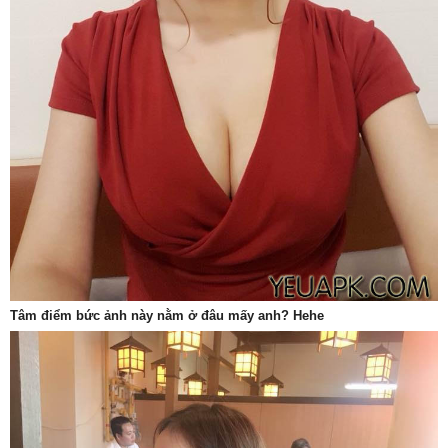
Tâm điểm bức ảnh này nằm ở đâu mấy anh? Hehe