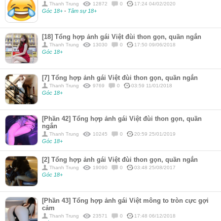
Thanh Trung
12872
0
17:24 04/02/2020
Góc 18+
-
Tâm sự 18+
[18] Tổng hợp ảnh gái Việt đùi thon gọn, quần ngắn
Thanh Trung
13030
0
17:50 09/06/2018
Góc 18+
[7] Tổng hợp ảnh gái Việt đùi thon gọn, quần ngắn
Thanh Trung
9769
0
03:59 11/01/2018
Góc 18+
[Phần 42] Tổng hợp ảnh gái Việt đùi thon gọn, quần
ngắn
Thanh Trung
10245
0
20:59 25/01/2019
Góc 18+
[2] Tổng hợp ảnh gái Việt đùi thon gọn, quần ngắn
Thanh Trung
19090
0
03:48 25/08/2017
Góc 18+
[Phần 43] Tổng hợp ảnh gái Việt mông to tròn cực gợi
cảm
Thanh Trung
23571
0
17:48 06/12/2018