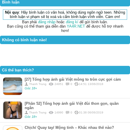
Bình luận
Nội quy
: Hãy bình luận có văn hoá, không dùng ngôn ngữ teen. Những
bình luận vi phạm sẽ bị xoá và cấm bình luận vĩnh viễn. Cám ơn!
Bạn phải
đăng nhập
hoặc
đăng kí
để gửi bình luận.
Bạn cũng có thể tham gia diễn đàn
YA4R.NET
để được hỗ trợ nhanh
hơn!
Không có bình luận nào!
Có thể bạn thích?
[27] Tổng hợp ảnh gái Việt mông to tròn cực gợi cảm
Thanh Trung
24951
0
14:51 13/06/2018
Góc 18+
[Phần 52] Tổng hợp ảnh gái Việt đùi thon gọn, quần
ngắn
Thanh Trung
14990
0
01:38 06/06/2019
Góc 18+
Chịch/ Quay tay/ Mộng tinh – Khác nhau thế nào?