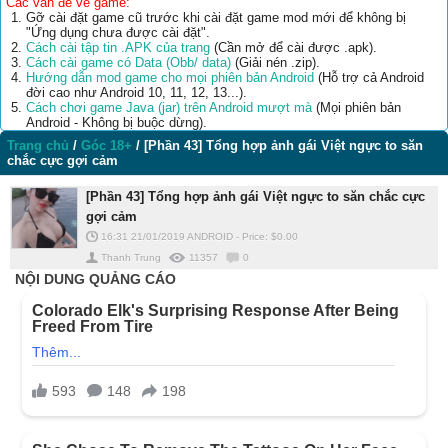
Các vấn đề về game:
Gỡ cài đặt game cũ trước khi cài đặt game mod mới để không bị
"Ứng dụng chưa được cài đặt".
Cách cài tập tin .APK của trang
(Cần mở để cài được .apk).
Cách cài game có Data (Obb/ data)
(Giải nén .zip).
Hướng dẫn mod game cho mọi phiên bản Android
(Hỗ trợ cả Android
đời cao như Android 10, 11, 12, 13...).
Cách chơi game Java (jar) trên Android mượt mà
(Mọi phiên bản
Android - Không bị buộc dừng).
Trang chủ
/
Góc 18+
/
[Phần 43] Tổng hợp ảnh gái Việt ngực to săn
chắc cực gợi cảm
[Phần 43] Tổng hợp ảnh gái Việt ngực to săn chắc cực
gợi cảm
16:31 21/01/2019
ANDROID
-
Price: $
0.00
Thanh Trung
11357
0