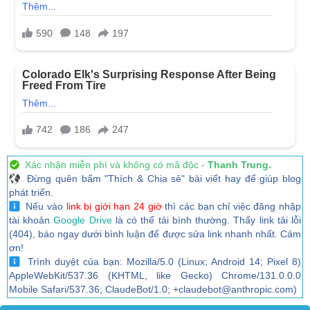
Xác nhận miễn phí và không có mã độc -
Thanh Trung.
Đừng quên bấm "Thích & Chia sẻ" bài viết hay để giúp blog
phát triển.
Nếu vào
link bị giới hạn 24 giờ
thì các bạn chỉ việc đăng nhập
tài khoản
Google Drive
là có thể tải bình thường. Thấy link tải lỗi
(404), báo ngay dưới bình luận để được sửa link nhanh nhất. Cảm
ơn!
Trình duyệt của bạn: Mozilla/5.0 (Linux; Android 14; Pixel 8)
AppleWebKit/537.36 (KHTML, like Gecko) Chrome/131.0.0.0
Mobile Safari/537.36; ClaudeBot/1.0; +claudebot@anthropic.com)