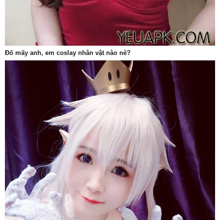
Đố mấy anh, em coslay nhân vật nào nè?