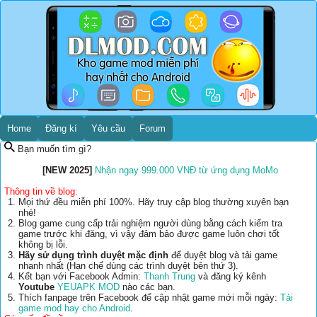
Home
Đăng kí
Yêu cầu
Forum
Bạn muốn tìm gì?
[NEW 2025]
Nhận ngay 999.000 VNĐ từ ứng dụng MoMo
Thông tin về blog:
Mọi thứ đều miễn phí 100%. Hãy truy cập blog thường xuyên bạn
nhé!
Blog game cung cấp trải nghiệm người dùng bằng cách kiểm tra
game trước khi đăng, vì vậy đảm bảo được game luôn chơi tốt
không bị lỗi.
Hãy sử dụng trình duyệt mặc định
để duyệt blog và tải game
nhanh nhất (Hạn chế dùng các trình duyệt bên thứ 3).
Kết bạn với Facebook Admin:
Thanh Trung
và đăng ký kênh
Youtube
YEUAPK MOD
nào các bạn.
Thích fanpage trên Facebook để cập nhật game mới mỗi ngày:
Tải
game mod hay cho Android
.