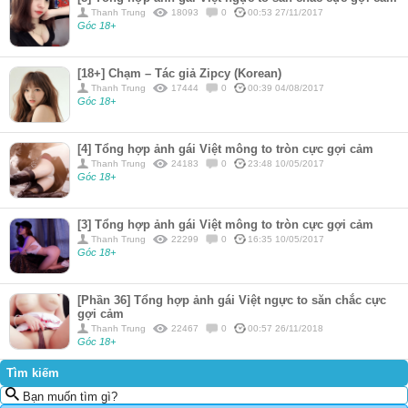
Thanh Trung
18093
0
00:53 27/11/2017
Góc 18+
[18+] Chạm – Tác giả Zipcy (Korean)
Thanh Trung
17444
0
00:39 04/08/2017
Góc 18+
[4] Tổng hợp ảnh gái Việt mông to tròn cực gợi cảm
Thanh Trung
24183
0
23:48 10/05/2017
Góc 18+
[3] Tổng hợp ảnh gái Việt mông to tròn cực gợi cảm
Thanh Trung
22299
0
16:35 10/05/2017
Góc 18+
[Phần 36] Tổng hợp ảnh gái Việt ngực to săn chắc cực
gợi cảm
Thanh Trung
22467
0
00:57 26/11/2018
Góc 18+
Tìm kiếm
Bạn muốn tìm gì?