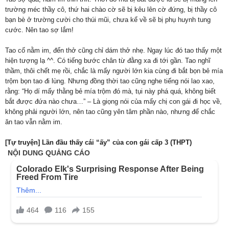
trường méc thầy cô, thứ hai chào cờ sẽ bị kêu lên cờ đứng, bị thầy cô
bạn bè ở trường cười cho thúi mũi, chưa kể về sẽ bị phụ huynh tung
cước. Nên tao sợ lắm!
Tao cố nằm im, đến thở cũng chỉ dám thở nhẹ. Ngay lúc đó tao thấy một
hiện tượng lạ ^^. Có tiếng bước chân từ đằng xa đi tới gần. Tao nghĩ
thầm, thôi chết mẹ rồi, chắc là mấy người lớn kia cùng đi bắt bọn bẻ mía
trộm bọn tao đi lùng. Nhưng đồng thời tao cũng nghe tiếng nói lao xao,
rằng: “Họ dí mấy thằng bẻ mía trộm đó mà, tụi này phá quá, không biết
bắt được đứa nào chưa…” – Là giọng nói của mấy chị con gái đi học về,
không phải người lớn, nên tao cũng yên tâm phần nào, nhưng để chắc
ăn tao vẫn nằm im.
[Tự truyện] Lần đầu thấy cái “ấy” của con gái cấp 3 (THPT)