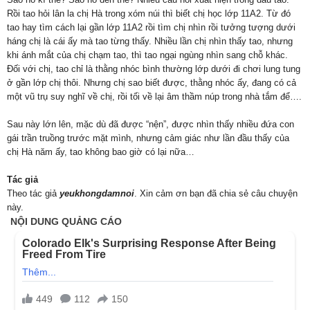
Rồi tao hỏi lân la chị Hà trong xóm núi thì biết chị học lớp 11A2. Từ đó
tao hay tìm cách lại gần lớp 11A2 rồi tìm chị nhìn rồi tưởng tượng dưới
háng chị là cái ấy mà tao từng thấy. Nhiều lần chị nhìn thấy tao, nhưng
khi ánh mắt của chị chạm tao, thì tao ngại ngùng nhìn sang chỗ khác.
Đối với chị, tao chỉ là thằng nhóc bình thường lớp dưới đi chơi lung tung
ở gần lớp chị thôi. Nhưng chị sao biết được, thằng nhóc ấy, đang có cả
một vũ trụ suy nghĩ về chị, rồi tối về lại âm thầm núp trong nhà tắm để….
Sau này lớn lên, mặc dù đã được “nện”, được nhìn thấy nhiều đứa con
gái trần truồng trước mặt mình, nhưng cảm giác như lần đầu thấy của
chị Hà năm ấy, tao không bao giờ có lại nữa…
Tác giả
Theo tác giả
yeukhongdamnoi
. Xin cảm ơn bạn đã chia sẻ câu chuyện
này.