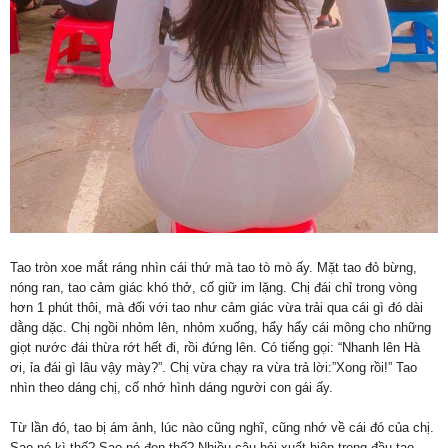
Tao tròn xoe mắt ráng nhìn cái thứ mà tao tò mò ấy. Mặt tao đỏ bừng,
nóng ran, tao cảm giác khó thở, cố giữ im lặng. Chị đái chỉ trong vòng
hơn 1 phút thôi, mà đối với tao như cảm giác vừa trải qua cái gì đó dài
dằng dặc. Chị ngồi nhỏm lên, nhỏm xuống, hẩy hẩy cái mông cho những
giọt nước đái thừa rớt hết đi, rồi đứng lên. Có tiếng gọi: “Nhanh lên Hà
ơi, ỉa đái gì lâu vậy mày?”. Chị vừa chạy ra vừa trả lời:”Xong rồi!” Tao
nhìn theo dáng chị, cố nhớ hình dáng người con gái ấy.
Từ lần đó, tao bị ám ảnh, lúc nào cũng nghĩ, cũng nhớ về cái đó của chị.
Sao nó kì thế? Sao nó đen thế? Nhiều câu hỏi xuất hiện trong đầu tao.