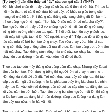
[Tự truyện] Lần đầu thấy cái “ấy” của con gái cấp 3 (THPT)
Đến khi chơi chán rồi, thấy cũng đã chiều, cả lũ tính đi về nhà. Thì tao lại
nổi máu tham, rủ cả lũ mỗi đứa bẻ vài cây, bẻ khúc ra giấu trong cặp
mang về nhà tối ăn. Khi thằng nào thằng nấy đang chổng đít lên bẻ mía
thì có tiếng người lớn quát: “Bọn bây ở đâu mà tới bẻ mía phá đấy?”.
Tao ngước lên thì thấy có 2 vợ chồng người lớn đi làm đồng về đang
đứng trên đường nhìn bọn tao quát. Thì ôi thôi, tao hồn bay phách lạc,
mặt mày tái ngắt, tao hô lên “Có người, chạy đi”. Tiếp sau đó là tiếng rào
rào của mía đổ bởi bọn tao tông chạy. Tao vừa chạy vừa nhìn lại sau
lưng còn thấy ông chồng cầm cái rựa dí theo, làm tao càng sợ, cứ nhắm
mắt mà chạy. Tao không rành đồng mía chỗ này, sợ chạy lạc, nên tao
chạy lên con đường mòn dẫn vào xóm núi để dễ thoát.
Theo sau tao còn mấy thằng nữa cũng cắm đầu chạy. Nhưng đây là sai
lầm của bọn tao. Trên đường trống thì người lớn lại chạy nhanh hơn.
Nên ông kia đuổi tới sát đít. Tới một khúc cua, cây cối rập rạp, thì tao
vấp cục đá, ngã sài soàng, nhìn lại phía sau thấy ông kia chưa kịp nhìn
thấy, tao lăn vào luôn vệ đường, sẵn có bụi lau sậy rậm rạp đằng đó, tao
lủi vào, nằm im trốn luôn. Tao nằm trong bụi rậm ngước mặt lên thì cũng
là lúc bọn bạn tao đang bị dí trên đường, đằng sau là ông kia đang lăm
lăm cây rựa nữa, nhìn hãi vãi nồi.
Tao sợ quá, nằm im thin thít. Thời đó mà bị bắt được là sẽ bị mang lên