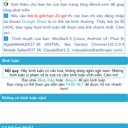
Giới thiệu cho bạn bè của bạn trang blog dlmod.com để giúp
blog phát triển.
Nếu vào
link bị giới hạn 24 giờ
thì các bạn chỉ việc đăng nhập
tài khoản
Google Drive
là có thể tải bình thường. Thấy link tải lỗi
(404), báo ngay dưới bình luận để được sửa link nhanh nhất. Cảm
ơn!
Trình duyệt của bạn: Mozilla/5.0 (Linux; Android 14; Pixel 8)
AppleWebKit/537.36 (KHTML, like Gecko) Chrome/131.0.0.0
Mobile Safari/537.36; ClaudeBot/1.0; +claudebot@anthropic.com)
Bình luận
Nội quy
: Hãy bình luận có văn hoá, không dùng ngôn ngữ teen. Những
bình luận vi phạm sẽ bị xoá và cấm bình luận vĩnh viễn. Cám ơn!
Bạn phải
đăng nhập
hoặc
đăng kí
để gửi bình luận.
Bạn cũng có thể tham gia diễn đàn
YA4R.NET
để được hỗ trợ nhanh
hơn!
Không có bình luận nào!
Có thể bạn thích?