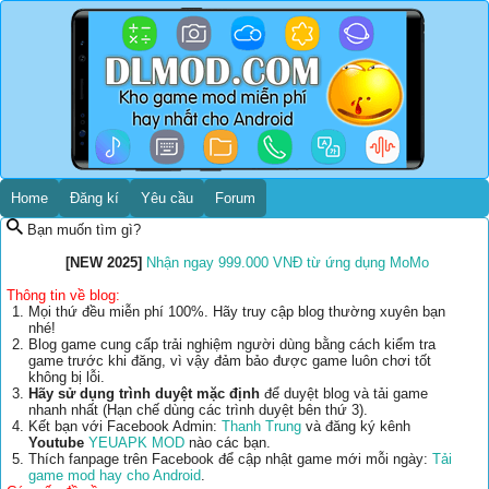
Home
Đăng kí
Yêu cầu
Forum
Bạn muốn tìm gì?
[NEW 2025]
Nhận ngay 999.000 VNĐ từ ứng dụng MoMo
Thông tin về blog:
Mọi thứ đều miễn phí 100%. Hãy truy cập blog thường xuyên bạn
nhé!
Blog game cung cấp trải nghiệm người dùng bằng cách kiểm tra
game trước khi đăng, vì vậy đảm bảo được game luôn chơi tốt
không bị lỗi.
Hãy sử dụng trình duyệt mặc định
để duyệt blog và tải game
nhanh nhất (Hạn chế dùng các trình duyệt bên thứ 3).
Kết bạn với Facebook Admin:
Thanh Trung
và đăng ký kênh
Youtube
YEUAPK MOD
nào các bạn.
Thích fanpage trên Facebook để cập nhật game mới mỗi ngày:
Tải
game mod hay cho Android
.