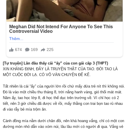
[Tự truyện] Lần đầu thấy cái “ấy” của con gái cấp 3 (THPT)
XIN KHẲNG ĐỊNH, ĐÂY LÀ TRUYỆN THẬT CỦA TAO. ĐỜI TAO LÀ
MỘT CUỘC ĐỜI LẠ. CÓ VÔ VÀN CHUYỆN ĐỂ KỂ.
Tất nhiên là cái “ấy” của người lớn rồi chứ mấy đứa trẻ nít thì không nói.
Đó là vào một chiều thu tháng 8, trời nắng hanh vàng, gió thổi mát mát.
Năm ấy, tao học lớp 8, đi học thể dục trên trường về. Vì chỉ học có 2
tiết, nên 3 giờ chiều đã được về rồi, mấy thằng con trai bọn tao rủ nhau
đi vào rẫy bẻ mía trộm ăn.
Cánh đồng mía nằm dưới chân đồi, nên khá hoang vắng, chỉ có một con
đường mòn nhỏ dẫn vào xóm núi, lâu lâu mới có người đi qua. Vắng vẻ