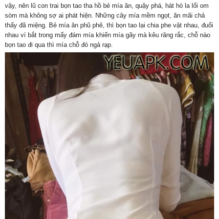
vậy, nên lũ con trai bọn tao tha hồ bẻ mía ăn, quậy phá, hát hò la lối om
sòm mà không sợ ai phát hiện. Những cây mía mềm ngọt, ăn mãi chả
thấy đã miệng. Bẻ mía ăn phũ phê, thì bọn tao lại chia phe vật nhau, đuổi
nhau ví bắt trong mấy đám mía khiến mía gãy mà kêu răng rắc, chỗ nào
bọn tao đi qua thì mía chỗ đó ngả rạp.