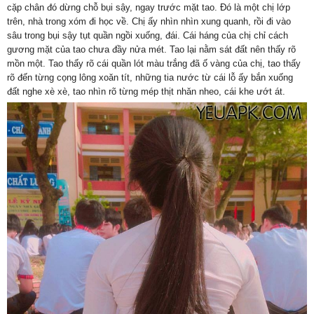
cặp chân đó dừng chỗ bụi sậy, ngay trước mặt tao. Đó là một chị lớp
trên, nhà trong xóm đi học về. Chị ấy nhìn nhìn xung quanh, rồi đi vào
sâu trong bụi sậy tụt quần ngồi xuống, đái. Cái háng của chị chỉ cách
gương mặt của tao chưa đầy nửa mét. Tao lại nằm sát đất nên thấy rõ
mồn một. Tao thấy rõ cái quần lót màu trắng đã ố vàng của chị, tao thấy
rõ đến từng cọng lông xoăn tít, những tia nước từ cái lỗ ấy bắn xuống
đất nghe xè xè, tao nhìn rõ từng mép thịt nhăn nheo, cái khe ướt át.