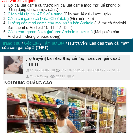
Các vấn đề về game:
Gỡ cài đặt game cũ trước khi cài đặt game mod mới để không bị
"Ứng dụng chưa được cài đặt".
Cách cài tập tin .APK của trang
(Cần mở để cài được .apk).
Cách cài game có Data (Obb/ data)
(Giải nén .zip).
Hướng dẫn mod game cho mọi phiên bản Android
(Hỗ trợ cả Android
đời cao như Android 10, 11, 12, 13...).
Cách chơi game Java (jar) trên Android mượt mà
(Mọi phiên bản
Android - Không bị buộc dừng).
Trang chủ
/
Góc 18+
/
Tâm sự 18+
/
[Tự truyện] Lần đầu thấy cái “ấy”
của con gái cấp 3 (THPT)
[Tự truyện] Lần đầu thấy cái “ấy” của con gái cấp 3
(THPT)
04:16 28/09/2019
17:27 04/02/2020
ANDROID
-
Price: $
0.00
Thanh Trung
22738
0