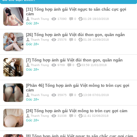
[31] Tổng hợp ảnh gái Việt ngực to săn chắc cực gợi
cảm
Thanh Trung
17090
0
01:28 18/10/2018
Góc 18+
[26] Tổng hợp ảnh gái Việt đùi thon gọn, quần ngắn
Thanh Trung
25576
0
01:38 12/09/2018
Góc 18+
[7] Tổng hợp ảnh gái Việt đùi thon gọn, quần ngắn
Thanh Trung
9769
0
03:59 11/01/2018
Góc 18+
[Phần 46] Tổng hợp ảnh gái Việt mông to tròn cực gợi
cảm
Thanh Trung
35975
0
13:08 07/01/2019
Góc 18+
[24] Tổng hợp ảnh gái Việt mông to tròn cực gợi cảm
Thanh Trung
31038
0
11:41 02/06/2018
Góc 18+
[8] Tổng hợp ảnh gái Việt ngực to săn chắc cực gợi cảm