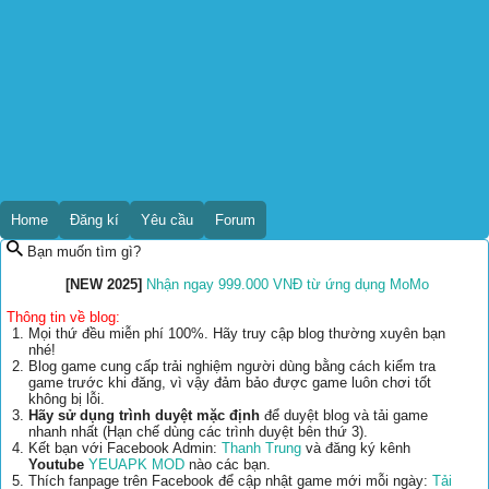
Home
Đăng kí
Yêu cầu
Forum
Bạn muốn tìm gì?
[NEW 2025]
Nhận ngay 999.000 VNĐ từ ứng dụng MoMo
Thông tin về blog:
Mọi thứ đều miễn phí 100%. Hãy truy cập blog thường xuyên bạn
nhé!
Blog game cung cấp trải nghiệm người dùng bằng cách kiểm tra
game trước khi đăng, vì vậy đảm bảo được game luôn chơi tốt
không bị lỗi.
Hãy sử dụng trình duyệt mặc định
để duyệt blog và tải game
nhanh nhất (Hạn chế dùng các trình duyệt bên thứ 3).
Kết bạn với Facebook Admin:
Thanh Trung
và đăng ký kênh
Youtube
YEUAPK MOD
nào các bạn.
Thích fanpage trên Facebook để cập nhật game mới mỗi ngày:
Tải