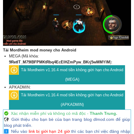
Tải Mordheim mod money cho Android
MEGA (Mã khóa:
9RetIT_M79IBFPMKtRbq4EcElHZmPyw_BKrj5wMMYlM
):
Tải Mordheim v1.16.4 mod tiền không giới hạn cho Android
(MEGA)
APKADMIN:
Tải Mordheim v1.16.4 mod tiền không giới hạn cho Android
(APKADMIN)
Xác nhận miễn phí và không có mã độc -
Thanh Trung.
Giới thiệu cho bạn bè của bạn trang blog dlmod.com để giúp
blog phát triển.
Nếu vào
link bị giới hạn 24 giờ
thì các bạn chỉ việc đăng nhập