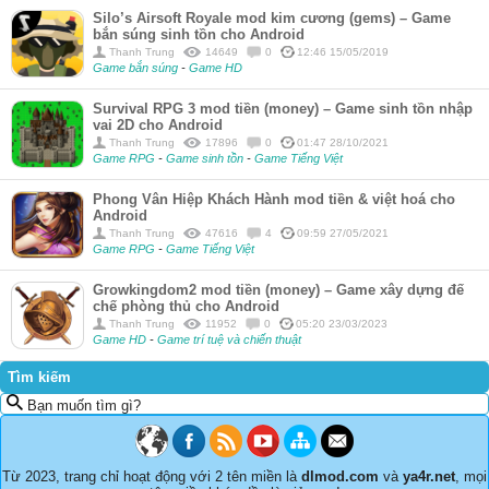
Silo’s Airsoft Royale mod kim cương (gems) – Game
bắn súng sinh tồn cho Android
Thanh Trung
14649
0
12:46 15/05/2019
Game bắn súng
-
Game HD
Survival RPG 3 mod tiền (money) – Game sinh tồn nhập
vai 2D cho Android
Thanh Trung
17896
0
01:47 28/10/2021
Game RPG
-
Game sinh tồn
-
Game Tiếng Việt
Phong Vân Hiệp Khách Hành mod tiền & việt hoá cho
Android
Thanh Trung
47616
4
09:59 27/05/2021
Game RPG
-
Game Tiếng Việt
Growkingdom2 mod tiền (money) – Game xây dựng đế
chế phòng thủ cho Android
Thanh Trung
11952
0
05:20 23/03/2023
Game HD
-
Game trí tuệ và chiến thuật
Tìm kiếm
Bạn muốn tìm gì?
Từ 2023, trang chỉ hoạt động với 2 tên miền là
dlmod.com
và
ya4r.net
, mọi