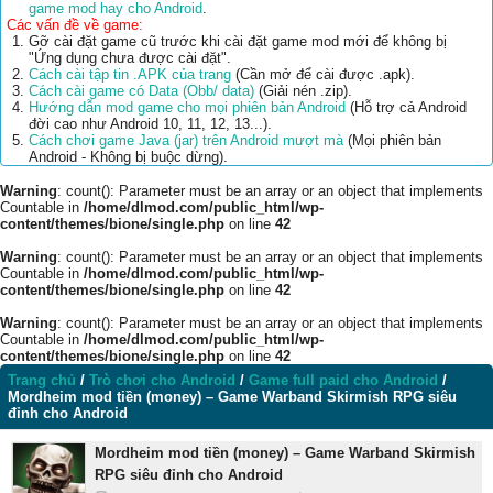
game mod hay cho Android
.
Các vấn đề về game:
Gỡ cài đặt game cũ trước khi cài đặt game mod mới để không bị
"Ứng dụng chưa được cài đặt".
Cách cài tập tin .APK của trang
(Cần mở để cài được .apk).
Cách cài game có Data (Obb/ data)
(Giải nén .zip).
Hướng dẫn mod game cho mọi phiên bản Android
(Hỗ trợ cả Android
đời cao như Android 10, 11, 12, 13...).
Cách chơi game Java (jar) trên Android mượt mà
(Mọi phiên bản
Android - Không bị buộc dừng).
Warning
: count(): Parameter must be an array or an object that implements
Countable in
/home/dlmod.com/public_html/wp-
content/themes/bione/single.php
on line
42
Warning
: count(): Parameter must be an array or an object that implements
Countable in
/home/dlmod.com/public_html/wp-
content/themes/bione/single.php
on line
42
Warning
: count(): Parameter must be an array or an object that implements
Countable in
/home/dlmod.com/public_html/wp-
content/themes/bione/single.php
on line
42
Trang chủ
/
Trò chơi cho Android
/
Game full paid cho Android
/
Mordheim mod tiền (money) – Game Warband Skirmish RPG siêu
đỉnh cho Android
Mordheim mod tiền (money) – Game Warband Skirmish
RPG siêu đỉnh cho Android