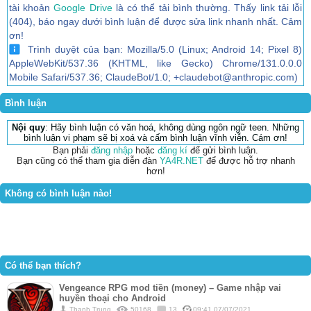
tài khoản
Google Drive
là có thể tải bình thường. Thấy link tải lỗi
(404), báo ngay dưới bình luận để được sửa link nhanh nhất. Cảm
ơn!
Trình duyệt của bạn: Mozilla/5.0 (Linux; Android 14; Pixel 8)
AppleWebKit/537.36 (KHTML, like Gecko) Chrome/131.0.0.0
Mobile Safari/537.36; ClaudeBot/1.0; +claudebot@anthropic.com)
Bình luận
Nội quy
: Hãy bình luận có văn hoá, không dùng ngôn ngữ teen. Những
bình luận vi phạm sẽ bị xoá và cấm bình luận vĩnh viễn. Cám ơn!
Bạn phải
đăng nhập
hoặc
đăng kí
để gửi bình luận.
Bạn cũng có thể tham gia diễn đàn
YA4R.NET
để được hỗ trợ nhanh
hơn!
Không có bình luận nào!
Có thể bạn thích?
Vengeance RPG mod tiền (money) – Game nhập vai
huyền thoại cho Android
Thanh Trung
50168
13
09:41 07/07/2021