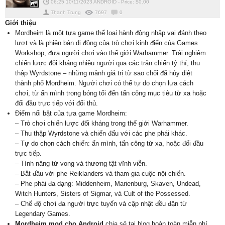
06:25 10/11/2023
ANDROID
-
Price: $
0.00
Thanh Trung
7697
0
Giới thiệu
Mordheim là một tựa game thể loại hành động nhập vai đánh theo
lượt và là phiên bản di động của trò chơi kinh điển của Games
Workshop, đưa người chơi vào thế giới Warhammer. Trải nghiệm
chiến lược đối kháng nhiều người qua các trận chiến tỷ thí, thu
thập Wyrdstone – những mảnh giá trị từ sao chổi đã hủy diệt
thành phố Mordheim. Người chơi có thể tự do chọn lựa cách
chơi, từ ẩn mình trong bóng tối đến tấn công mục tiêu từ xa hoặc
đối đầu trực tiếp với đối thủ.
Điểm nổi bật của tựa game Mordheim:
– Trò chơi chiến lược đối kháng trong thế giới Warhammer.
– Thu thập Wyrdstone và chiến đấu với các phe phái khác.
– Tự do chọn cách chiến: ẩn mình, tấn công từ xa, hoặc đối đầu
trực tiếp.
– Tính năng tử vong và thương tật vĩnh viễn.
– Bắt đầu với phe Reiklanders và tham gia cuộc nội chiến.
– Phe phái đa dạng: Middenheim, Marienburg, Skaven, Undead,
Witch Hunters, Sisters of Sigmar, và Cult of the Possessed.
– Chế độ chơi đa người trực tuyến và cập nhật đều đặn từ
Legendary Games.
Mordheim mod cho Android
chia sẻ tại blog hoàn toàn miễn phí.