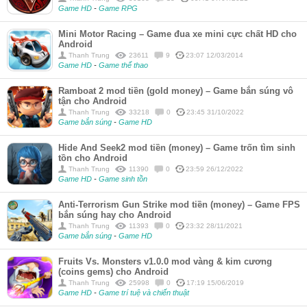
Game HD
-
Game RPG
Mini Motor Racing – Game đua xe mini cực chất HD cho
Android
Thanh Trung
23611
9
23:07 12/03/2014
Game HD
-
Game thể thao
Ramboat 2 mod tiền (gold money) – Game bắn súng vô
tận cho Android
Thanh Trung
33218
0
23:45 31/10/2022
Game bắn súng
-
Game HD
Hide And Seek2 mod tiền (money) – Game trốn tìm sinh
tồn cho Android
Thanh Trung
11390
0
23:59 26/12/2022
Game HD
-
Game sinh tồn
Anti-Terrorism Gun Strike mod tiền (money) – Game FPS
bắn súng hay cho Android
Thanh Trung
11393
0
23:32 28/11/2021
Game bắn súng
-
Game HD
Fruits Vs. Monsters v1.0.0 mod vàng & kim cương
(coins gems) cho Android
Thanh Trung
25998
0
17:19 15/06/2019
Game HD
-
Game trí tuệ và chiến thuật