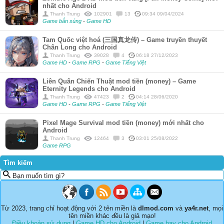
nhất cho Android
Thanh Trung
102901
13
09:34 09/04/2024
Game bắn súng
-
Game HD
Tam Quốc việt hoá (三国真龙传) – Game truyền thuyết
Chân Long cho Android
Thanh Trung
39028
4
06:18 27/12/2023
Game HD
-
Game RPG
-
Game Tiếng Việt
Liên Quân Chiến Thuật mod tiền (money) – Game
Eternity Legends cho Android
Thanh Trung
47423
2
04:14 28/06/2020
Game HD
-
Game RPG
-
Game Tiếng Việt
Pixel Mage Survival mod tiền (money) mới nhất cho
Android
Thanh Trung
12464
3
03:01 25/08/2022
Game RPG
Tìm kiếm
Bạn muốn tìm gì?
Từ 2023, trang chỉ hoạt động với 2 tên miền là
dlmod.com
và
ya4r.net
, mọi
tên miền khác đều là giả mạo!
Điều khoản sử dụng
|
Game HD cho Android
|
Game hay cho Android