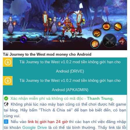
Tải Journey to the West mod money cho Android
Tải Journey to the West v1.0.2 mod tiền không giới hạn cho
Android (DRIVE)
Tải Journey to the West v1.0.2 mod tiền không giới hạn cho
Android (APKADMIN)
Xác nhận miễn phí và không có mã độc -
Thanh Trung.
Không phải lúc nào máy bạn cũng có thể chơi được hết game
tại blog. Hãy bấm "Thích & Chia sẻ" để bạn bè biết đến, có bạn
cùng vui.
Nếu vào
link bị giới hạn 24 giờ
thì các bạn chỉ việc đăng nhập
tài khoản
Google Drive
là có thể tải bình thường. Thấy link tải lỗi