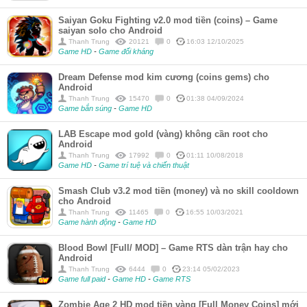
Saiyan Goku Fighting v2.0 mod tiền (coins) – Game
saiyan solo cho Android
Thanh Trung
20121
0
16:03 12/10/2025
Game HD
-
Game đối kháng
Dream Defense mod kim cương (coins gems) cho
Android
Thanh Trung
15470
0
01:38 04/09/2024
Game bắn súng
-
Game HD
LAB Escape mod gold (vàng) không cần root cho
Android
Thanh Trung
17992
0
01:11 10/08/2018
Game HD
-
Game trí tuệ và chiến thuật
Smash Club v3.2 mod tiền (money) và no skill cooldown
cho Android
Thanh Trung
11465
0
16:55 10/03/2021
Game hành động
-
Game HD
Blood Bowl [Full/ MOD] – Game RTS dàn trận hay cho
Android
Thanh Trung
6444
0
23:14 05/02/2023
Game full paid
-
Game HD
-
Game RTS
Zombie Age 2 HD mod tiền vàng [Full Money Coins] mới