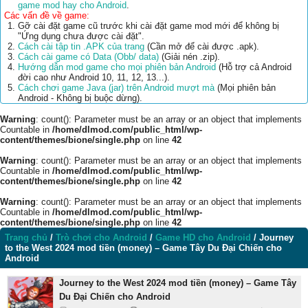
game mod hay cho Android
.
Các vấn đề về game:
Gỡ cài đặt game cũ trước khi cài đặt game mod mới để không bị
"Ứng dụng chưa được cài đặt".
Cách cài tập tin .APK của trang
(Cần mở để cài được .apk).
Cách cài game có Data (Obb/ data)
(Giải nén .zip).
Hướng dẫn mod game cho mọi phiên bản Android
(Hỗ trợ cả Android
đời cao như Android 10, 11, 12, 13...).
Cách chơi game Java (jar) trên Android mượt mà
(Mọi phiên bản
Android - Không bị buộc dừng).
Warning
: count(): Parameter must be an array or an object that implements
Countable in
/home/dlmod.com/public_html/wp-
content/themes/bione/single.php
on line
42
Warning
: count(): Parameter must be an array or an object that implements
Countable in
/home/dlmod.com/public_html/wp-
content/themes/bione/single.php
on line
42
Warning
: count(): Parameter must be an array or an object that implements
Countable in
/home/dlmod.com/public_html/wp-
content/themes/bione/single.php
on line
42
Trang chủ
/
Trò chơi cho Android
/
Game HD cho Android
/
Journey
to the West 2024 mod tiền (money) – Game Tây Du Đại Chiến cho
Android
Journey to the West 2024 mod tiền (money) – Game Tây
Du Đại Chiến cho Android