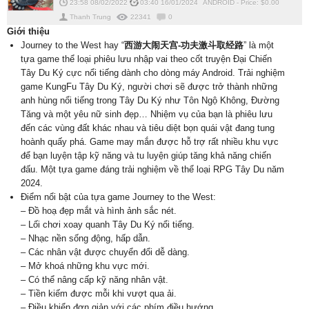
23:58 08/02/2022
03:40 16/01/2024
ANDROID
-
Price: $
0.00
Thanh Trung
22341
0
Giới thiệu
Journey to the West hay “
西游大闹天宫-功夫激斗取经路
” là một
tựa game thể loại phiêu lưu nhập vai theo cốt truyện Đại Chiến
Tây Du Ký cực nổi tiếng dành cho dòng máy Android. Trải nghiệm
game KungFu Tây Du Ký, người chơi sẽ được trở thành những
anh hùng nổi tiếng trong Tây Du Ký như Tôn Ngộ Không, Đường
Tăng và một yêu nữ sinh đẹp… Nhiệm vụ của bạn là phiêu lưu
đến các vùng đất khác nhau và tiêu diệt bọn quái vật đang tung
hoành quấy phá. Game may mắn được hỗ trợ rất nhiều khu vực
để bạn luyện tập kỹ năng và tu luyện giúp tăng khả năng chiến
đấu. Một tựa game đáng trải nghiệm về thể loại RPG Tây Du năm
2024.
Điểm nổi bật của tựa game Journey to the West:
– Đồ hoạ đẹp mắt và hình ảnh sắc nét.
– Lối chơi xoay quanh Tây Du Ký nổi tiếng.
– Nhạc nền sống động, hấp dẫn.
– Các nhân vật được chuyển đổi dễ dàng.
– Mở khoá những khu vực mới.
– Có thể nâng cấp kỹ năng nhân vật.
– Tiền kiếm được mỗi khi vượt qua ải.
– Điều khiển đơn giản với các phím điều hướng.