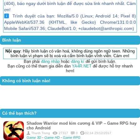
(404), báo ngay dưới bình luận để được sửa link nhanh nhất. Cảm
ơn!
Trình duyệt của bạn: Mozilla/5.0 (Linux; Android 14; Pixel 8)
AppleWebKit/537.36 (KHTML, like Gecko) Chrome/131.0.0.0
Mobile Safari/537.36; ClaudeBot/1.0; +claudebot@anthropic.com)
Bình luận
Nội quy
: Hãy bình luận có văn hoá, không dùng ngôn ngữ teen. Những
bình luận vi phạm sẽ bị xoá và cấm bình luận vĩnh viễn. Cám ơn!
Bạn phải
đăng nhập
hoặc
đăng kí
để gửi bình luận.
Bạn cũng có thể tham gia diễn đàn
YA4R.NET
để được hỗ trợ nhanh
hơn!
Không có bình luận nào!
Có thể bạn thích?
Shadow Warrior mod kim cương & VIP – Game RPG hay
cho Android
Thanh Trung
27317
0
02:14 25/12/2017
Game 3D
-
Game HD
-
Game RPG