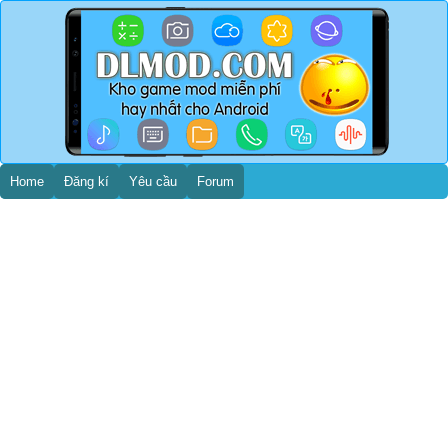
Home
Đăng kí
Yêu cầu
Forum