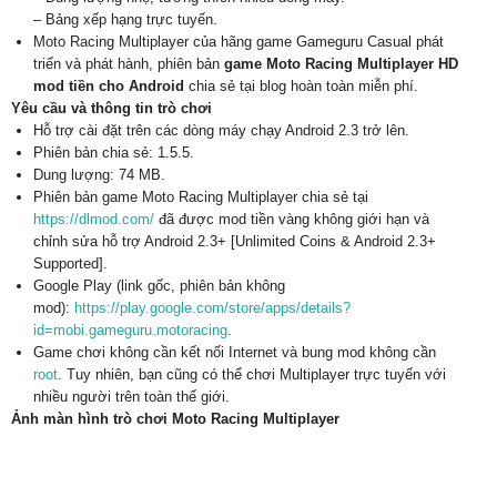
– Bảng xếp hạng trực tuyến.
Moto Racing Multiplayer của hãng game Gameguru Casual phát
triển và phát hành, phiên bản
game Moto Racing Multiplayer HD
mod tiền cho Android
chia sẻ tại blog hoàn toàn miễn phí.
Yêu cầu và thông tin trò chơi
Hỗ trợ cài đặt trên các dòng máy chạy Android 2.3 trở lên.
Phiên bản chia sẻ: 1.5.5.
Dung lượng: 74 MB.
Phiên bản game Moto Racing Multiplayer chia sẻ tại
https://dlmod.com/
đã được mod tiền vàng không giới hạn và
chỉnh sửa hỗ trợ Android 2.3+ [Unlimited Coins & Android 2.3+
Supported].
Google Play (link gốc, phiên bản không
mod):
https://play.google.com/store/apps/details?
id=mobi.gameguru.motoracing
.
Game chơi không cần kết nối Internet và bung mod không cần
root
. Tuy nhiên, bạn cũng có thể chơi Multiplayer trực tuyến với
nhiều người trên toàn thế giới.
Ảnh màn hình trò chơi Moto Racing Multiplayer