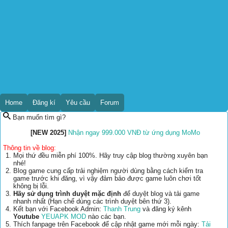
Home
Đăng kí
Yêu cầu
Forum
Bạn muốn tìm gì?
[NEW 2025]
Nhận ngay 999.000 VNĐ từ ứng dụng MoMo
Thông tin về blog:
Mọi thứ đều miễn phí 100%. Hãy truy cập blog thường xuyên bạn
nhé!
Blog game cung cấp trải nghiệm người dùng bằng cách kiểm tra
game trước khi đăng, vì vậy đảm bảo được game luôn chơi tốt
không bị lỗi.
Hãy sử dụng trình duyệt mặc định
để duyệt blog và tải game
nhanh nhất (Hạn chế dùng các trình duyệt bên thứ 3).
Kết bạn với Facebook Admin:
Thanh Trung
và đăng ký kênh
Youtube
YEUAPK MOD
nào các bạn.
Thích fanpage trên Facebook để cập nhật game mới mỗi ngày:
Tải