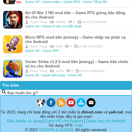
Game HD
-
Game online
-
Game RPG
-
Game Tiếng Việt
Art Of War 3 HD mod tiền – Game RTS giống báo động
đỏ cho Android
Thanh Trung
108830
5
13:55 27/06/2018
Game HD
-
Game trí tuệ và chiến thuật
Micro RPG mod tiền (money) – Game nhập vai phản xạ
cho Android
Thanh Trung
7428
0
05:58 11/01/2023
Game HD
-
Game RPG
Sector Strike v1.2.5 mod tiền (energy) – Game trận chiến
vũ trụ cho Android
Thanh Trung
11252
0
20:00 04/08/2019
Game 3D
-
Game bắn súng
-
Game HD
Tìm kiếm
Bạn muốn tìm gì?
Từ 2023, trang chỉ hoạt động với 2 tên miền là
dlmod.com
và
ya4r.net
, mọi
tên miền khác đều là giả mạo!
Điều khoản sử dụng
|
Game HD cho Android
|
Game hay cho Android
Sử dụng VPS:
Vultr
.
© 2013
YEUAPK & DLMOD
. All rights reserved.