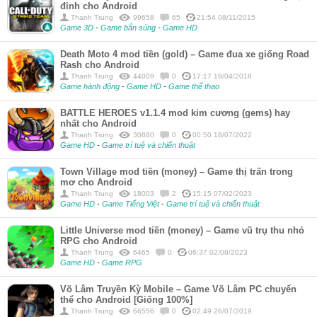
đỉnh cho Android
Thanh Trung
99658
65
21:54 08/11/2015
Game 3D
-
Game bắn súng
-
Game HD
Death Moto 4 mod tiền (gold) – Game đua xe giống Road
Rash cho Android
Thanh Trung
44009
0
17:17 19/04/2018
Game hành động
-
Game HD
-
Game thể thao
BATTLE HEROES v1.1.4 mod kim cương (gems) hay
nhất cho Android
Thanh Trung
30880
0
00:50 18/07/2022
Game HD
-
Game trí tuệ và chiến thuật
Town Village mod tiền (money) – Game thị trấn trong
mơ cho Android
Thanh Trung
18003
2
15:15 07/02/2023
Game HD
-
Game Tiếng Việt
-
Game trí tuệ và chiến thuật
Little Universe mod tiền (money) – Game vũ trụ thu nhỏ
RPG cho Android
Thanh Trung
6465
0
06:37 02/08/2023
Game HD
-
Game RPG
Võ Lâm Truyền Kỳ Mobile – Game Võ Lâm PC chuyển
thể cho Android [Giống 100%]
Thanh Trung
66556
0
02:49 26/07/2019