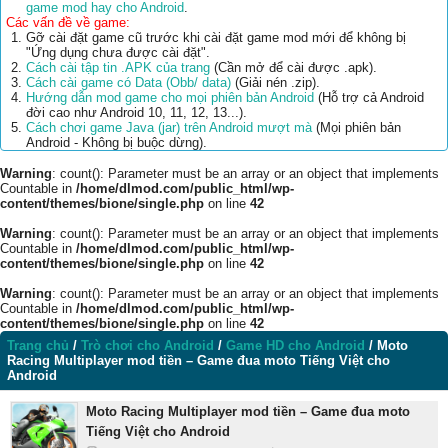
game mod hay cho Android
.
Các vấn đề về game:
Gỡ cài đặt game cũ trước khi cài đặt game mod mới để không bị
"Ứng dụng chưa được cài đặt".
Cách cài tập tin .APK của trang
(Cần mở để cài được .apk).
Cách cài game có Data (Obb/ data)
(Giải nén .zip).
Hướng dẫn mod game cho mọi phiên bản Android
(Hỗ trợ cả Android
đời cao như Android 10, 11, 12, 13...).
Cách chơi game Java (jar) trên Android mượt mà
(Mọi phiên bản
Android - Không bị buộc dừng).
Warning
: count(): Parameter must be an array or an object that implements
Countable in
/home/dlmod.com/public_html/wp-
content/themes/bione/single.php
on line
42
Warning
: count(): Parameter must be an array or an object that implements
Countable in
/home/dlmod.com/public_html/wp-
content/themes/bione/single.php
on line
42
Warning
: count(): Parameter must be an array or an object that implements
Countable in
/home/dlmod.com/public_html/wp-
content/themes/bione/single.php
on line
42
Trang chủ
/
Trò chơi cho Android
/
Game HD cho Android
/
Moto
Racing Multiplayer mod tiền – Game đua moto Tiếng Việt cho
Android
Moto Racing Multiplayer mod tiền – Game đua moto
Tiếng Việt cho Android