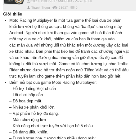
20:14 11/03/2017
ANDROID
-
Price: $
0.00
Thanh Trung
53937
0
Giới thiệu
Moto Racing Multiplayer là một tựa game thể loại đua xe phân
khối lớn với hệ thống xe cực khủng và “bá đạo” cho dòng máy
Android. Người chơi khi tham gia vào game sẽ hoá thân thành
một tay đua xe cừ khôi, nhiệm vụ của bạn là tham gia vào
các màn đua với những đối thủ khác trên một đường đầy các loại
xe khác nhau. Bạn phải thật kéo léo để tránh các chướng ngại vật
và xe khác trên đường đua nhưng vẫn giữ được tốc độ cao để
không bị đối thủ vượt mặt. Game có lối chơi tương tự như Traffic
Rider nhưng được hỗ trợ thêm ngôn ngữ Tiếng Việt và có thể đấu
trực tuyến làm cho game thêm phần hấp dẫn hơn bao giờ hết.
Điểm nổi bật của game Moto Racing Multiplayer:
– Hỗ trợ Tiếng Việt chuẩn.
– Lối chơi hấp dẫn.
– Đồ hoạ đẹp mắt.
– Nhiều xe phân khối lớn.
– Vật phẩm hỗ trợ đa dạng.
– Màn chơi rộng lớn.
– Khả năng chơi trực tuyến với bạn bè 5 châu.
– Dễ dàng điều khiển.
– Dung lượng nhẹ, tương thích nhiều dòng máy.