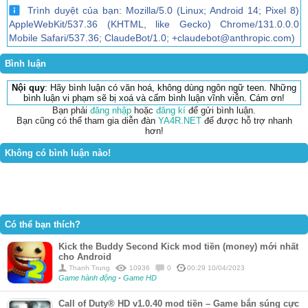
Trình duyệt của bạn: Mozilla/5.0 (Linux; Android 14; Pixel 8)
AppleWebKit/537.36 (KHTML, like Gecko) Chrome/131.0.0.0
Mobile Safari/537.36; ClaudeBot/1.0; +claudebot@anthropic.com)
Bình luận
Nội quy
: Hãy bình luận có văn hoá, không dùng ngôn ngữ teen. Những
bình luận vi phạm sẽ bị xoá và cấm bình luận vĩnh viễn. Cám ơn!
Bạn phải
đăng nhập
hoặc
đăng kí
để gửi bình luận.
Bạn cũng có thể tham gia diễn đàn
YA4R.NET
để được hỗ trợ nhanh
hơn!
Không có bình luận nào!
Có thể bạn thích?
Kick the Buddy Second Kick mod tiền (money) mới nhất
cho Android
Thanh Trung
10936
0
00:29 10/04/2023
Game hành động
-
Game HD
Call of Duty® HD v1.0.40 mod tiền – Game bắn súng cực