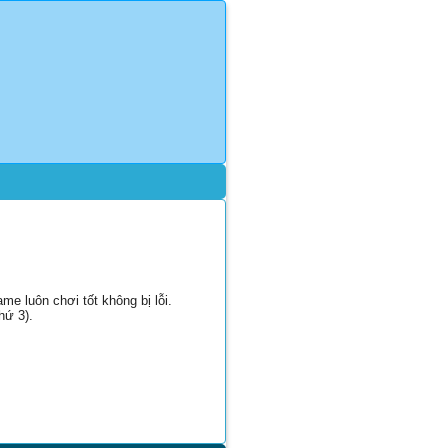
e luôn chơi tốt không bị lỗi.
hứ 3).