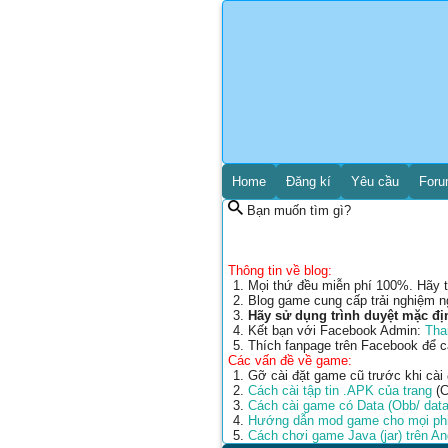
Home
Đăng kí
Yêu cầu
For
Bạn muốn tìm gì?
Thông tin về blog:
Mọi thứ đều miễn phí 100%. Hãy t
Blog game cung cấp trải nghiệm n
Hãy sử dụng trình duyệt mặc đị
Kết bạn với Facebook Admin:
Tha
Thích fanpage trên Facebook để 
Các vấn đề về game:
Gỡ cài đặt game cũ trước khi cài
Cách cài tập tin .APK của trang
(C
Cách cài game có Data (Obb/ data
Hướng dẫn mod game cho mọi phi
Cách chơi game Java (jar) trên A