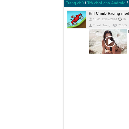
Trang chủ
/
Trò chơi cho Android
/
Hill Climb Racing mod
13:41 12/02/2014
16:5
Thanh Trung
71565