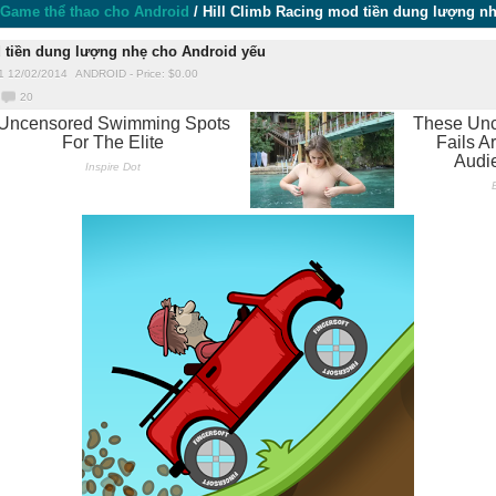
Game thể thao cho Android
/
Hill Climb Racing mod tiền dung lượng n
 tiền dung lượng nhẹ cho Android yếu
1 12/02/2014
ANDROID
-
Price: $
0.00
20