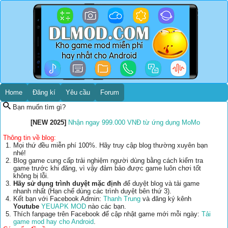
Home
Đăng kí
Yêu cầu
Forum
Bạn muốn tìm gì?
[NEW 2025]
Nhận ngay 999.000 VNĐ từ ứng dụng MoMo
Thông tin về blog:
Mọi thứ đều miễn phí 100%. Hãy truy cập blog thường xuyên bạn
nhé!
Blog game cung cấp trải nghiệm người dùng bằng cách kiểm tra
game trước khi đăng, vì vậy đảm bảo được game luôn chơi tốt
không bị lỗi.
Hãy sử dụng trình duyệt mặc định
để duyệt blog và tải game
nhanh nhất (Hạn chế dùng các trình duyệt bên thứ 3).
Kết bạn với Facebook Admin:
Thanh Trung
và đăng ký kênh
Youtube
YEUAPK MOD
nào các bạn.
Thích fanpage trên Facebook để cập nhật game mới mỗi ngày:
Tải
game mod hay cho Android
.