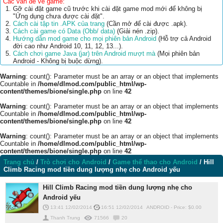
Các vấn đề về game:
Gỡ cài đặt game cũ trước khi cài đặt game mod mới để không bị
"Ứng dụng chưa được cài đặt".
Cách cài tập tin .APK của trang
(Cần mở để cài được .apk).
Cách cài game có Data (Obb/ data)
(Giải nén .zip).
Hướng dẫn mod game cho mọi phiên bản Android
(Hỗ trợ cả Android
đời cao như Android 10, 11, 12, 13...).
Cách chơi game Java (jar) trên Android mượt mà
(Mọi phiên bản
Android - Không bị buộc dừng).
Warning
: count(): Parameter must be an array or an object that implements
Countable in
/home/dlmod.com/public_html/wp-
content/themes/bione/single.php
on line
42
Warning
: count(): Parameter must be an array or an object that implements
Countable in
/home/dlmod.com/public_html/wp-
content/themes/bione/single.php
on line
42
Warning
: count(): Parameter must be an array or an object that implements
Countable in
/home/dlmod.com/public_html/wp-
content/themes/bione/single.php
on line
42
Trang chủ
/
Trò chơi cho Android
/
Game thể thao cho Android
/
Hill
Climb Racing mod tiền dung lượng nhẹ cho Android yếu
Hill Climb Racing mod tiền dung lượng nhẹ cho
Android yếu
13:41 12/02/2014
16:51 12/02/2014
ANDROID
-
Price: $
0.00
Thanh Trung
71566
20