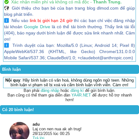
Xác nhận miễn phí và không có mã độc -
Thanh Trung.
Giới thiệu cho bạn bè của bạn trang blog dlmod.com để giúp
blog phát triển.
Nếu vào
link bị giới hạn 24 giờ
thì các bạn chỉ việc đăng nhập
tài khoản
Google Drive
là có thể tải bình thường. Thấy link tải lỗi
(404), báo ngay dưới bình luận để được sửa link nhanh nhất. Cảm
ơn!
Trình duyệt của bạn: Mozilla/5.0 (Linux; Android 14; Pixel 8)
AppleWebKit/537.36 (KHTML, like Gecko) Chrome/131.0.0.0
Mobile Safari/537.36; ClaudeBot/1.0; +claudebot@anthropic.com)
Bình luận
Nội quy
: Hãy bình luận có văn hoá, không dùng ngôn ngữ teen. Những
bình luận vi phạm sẽ bị xoá và cấm bình luận vĩnh viễn. Cám ơn!
Bạn phải
đăng nhập
hoặc
đăng kí
để gửi bình luận.
Bạn cũng có thể tham gia diễn đàn
YA4R.NET
để được hỗ trợ nhanh
hơn!
Có 20 bình luận!
adu
Laj con nen nua ak ah trug!
28/11/2015 lúc 00:25
Trả lời