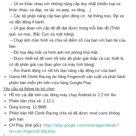
– 14 xe khác nhau với những nâng cấp duy nhất (nhiều loại xe
khác nhau: xe đạp, xe tải, xe jeep, xe tăng,…)
– Các bộ phận nâng cấp bao gồm động cơ, hệ thống treo, lốp xe
và dẫn động 4 bánh.
– 14 giai đoạn với cấp độ để đạt được trong mỗi bản đồ (Thôn
quê, sa mạc, Bắc Cực và mặt trăng).
– Chụp ảnh màn hình và chia sẻ điểm số của bạn với bạn bè của
bạn.
– Độ họa đẹp mắt và hình ảnh mô phỏng khá thật.
– Được thiết kế để xem tốt trên độ phân giải thấp và các thiết bị
có độ phân giải cao (bao gồm cả máy tính bảng).
– Âm thanh động cơ nổi khi bạn nâng cấp động cơ của bạn!
Game Hill Climb Racing do hãng Fingersoft sản xuất và phát hành
phiên bản miễn phí trên cửa hàng Google Play.
Yêu cầu và thông tin trò chơi
:
Hỗ trợ cài đặt trên các dòng máy chạy Android từ 2.2 trở lên.
Phiên bản chia sẻ: 1.12.1.
Dung lượng: 12.8MB.
Phiên bản Hill Climb Racing chia sẻ đã được mod coins không
giới hạn.
CH Play (link gốc):
https://play.google.com/store/apps/details?
id=com.fingersoft.hillclimb
.