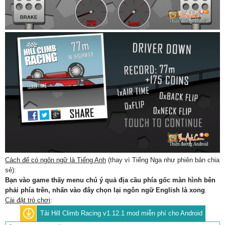
Cách để có ngôn ngữ là Tiếng Anh
(thay vì Tiếng Nga như phiên bản chia
sẻ):
Bạn vào game thấy menu chú ý quả địa cầu phía gốc màn hình bên
phải phía trên, nhấn vào đây chọn lại ngôn ngữ English là xong
.
Cài đặt trò chơi
:
Tải Hill Climb Racing v1.12.1 mod miễn phí cho Android