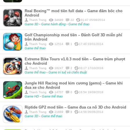
Real Boxing™ mod tiền full data – Game đấm bốc cho
Android
Thanh Trung
34689
22
01:47 05/08/2014
Game 3D
-
Game hành động
-
Game thể thao
Golf Championship mod tiền – Đánh Golf 3D miễn phí
trên Android
Thanh Trung
12514
1
17:46 03/01/2014
Game thể thao
Extreme Bike Tours v1.0.3 mod tiền – Game trùm phượt
cho Android
Thanh Trung
18247
2
03:17 17/10/2016
Game thể thao
-
Game trí tuệ và chiến thuật
Jungle Hill Racing mod kim cương (gems) – Game khỉ
đua xe cho Android
Thanh Trung
14707
0
16:54 19/09/2018
Game HD
-
Game thể thao
Riptide GP2 mod tiền – Game đua ca nô 3D cho Android
Thanh Trung
21669
8
14:58 06/06/2014
Game 3D
-
Game thể thao