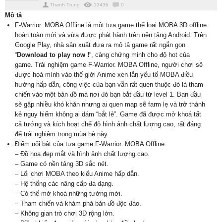
Thanh Trung
13436
0
Mô tả
F-Warrior. MOBA Offline là một tựa game thể loại MOBA 3D offline
hoàn toàn mới và vừa được phát hành trên nền tảng Android. Trên
Google Play, nhà sản xuất đưa ra mô tả game rất ngắn gọn
“
Download to play now !
“, càng chứng minh cho độ hot của
game. Trải nghiệm game F-Warrior. MOBA Offline, người chơi sẽ
được hoà mình vào thế giới Anime xen lẫn yếu tố MOBA điều
hướng hấp dẫn, công việc của bạn vẫn rất quen thuộc đó là tham
chiến vào một bản đồ mà nơi đó bạn bắt đầu từ level 1. Ban đầu
sẽ gặp nhiều khó khăn nhưng ai quen map sẽ farm lẹ và trở thành
kẻ nguy hiểm không ai dám “bắt lẻ”. Game đã được mở khoá tất
cả tướng và kích hoạt chế độ hình ảnh chất lượng cao, rất đáng
để trải nghiệm trong mùa hè này.
Điểm nổi bật của tựa game F-Warrior. MOBA Offline:
– Đồ hoạ đẹp mắt và hình ảnh chất lượng cao.
– Game có nền tảng 3D sắc nét.
– Lối chơi MOBA theo kiểu Anime hấp dẫn.
– Hệ thống các nâng cấp đa dạng.
– Có thể mở khoá những tướng mới.
– Tham chiến và khám phá bản đồ độc đáo.
– Không gian trò chơi 3D rộng lớn.