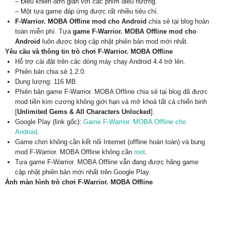
– Điều khiển đơn giản với các phím điều hướng.
– Một tựa game đáp ứng được rất nhiều tiêu chí.
F-Warrior. MOBA Offline mod cho Android
chia sẻ tại blog hoàn
toàn miễn phí. Tựa
game F-Warrior. MOBA Offline mod cho
Android
luôn được blog cập nhật phiên bản mod mới nhất.
Yêu cầu và thông tin trò chơi F-Warrior. MOBA Offline
Hỗ trợ cài đặt trên các dòng máy chạy Android 4.4 trở lên.
Phiên bản chia sẻ 1.2.0.
Dung lượng: 116 MB.
Phiên bản game F-Warrior. MOBA Offline chia sẻ tại blog đã được
mod tiền kim cương không giới hạn và mở khoá tất cả chiến binh
[
Unlimited Gems & All Characters Unlocked
].
Google Play (link gốc):
Game F-Warrior. MOBA Offline cho
Android
.
Game chơi không cần kết nối Internet (offline hoàn toàn) và bung
mod F-Warrior. MOBA Offline không cần
root
.
Tựa game F-Warrior. MOBA Offline vẫn đang được hãng game
cập nhật phiên bản mới nhất trên Google Play.
Ảnh màn hình trò chơi F-Warrior. MOBA Offline