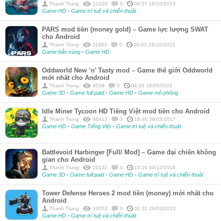
Thanh Trung
12329
0
00:57 16/10/2023
Game HD
-
Game trí tuệ và chiến thuật
PARS mod tiền (money gold) – Game lực lượng SWAT
cho Android
Thanh Trung
11883
0
00:02 28/10/2022
Game bắn súng
-
Game HD
Oddworld New ‘n’ Tasty mod – Game thế giới Oddworld
mới nhất cho Android
Thanh Trung
9539
0
04:26 18/05/2022
Game 3D
-
Game full paid
-
Game HD
-
Game mô phỏng
Idle Miner Tycoon HD Tiếng Việt mod tiền cho Android
Thanh Trung
96413
3
18:46 29/03/2017
Game HD
-
Game Tiếng Việt
-
Game trí tuệ và chiến thuật
Battlevoid Harbinger [Full/ Mod] – Game đại chiến không
gian cho Android
Thanh Trung
23132
0
15:16 04/12/2018
Game 3D
-
Game full paid
-
Game HD
-
Game trí tuệ và chiến thuật
Tower Defense Heroes 2 mod tiền (money) mới nhất cho
Android
Thanh Trung
10052
0
01:22 26/03/2023
Game HD
-
Game trí tuệ và chiến thuật