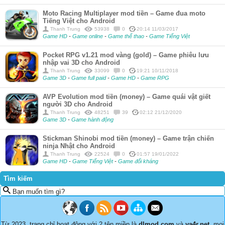
Moto Racing Multiplayer mod tiền – Game đua moto
Tiếng Việt cho Android
Thanh Trung
53938
0
20:14 11/03/2017
Game HD
-
Game online
-
Game thể thao
-
Game Tiếng Việt
Pocket RPG v1.21 mod vàng (gold) – Game phiêu lưu
nhập vai 3D cho Android
Thanh Trung
33099
0
19:21 10/11/2018
Game 3D
-
Game full paid
-
Game HD
-
Game RPG
AVP Evolution mod tiền (money) – Game quái vật giết
người 3D cho Android
Thanh Trung
48251
39
02:12 21/12/2020
Game 3D
-
Game hành động
Stickman Shinobi mod tiền (money) – Game trận chiến
ninja Nhật cho Android
Thanh Trung
22524
0
01:57 19/01/2022
Game HD
-
Game Tiếng Việt
-
Game đối kháng
Tìm kiếm
Bạn muốn tìm gì?
Từ 2023, trang chỉ hoạt động với 2 tên miền là
dlmod.com
và
ya4r.net
, mọi