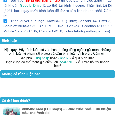
Nếu vào
link bị giới hạn 24 giờ
thì các bạn chỉ việc đăng nhập
tài khoản
Google Drive
là có thể tải bình thường. Thấy link tải lỗi
(404), báo ngay dưới bình luận để được sửa link nhanh nhất. Cảm
ơn!
Trình duyệt của bạn: Mozilla/5.0 (Linux; Android 14; Pixel 8)
AppleWebKit/537.36 (KHTML, like Gecko) Chrome/131.0.0.0
Mobile Safari/537.36; ClaudeBot/1.0; +claudebot@anthropic.com)
Bình luận
Nội quy
: Hãy bình luận có văn hoá, không dùng ngôn ngữ teen. Những
bình luận vi phạm sẽ bị xoá và cấm bình luận vĩnh viễn. Cám ơn!
Bạn phải
đăng nhập
hoặc
đăng kí
để gửi bình luận.
Bạn cũng có thể tham gia diễn đàn
YA4R.NET
để được hỗ trợ nhanh
hơn!
Không có bình luận nào!
Có thể bạn thích?
Antivine mod [Full Maps] – Game cuộc phiêu lưu nhiệm
màu cho Android