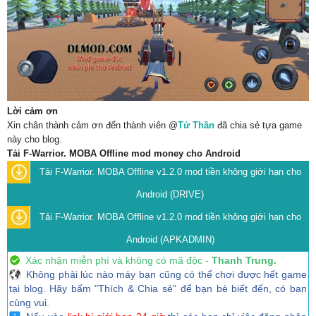
Lời cảm ơn
Xin chân thành cảm ơn đến thành viên @
Tử Thần
đã chia sẻ tựa game
này cho blog.
Tải F-Warrior. MOBA Offline mod money cho Android
Tải F-Warrior. MOBA Offline v1.2.0 mod tiền không giới hạn cho
Android (DRIVE)
Tải F-Warrior. MOBA Offline v1.2.0 mod tiền không giới hạn cho
Android (APKADMIN)
Xác nhận miễn phí và không có mã độc -
Thanh Trung.
Không phải lúc nào máy bạn cũng có thể chơi được hết game
tại blog. Hãy bấm "Thích & Chia sẻ" để bạn bè biết đến, có bạn
cùng vui.