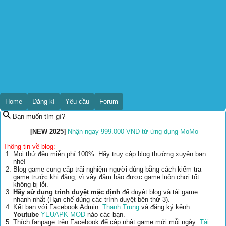
Home
Đăng kí
Yêu cầu
Forum
Bạn muốn tìm gì?
[NEW 2025]
Nhận ngay 999.000 VNĐ từ ứng dụng MoMo
Thông tin về blog:
Mọi thứ đều miễn phí 100%. Hãy truy cập blog thường xuyên bạn
nhé!
Blog game cung cấp trải nghiệm người dùng bằng cách kiểm tra
game trước khi đăng, vì vậy đảm bảo được game luôn chơi tốt
không bị lỗi.
Hãy sử dụng trình duyệt mặc định
để duyệt blog và tải game
nhanh nhất (Hạn chế dùng các trình duyệt bên thứ 3).
Kết bạn với Facebook Admin:
Thanh Trung
và đăng ký kênh
Youtube
YEUAPK MOD
nào các bạn.
Thích fanpage trên Facebook để cập nhật game mới mỗi ngày:
Tải