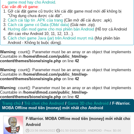
game mod hay cho Android
.
Các vấn đề về game:
Gỡ cài đặt game cũ trước khi cài đặt game mod mới để không bị
"Ứng dụng chưa được cài đặt".
Cách cài tập tin .APK của trang
(Cần mở để cài được .apk).
Cách cài game có Data (Obb/ data)
(Giải nén .zip).
Hướng dẫn mod game cho mọi phiên bản Android
(Hỗ trợ cả Android
đời cao như Android 10, 11, 12, 13...).
Cách chơi game Java (jar) trên Android mượt mà
(Mọi phiên bản
Android - Không bị buộc dừng).
Warning
: count(): Parameter must be an array or an object that implements
Countable in
/home/dlmod.com/public_html/wp-
content/themes/bione/single.php
on line
42
Warning
: count(): Parameter must be an array or an object that implements
Countable in
/home/dlmod.com/public_html/wp-
content/themes/bione/single.php
on line
42
Warning
: count(): Parameter must be an array or an object that implements
Countable in
/home/dlmod.com/public_html/wp-
content/themes/bione/single.php
on line
42
Trang chủ
/
Trò chơi cho Android
/
Game 3D cho Android
/
F-Warrior.
MOBA Offline mod tiền (money) mới nhất cho Android
F-Warrior. MOBA Offline mod tiền (money) mới nhất cho
Android
23:56 06/06/2022
01:50 03/02/2025
ANDROID
-
Price: $
0.00