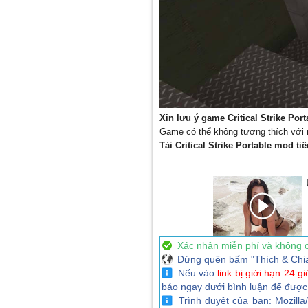
Xin lưu ý game Critical Strike Port
Game có thể không tương thích với m
Tải Critical Strike Portable mod t
Xác nhận miễn phí và không 
Đừng quên bấm "Thích & Chia sẻ
Nếu vào
link bị giới hạn 24 gi
báo ngay dưới bình luận để được
Trình duyệt của bạn: Mozilla