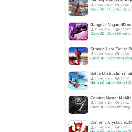
Battleops mod bất tử 
Thanh Trung
15487
Game 3D
-
Game bắn súng
Gangstar Vegas HD mod 
Thanh Trung
851021
Game 3D
-
Game bắn súng
Strange Hero Future B
Thanh Trung
21764
Game 3D
-
Game hành độn
Battle Destruction mod
Thanh Trung
13640
Game bắn súng
-
Game HD
Combat Master Mobile
Thanh Trung
16720
Game 3D
-
Game bắn súng
Demon’s Crystals v1.0
Thanh Trung
21410
Game bắn súng
-
Game HD