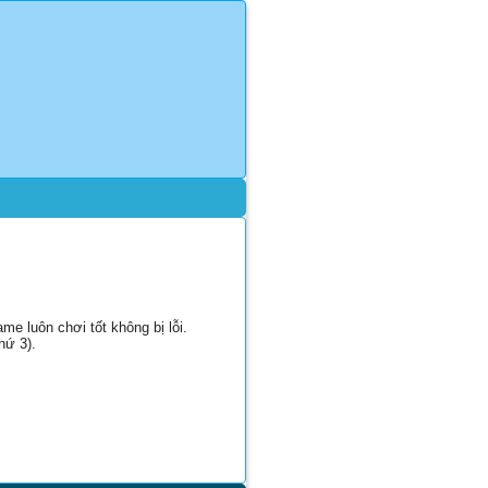
e luôn chơi tốt không bị lỗi.
hứ 3).