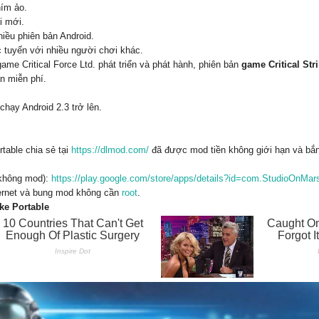
hím ảo.
i mới.
iều phiên bản Android.
c tuyến với nhiều người chơi khác.
game Critical Force Ltd. phát triển và phát hành, phiên bản
game Critical Str
àn miễn phí.
chạy Android 2.3 trở lên.
rtable chia sẻ tại
https://dlmod.com/
đã được mod tiền không giới hạn và bắn 
 không mod):
https://play.google.com/store/apps/details?id=com.StudioOnMar
ternet và bung mod không cần
root
.
ike Portable