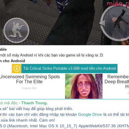
able
ột số máy Android vì khi các bạn vào game sẽ bị văng ra :D.
iền cho Android
Tải Critical Strike Portable v3.589 mod tiền cho Android
có mã độc -
Thanh Trung.
" bài viết hay để giúp blog phát triển.
ờ
thì các bạn chỉ việc đăng nhập tài khoản
Google Drive
là có thể tải b
 sửa link nhanh nhất. Cảm ơn!
/5.0 (Macintosh; Intel Mac OS X 10_15_7) AppleWebKit/537.36 (KHTM