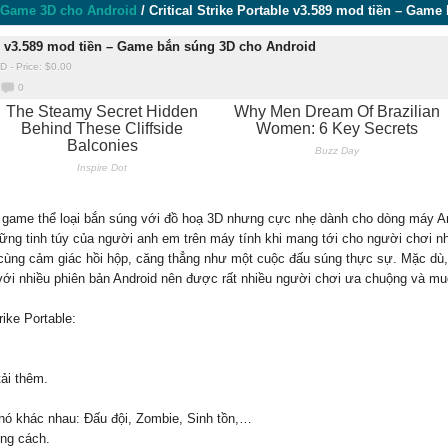
Game 3D cho Android
/
Critical Strike Portable v3.589 mod tiền – Gam
ble v3.589 mod tiền – Game bắn súng 3D cho Android
ID
-
Price: $
0.00
0
ựa game thể loại bắn súng với đồ hoạ 3D nhưng cực nhẹ dành cho dòng máy Andr
hững tinh túy của người anh em trên máy tính khi mang tới cho người chơi 
ết cùng cảm giác hồi hộp, căng thẳng như một cuộc đấu súng thực sự. Mặc 
h với nhiều phiên bản Android nên được rất nhiều người chơi ưa chuộng và m
.
rike Portable:
ải thêm.
khó khác nhau: Đấu đội, Zombie, Sinh tồn,…
ong cách.