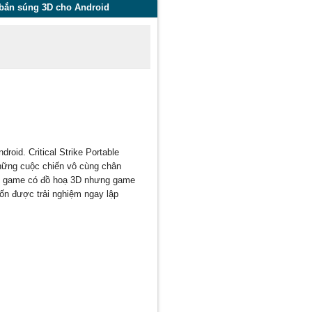
e bắn súng 3D cho Android
oid. Critical Strike Portable
những cuộc chiến vô cùng chân
dù, game có đồ hoạ 3D nhưng game
uốn được trải nghiệm ngay lập