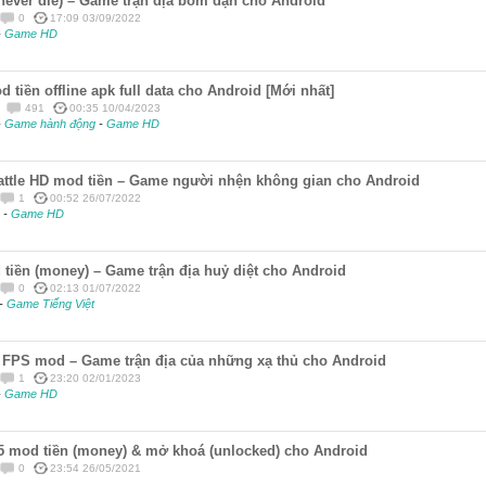
(never die) – Game trận địa bom đạn cho Android
0
17:09 03/09/2022
-
Game HD
tiền offline apk full data cho Android [Mới nhất]
491
00:35 10/04/2023
-
Game hành động
-
Game HD
attle HD mod tiền – Game người nhện không gian cho Android
1
00:52 26/07/2022
g
-
Game HD
 tiền (money) – Game trận địa huỷ diệt cho Android
0
02:13 01/07/2022
-
Game Tiếng Việt
 FPS mod – Game trận địa của những xạ thủ cho Android
1
23:20 02/01/2023
-
Game HD
5 mod tiền (money) & mở khoá (unlocked) cho Android
0
23:54 26/05/2021