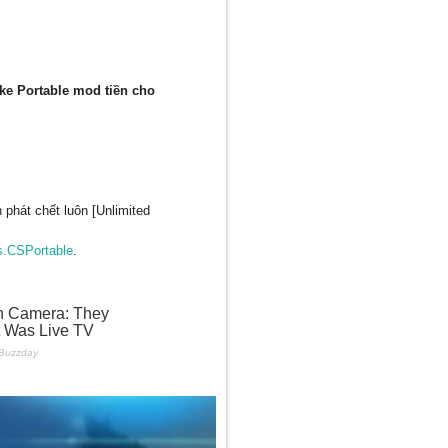
ike Portable mod tiền cho
phát chết luôn [Unlimited
s.CSPortable
.