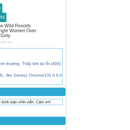
)
IN)
ình thường. Thấy link tải lỗi (404),
L, like Gecko) Chrome/131.0.0.0
 bình luận vĩnh viễn. Cám ơn!