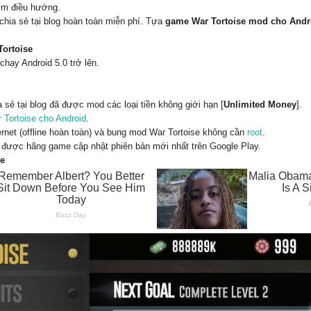
hím điều hướng.
chia sẻ tại blog hoàn toàn miễn phí. Tựa
game War Tortoise mod cho Andr
Tortoise
chạy Android 5.0 trở lên.
 sẻ tại blog đã được mod các loại tiền không giới hạn [
Unlimited Money
].
Tortoise cho Android
.
rnet (offline hoàn toàn) và bung mod War Tortoise không cần
root
.
được hãng game cập nhật phiên bản mới nhất trên Google Play.
se