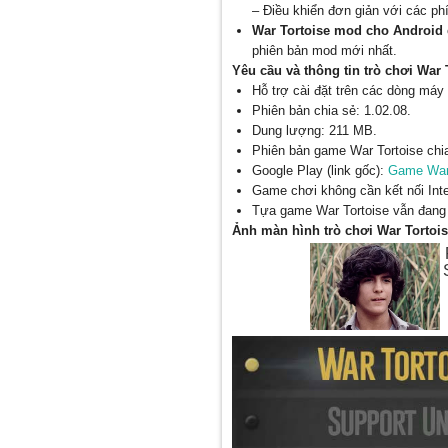
– Điều khiển đơn giản với các p
War Tortoise mod cho Android
phiên bản mod mới nhất.
Yêu cầu và thông tin trò chơi War 
Hỗ trợ cài đặt trên các dòng máy 
Phiên bản chia sẻ: 1.02.08.
Dung lượng: 211 MB.
Phiên bản game War Tortoise chia
Google Play (link gốc):
Game War 
Game chơi không cần kết nối Inte
Tựa game War Tortoise vẫn đang 
Ảnh màn hình trò chơi War Tortoi