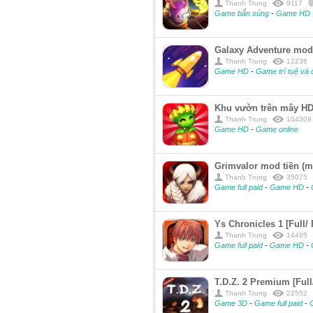
Thanh Trung
9117
Game bắn súng
-
Game HD
Galaxy Adventure mod 
Thanh Trung
12236
Game HD
-
Game trí tuệ và 
Khu vườn trên mây HD 
Thanh Trung
104309
Game HD
-
Game online
Grimvalor mod tiền (m
Thanh Trung
35075
Game full paid
-
Game HD
-
Ys Chronicles 1 [Full
Thanh Trung
14495
Game full paid
-
Game HD
-
T.D.Z. 2 Premium [Ful
Thanh Trung
22552
Game 3D
-
Game full paid
-