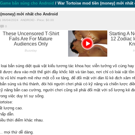
Game bắn súng cho Android
/
War Tortoise mod tiền (money) mới nhất
 (money) mới nhất cho Android
1 06/04/2024
ANDROID
-
Price: $
0.00
0
 loại bắn súng diệt quái vật kiểu tương tác khoa học viễn tưởng vô cùng hay
được đưa vào một thế giới đầy khốc liệt và tàn bạo, nơi chỉ có loài vật tồn 
g bị vũ khí mạnh mẽ như một cỗ xe tăng, để đối mặt với đàn lũ kẻ địch xâm 
i bắn súng và thủ thành, đòi hỏi người chơi phải có kỹ năng và chiến lược điề
kỹ năng bắn cao cường, người chơi cũng sẽ phải đối mặt với số lượng kẻ đị
rong việc duy trì sự sống.
ortoise:
ất lượng cao.
 hấp dẫn.
iều thời điểm khác nhau.
… mọi thứ dễ dàng.