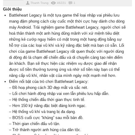
Thanh Trung
46221
1
Giới thiệu
Battleheart Legacy là một tựa game thể loại nhập vai phiêu lưu
mang đậm phong cách cày cuốc một thời cực hay dành cho dòng
máy Android. Trải nghiệm game Battleheart Legacy, người chơi sẽ
hoá thân thành một anh hùng dũng mãnh với xứ mệnh tiêu diệt
những kẻ cướp nguy hiểm có mặt trong một hang động bằng sự
hỗ trợ của các loại vũ khí và kỹ năng đặc biệt mà bạn có sẵn. Lối
chơi của game Battleheart Legacy rất quen thuộc với người dùng
di động đó là chạm để chiến đấu và di chuyển càng tạo nên điểm
ăn khách. Bạn sẽ thực hiện các nhiệm vụ được giao để nhận
được số tiền thưởng tương ứng và nhờ số tiền này bạn có thể
nâng cấp vũ khí, nhân vật của mình ngày một mạnh mẽ hơn.
Điểm nổi bật của trò chơi Battleheart Legacy:
– Đồ hoạ phong cách 3D đẹp mắt và sắc nét.
– Lối chơi hành động nhập vai xen lẫn phiêu lưu hấp dẫn.
– Hệ thống chiến đấu thời gian thực tinh tế.
– Hơn 150 kỹ năng đặc biệt đáng kinh ngạc.
– Hệ thống vũ khí và trang bị đa dạng.
– BOSS cuối cực “khủng” sau mỗi bản đồ.
– Thời gian chiến đấu vô tận.
– Trở thành người anh hùng của dân tộc.