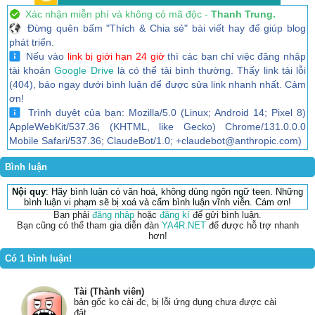
Xác nhận miễn phí và không có mã độc -
Thanh Trung.
Đừng quên bấm "Thích & Chia sẻ" bài viết hay để giúp blog
phát triển.
Nếu vào
link bị giới hạn 24 giờ
thì các bạn chỉ việc đăng nhập
tài khoản
Google Drive
là có thể tải bình thường. Thấy link tải lỗi
(404), báo ngay dưới bình luận để được sửa link nhanh nhất. Cảm
ơn!
Trình duyệt của bạn: Mozilla/5.0 (Linux; Android 14; Pixel 8)
AppleWebKit/537.36 (KHTML, like Gecko) Chrome/131.0.0.0
Mobile Safari/537.36; ClaudeBot/1.0; +claudebot@anthropic.com)
Bình luận
Nội quy
: Hãy bình luận có văn hoá, không dùng ngôn ngữ teen. Những
bình luận vi phạm sẽ bị xoá và cấm bình luận vĩnh viễn. Cám ơn!
Bạn phải
đăng nhập
hoặc
đăng kí
để gửi bình luận.
Bạn cũng có thể tham gia diễn đàn
YA4R.NET
để được hỗ trợ nhanh
hơn!
Có 1 bình luận!
Tài (Thành viên)
bản gốc ko cài đc, bị lỗi ứng dụng chưa được cài
đặt.