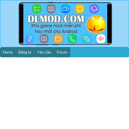
Home
Đăng kí
Yêu cầu
Forum