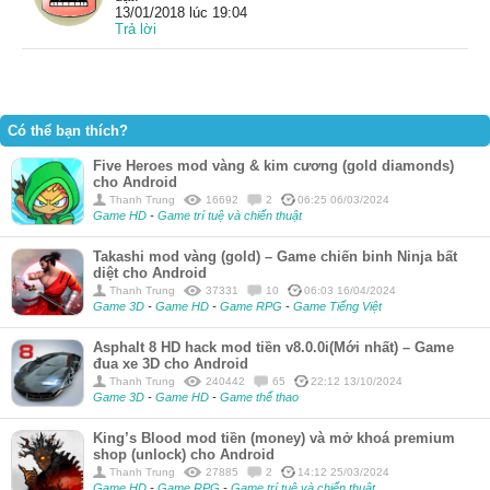
13/01/2018 lúc 19:04
Trả lời
Có thể bạn thích?
Five Heroes mod vàng & kim cương (gold diamonds)
cho Android
Thanh Trung
16692
2
06:25 06/03/2024
Game HD
-
Game trí tuệ và chiến thuật
Takashi mod vàng (gold) – Game chiến binh Ninja bất
diệt cho Android
Thanh Trung
37331
10
06:03 16/04/2024
Game 3D
-
Game HD
-
Game RPG
-
Game Tiếng Việt
Asphalt 8 HD hack mod tiền v8.0.0i(Mới nhất) – Game
đua xe 3D cho Android
Thanh Trung
240442
65
22:12 13/10/2024
Game 3D
-
Game HD
-
Game thể thao
King’s Blood mod tiền (money) và mở khoá premium
shop (unlock) cho Android
Thanh Trung
27885
2
14:12 25/03/2024
Game HD
-
Game RPG
-
Game trí tuệ và chiến thuật