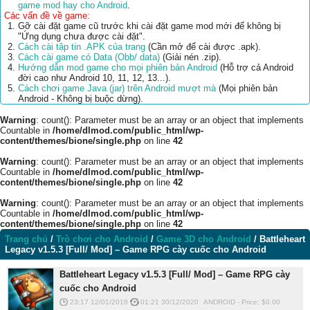
game mod hay cho Android
.
Các vấn đề về game:
Gỡ cài đặt game cũ trước khi cài đặt game mod mới để không bị
"Ứng dụng chưa được cài đặt".
Cách cài tập tin .APK của trang
(Cần mở để cài được .apk).
Cách cài game có Data (Obb/ data)
(Giải nén .zip).
Hướng dẫn mod game cho mọi phiên bản Android
(Hỗ trợ cả Android
đời cao như Android 10, 11, 12, 13...).
Cách chơi game Java (jar) trên Android mượt mà
(Mọi phiên bản
Android - Không bị buộc dừng).
Warning
: count(): Parameter must be an array or an object that implements
Countable in
/home/dlmod.com/public_html/wp-
content/themes/bione/single.php
on line
42
Warning
: count(): Parameter must be an array or an object that implements
Countable in
/home/dlmod.com/public_html/wp-
content/themes/bione/single.php
on line
42
Warning
: count(): Parameter must be an array or an object that implements
Countable in
/home/dlmod.com/public_html/wp-
content/themes/bione/single.php
on line
42
Trang chủ
/
Trò chơi cho Android
/
Game 3D cho Android
/
Battleheart
Legacy v1.5.3 [Full/ Mod] – Game RPG cày cuốc cho Android
Battleheart Legacy v1.5.3 [Full/ Mod] – Game RPG cày
cuốc cho Android
23:17 12/01/2018
01:21 30/12/2020
ANDROID
-
Price: $
0.00