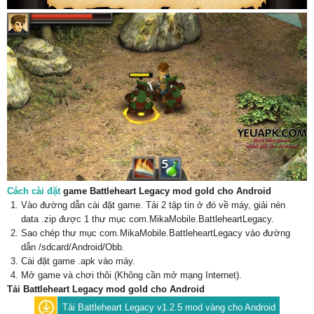
Cách cài đặt
game Battleheart Legacy mod gold cho Android
Vào đường dẫn cài đặt game. Tải 2 tập tin ở đó về máy, giải nén
data .zip được 1 thư mục com.MikaMobile.BattleheartLegacy.
Sao chép thư mục com.MikaMobile.BattleheartLegacy vào đường
dẫn /sdcard/Android/Obb.
Cài đặt game .apk vào máy.
Mở game và chơi thôi (Không cần mở mạng Internet).
Tải Battleheart Legacy mod gold cho Android
Tải Battleheart Legacy v1.2.5 mod vàng cho Android