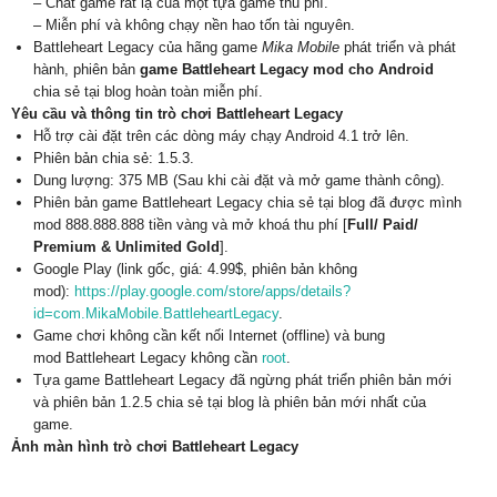
– Chất game rất lạ của một tựa game thu phí.
– Miễn phí và không chạy nền hao tốn tài nguyên.
Battleheart Legacy của hãng game
Mika Mobile
phát triển và phát
hành, phiên bản
game Battleheart Legacy mod cho Android
chia sẻ tại blog hoàn toàn miễn phí.
Yêu cầu và thông tin trò chơi Battleheart Legacy
Hỗ trợ cài đặt trên các dòng máy chạy Android 4.1 trở lên.
Phiên bản chia sẻ: 1.5.3.
Dung lượng: 375 MB (Sau khi cài đặt và mở game thành công).
Phiên bản game Battleheart Legacy chia sẻ tại blog đã được mình
mod 888.888.888 tiền vàng và mở khoá thu phí [
Full/ Paid/
Premium & Unlimited Gold
].
Google Play (link gốc, giá: 4.99$, phiên bản không
mod):
https://play.google.com/store/apps/details?
id=com.MikaMobile.BattleheartLegacy
.
Game chơi không cần kết nối Internet (offline) và bung
mod Battleheart Legacy không cần
root
.
Tựa game Battleheart Legacy đã ngừng phát triển phiên bản mới
và phiên bản 1.2.5 chia sẻ tại blog là phiên bản mới nhất của
game.
Ảnh màn hình trò chơi Battleheart Legacy