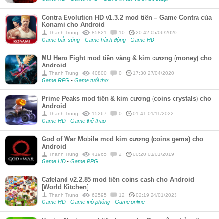
Contra Evolution HD v1.3.2 mod tiền – Game Contra của
Konami cho Android
Thanh Trung
85821
10
20:42 05/06/2020
Game bắn súng
-
Game hành động
-
Game HD
MU Hero Fight mod tiền vàng & kim cương (money) cho
Android
Thanh Trung
40800
0
17:30 27/04/2020
Game RPG
-
Game tuổi thơ
Prime Peaks mod tiền & kim cương (coins crystals) cho
Android
Thanh Trung
15267
0
01:41 01/11/2022
Game HD
-
Game thể thao
God of War Mobile mod kim cương (coins gems) cho
Android
Thanh Trung
41965
2
00:20 01/01/2019
Game HD
-
Game RPG
Cafeland v2.2.85 mod tiền coins cash cho Android
[World Kitchen]
Thanh Trung
62595
12
02:19 24/01/2023
Game HD
-
Game mô phỏng
-
Game online