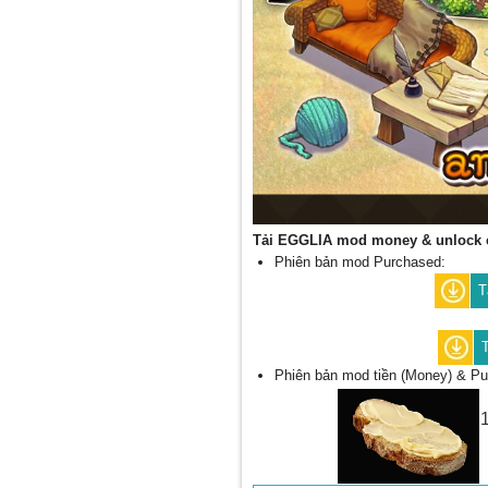
Tải EGGLIA mod money & unlock 
Phiên bản mod Purchased:
T
Phiên bản mod tiền (Money) & Pu