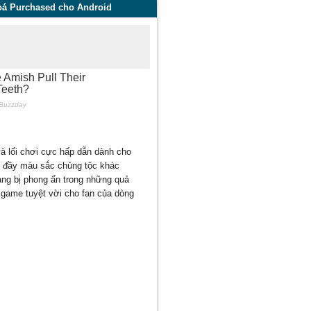
oá Purchased cho Android
và lối chơi cực hấp dẫn dành cho
i đầy màu sắc chủng tộc khác
ang bị phong ấn trong những quả
 game tuyệt vời cho fan của dòng