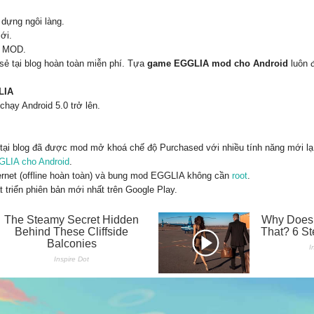
 dựng ngôi làng.
ới.
PK MOD.
sẻ tại blog hoàn toàn miễn phí. Tựa
game EGGLIA mod cho Android
luôn 
LIA
chạy Android 5.0 trở lên.
ại blog đã được mod mở khoá chế độ Purchased với nhiều tính năng mới lạ
LIA cho Android
.
ernet (offline hoàn toàn) và bung mod EGGLIA không cần
root
.
riển phiên bản mới nhất trên Google Play.