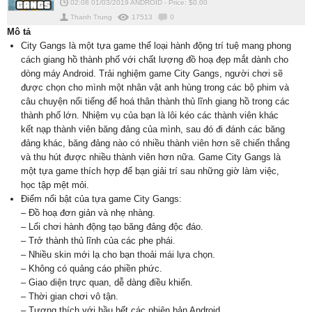
02:08 01/03/2019
ANDROID
-
Price: $
0.00
Thanh Trung
17513
0
Mô tả
City Gangs là một tựa game thể loại hành động trí tuệ mang phong
cách giang hồ thành phố với chất lượng đồ hoạ đẹp mắt dành cho
dòng máy Android. Trải nghiệm game City Gangs, người chơi sẽ
được chọn cho mình một nhân vật anh hùng trong các bộ phim và
câu chuyện nổi tiếng để hoá thân thành thủ lĩnh giang hồ trong các
thành phố lớn. Nhiệm vụ của bạn là lôi kéo các thành viên khác
kết nạp thành viên băng đảng của mình, sau đó đi đánh các băng
đảng khác, băng đảng nào có nhiều thành viên hơn sẽ chiến thắng
và thu hút được nhiều thành viên hơn nữa. Game City Gangs là
một tựa game thích hợp để bạn giải trí sau những giờ làm việc,
học tập mệt mỏi.
Điểm nổi bật của tựa game City Gangs:
– Đồ hoạ đơn giản và nhẹ nhàng.
– Lối chơi hành động tạo băng đảng độc đáo.
– Trở thành thủ lĩnh của các phe phái.
– Nhiều skin mới lạ cho bạn thoải mái lựa chọn.
– Không có quảng cáo phiền phức.
– Giao diện trực quan, dễ dàng điều khiển.
– Thời gian chơi vô tận.
– Tương thích với hầu hết các phiên bản Android.