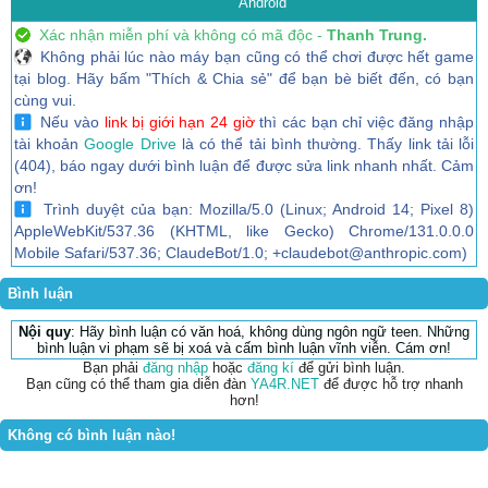
Android
Xác nhận miễn phí và không có mã độc -
Thanh Trung.
Không phải lúc nào máy bạn cũng có thể chơi được hết game
tại blog. Hãy bấm "Thích & Chia sẻ" để bạn bè biết đến, có bạn
cùng vui.
Nếu vào
link bị giới hạn 24 giờ
thì các bạn chỉ việc đăng nhập
tài khoản
Google Drive
là có thể tải bình thường. Thấy link tải lỗi
(404), báo ngay dưới bình luận để được sửa link nhanh nhất. Cảm
ơn!
Trình duyệt của bạn: Mozilla/5.0 (Linux; Android 14; Pixel 8)
AppleWebKit/537.36 (KHTML, like Gecko) Chrome/131.0.0.0
Mobile Safari/537.36; ClaudeBot/1.0; +claudebot@anthropic.com)
Bình luận
Nội quy
: Hãy bình luận có văn hoá, không dùng ngôn ngữ teen. Những
bình luận vi phạm sẽ bị xoá và cấm bình luận vĩnh viễn. Cám ơn!
Bạn phải
đăng nhập
hoặc
đăng kí
để gửi bình luận.
Bạn cũng có thể tham gia diễn đàn
YA4R.NET
để được hỗ trợ nhanh
hơn!
Không có bình luận nào!