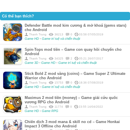
Có thể bạn thích?
Defender Battle mod kim cương & mở khoá (gems stars)
cho Android
Thanh Trung
36213
0
03:58 07/05/2019
Game HD
-
Game trí tuệ và chiến thuật
Spin-Tops mod tiền – Game con quay hồi chuyển cho
Android
Thanh Trung
34325
2
05:21 26/07/2017
Game 3D
-
Game HD
-
Game trí tuệ và chiến thuật
Stick Bold Z mod vàng (coins) – Game Super Z Ultimate
Warrior cho Android
Thanh Trung
15753
0
18:36 07/08/2019
Game HD
-
Game trí tuệ và chiến thuật
Maximus 2 mod tiền (money) – Game giải cứu quốc
vương RPG cho Android
Thanh Trung
11774
0
23:55 14/04/2022
Game HD
-
Game RPG
Chiến dịch 3 mod mana & skill no cd – Game Honkai
Impact 3 Offline cho Android