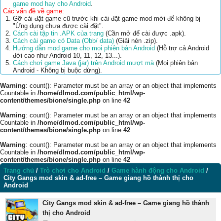
game mod hay cho Android
.
Các vấn đề về game:
Gỡ cài đặt game cũ trước khi cài đặt game mod mới để không bị
"Ứng dụng chưa được cài đặt".
Cách cài tập tin .APK của trang
(Cần mở để cài được .apk).
Cách cài game có Data (Obb/ data)
(Giải nén .zip).
Hướng dẫn mod game cho mọi phiên bản Android
(Hỗ trợ cả Android
đời cao như Android 10, 11, 12, 13...).
Cách chơi game Java (jar) trên Android mượt mà
(Mọi phiên bản
Android - Không bị buộc dừng).
Warning
: count(): Parameter must be an array or an object that implements
Countable in
/home/dlmod.com/public_html/wp-
content/themes/bione/single.php
on line
42
Warning
: count(): Parameter must be an array or an object that implements
Countable in
/home/dlmod.com/public_html/wp-
content/themes/bione/single.php
on line
42
Warning
: count(): Parameter must be an array or an object that implements
Countable in
/home/dlmod.com/public_html/wp-
content/themes/bione/single.php
on line
42
Trang chủ
/
Trò chơi cho Android
/
Game hành động cho Android
/
City Gangs mod skin & ad-free – Game giang hồ thành thị cho
Android
City Gangs mod skin & ad-free – Game giang hồ thành
thị cho Android