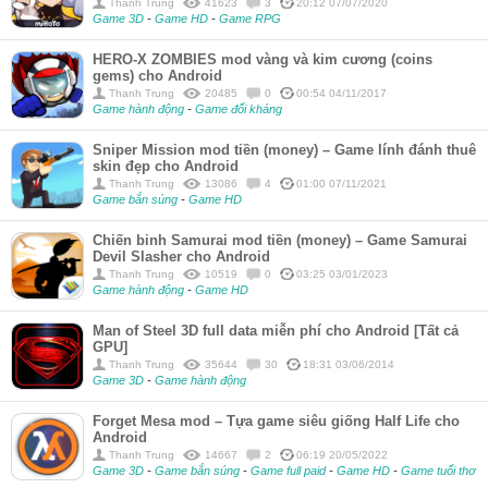
Thanh Trung
41623
3
20:12 07/07/2020
Game 3D
-
Game HD
-
Game RPG
HERO-X ZOMBIES mod vàng và kim cương (coins
gems) cho Android
Thanh Trung
20485
0
00:54 04/11/2017
Game hành động
-
Game đối kháng
Sniper Mission mod tiền (money) – Game lính đánh thuê
skin đẹp cho Android
Thanh Trung
13086
4
01:00 07/11/2021
Game bắn súng
-
Game HD
Chiến binh Samurai mod tiền (money) – Game Samurai
Devil Slasher cho Android
Thanh Trung
10519
0
03:25 03/01/2023
Game hành động
-
Game HD
Man of Steel 3D full data miễn phí cho Android [Tất cả
GPU]
Thanh Trung
35644
30
18:31 03/06/2014
Game 3D
-
Game hành động
Forget Mesa mod – Tựa game siêu giống Half Life cho
Android
Thanh Trung
14667
2
06:19 20/05/2022
Game 3D
-
Game bắn súng
-
Game full paid
-
Game HD
-
Game tuổi thơ