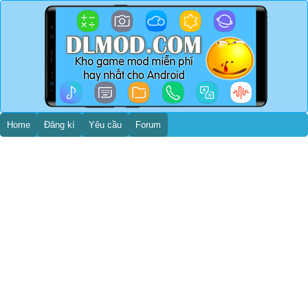
Home
Đăng kí
Yêu cầu
Forum