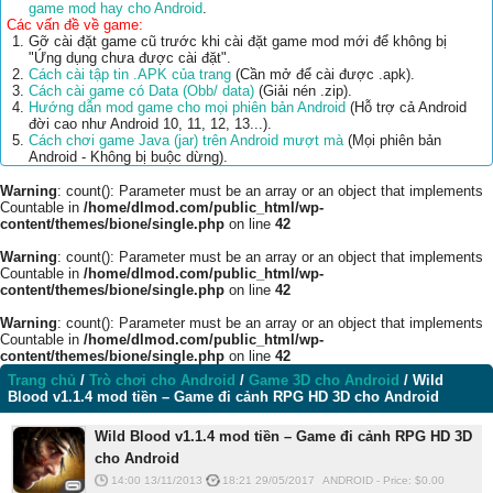
game mod hay cho Android
.
Các vấn đề về game:
Gỡ cài đặt game cũ trước khi cài đặt game mod mới để không bị
"Ứng dụng chưa được cài đặt".
Cách cài tập tin .APK của trang
(Cần mở để cài được .apk).
Cách cài game có Data (Obb/ data)
(Giải nén .zip).
Hướng dẫn mod game cho mọi phiên bản Android
(Hỗ trợ cả Android
đời cao như Android 10, 11, 12, 13...).
Cách chơi game Java (jar) trên Android mượt mà
(Mọi phiên bản
Android - Không bị buộc dừng).
Warning
: count(): Parameter must be an array or an object that implements
Countable in
/home/dlmod.com/public_html/wp-
content/themes/bione/single.php
on line
42
Warning
: count(): Parameter must be an array or an object that implements
Countable in
/home/dlmod.com/public_html/wp-
content/themes/bione/single.php
on line
42
Warning
: count(): Parameter must be an array or an object that implements
Countable in
/home/dlmod.com/public_html/wp-
content/themes/bione/single.php
on line
42
Trang chủ
/
Trò chơi cho Android
/
Game 3D cho Android
/
Wild
Blood v1.1.4 mod tiền – Game đi cảnh RPG HD 3D cho Android
Wild Blood v1.1.4 mod tiền – Game đi cảnh RPG HD 3D
cho Android
14:00 13/11/2013
18:21 29/05/2017
ANDROID
-
Price: $
0.00