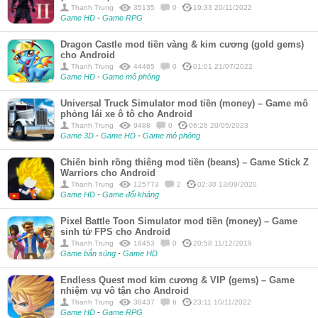
Thanh Trung
35135
0
19:33 20/11/2022
Game HD
-
Game RPG
Dragon Castle mod tiền vàng & kim cương (gold gems)
cho Android
Thanh Trung
44465
0
01:01 21/07/2022
Game HD
-
Game mô phỏng
Universal Truck Simulator mod tiền (money) – Game mô
phỏng lái xe ô tô cho Android
Thanh Trung
9488
0
06:26 20/05/2023
Game 3D
-
Game HD
-
Game mô phỏng
Chiến binh rồng thiêng mod tiền (beans) – Game Stick Z
Warriors cho Android
Thanh Trung
125773
2
02:30 13/09/2020
Game HD
-
Game đối kháng
Pixel Battle Toon Simulator mod tiền (money) – Game
sinh tử FPS cho Android
Thanh Trung
18453
0
20:58 11/12/2019
Game bắn súng
-
Game HD
Endless Quest mod kim cương & VIP (gems) – Game
nhiệm vụ vô tận cho Android
Thanh Trung
38437
6
23:11 10/11/2022
Game HD
-
Game RPG