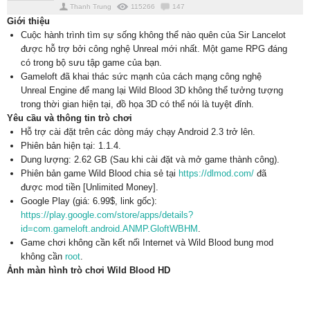
Thanh Trung
115266
147
Giới thiệu
Cuộc hành trình tìm sự sống không thể nào quên của Sir Lancelot
được hỗ trợ bởi công nghệ Unreal mới nhất. Một game RPG đáng
có trong bộ sưu tập game của bạn.
Gameloft đã khai thác sức mạnh của cách mạng công nghệ
Unreal Engine để mang lại Wild Blood 3D không thể tưởng tượng
trong thời gian hiện tại, đồ họa 3D có thể nói là tuyệt đỉnh.
Yêu cầu và thông tin trò chơi
Hỗ trợ cài đặt trên các dòng máy chạy Android 2.3 trở lên.
Phiên bản hiện tại: 1.1.4.
Dung lượng: 2.62 GB (Sau khi cài đặt và mở game thành công).
Phiên bản game Wild Blood chia sẻ tại
https://dlmod.com/
đã
được mod tiền [Unlimited Money].
Google Play (giá: 6.99$, link gốc):
https://play.google.com/store/apps/details?
id=com.gameloft.android.ANMP.GloftWBHM
.
Game chơi không cần kết nối Internet và Wild Blood bung mod
không cần
root
.
Ảnh màn hình trò chơi Wild Blood HD