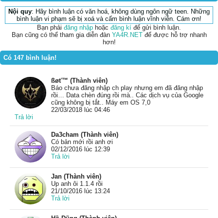
Nội quy
: Hãy bình luận có văn hoá, không dùng ngôn ngữ teen. Những
bình luận vi phạm sẽ bị xoá và cấm bình luận vĩnh viễn. Cám ơn!
Bạn phải
đăng nhập
hoặc
đăng kí
để gửi bình luận.
Bạn cũng có thể tham gia diễn đàn
YA4R.NET
để được hỗ trợ nhanh
hơn!
Có 147 bình luận!
ßøť™ (Thành viên)
Báo chưa đăng nhập ch play nhưng em đã đăng nhập
rồi… Data chèn đúng rồi mà.. Các dịch vụ của Google
cũng không bị tắt.. Máy em OS 7,0
22/03/2018 lúc 04:46
Trả lời
Da3cham (Thành viên)
Có bản mới rồi anh ơi
02/12/2016 lúc 12:39
Trả lời
Jan (Thành viên)
Up anh ôi 1.1.4 rồi
21/10/2016 lúc 13:24
Trả lời