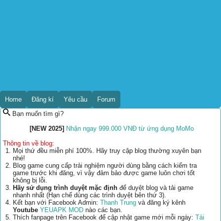
Home
Đăng kí
Yêu cầu
Forum
Bạn muốn tìm gì?
[NEW 2025]
Nhận ngay 999.000 VNĐ từ ứng dụng MoMo
Thông tin về blog:
Mọi thứ đều miễn phí 100%. Hãy truy cập blog thường xuyên bạn
nhé!
Blog game cung cấp trải nghiệm người dùng bằng cách kiểm tra
game trước khi đăng, vì vậy đảm bảo được game luôn chơi tốt
không bị lỗi.
Hãy sử dụng trình duyệt mặc định
để duyệt blog và tải game
nhanh nhất (Hạn chế dùng các trình duyệt bên thứ 3).
Kết bạn với Facebook Admin:
Thanh Trung
và đăng ký kênh
Youtube
YEUAPK MOD
nào các bạn.
Thích fanpage trên Facebook để cập nhật game mới mỗi ngày:
Tải