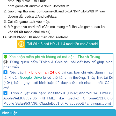
data .zip được 1 thư mục
com.gameloft.android.ANMP.GloftWBHM.
Sao chép thư mục com.gameloft.android.ANMP.GloftWBHM vào
đường dẫn /sdcard/Android/data.
Cài đặt game .apk vào máy.
Mở game và chơi thôi (Cần mở mạng mỗi lần vào game, sau khi
vào thì tắt mạng chơi vô tư).
Tải Wild Blood HD mod tiền cho Android
Tải Wild Blood HD v1.1.4 mod tiền cho Android
Xác nhận miễn phí và không có mã độc -
Thanh Trung.
Đừng quên bấm "Thích & Chia sẻ" bài viết hay để giúp blog
phát triển.
Nếu vào
link bị giới hạn 24 giờ
thì các bạn chỉ việc đăng nhập
tài khoản
Google Drive
là có thể tải bình thường. Thấy link tải lỗi
(404), báo ngay dưới bình luận để được sửa link nhanh nhất. Cảm
ơn!
Trình duyệt của bạn: Mozilla/5.0 (Linux; Android 14; Pixel 8)
AppleWebKit/537.36 (KHTML, like Gecko) Chrome/131.0.0.0
Mobile Safari/537.36; ClaudeBot/1.0; +claudebot@anthropic.com)
Bình luận