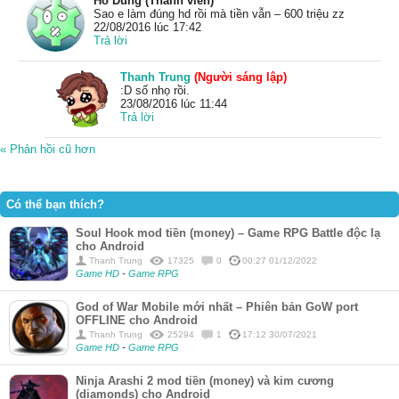
Hồ Dũng (Thành viên)
Sao e làm đúng hd rồi mà tiền vẫn – 600 triệu zz
22/08/2016 lúc 17:42
Trả lời
Thanh Trung
(Người sáng lập)
:D số nhọ rồi.
23/08/2016 lúc 11:44
Trả lời
« Phản hồi cũ hơn
Có thể bạn thích?
Soul Hook mod tiền (money) – Game RPG Battle độc lạ
cho Android
Thanh Trung
17325
0
00:27 01/12/2022
Game HD
-
Game RPG
God of War Mobile mới nhất – Phiên bản GoW port
OFFLINE cho Android
Thanh Trung
25294
1
17:12 30/07/2021
Game HD
-
Game RPG
Ninja Arashi 2 mod tiền (money) và kim cương
(diamonds) cho Android