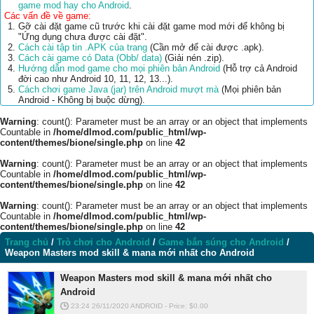
game mod hay cho Android
.
Các vấn đề về game:
Gỡ cài đặt game cũ trước khi cài đặt game mod mới để không bị
"Ứng dụng chưa được cài đặt".
Cách cài tập tin .APK của trang
(Cần mở để cài được .apk).
Cách cài game có Data (Obb/ data)
(Giải nén .zip).
Hướng dẫn mod game cho mọi phiên bản Android
(Hỗ trợ cả Android
đời cao như Android 10, 11, 12, 13...).
Cách chơi game Java (jar) trên Android mượt mà
(Mọi phiên bản
Android - Không bị buộc dừng).
Warning
: count(): Parameter must be an array or an object that implements
Countable in
/home/dlmod.com/public_html/wp-
content/themes/bione/single.php
on line
42
Warning
: count(): Parameter must be an array or an object that implements
Countable in
/home/dlmod.com/public_html/wp-
content/themes/bione/single.php
on line
42
Warning
: count(): Parameter must be an array or an object that implements
Countable in
/home/dlmod.com/public_html/wp-
content/themes/bione/single.php
on line
42
Trang chủ
/
Trò chơi cho Android
/
Game bắn súng cho Android
/
Weapon Masters mod skill & mana mới nhất cho Android
Weapon Masters mod skill & mana mới nhất cho
Android
23:24 26/11/2020
ANDROID
-
Price: $
0.00