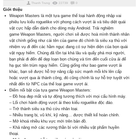
Thanh Trung
22739
0
Giới thiệu
Weapon Masters là một tựa game thể loại hành động nhập vai
phiêu lưu kiểu roguelike với phong cách vượt ải và tiêu diệt quái
vật cực hấp dẫn dành cho dòng máy Android. Trải nghiệm
game Weapon Masters, người chơi sẽ được hoà mình thành nhân
vật chính giống như cái tên của game đó chính là siêu xạ thủ với
nhiệm vụ đi đến các hầm ngục đang có sự hiện diện của bọn quái
vật nguy hiểm. Chúng đã tồn tại khá lâu và quấy phá mọi người,
bạn phải đi đến để dẹp loạn bọn chúng và tìm đến cuối cửa ải để
hạ gục tên trùm nguy hiểm. Cũng giống như bao game vượt ải
khác, bạn sẽ được hỗ trợ nâng cấp sức mạnh mỗi khi lên cấp
hoặc vượt qua ải thành công, đó cũng chính là sự hỗ trợ tuyệt vời
nhất đến từ NPC của thể loại game vượt ải.
Điểm nổi bật của tựa game Weapon Masters:
– Đồ hoạ đẹp mắt và tự động tương thích với mọi cấu hình máy.
– Lối chơi hành động vượt ải theo kiểu roguelike độc đáo.
– Trở thành siêu xạ thủ cứu nhân loại.
– Nhiều trang bị, vũ khí, kỹ năng… được thiết kế hoàn chỉnh.
– Mở khoá nhiều khu vực mới trên bản đồ.
– Khả năng mở các rương thần bí với nhiều vật phẩm huyền
thoại.