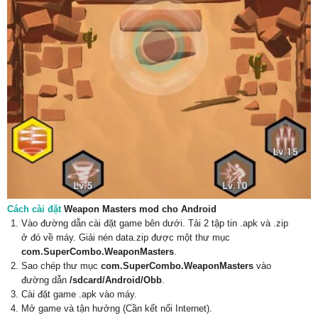
Cách cài đặt
Weapon Masters mod cho Android
Vào đường dẫn cài đặt game bên dưới. Tải 2 tập tin .apk và .zip
ở đó về máy. Giải nén data.zip được một thư mục
com.SuperCombo.WeaponMasters
.
Sao chép thư mục
com.SuperCombo.WeaponMasters
vào
đường dẫn
/sdcard/Android/Obb
.
Cài đặt game .apk vào máy.
Mở game và tận hưởng (Cần kết nối Internet).