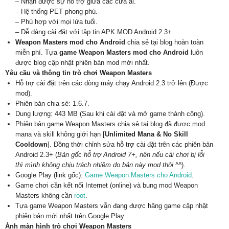
– Nhận được sự hỗ trợ giữa các cửa ải.
– Hệ thống PET phong phú.
– Phù hợp với mọi lứa tuổi.
– Dễ dàng cài đặt với tập tin APK MOD Android 2.3+.
Weapon Masters mod cho Android
chia sẻ tại blog hoàn toàn
miễn phí. Tựa
game Weapon Masters mod cho Android
luôn
được blog cập nhật phiên bản mod mới nhất.
Yêu cầu và thông tin trò chơi Weapon Masters
Hỗ trợ cài đặt trên các dòng máy chạy Android 2.3 trở lên (Được
mod).
Phiên bản chia sẻ: 1.6.7.
Dung lượng: 443 MB (Sau khi cài đặt và mở game thành công).
Phiên bản game Weapon Masters chia sẻ tại blog đã được mod
mana và skill không giới hạn [
Unlimited Mana & No Skill
Cooldown
]. Đồng thời chỉnh sửa hỗ trợ cài đặt trên các phiên bản
Android 2.3+ (
Bản gốc hỗ trợ Android 7+, nên nếu cài chơi bị lỗi
thì mình không chịu trách nhiệm do bản này mod thôi ^^
).
Google Play (link gốc):
Game Weapon Masters cho Android
.
Game chơi cần kết nối Internet (online) và bung mod Weapon
Masters không cần
root
.
Tựa game Weapon Masters vẫn đang được hãng game cập nhật
phiên bản mới nhất trên Google Play.
Ảnh màn hình trò chơi Weapon Masters