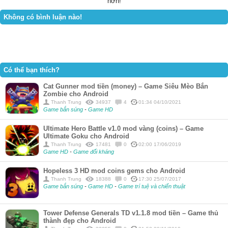
hơn!
Không có bình luận nào!
Có thể bạn thích?
Cat Gunner mod tiền (money) – Game Siêu Mèo Bắn
Zombie cho Android
Thanh Trung
34937
4
01:34 04/10/2021
Game bắn súng
-
Game HD
Ultimate Hero Battle v1.0 mod vàng (coins) – Game
Ultimate Goku cho Android
Thanh Trung
17481
0
02:00 17/06/2019
Game HD
-
Game đối kháng
Hopeless 3 HD mod coins gems cho Android
Thanh Trung
18388
0
17:30 25/07/2017
Game bắn súng
-
Game HD
-
Game trí tuệ và chiến thuật
Tower Defense Generals TD v1.1.8 mod tiền – Game thủ
thành đẹp cho Android