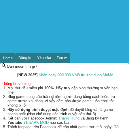
Home
Đăng kí
Yêu cầu
Forum
Bạn muốn tìm gì?
[NEW 2025]
Nhận ngay 999.000 VNĐ từ ứng dụng MoMo
Thông tin về blog:
Mọi thứ đều miễn phí 100%. Hãy truy cập blog thường xuyên bạn
nhé!
Blog game cung cấp trải nghiệm người dùng bằng cách kiểm tra
game trước khi đăng, vì vậy đảm bảo được game luôn chơi tốt
không bị lỗi.
Hãy sử dụng trình duyệt mặc định
để duyệt blog và tải game
nhanh nhất (Hạn chế dùng các trình duyệt bên thứ 3).
Kết bạn với Facebook Admin:
Thanh Trung
và đăng ký kênh
Youtube
YEUAPK MOD
nào các bạn.
Thích fanpage trên Facebook để cập nhật game mới mỗi ngày:
Tải