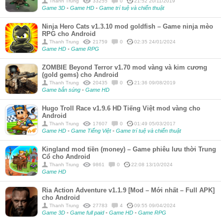
Thanh Trung
33255
0
21:52 20/11/2019
Game 3D
-
Game HD
-
Game trí tuệ và chiến thuật
Ninja Hero Cats v1.3.10 mod goldfish – Game ninja mèo
RPG cho Android
Thanh Trung
21759
0
02:35 24/01/2024
Game HD
-
Game RPG
ZOMBIE Beyond Terror v1.70 mod vàng và kim cương
(gold gems) cho Android
Thanh Trung
20435
0
21:36 09/08/2019
Game bắn súng
-
Game HD
Hugo Troll Race v1.9.6 HD Tiếng Việt mod vàng cho
Android
Thanh Trung
17607
0
01:49 05/03/2017
Game HD
-
Game Tiếng Việt
-
Game trí tuệ và chiến thuật
Kingland mod tiền (money) – Game phiêu lưu thời Trung
Cổ cho Android
Thanh Trung
9861
0
22:08 13/10/2024
Game HD
Ria Action Adventure v1.1.9 [Mod – Mới nhất – Full APK]
cho Android
Thanh Trung
27783
4
09:55 09/04/2024
Game 3D
-
Game full paid
-
Game HD
-
Game RPG