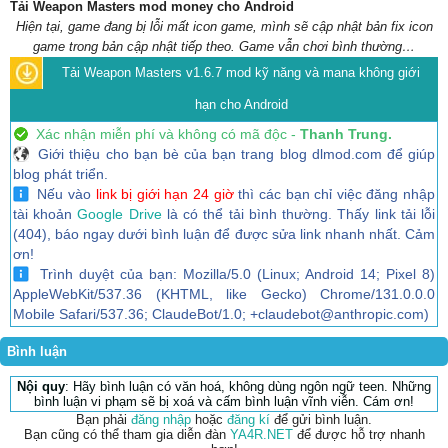
Tải Weapon Masters mod money cho Android
Hiện tại, game đang bị lỗi mất icon game, mình sẽ cập nhật bản fix icon
game trong bản cập nhật tiếp theo. Game vẫn chơi bình thường…
Tải Weapon Masters v1.6.7 mod kỹ năng và mana không giới
hạn cho Android
Xác nhận miễn phí và không có mã độc -
Thanh Trung.
Giới thiệu cho bạn bè của bạn trang blog dlmod.com để giúp
blog phát triển.
Nếu vào
link bị giới hạn 24 giờ
thì các bạn chỉ việc đăng nhập
tài khoản
Google Drive
là có thể tải bình thường. Thấy link tải lỗi
(404), báo ngay dưới bình luận để được sửa link nhanh nhất. Cảm
ơn!
Trình duyệt của bạn: Mozilla/5.0 (Linux; Android 14; Pixel 8)
AppleWebKit/537.36 (KHTML, like Gecko) Chrome/131.0.0.0
Mobile Safari/537.36; ClaudeBot/1.0; +claudebot@anthropic.com)
Bình luận
Nội quy
: Hãy bình luận có văn hoá, không dùng ngôn ngữ teen. Những
bình luận vi phạm sẽ bị xoá và cấm bình luận vĩnh viễn. Cám ơn!
Bạn phải
đăng nhập
hoặc
đăng kí
để gửi bình luận.
Bạn cũng có thể tham gia diễn đàn
YA4R.NET
để được hỗ trợ nhanh