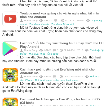
Chào tất cả các bạn, đã lâu rồi mình không cập nhật thủ
thuật mới. Hôm nay tình cờ ông anh có qua hỏi về việc tải
Youtube mod xoá quảng cáo và ẩn nghe nhạc tắt màn
hình cho Android
Thanh Trung
398361
3
11:33 08/12/2017
Ứng dụng
giải trí
-
Ứng dụng tiện ích
-
Ứng dụng Tiếng Việt
Mô tả Youtube là một ứng dụng hỗ trợ xem các video có
mặt trên Youtube.com với chất lượng hoàn hảo nhất dành cho dòng máy
Android.
Cách fix “Lỗi khi truy xuất thông tin từ máy chủ” cho CH
Play Android
Thanh Trung
14948
0
22:20 08/11/2017
Thủ thuật hệ
thống
-
Thủ thuật khác
-
Ứng dụng
Lời mở đầu Xin chào các bạn, tiếp theo cho phần thủ thuật
hay cho Android. Hôm nay mình sẽ hướng dẫn các bạn cách sửa lỗi
Cách hack pet huyền thoại EverWing mới nhất cho
Android/ iOS
Thanh Trung
45152
0
13:37 27/10/2017
Thủ thuật
cho iPhone
-
Thủ thuật game
-
Ứng dụng hack game
Lời mở đầu cách mod pet huyền thoại EverWing cho
Android/ iOS Hôm nay mình sẽ hướng dẫn cho các bạn mod tất tần tật
game EverWing đang
Cách mod hack tiền game EverWing cho Android/ iOS
(Có hình)