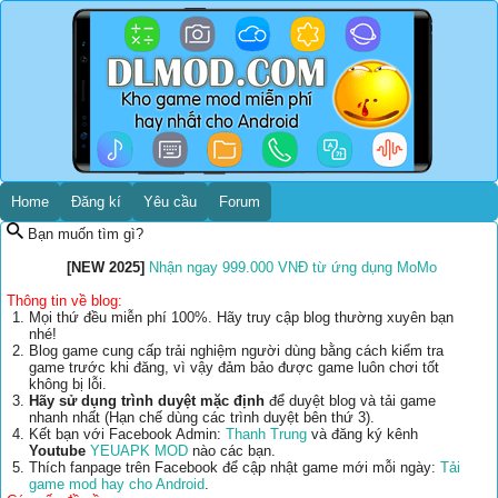
Home
Đăng kí
Yêu cầu
Forum
Bạn muốn tìm gì?
[NEW 2025]
Nhận ngay 999.000 VNĐ từ ứng dụng MoMo
Thông tin về blog:
Mọi thứ đều miễn phí 100%. Hãy truy cập blog thường xuyên bạn
nhé!
Blog game cung cấp trải nghiệm người dùng bằng cách kiểm tra
game trước khi đăng, vì vậy đảm bảo được game luôn chơi tốt
không bị lỗi.
Hãy sử dụng trình duyệt mặc định
để duyệt blog và tải game
nhanh nhất (Hạn chế dùng các trình duyệt bên thứ 3).
Kết bạn với Facebook Admin:
Thanh Trung
và đăng ký kênh
Youtube
YEUAPK MOD
nào các bạn.
Thích fanpage trên Facebook để cập nhật game mới mỗi ngày:
Tải
game mod hay cho Android
.