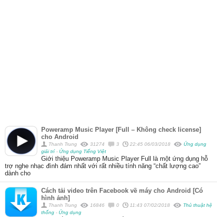
Poweramp Music Player [Full – Không check license]
cho Android
Thanh Trung
31274
3
22:45 06/03/2018
Ứng dụng
giải trí
-
Ứng dụng Tiếng Việt
Giới thiệu Poweramp Music Player Full là một ứng dụng hỗ
trợ nghe nhạc đình đám nhất với rất nhiều tính năng “chất lượng cao”
dành cho
Cách tải video trên Facebook về máy cho Android [Có
hình ảnh]
Thanh Trung
16846
0
11:43 07/02/2018
Thủ thuật hệ
thống
-
Ứng dụng