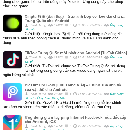
dụng chơi game hỗ trợ trên dòng máy Android. Ứng dụng này cho phép
chơi các game
Xingtu 醒图 (Bản thật) – Sửa ảnh bóp eo, kéo dài chân…
Trung Quốc cho Android
Thanh Trung
12428
4
06:05 21/09/2022
Ứng dụng
tiện ích
Giới thiệu Xingtu hay “醒图” là một ứng dụng mở dùng để
chỉnh sửa ảnh theo phong cách AI thông minh và siêu đỉnh dành cho
dòng
TikTok Trung Quốc mới nhất cho Android [TikTok China]
Thanh Trung
22925
0
23:44 14/03/2021
Ứng dụng
giải trí
Giới thiệu TikTok nói chung và TikTok Trung Quốc nói riêng
là một ứng dụng cung cấp các video dạng ngắn rất thú vị,
ngẫu hứng và chân
PicsArt Pro Gold [Full Tiếng Việt] – Chỉnh sửa ảnh và
xóa vật thể cho Android
Thanh Trung
28968
4
15:55 23/07/2020
Ứng dụng
tiện ích
-
Ứng dụng Tiếng Việt
Giới thiệu PicsArt Pro Gold là một ứng dụng hỗ trợ chỉnh
sửa ảnh và video trên các thiết bị di động, điểm nổi bật của ứng
Ứng dụng giảm lag ping Internet Facebook mùa đứt cáp
cho Android, iOS
Thanh Trung
17059
3
22:42 27/02/2020
Apps hay