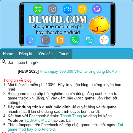
Home
Đăng kí
Yêu cầu
Forum
Bạn muốn tìm gì?
[NEW 2025]
Nhận ngay 999.000 VNĐ từ ứng dụng MoMo
Thông tin về blog:
Mọi thứ đều miễn phí 100%. Hãy truy cập blog thường xuyên bạn
nhé!
Blog game cung cấp trải nghiệm người dùng bằng cách kiểm tra
game trước khi đăng, vì vậy đảm bảo được game luôn chơi tốt
không bị lỗi.
Hãy sử dụng trình duyệt mặc định
để duyệt blog và tải game
nhanh nhất (Hạn chế dùng các trình duyệt bên thứ 3).
Kết bạn với Facebook Admin:
Thanh Trung
và đăng ký kênh
Youtube
YEUAPK MOD
nào các bạn.
Thích fanpage trên Facebook để cập nhật game mới mỗi ngày:
Tải
game mod hay cho Android
.