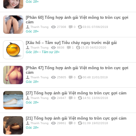
Góc 18+
[Phần 60] Tổng hợp ảnh gái Việt mông to tròn cực gợi
cảm
Thanh Trung
27308
0
03:01 07/06/2019
Góc 18+
[Xấu hổ – Tâm sự] Tiêu chảy ngay trước mặt gái
Thanh Trung
8836
1
15:35 04/02/2020
Góc 18+
-
Tâm sự 18+
[Phần 47] Tổng hợp ảnh gái Việt mông to tròn cực gợi
cảm
Thanh Trung
25805
0
00:48 11/01/2019
Góc 18+
[27] Tổng hợp ảnh gái Việt mông to tròn cực gợi cảm
Thanh Trung
24947
0
14:51 13/06/2018
Góc 18+
[21] Tổng hợp ảnh gái Việt mông to tròn cực gợi cảm
Thanh Trung
29861
0
01:09 19/02/2018
Góc 18+