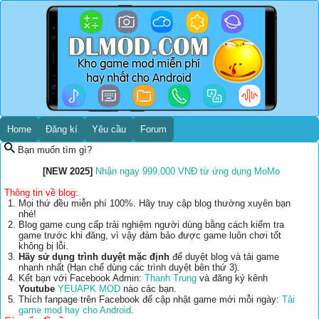
Home
Đăng kí
Yêu cầu
Forum
Bạn muốn tìm gì?
[NEW 2025]
Nhận ngay 999.000 VNĐ từ ứng dụng MoMo
Thông tin về blog:
Mọi thứ đều miễn phí 100%. Hãy truy cập blog thường xuyên bạn
nhé!
Blog game cung cấp trải nghiệm người dùng bằng cách kiểm tra
game trước khi đăng, vì vậy đảm bảo được game luôn chơi tốt
không bị lỗi.
Hãy sử dụng trình duyệt mặc định
để duyệt blog và tải game
nhanh nhất (Hạn chế dùng các trình duyệt bên thứ 3).
Kết bạn với Facebook Admin:
Thanh Trung
và đăng ký kênh
Youtube
YEUAPK MOD
nào các bạn.
Thích fanpage trên Facebook để cập nhật game mới mỗi ngày:
Tải
game mod hay cho Android
.