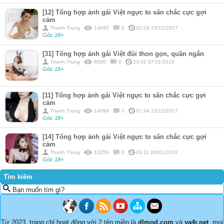
[12] Tổng hợp ảnh gái Việt ngực to săn chắc cực gợi
cảm
Thanh Trung
14695
0
02:29 23/12/2017
Góc 18+
[31] Tổng hợp ảnh gái Việt đùi thon gọn, quần ngắn
Thanh Trung
8580
0
23:42 07/11/2018
Góc 18+
[11] Tổng hợp ảnh gái Việt ngực to săn chắc cực gợi
cảm
Thanh Trung
14099
0
01:34 22/12/2017
Góc 18+
[14] Tổng hợp ảnh gái Việt ngực to săn chắc cực gợi
cảm
Thanh Trung
10256
0
03:11 04/01/2018
Góc 18+
Tìm kiếm
Bạn muốn tìm gì?
Từ 2023, trang chỉ hoạt động với 2 tên miền là
dlmod.com
và
ya4r.net
, mọi