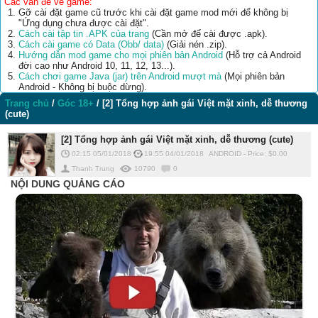
Các vấn đề về game:
Gỡ cài đặt game cũ trước khi cài đặt game mod mới để không bị
"Ứng dụng chưa được cài đặt".
Cách cài tập tin .APK của trang
(Cần mở để cài được .apk).
Cách cài game có Data (Obb/ data)
(Giải nén .zip).
Hướng dẫn mod game cho mọi phiên bản Android
(Hỗ trợ cả Android
đời cao như Android 10, 11, 12, 13...).
Cách chơi game Java (jar) trên Android mượt mà
(Mọi phiên bản
Android - Không bị buộc dừng).
Trang chủ
/
Góc 18+
/
[2] Tổng hợp ảnh gái Việt mặt xinh, dễ thương
(cute)
[2] Tổng hợp ảnh gái Việt mặt xinh, dễ thương (cute)
02:15 05/01/2018
19:55 04/01/2018
ANDROID
-
Price: $
0.00
Thanh Trung
10790
0