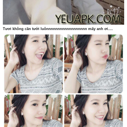
Tươi không cần tưới luônnnnnnnnnnnnnnnnnn mấy anh ơi….