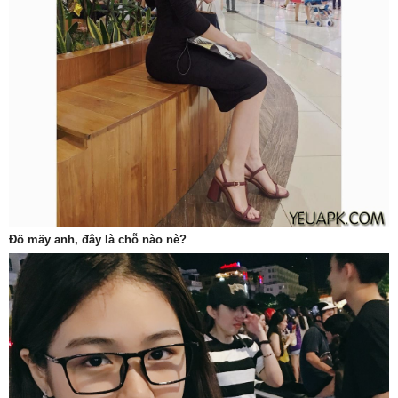
Đố mấy anh, đây là chỗ nào nè?