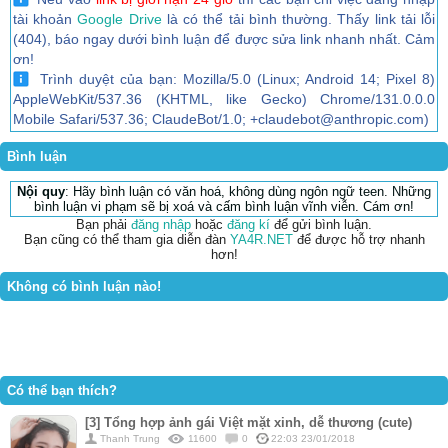
tài khoản
Google Drive
là có thể tải bình thường. Thấy link tải lỗi
(404), báo ngay dưới bình luận để được sửa link nhanh nhất. Cảm
ơn!
Trình duyệt của bạn: Mozilla/5.0 (Linux; Android 14; Pixel 8)
AppleWebKit/537.36 (KHTML, like Gecko) Chrome/131.0.0.0
Mobile Safari/537.36; ClaudeBot/1.0; +claudebot@anthropic.com)
Bình luận
Nội quy
: Hãy bình luận có văn hoá, không dùng ngôn ngữ teen. Những
bình luận vi phạm sẽ bị xoá và cấm bình luận vĩnh viễn. Cám ơn!
Bạn phải
đăng nhập
hoặc
đăng kí
để gửi bình luận.
Bạn cũng có thể tham gia diễn đàn
YA4R.NET
để được hỗ trợ nhanh
hơn!
Không có bình luận nào!
Có thể bạn thích?
[3] Tổng hợp ảnh gái Việt mặt xinh, dễ thương (cute)
Thanh Trung
11600
0
22:03 23/01/2018