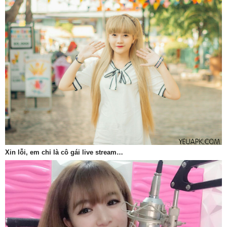
Xin lỗi, em chỉ là cô gái live stream…