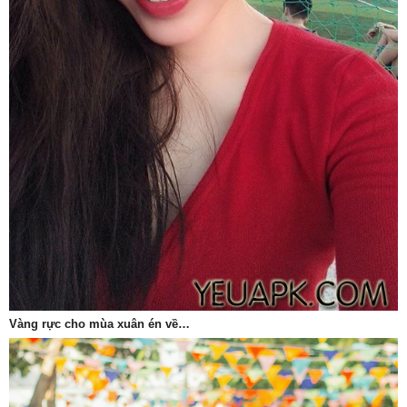
Vàng rực cho mùa xuân én về…