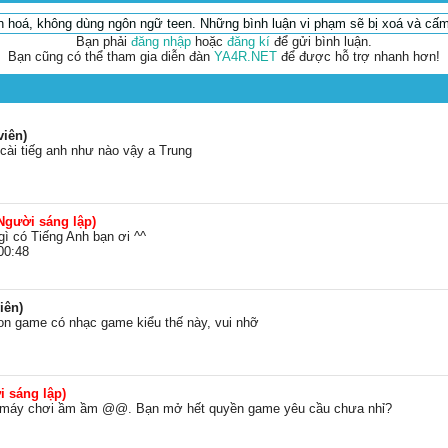
ăn hoá, không dùng ngôn ngữ teen. Những bình luận vi phạm sẽ bị xoá và cấm
Bạn phải
đăng nhập
hoặc
đăng kí
để gửi bình luận.
Bạn cũng có thể tham gia diễn đàn
YA4R.NET
để được hỗ trợ nhanh hơn!
viên)
g cài tiếg anh như nào vậy a Trung
Người sáng lập)
ì có Tiếng Anh bạn ơi ^^
00:48
iên)
con game có nhạc game kiểu thế này, vui nhỡ
i sáng lập)
ều máy chơi ầm ầm @@. Bạn mở hết quyền game yêu cầu chưa nhỉ?