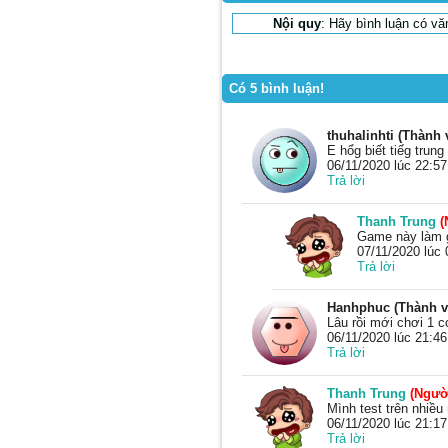
Nội quy
: Hãy bình luận có v
Có 5 bình luận!
thuhalinhti (Thành 
E hổg biết tiếg trun
06/11/2020 lúc 22:57
Trả lời
Thanh Trung
(
Game này làm g
07/11/2020 lúc 
Trả lời
Hanhphuc (Thành v
Lâu rồi mới chơi 1 
06/11/2020 lúc 21:46
Trả lời
Thanh Trung
(Ngườ
Mình test trên nhi
06/11/2020 lúc 21:17
Trả lời