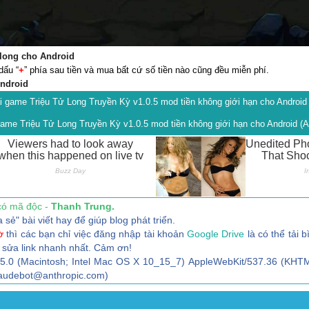
long cho Android
dấu “
+
” phía sau tiền và mua bất cứ số tiền nào cũng đều miễn phí.
ndroid
i game Triệu Tử Long Truyền Kỳ v1.0.5 mod tiền không giới hạn cho Android
game Triệu Tử Long Truyền Kỳ v1.0.5 mod tiền không giới hạn cho Android
có mã độc -
Thanh Trung.
" bài viết hay để giúp blog phát triển.
ờ
thì các bạn chỉ việc đăng nhập tài khoản
Google Drive
là có thể tải b
 sửa link nhanh nhất. Cảm ơn!
/5.0 (Macintosh; Intel Mac OS X 10_15_7) AppleWebKit/537.36 (KHTM
claudebot@anthropic.com)