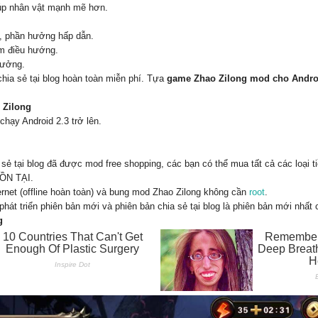
iúp nhân vật mạnh mẽ hơn.
, phần hưởng hấp dẫn.
ím điều hướng.
hưởng.
hia sẻ tại blog hoàn toàn miễn phí. Tựa
game Zhao Zilong mod cho Andro
 Zilong
chạy Android 2.3 trở lên.
sẻ tại blog đã được mod free shopping, các bạn có thể mua tất cả các loại ti
TỒN TẠI.
rnet (offline hoàn toàn) và bung mod Zhao Zilong không cần
root
.
át triển phiên bản mới và phiên bản chia sẻ tại blog là phiên bản mới nhất
g