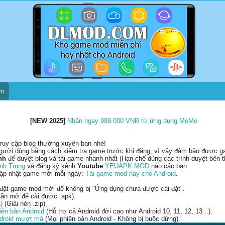
um
[NEW 2025]
Nhận ngay 999.000 VNĐ từ ứng dụng MoMo
ruy cập blog thường xuyên bạn nhé!
gười dùng bằng cách kiểm tra game trước khi đăng, vì vậy đảm bảo được gam
nh
để duyệt blog và tải game nhanh nhất (Hạn chế dùng các trình duyệt bên t
nh Trung
và đăng ký kênh
Youtube
YEUAPK MOD
nào các bạn.
cập nhật game mới mỗi ngày:
Tải game mod hay cho Android
.
 đặt game mod mới để không bị "Ứng dụng chưa được cài đặt".
ần mở để cài được .apk).
)
(Giải nén .zip).
ên bản Android
(Hỗ trợ cả Android đời cao như Android 10, 11, 12, 13...).
ndroid mượt mà
(Mọi phiên bản Android - Không bị buộc dừng).