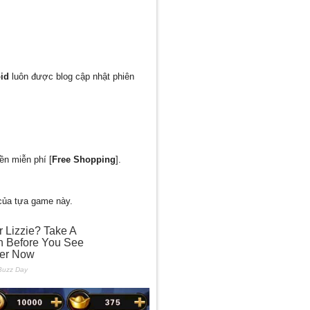
id
luôn được blog cập nhật phiên
ền miễn phí [
Free Shopping
].
 của tựa game này.