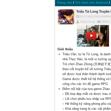
Trang chủ
/
Trò chơi cho Android
/
Triệu Tử Long Truyền
20:27 06/11/2020
ANDROI
Thanh Trung
38092
Giới thiệu
Triệu Vân, tự là Tử Long, là dan
nhà Thục Hán, là một vị tướng uy
Trò chơi Zhao Zilong (天神赵子龙) ha
theo cốt truyện kể về tướng Tri
sẽ được hoá thân thành danh tướ
Game được thiết kế hệ thống vũ k
công cho các tín đồ game RPG.
Điểm nổi bật của tựa game Zhao 
– Đồ hoạ đẹp mắt và được trau c
– Lối chơi phiêu lưu nhập vai RP
– Hệ thống kỹ năng phong phú và
– Khả năng trang bị các vật phẩm