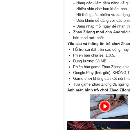
– Nâng các điểm tiềm năng để g
– Nhiều skin chờ bạn khám phá.
– Hệ thống các nhiệm vụ đa dạng
– Điều khiển dễ dàng với các ph
– Đăng nhập mỗi ngày để nhận t
Zhao Zilong mod cho Android
c
bản mod mới nhất.
Yêu cầu và thông tin trò chơi Zhao
Hỗ trợ cài đặt trên các dòng máy 
Phiên bản chia sẻ: 1.0.5.
Dung lượng: 68 MB.
Phiên bản game Zhao Zilong chia 
Google Play (link gốc): KHÔNG 
Game chơi không cần kết nối Inte
Tựa game Zhao Zilong đã ngừng ph
Ảnh màn hình trò chơi Zhao Zilon