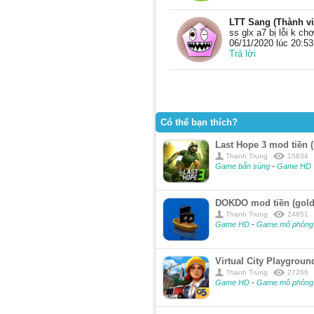
LTT Sang (Thành vi
ss glx a7 bị lỗi k chơ
06/11/2020 lúc 20:53
Trả lời
Có thể bạn thích?
Last Hope 3 mod tiền 
Thanh Trung
15634
Game bắn súng
-
Game HD
DOKDO mod tiền (gold
Thanh Trung
24851
Game HD
-
Game mô phỏng
Virtual City Playgrou
Thanh Trung
27266
Game HD
-
Game mô phỏng