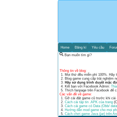
Home
Đăng kí
Yêu cầu
For
Bạn muốn tìm gì?
Thông tin về blog:
Mọi thứ đều miễn phí 100%. Hãy t
Blog game cung cấp trải nghiệm n
Hãy sử dụng trình duyệt mặc đị
Kết bạn với Facebook Admin:
Tha
Thích fanpage trên Facebook để 
Các vấn đề về game:
Gỡ cài đặt game cũ trước khi cài
Cách cài tập tin .APK của trang
(C
Cách cài game có Data (Obb/ data
Hướng dẫn mod game cho mọi phi
Cách chơi game Java (jar) trên A