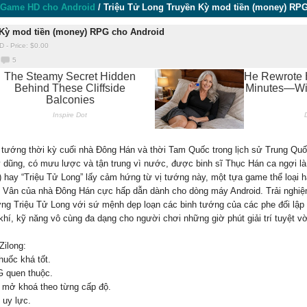
Game HD cho Android
/
Triệu Tử Long Truyền Kỳ mod tiền (money) RP
 Kỳ mod tiền (money) RPG cho Android
D
-
Price: $
0.00
5
h tướng thời kỳ cuối nhà Đông Hán và thời Tam Quốc trong lịch sử Trung Quố
 dũng, có mưu lược và tận trung vì nước, được binh sĩ Thục Hán ca ngợi là
y “Triệu Tử Long” lấy cảm hứng từ vị tướng này, một tựa game thể loại h
ệu Vân của nhà Đông Hán cực hấp dẫn dành cho dòng máy Android. Trải nghi
ng Triệu Tử Long với sứ mệnh dẹp loạn các binh tướng của các phe đối lập 
hí, kỹ năng vô cùng đa dạng cho người chơi những giờ phút giải trí tuyệt v
Zilong:
huốc khá tốt.
G quen thuộc.
 mở khoá theo từng cấp độ.
 uy lực.