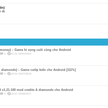
ên)
i dc
(money) – Game hi vọng cuối cùng cho Android
0
01:21 04/01/2023
 diamonds) – Game cướp biển cho Android [111%]
2
20:02 24/07/2019
nd v1.21.100 mod credits & diamonds cho Android
0
16:57 10/06/2017