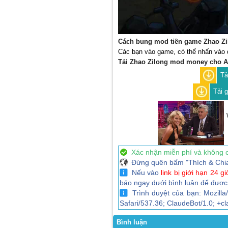
Cách bung mod tiền game Zhao Zi
Các bạn vào game, có thể nhấn vào 
Tải Zhao Zilong mod money cho A
Tả
Tải 
Xác nhận miễn phí và không 
Đừng quên bấm "Thích & Chia sẻ
Nếu vào
link bị giới hạn 24 gi
báo ngay dưới bình luận để được
Trình duyệt của bạn: Mozilla
Safari/537.36; ClaudeBot/1.0; +
Bình luận